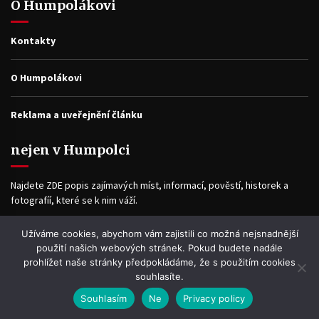
O Humpolákovi
Kontakty
O Humpolákovi
Reklama a uveřejnění článku
nejen v Humpolci
Najdete ZDE popis zajímavých míst, informací, pověstí, historek a
fotografíí, které se k nim váží.
Užíváme cookies, abychom vám zajistili co možná nejsnadnější
Facebook
použití našich webových stránek. Pokud budete nadále
prohlížet naše stránky předpokládáme, že s použitím cookies
souhlasíte.
Souhlasím
Ne
Privacy policy
WP2Social Auto Publish
Powered By :
XYZScripts.com