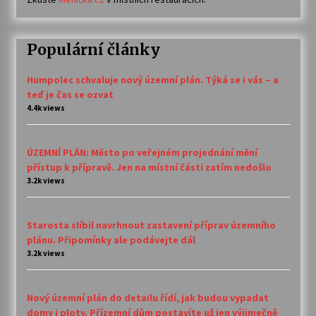
Populární články
Humpolec schvaluje nový územní plán. Týká se i vás – a
teď je čas se ozvat
4.4k views
ÚZEMNÍ PLÁN: Město po veřejném projednání mění
přístup k přípravě. Jen na místní části zatím nedošlo
3.2k views
Starosta slíbil navrhnout zastavení příprav územního
plánu. Připomínky ale podávejte dál
3.2k views
Nový územní plán do detailu řídí, jak budou vypadat
domy i ploty. Přízemní dům postavíte už jen výjimečně