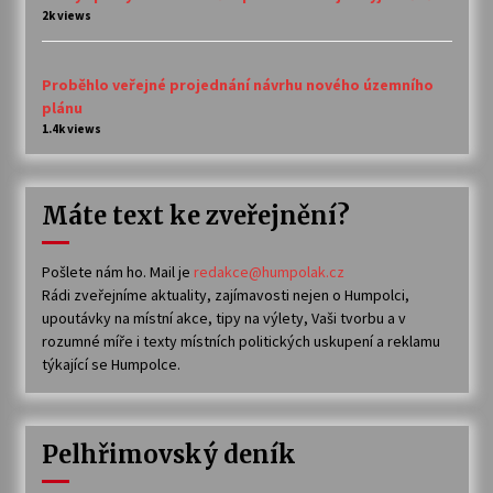
2k views
Proběhlo veřejné projednání návrhu nového územního
plánu
1.4k views
Máte text ke zveřejnění?
Pošlete nám ho. Mail je
redakce@humpolak.cz
Rádi zveřejníme aktuality, zajímavosti nejen o Humpolci,
upoutávky na místní akce, tipy na výlety, Vaši tvorbu a v
rozumné míře i texty místních politických uskupení a reklamu
týkající se Humpolce.
Pelhřimovský deník