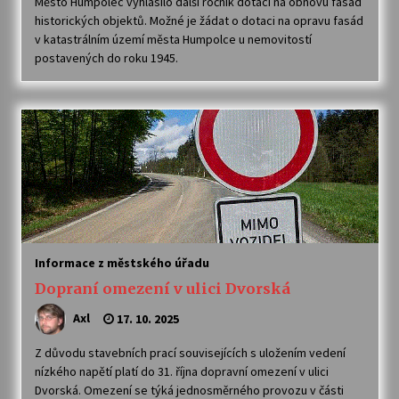
Město Humpolec vyhlásilo další ročník dotací na obnovu fasád
historických objektů. Možné je žádat o dotaci na opravu fasád
v katastrálním území města Humpolce u nemovitostí
postavených do roku 1945.
Informace z městského úřadu
Dopraní omezení v ulici Dvorská
Axl
17. 10. 2025
Z důvodu stavebních prací souvisejících s uložením vedení
nízkého napětí platí do 31. října dopravní omezení v ulici
Dvorská. Omezení se týká jednosměrného provozu v části