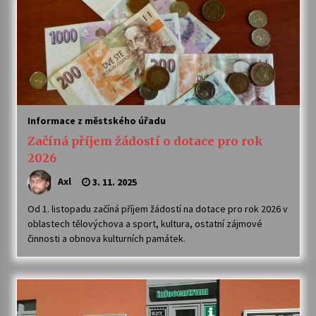
Varhanní recitál Michala Novenka v Klášteře
Želiv
3. 7. 2026
Petr Adamec – Malovaný svět
30. 6. 2026
Informace z městského úřadu
Začíná příjem žádostí o dotace pro rok
2026
Axl
3. 11. 2025
Od 1. listopadu začíná příjem žádostí na dotace pro rok 2026 v
oblastech tělovýchova a sport, kultura, ostatní zájmové
činnosti a obnova kulturních památek.