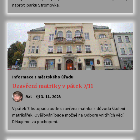
naproti parku Stromovka.
Votavžatský ploty
23. 7. 2026
Letní koncerty ve Stromovce: Rufus Miller
22. 7. 2026
Vysočinka
Informace z městského úřadu
17. 7. 2026
Uzavření matriky v pátek 7/11
Axl
3. 11. 2025
Ozvěny prázdnin
14. 7. 2026
V pátek 7. listopadu bude uzavřena matrika z důvodu školení
matrikářek. Ověřování bude možné na Odboru vnitřních věcí.
Děkujeme za pochopení.
Za kulturou kousek za Humpolec. V Želivě ožije
odkaz Josefa Čapka
13. 7. 2026