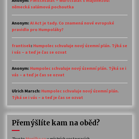
Anonym
:
Fleischsalat – Wurstsalat s majonézou:
německá salámová pochoutka
Anonym
:
AI Act je tady. Co znamená nové evropské
pravidlo pro Humpoláky?
frantisek
:
Humpolec schvaluje nový územní plán. Týká se
i vás – a teď je čas se ozvat
Anonym
:
Humpolec schvaluje nový územní plán. Týká se i
vás – a teď je čas se ozvat
Ulrich Marsch
:
Humpolec schvaluje nový územní plán.
Týká se i vás – a teď je čas se ozvat
Přemýšlíte kam na oběd?
Zkuste
Meníčka.cz
v místních restauracích.