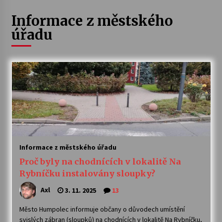
Informace z městského
Letní koncerty ve Stromovce: Ars Camerata a
Sukuba Ensemble
úřadu
4. 8. 2026
Vernisáž výstavy Josefíny Duškové: Stávám se
kapkou
30. 7. 2026
Veselí muzikanti
30. 7. 2026
Informace z městského úřadu
Pozvánka na integrační festival Quijotova
Proč byly na chodnících v lokalitě Na
šedesátka: 28. 7.–1. 8. 2026
28. 7. 2026
Rybníčku instalovány sloupky?
Axl
3. 11. 2025
13
Letní koncerty ve Stromovce: Kolchoz a
Jenakaši
Město Humpolec informuje občany o důvodech umístění
28. 7. 2026
svislých zábran (sloupků) na chodnících v lokalitě Na Rybníčku,