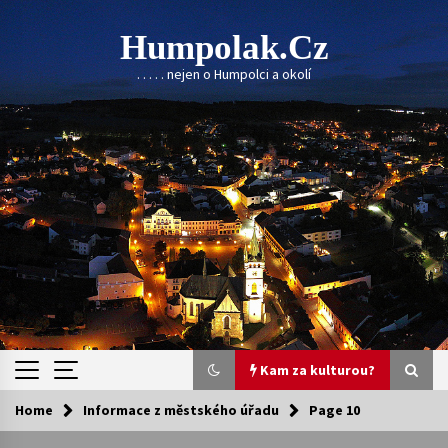
Skip
to
Humpolak.cz
content
. . . . . nejen o Humpolci a okolí
Kam za kulturou?
Home
Informace z městského úřadu
Page 10
Kam za kulturou?