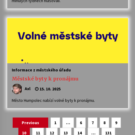
minulých týdnech hlasovali.
Informace z městského úřadu
Městské byty k pronájmu
Axl
15. 10. 2025
Město Humpolec nabízí volné byty k pronájmu.
Navigace
Previous
1
…
6
7
8
9
pro
10
11
12
13
14
…
131