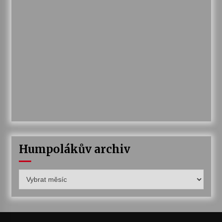
Humpolákův archiv
Humpolákův
archiv