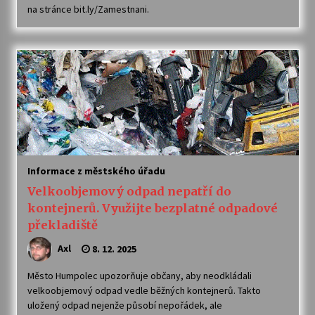
na stránce bit.ly/Zamestnani.
Votavžatský ploty
23. 7. 2026
Letní koncerty ve Stromovce: Rufus Miller
22. 7. 2026
Vysočinka
Informace z městského úřadu
17. 7. 2026
Velkoobjemový odpad nepatří do
kontejnerů. Využijte bezplatné odpadové
Ozvěny prázdnin
překladiště
14. 7. 2026
Axl
8. 12. 2025
Město Humpolec upozorňuje občany, aby neodkládali
Za kulturou kousek za Humpolec. V Želivě ožije
velkoobjemový odpad vedle běžných kontejnerů. Takto
odkaz Josefa Čapka
uložený odpad nejenže působí nepořádek, ale
13. 7. 2026