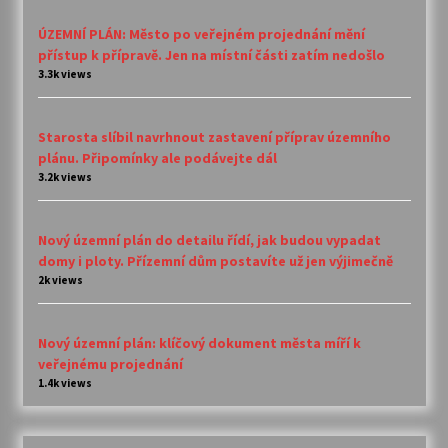
ÚZEMNÍ PLÁN: Město po veřejném projednání mění
přístup k přípravě. Jen na místní části zatím nedošlo
3.3k views
Starosta slíbil navrhnout zastavení příprav územního
plánu. Připomínky ale podávejte dál
3.2k views
Nový územní plán do detailu řídí, jak budou vypadat
domy i ploty. Přízemní dům postavíte už jen výjimečně
2k views
Nový územní plán: klíčový dokument města míří k
veřejnému projednání
1.4k views