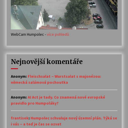
WebCam Humpolec -
více pohledů
Nejnovější komentáře
Anonym
:
Fleischsalat – Wurstsalat s majonézou:
německá salámová pochoutka
Anonym
:
AI Act je tady. Co znamená nové evropské
pravidlo pro Humpoláky?
frantisek
:
Humpolec schvaluje nový územní plán. Týká se
i vás – a teď je čas se ozvat