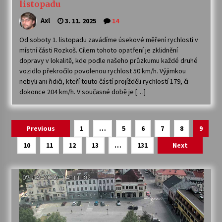
listopadu
Axl
3. 11. 2025
14
Od soboty 1. listopadu zavádíme úsekové měření rychlosti v
místní části Rozkoš. Cílem tohoto opatření je zklidnění
dopravy v lokalitě, kde podle našeho průzkumu každé druhé
vozidlo překročilo povolenou rychlost 50 km/h. Výjimkou
nebyli ani řidiči, kteří touto částí projížděli rychlostí 179, či
dokonce 204 km/h. V současné době je […]
Navigace
Previous
1
…
5
6
7
8
9
pro
10
11
12
13
…
131
Next
příspěvky