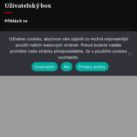
Uživatelský box
Přihlásit se
Zdroj kanálů (příspěvky)
Užíváme cookies, abychom vám zajistili co možná nejsnadnější
použití našich webových stránek. Pokud budete nadále
prohlížet naše stránky předpokládáme, že s použitím cookies
Kanál komentářů
souhlasíte.
Souhlasím
Ne
Privacy policy
Česká lokalizace
O Humpolákovi
Kontakty
O Humpolákovi
Reklama a uveřejnění článku