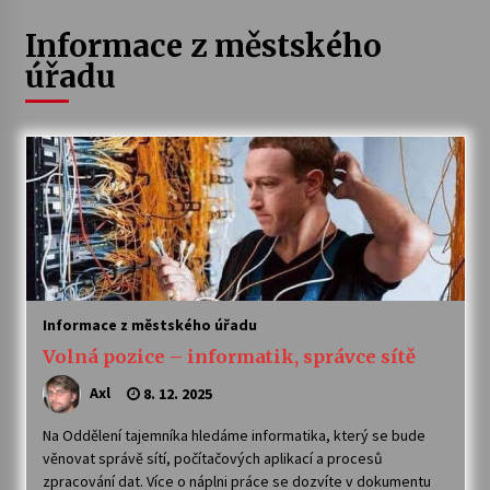
Informace z městského
Letní koncerty ve Stromovce: Ars Camerata a
Sukuba Ensemble
úřadu
4. 8. 2026
Vernisáž výstavy Josefíny Duškové: Stávám se
kapkou
30. 7. 2026
Veselí muzikanti
30. 7. 2026
Informace z městského úřadu
Pozvánka na integrační festival Quijotova
Volná pozice – informatik, správce sítě
šedesátka: 28. 7.–1. 8. 2026
28. 7. 2026
Axl
8. 12. 2025
Na Oddělení tajemníka hledáme informatika, který se bude
Letní koncerty ve Stromovce: Kolchoz a
Jenakaši
věnovat správě sítí, počítačových aplikací a procesů
28. 7. 2026
zpracování dat. Více o náplni práce se dozvíte v dokumentu