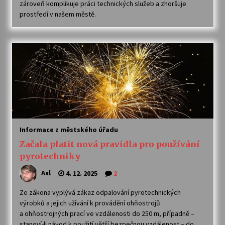
zároveň komplikuje práci technických služeb a zhoršuje
prostředí v našem městě.
Varhanní recitál Michala Novenka v Klášteře
Želiv
3. 7. 2026
Petr Adamec – Malovaný svět
30. 6. 2026
Informace z městského úřadu
Začala platit nová pravidla pro používání
pyrotechniky
Axl
4. 12. 2025
2
Ze zákona vyplývá zákaz odpalování pyrotechnických
výrobků a jejich užívání k provádění ohňostrojů
a ohňostrojných prací ve vzdálenosti do 250 m, případně –
stanoví-li návod k použití větší bezpečnou vzdálenost – do