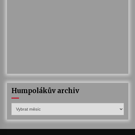
Humpolákův archiv
Humpolákův
archiv