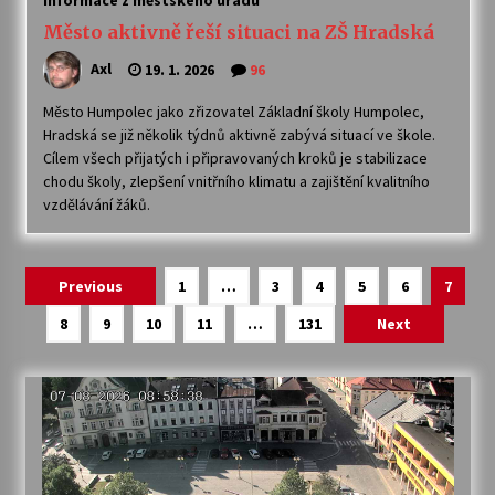
Informace z městského úřadu
Město aktivně řeší situaci na ZŠ Hradská
Axl
19. 1. 2026
96
Město Humpolec jako zřizovatel Základní školy Humpolec,
Hradská se již několik týdnů aktivně zabývá situací ve škole.
Cílem všech přijatých i připravovaných kroků je stabilizace
chodu školy, zlepšení vnitřního klimatu a zajištění kvalitního
vzdělávání žáků.
Navigace
Previous
1
…
3
4
5
6
7
pro
8
9
10
11
…
131
Next
příspěvky