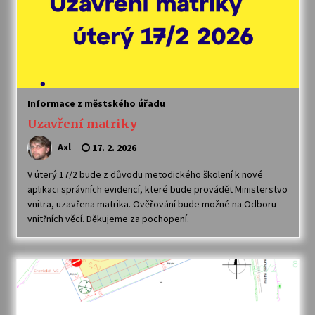
Varhanní recitál Michala Novenka v Klášteře
Želiv
3. 7. 2026
Petr Adamec – Malovaný svět
Informace z městského úřadu
30. 6. 2026
Uzavření matriky
Axl
17. 2. 2026
V úterý 17/2 bude z důvodu metodického školení k nové
aplikaci správních evidencí, které bude provádět Ministerstvo
vnitra, uzavřena matrika. Ověřování bude možné na Odboru
vnitřních věcí. Děkujeme za pochopení.