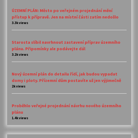
ÚZEMNÍ PLÁN: Město po veřejném projednání mění
přístup k přípravě. Jen na místní části zatím nedošlo
3.3k views
Starosta slíbil navrhnout zastavení příprav územního
plánu. Připomínky ale podávejte dál
3.2k views
Nový územní plán do detailu řídí, jak budou vypadat
domy i ploty. Přízemní dům postavíte už jen výjimečně
2k views
Proběhlo veřejné projednání návrhu nového územního
plánu
1.4k views