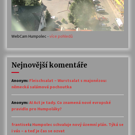
WebCam Humpolec -
více pohledů
Nejnovější komentáře
Anonym
:
Fleischsalat – Wurstsalat s majonézou:
německá salámová pochoutka
Anonym
:
AI Act je tady. Co znamená nové evropské
pravidlo pro Humpoláky?
frantisek
:
Humpolec schvaluje nový územní plán. Týká se
i vás – a teď je čas se ozvat