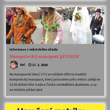
Votavžatský ploty
23. 7. 2026
Letní koncerty ve Stromovce: Rufus Miller
22. 7. 2026
Informace z městského úřadu
Vysočinka
Humpolecký masopust již DNES!
17. 7. 2026
Axl
17. 2. 2026
Na masopustní úterý 17/2 se můžete těšit na tradiční
Ozvěny prázdnin
Humpolecký masopust, který průvodem přes město zahájí ve
14. 7. 2026
13:30 držitel této tradice Česká zemědělská akademie, a vy
se můžete přidat také.
Za kulturou kousek za Humpolec. V Želivě ožije
odkaz Josefa Čapka
13. 7. 2026