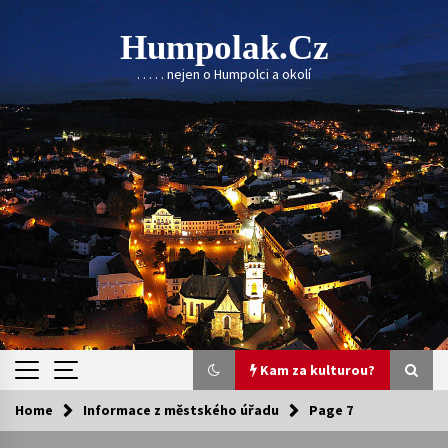
Skip
to
Humpolak.cz
content
. . . . . nejen o Humpolci a okolí
Kam za kulturou?
Home
Informace z městského úřadu
Page 7
Kam za kulturou?