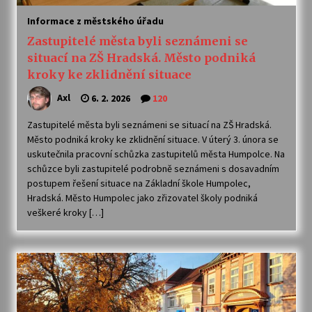
Informace z městského úřadu
Zastupitelé města byli seznámeni se
situací na ZŠ Hradská. Město podniká
kroky ke zklidnění situace
Axl
6. 2. 2026
120
Zastupitelé města byli seznámeni se situací na ZŠ Hradská.
Město podniká kroky ke zklidnění situace. V úterý 3. února se
uskutečnila pracovní schůzka zastupitelů města Humpolce. Na
schůzce byli zastupitelé podrobně seznámeni s dosavadním
postupem řešení situace na Základní škole Humpolec,
Hradská. Město Humpolec jako zřizovatel školy podniká
veškeré kroky […]