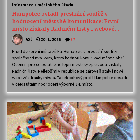
Informace z městského úřadu
Humpolec ovládl prestižní soutěž v
hodnocení městské komunikace: První
místo získaly Radniční listy i webové
stránky
Axl
30. 1. 2026
37
Hned dvě první místa získal Humpolec v prestižní soutěži
společnosti Kvalikom, která hodnotí komunikaci měst a obcí.
Ocenění pro celostátně nejlepší městský zpravodaj získaly
Radniční listy. Nejlepšími v republice se zároveň staly i nové
webové stránky města. Facebookový profil Humpolce obsadil
v celostátním hodnocení výborné 14. místo.