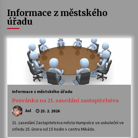
Informace z městského
Letní koncerty ve Stromovce: Ars Camerata a
Sukuba Ensemble
úřadu
4. 8. 2026
Vernisáž výstavy Josefíny Duškové: Stávám se
kapkou
30. 7. 2026
Veselí muzikanti
30. 7. 2026
Informace z městského úřadu
Pozvánka na integrační festival Quijotova
Pozvánka na 21. zasedání zastupitelstva
šedesátka: 28. 7.–1. 8. 2026
28. 7. 2026
Axl
23. 2. 2026
21. zasedání Zastupitelstva města Humpolce se uskuteční ve
Letní koncerty ve Stromovce: Kolchoz a
Jenakaši
středu 25. února od 15 hodin v centru Mikádo.
28. 7. 2026