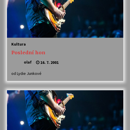
Votavžatský ploty
23. 7. 2026
Letní koncerty ve Stromovce: Rufus Miller
Kultura
22. 7. 2026
Poslední hon
olaf
16. 7. 2001
Vysočinka
17. 7. 2026
od Lydie Junkové
Ozvěny prázdnin
14. 7. 2026
Za kulturou kousek za Humpolec. V Želivě ožije
odkaz Josefa Čapka
13. 7. 2026