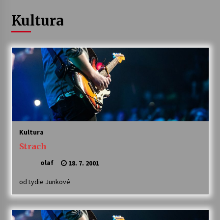
Kultura
Letní koncerty ve Stromovce: Ars Camerata a
Sukuba Ensemble
4. 8. 2026
Vernisáž výstavy Josefíny Duškové: Stávám se
kapkou
30. 7. 2026
Veselí muzikanti
30. 7. 2026
Kultura
Strach
Pozvánka na integrační festival Quijotova
šedesátka: 28. 7.–1. 8. 2026
olaf
18. 7. 2001
28. 7. 2026
od Lydie Junkové
Letní koncerty ve Stromovce: Kolchoz a
Jenakaši
28. 7. 2026