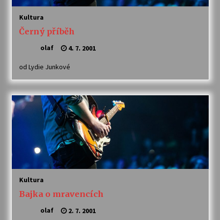
Kultura
Varhanní recitál Michala Novenka v Klášteře
Černý příběh
Želiv
3. 7. 2026
olaf
4. 7. 2001
od Lydie Junkové
Petr Adamec – Malovaný svět
30. 6. 2026
Kultura
Bajka o mravencích
olaf
2. 7. 2001