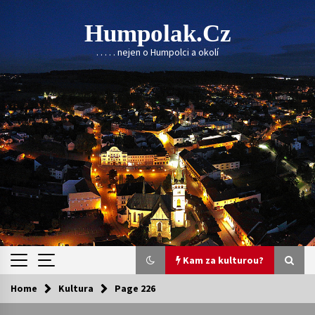
Skip
to
Humpolak.cz
content
. . . . . nejen o Humpolci a okolí
Kam za kulturou?
Home
Kultura
Page 226
Kam za kulturou?