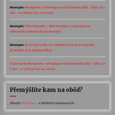
Anonym
:
Humpolec schvaluje nový územní plán. Týká se i
vás – a teď je čas se ozvat
Anonym
:
Fleischsalat – Wurstsalat s majonézou:
německá salámová pochoutka
Anonym
:
AI Act je tady. Co znamená nové evropské
pravidlo pro Humpoláky?
frantisek
:
Humpolec schvaluje nový územní plán. Týká se
i vás – a teď je čas se ozvat
Přemýšlíte kam na oběd?
Zkuste
Meníčka.cz
v místních restauracích.