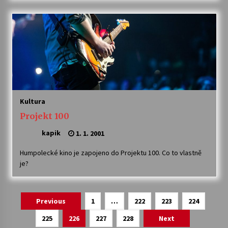
Kultura
Projekt 100
kapik
1. 1. 2001
Humpolecké kino je zapojeno do Projektu 100. Co to vlastně
je?
Navigace
Previous
1
…
222
223
224
pro
225
226
227
228
Next