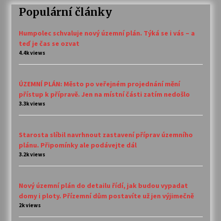
Populární články
Humpolec schvaluje nový územní plán. Týká se i vás – a
teď je čas se ozvat
4.4k views
ÚZEMNÍ PLÁN: Město po veřejném projednání mění
přístup k přípravě. Jen na místní části zatím nedošlo
3.3k views
Starosta slíbil navrhnout zastavení příprav územního
plánu. Připomínky ale podávejte dál
3.2k views
Nový územní plán do detailu řídí, jak budou vypadat
domy i ploty. Přízemní dům postavíte už jen výjimečně
2k views