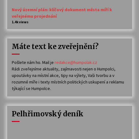
Nový územní plán: klíčový dokument města míří k
veřejnému projednání
1.4k views
Máte text ke zveřejnění?
Pošlete nám ho. Mail je
redakce@humpolak.cz
Rádi zveřejníme aktuality, zajímavosti nejen o Humpolci,
upoutávky na místní akce, tipy na výlety, Vaši tvorbu a v
rozumné míře i texty místních politických uskupení a reklamu
týkající se Humpolce.
Pelhřimovský deník