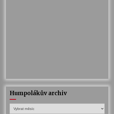
Humpolákův archiv
Humpolákův
archiv