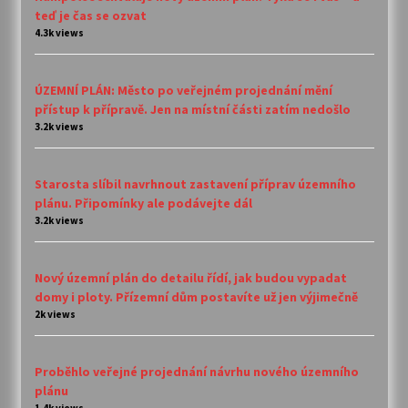
teď je čas se ozvat
4.3k views
ÚZEMNÍ PLÁN: Město po veřejném projednání mění
přístup k přípravě. Jen na místní části zatím nedošlo
3.2k views
Starosta slíbil navrhnout zastavení příprav územního
plánu. Připomínky ale podávejte dál
3.2k views
Nový územní plán do detailu řídí, jak budou vypadat
domy i ploty. Přízemní dům postavíte už jen výjimečně
2k views
Proběhlo veřejné projednání návrhu nového územního
plánu
1.4k views