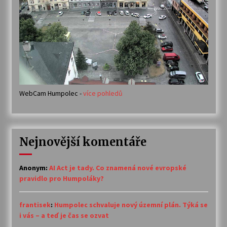
WebCam Humpolec -
více pohledů
Nejnovější komentáře
Anonym
:
AI Act je tady. Co znamená nové evropské
pravidlo pro Humpoláky?
frantisek
:
Humpolec schvaluje nový územní plán. Týká se
i vás – a teď je čas se ozvat