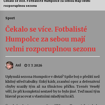
Čekalo se více. Fotbalisté Humpolce za sebou mají velmi
rozporuplnou sezonu
Letní koncerty ve Stromovce: Ars Camerata a
Sukuba Ensemble
4. 8. 2026
Sport
Čekalo se více. Fotbalisté
Vernisáž výstavy Josefíny Duškové: Stávám se
kapkou
Humpolce za sebou mají
30. 7. 2026
velmi rozporuplnou sezonu
Veselí muzikanti
30. 7. 2026
Axl
7. 7. 2026
Pozvánka na integrační festival Quijotova
šedesátka: 28. 7.–1. 8. 2026
Uplynulá sezona Humpolce v divizi? Spíše boj o přežití než
28. 7. 2026
klidný střed tabulky. Úzký kádr, zranění opor a defenzivní
chyby srazily tým až na třináctou příčku. Trenér Veselý
věří, že při kompletní sestavě by to bylo jiné. Teď musí tým
Letní koncerty ve Stromovce: Kolchoz a
hlavně pracovat s vlastními mladými hráči.
Jenakaši
28. 7. 2026