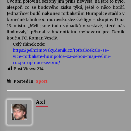
Úvodní polovina sezony jim příliš nevyšla, na jaře to bylo,
alespoň co se bodového zisku týká, ještě o něco horší.
Votavžatský ploty
Jednatřicet bodů nakonec fotbalistům Humpolce stačilo v
23. 7. 2026
konečné tabulce 4. moravskoslezské ligy – skupiny D na
13. místo. „Měli jsme řadu výpadků v sestavě, které nás
limitovaly,“ přiznal v hodnotícím rozhovoru pro Deník
kouč A.F.C. Roman Veselý.
Letní koncerty ve Stromovce: Rufus Miller
Celý rlánek zde:
22. 7. 2026
https://pelhrimovsky.denik.cz/fotbal/cekalo-se-
vice-fotbaliste-humpolce-za-sebou-maji-velmi-
rozporuplnou-sezonu/
Vysočinka
Post Views:
214
17. 7. 2026
Posted in
Sport
Ozvěny prázdnin
14. 7. 2026
Axl
Za kulturou kousek za Humpolec. V Želivě ožije
odkaz Josefa Čapka
13. 7. 2026