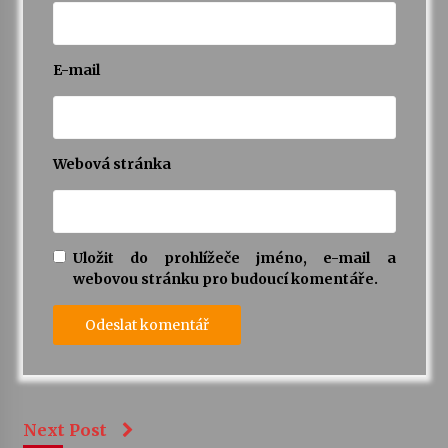
E-mail
Webová stránka
Uložit do prohlížeče jméno, e-mail a
webovou stránku pro budoucí komentáře.
Next Post