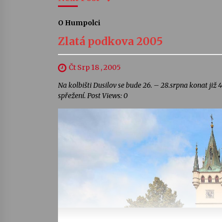
O Humpolci
Zlatá podkova 2005
Čt Srp 18 , 2005
Na kolbišti Dusilov se bude 26. – 28.srpna konat již 
spřežení. Post Views: 0