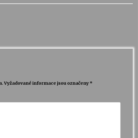
a.
Vyžadované informace jsou označeny
*