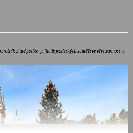
40.ročník Zlaté podkovy, finále jezdeckých soutěží ve všestrannosti a