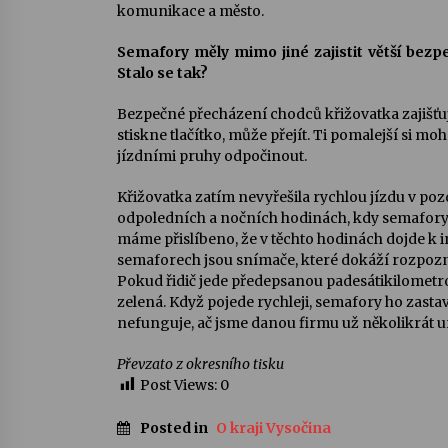
komunikace a město.
Semafory měly mimo jiné zajistit větší bezpe
Stalo se tak?
Bezpečné přecházení chodců křižovatka zajišťu
stiskne tlačítko, může přejít. Ti pomalejší si m
jízdními pruhy odpočinout.
Křižovatka zatím nevyřešila rychlou jízdu v po
odpoledních a nočních hodinách, kdy semafory
máme přislíbeno, že v těchto hodinách dojde k i
semaforech jsou snímače, které dokáží rozpozna
Pokud řidič jede předepsanou padesátikilometr
zelená. Když pojede rychleji, semafory ho zastav
nefunguje, ač jsme danou firmu už několikrát u
Převzato z okresního tisku
Post Views:
0
Posted in
O kraji Vysočina