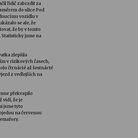
il řidič zabrzdit za
 směrem do ulice Pod
edoucímu vozidlu v
kázalo se ale, že
ovat, že by v tomto
 Statisticky jsme na
atka zlepšila
ším v rizikových časech,
lo čtrnácté až šestnácté
jezd z vedlejších na
 mne překvapilo
 vidí, že je
mi jsme tyto
projedou na červenou
semafory.