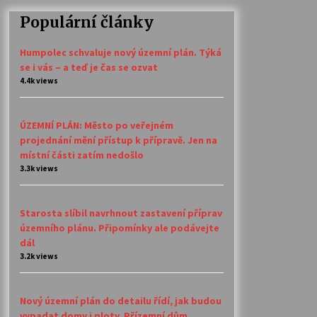
Populární články
Humpolec schvaluje nový územní plán. Týká
se i vás – a teď je čas se ozvat
4.4k views
ÚZEMNÍ PLÁN: Město po veřejném
projednání mění přístup k přípravě. Jen na
místní části zatím nedošlo
3.3k views
Starosta slíbil navrhnout zastavení příprav
územního plánu. Připomínky ale podávejte
dál
3.2k views
Nový územní plán do detailu řídí, jak budou
vypadat domy i ploty. Přízemní dům