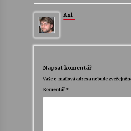
Axl
Napsat komentář
Vaše e-mailová adresa nebude zveřejněn
Komentář
*