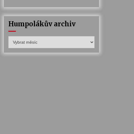
Humpolákův archiv
Humpolákův
archiv