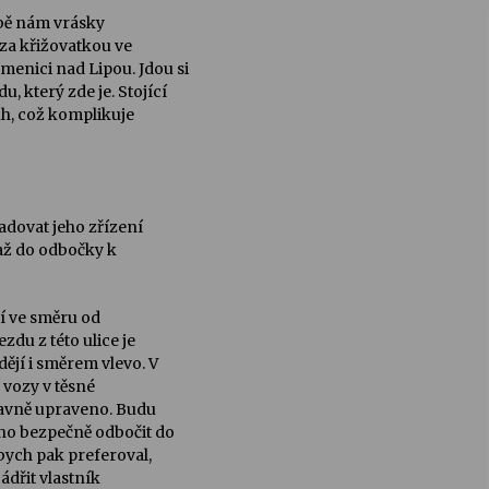
době nám vrásky
ti za křižovatkou ve
menici nad Lipou. Jdou si
 který zde je. Stojící
ruh, což komplikuje
adovat jeho zřízení
y až do odbočky k
í ve směru od
zdu z této ulice je
dějí i směrem vlevo. V
 vozy v těsné
pravně upraveno. Budu
no bezpečně odbočit do
 bych pak preferoval,
jádřit vlastník