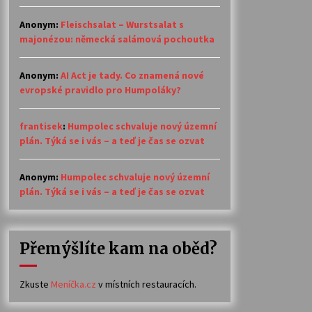
Anonym
:
Fleischsalat – Wurstsalat s
majonézou: německá salámová pochoutka
Anonym
:
AI Act je tady. Co znamená nové
evropské pravidlo pro Humpoláky?
frantisek
:
Humpolec schvaluje nový územní
plán. Týká se i vás – a teď je čas se ozvat
Anonym
:
Humpolec schvaluje nový územní
plán. Týká se i vás – a teď je čas se ozvat
Přemýšlíte kam na oběd?
Zkuste
Meníčka.cz
v místních restauracích.