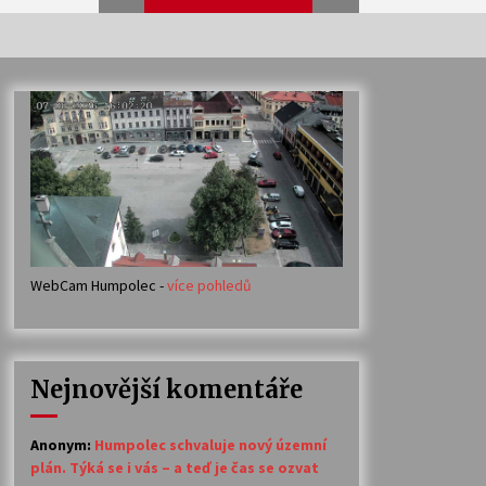
Veselí muzikanti
30. 7. 2026
Votavžatský ploty
23. 7. 2026
WebCam Humpolec -
více pohledů
Ozvěny prázdnin
14. 7. 2026
Nejnovější komentáře
Petr Adamec – Malovaný svět
30. 6. 2026
Anonym
:
Humpolec schvaluje nový územní
plán. Týká se i vás – a teď je čas se ozvat