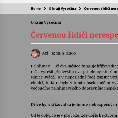
Home
O kraji Vysočina
Červenou řidiči ner
Kam za kulturou?
O kraji Vysočina
Letní koncerty ve Stromovce: Ars
Camerata a Sukuba Ensemble
Červenou řidiči nerespe
4. 8. 2026
Pozvánka na integrační festival
Axl
18. 8. 2005
Quijotova šedesátka: 28. 7.–1. 8.
2026
28. 7. 2026
Pelhřimov – Už dva měsíce funguje křižovatka 
měla vyřešit především dva problémy, které míst
Letní koncerty ve Stromovce: Rufu
silnice sváděl, a v neposlední řadě zajistit v
Miller
chodci, totiž nebyly v tomto úseku ničím výj
22. 7. 2026
vedoucího pelhřimovského dopravního inspekt
Za kulturou kousek za Humpolec. 
Dříve byla křižovatka jedním z nebezpečných
Želivě ožije odkaz Josefa Čapka
13. 7. 2026
Od té doby, co je v provozu, zde došlo ke čtyř