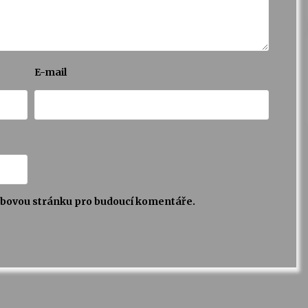
E-mail
webovou stránku pro budoucí komentáře.