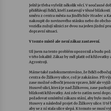
Ještě je třeba vyřešit několik věcí. V současné 
přidělávají řidiči, kteří zastavují v těsné blízkos
směru z centra města na Jindřichův Hradec a Ka
nakoupit do novinového stánku nebo do obchodu,
vozidla zužují silnici ze dvou na jeden jízdní p
dopravní situaci.
V tomto místě ale není zákaz zastavení.
Už jsem na tento problém upozornil a budu pož
v této lokalitě. Zákaz by měl platit od křižovatk
Agrostroji.
Máme také zadokumentováno, že řidiči odbočuj
centra do Žižkovy ulice, což je zakázáno. Při výje
zase možné odbočit jenom vpravo, lidé ale vyjíž
Husově ulici, která je nad Žižkovou, zase parkují
blízkosti křižovatky. Ani zde to zatím není do
požadovat umístění zákazu stání, aby bylo mož
Husovy a následně projet do Žižkovy ulice. U té
aby se z ní stala ulice slepá. K tomuto se musí vy