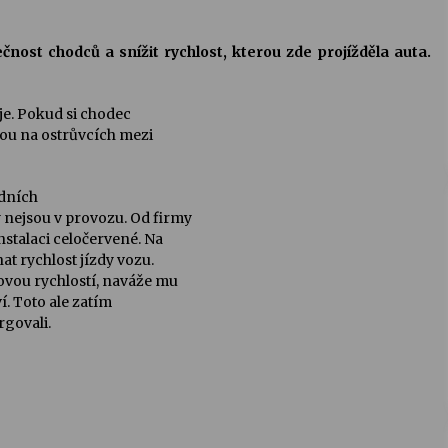
čnost chodců a snížit rychlost, kterou zde projížděla auta.
je. Pokud si chodec
ohou na ostrůvcích mezi
zdních
 nejsou v provozu. Od firmy
nstalaci celočervené. Na
t rychlost jízdy vozu.
ovou rychlostí, naváže mu
í. Toto ale zatím
rgovali.