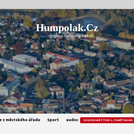
Humpolak.cz
. . . . . nejen o Humpolci a okolí
e z městského úřadu
Sport
audio:
SOUSEDSKÉ ČTENÍ-L. PAMĚTNICKÁ: 