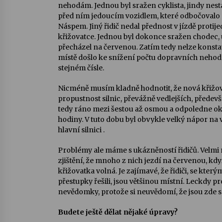
nehodám. Jednou byl sražen cyklista, jindy nestač
před ním jedoucím vozidlem, které odbočovalo
Náspem. Jiný řidič nedal přednost v jízdě protij
křižovatce. Jednou byl dokonce sražen chodec, u
přecházel na červenou. Zatím tedy nelze konstat
místě došlo ke snížení počtu dopravních nehod.
stejném čísle.
Nicméně musím kladně hodnotit, že nová křižov
propustnost silnic, převážně vedlejších, předev
tedy ráno mezi šestou až osmou a odpoledne oko
hodiny. V tuto dobu byl obvykle velký nápor na v
hlavní silnici .
Problémy ale máme s ukázněností řidičů. Velmi
zjištění, že mnoho z nich jezdí na červenou, když
křižovatka volná. Je zajímavé, že řidiči, se který
přestupky řešili, jsou většinou místní. Leckdy 
nevědomky, protože si neuvědomí, že jsou zde 
Budete ještě dělat nějaké úpravy?