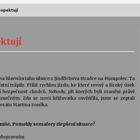
espektují
Vernisáž výstavy Josefíny Duškové:
Stávám se kapkou
ktují
30. 7. 2026
Letní koncerty ve Stromovce:
Kolchoz a Jenakaši
28. 7. 2026
na hlavním tahu silnice z Jindřichova Hradce na Humpolec. Ta
ní trápily. Příliš rychlou jízdu, ke které rovný a široký úsek
s
Vysočinka
ětší bezpečnost chodců. Nehody, při kterých byli zraněni právě
17. 7. 2026
imečným. Zda se nová křižovatka osvědčila, jsme se zeptali
orátu Martina Součka.
V
Varhanní recitál Michala Novenka v
 míst. Pomohly semafory zlepšení situace?
Klášteře Želiv
3. 7. 2026
em dopravním