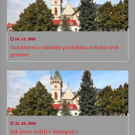
16. 12. 2003
Oznámení o záměru pronájmu nebytových
prostor
22. 10. 2006
Jak jsme volili v Humpolci