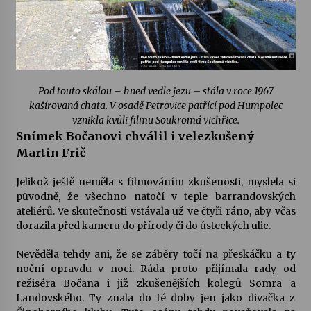
Pod touto skálou – hned vedle jezu – stála v roce 1967
kašírovaná chata. V osadě Petrovice patřící pod Humpolec
vznikla kvůli filmu Soukromá vichřice.
Snímek Bočanovi chválil i velezkušený
Martin Frič
Jelikož ještě neměla s filmováním zkušenosti, myslela si
původně, že všechno natočí v teple barrandovských
ateliérů. Ve skutečnosti vstávala už ve čtyři ráno, aby včas
dorazila před kameru do přírody či do ústeckých ulic.
Nevěděla tehdy ani, že se záběry točí na přeskáčku a ty
noční opravdu v noci. Ráda proto přijímala rady od
režiséra Bočana i již zkušenějších kolegů Somra a
Landovského. Ty znala do té doby jen jako divačka z