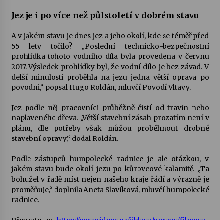
Jez je i po více než půlstoletí v dobrém stavu
A v jakém stavu je dnes jez a jeho okolí, kde se téměř před
55 lety točilo? „Poslední technicko-bezpečnostní
prohlídka tohoto vodního díla byla provedena v červnu
2017. Výsledek prohlídky byl, že vodní dílo je bez závad. V
delší minulosti proběhla na jezu jedna větší oprava po
povodni,“ popsal Hugo Roldán, mluvčí Povodí Vltavy.
Jez podle něj pracovníci průběžně čistí od travin nebo
naplaveného dřeva. „Větší stavební zásah prozatím není v
plánu, dle potřeby však můžou proběhnout drobné
stavební opravy,“ dodal Roldán.
Podle zástupců humpolecké radnice je ale otázkou, v
jakém stavu bude okolí jezu po kůrovcové kalamitě. „Ta
bohužel v řadě míst nejen našeho kraje řádí a výrazně je
proměňuje,“ doplnila Aneta Slavíková, mluvčí humpolecké
radnice.
Převzato z:
https://www.idnes.cz/jihlava/zpravy/filmova-