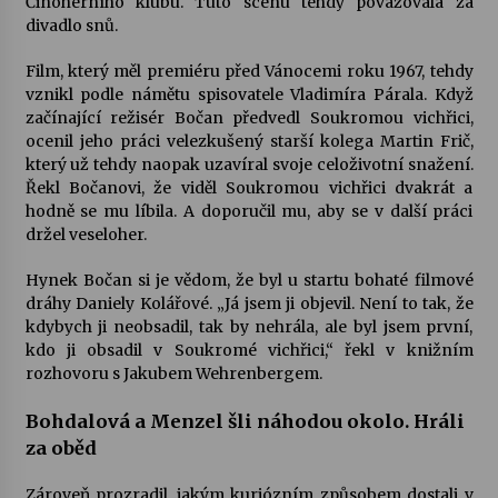
Činoherního klubu. Tuto scénu tehdy považovala za
divadlo snů.
Film, který měl premiéru před Vánocemi roku 1967, tehdy
vznikl podle námětu spisovatele Vladimíra Párala. Když
začínající režisér Bočan předvedl Soukromou vichřici,
ocenil jeho práci velezkušený starší kolega Martin Frič,
který už tehdy naopak uzavíral svoje celoživotní snažení.
Řekl Bočanovi, že viděl Soukromou vichřici dvakrát a
hodně se mu líbila. A doporučil mu, aby se v další práci
držel veseloher.
Hynek Bočan si je vědom, že byl u startu bohaté filmové
dráhy Daniely Kolářové. „Já jsem ji objevil. Není to tak, že
kdybych ji neobsadil, tak by nehrála, ale byl jsem první,
kdo ji obsadil v Soukromé vichřici,“ řekl v knižním
rozhovoru s Jakubem Wehrenbergem.
Bohdalová a Menzel šli náhodou okolo. Hráli
za oběd
Zároveň prozradil, jakým kuriózním způsobem dostali v