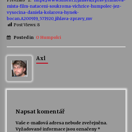
mista-film-nataceni-soukroma-vichrice-humpolec-jez-
vysocina-daniela-kolarova-hynek-
bocan.A200919_571920_jihlava-zpravy_mv
Post Views:
8
Posted in
O Humpolci
Axl
Napsat komentář
Vaše e-mailová adresa nebude zveřejněna.
Vyžadované informace jsou označeny
*