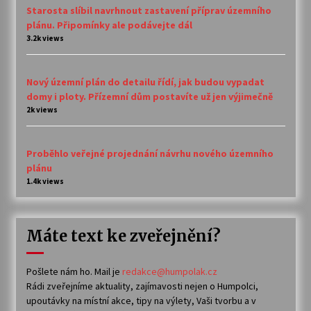
Starosta slíbil navrhnout zastavení příprav územního
plánu. Připomínky ale podávejte dál
3.2k views
Nový územní plán do detailu řídí, jak budou vypadat
domy i ploty. Přízemní dům postavíte už jen výjimečně
2k views
Proběhlo veřejné projednání návrhu nového územního
plánu
1.4k views
Máte text ke zveřejnění?
Pošlete nám ho. Mail je
redakce@humpolak.cz
Rádi zveřejníme aktuality, zajímavosti nejen o Humpolci,
upoutávky na místní akce, tipy na výlety, Vaši tvorbu a v