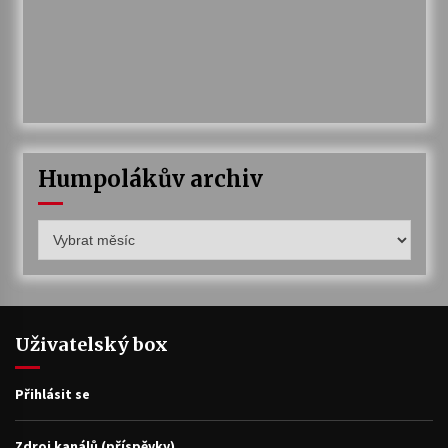
Humpolákův archiv
Humpolákův
archiv
Uživatelský box
Přihlásit se
Zdroj kanálů (příspěvky)