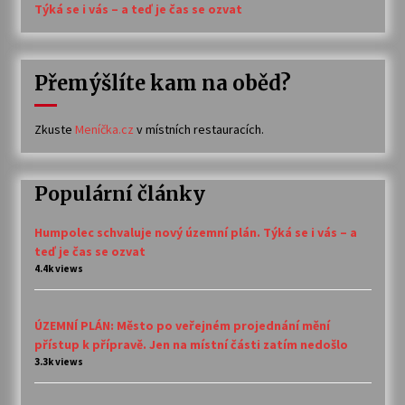
Týká se i vás – a teď je čas se ozvat
Přemýšlíte kam na oběd?
Zkuste
Meníčka.cz
v místních restauracích.
Populární články
Humpolec schvaluje nový územní plán. Týká se i vás – a
teď je čas se ozvat
4.4k views
ÚZEMNÍ PLÁN: Město po veřejném projednání mění
přístup k přípravě. Jen na místní části zatím nedošlo
3.3k views