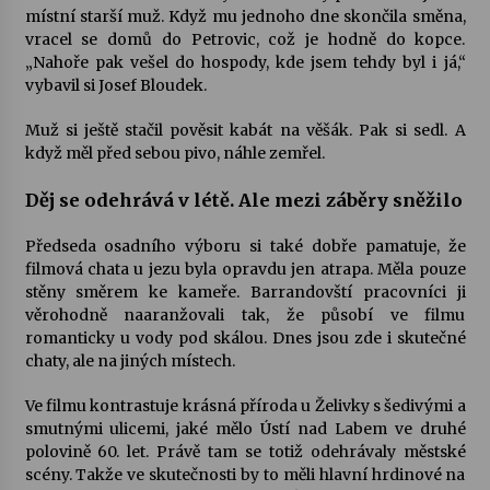
místní starší muž. Když mu jednoho dne skončila směna,
vracel se domů do Petrovic, což je hodně do kopce.
Varhanní recitál Michala Novenka v Klášteře
„Nahoře pak vešel do hospody, kde jsem tehdy byl i já,“
Želiv
vybavil si Josef Bloudek.
3. 7. 2026
Muž si ještě stačil pověsit kabát na věšák. Pak si sedl. A
když měl před sebou pivo, náhle zemřel.
Petr Adamec – Malovaný svět
30. 6. 2026
Děj se odehrává v létě. Ale mezi záběry sněžilo
Předseda osadního výboru si také dobře pamatuje, že
filmová chata u jezu byla opravdu jen atrapa. Měla pouze
stěny směrem ke kameře. Barrandovští pracovníci ji
věrohodně naaranžovali tak, že působí ve filmu
romanticky u vody pod skálou. Dnes jsou zde i skutečné
chaty, ale na jiných místech.
Ve filmu kontrastuje krásná příroda u Želivky s šedivými a
smutnými ulicemi, jaké mělo Ústí nad Labem ve druhé
polovině 60. let. Právě tam se totiž odehrávaly městské
scény. Takže ve skutečnosti by to měli hlavní hrdinové na