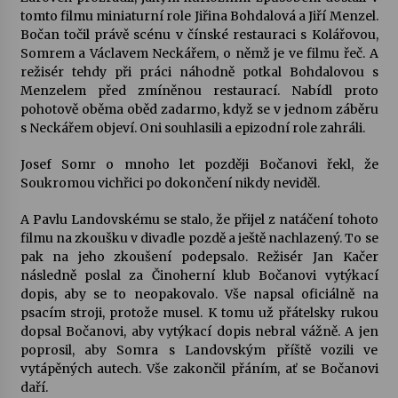
tomto filmu miniaturní role Jiřina Bohdalová a Jiří Menzel.
Bočan točil právě scénu v čínské restauraci s Kolářovou,
Somrem a Václavem Neckářem, o němž je ve filmu řeč. A
režisér tehdy při práci náhodně potkal Bohdalovou s
Menzelem před zmíněnou restaurací. Nabídl proto
pohotově oběma oběd zadarmo, když se v jednom záběru
s Neckářem objeví. Oni souhlasili a epizodní role zahráli.
Josef Somr o mnoho let později Bočanovi řekl, že
Soukromou vichřici po dokončení nikdy neviděl.
A Pavlu Landovskému se stalo, že přijel z natáčení tohoto
filmu na zkoušku v divadle pozdě a ještě nachlazený. To se
pak na jeho zkoušení podepsalo. Režisér Jan Kačer
následně poslal za Činoherní klub Bočanovi vytýkací
dopis, aby se to neopakovalo. Vše napsal oficiálně na
psacím stroji, protože musel. K tomu už přátelsky rukou
dopsal Bočanovi, aby vytýkací dopis nebral vážně. A jen
poprosil, aby Somra s Landovským příště vozili ve
vytápěných autech. Vše zakončil přáním, ať se Bočanovi
daří.