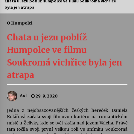
Chata u jezu poblíž Humpolce ve filmu Soukromá vichřice
byla jen atrapa
Letní koncerty ve Stromovce: Ars Camerata a
Sukuba Ensemble
4. 8. 2026
O Humpolci
Chata u jezu poblíž
Vernisáž výstavy Josefíny Duškové: Stávám se
kapkou
Humpolce ve filmu
30. 7. 2026
Soukromá vichřice byla jen
Veselí muzikanti
30. 7. 2026
atrapa
Pozvánka na integrační festival Quijotova
Axl
29. 9. 2020
šedesátka: 28. 7.–1. 8. 2026
28. 7. 2026
Jedna z nejobsazovanějších českých hereček Daniela
Kolářová začala svoji filmovou kariéru na romantickém
Letní koncerty ve Stromovce: Kolchoz a
místě u Želivky, kde se tyčí skála nad jezem Valcha. Právě
Jenakaši
tam točila svoji první velkou roli ve snímku Soukromá
28. 7. 2026