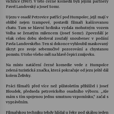
vichřice (1967). V této černé komedii byli jejími partnery
Pavel Landovský a Josef Somr.
Votavžatský ploty
23. 7. 2026
U jezu v osadě Petrovice patřící pod Humpolec, jejž mají v
oblibě nejen trampové, postavili filmaři kašírovanou
chatu. Tam se hlavní hrdinka vydala mohutným vozem
Volha se ženatým milencem (Josef Somr). Zpovzdálí je
Letní koncerty ve Stromovce: Rufus Miller
však celou dobu sledoval zoufalý snoubenec v podání
22. 7. 2026
Pavla Landovského. Ten si dokonce vyhloubil maskovaný
úkryt pro svoje sebemučivé pozorování a chystanou
pomstu. U toho všeho měl na hlavě čepici zmijovku.
Vysočinka
17. 7. 2026
Na místo natáčení černé komedie vede z Humpolce
zelená turistická značka, která pokračuje od jezu ještě dál
kolem Želivky.
Ozvěny prázdnin
14. 7. 2026
Práci filmařů před více než půlstoletím přihlížel i Josef
Bloudek, předseda petrovického osadního výboru. „Ale
mám s tím spojenou jednu smutnou vzpomínku,“ začal s
vyprávěním.
Za kulturou kousek za Humpolec. V Želivě ožije
odkaz Josefa Čapka
Filmařskou techniku tehdy hlídal u řeky pod skálou jeden
13. 7. 2026