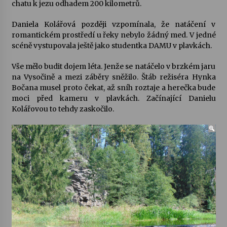
chatu k jezu odhadem 200 kilometrů.
Daniela Kolářová později vzpomínala, že natáčení v
romantickém prostředí u řeky nebylo žádný med. V jedné
scéně vystupovala ještě jako studentka DAMU v plavkách.
Vše mělo budit dojem léta. Jenže se natáčelo v brzkém jaru
na Vysočině a mezi záběry sněžilo. Štáb režiséra Hynka
Bočana musel proto čekat, až sníh roztaje a herečka bude
moci před kameru v plavkách. Začínající Danielu
Kolářovou to tehdy zaskočilo.