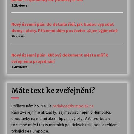
3.2k views
Nový územní plán do detailu řídí, jak budou vypadat
domy i ploty. Přízemní dům postavíte už jen výjimečně
2k views
Nový územní plán: klíčový dokument města míří k
veřejnému projednání
1.4k views
Máte text ke zveřejnění?
Pošlete nám ho. Mail je
redakce@humpolak.cz
Rádi zveřejníme aktuality, zajímavosti nejen o Humpolci,
upoutávky na místní akce, tipy na výlety, Vaši tvorbu a v
rozumné míře i texty místních politických uskupení a reklamu
týkající se Humpolce.