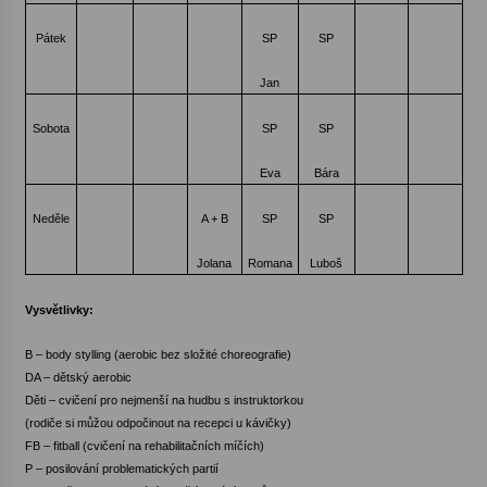
Pátek
SP
SP
Jan
Sobota
SP
SP
Eva
Bára
Neděle
A + B
SP
SP
Jolana
Romana
Luboš
Vysvětlivky:
B – body stylling (aerobic bez složité choreografie)
DA – dětský aerobic
Děti – cvičení pro nejmenší na hudbu s instruktorkou
(rodiče si můžou odpočinout na recepci u kávičky)
FB – fitball (cvičení na rehabilitačních míčích)
P – posilování problematických partií