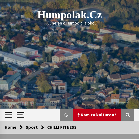
Skip
to
Humpolak.cz
content
. . . . . nejen o Humpolci a okolí
Kam za kulturou?
Home
Sport
CHILLI FITNESS
Kam za kulturou?