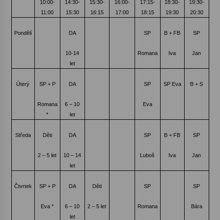
10:00-
14:30-
15:30-
16:00-
17:15-
18:30-
19:30-
11:00
15:30
16:15
17:00
18:15
19:30
20:30
Pondělí
DA
SP
B + FB
SP
10-14
Romana
Iva
Jan
let
Úterý
SP + P
DA
SP
SP Eva
B + S
Romana
6 – 10
Eva
*
let
Středa
Děti
DA
SP
B + FB
SP
2 – 5 let
10 – 14
Luboš
Iva
Jan
let
Čtvrtek
SP + P
DA
Děti
SP
SP
Eva *
6 – 10
2 – 5 let
Romana
Bára
let