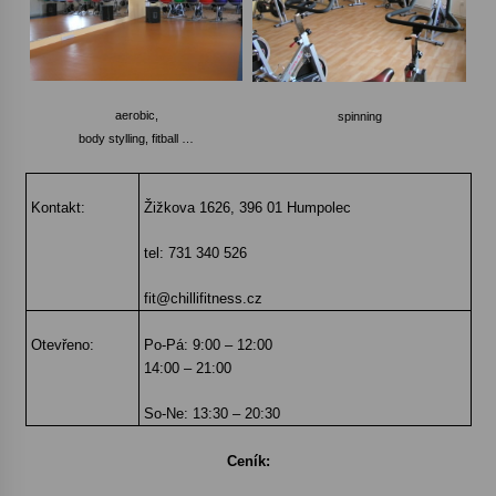
Votavžatský ploty
23. 7. 2026
aerobic,
spinning
body stylling, fitball …
Letní koncerty ve Stromovce: Rufus Miller
22. 7. 2026
Kontakt:
Žižkova 1626, 396 01 Humpolec
Vysočinka
tel: 731 340 526
17. 7. 2026
fit@chillifitness.cz
Otevřeno:
Po-Pá: 9:00 – 12:00
Ozvěny prázdnin
14:00 – 21:00
14. 7. 2026
So-Ne:
13:30 – 20:30
Za kulturou kousek za Humpolec. V Želivě ožije
Ceník:
odkaz Josefa Čapka
13. 7. 2026