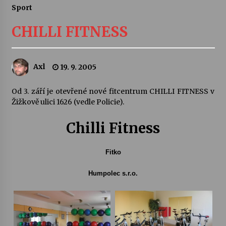
Sport
Letní koncerty ve Stromovce: Ars Camerata a
Sukuba Ensemble
CHILLI FITNESS
4. 8. 2026
Vernisáž výstavy Josefíny Duškové: Stávám se
Axl
19. 9. 2005
kapkou
30. 7. 2026
Od 3. září je otevřené nové fitcentrum CHILLI FITNESS v
Žižkově ulici 1626 (vedle Policie).
Veselí muzikanti
30. 7. 2026
Chilli Fitness
Fitko
Pozvánka na integrační festival Quijotova
šedesátka: 28. 7.–1. 8. 2026
Humpolec s.r.o.
28. 7. 2026
Letní koncerty ve Stromovce: Kolchoz a
Jenakaši
28. 7. 2026