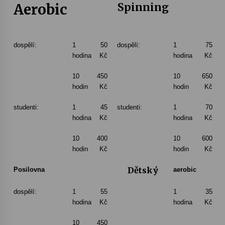
Aerobic
Spinning
Varhanní recitál Michala Novenka v Klášteře
Želiv
3. 7. 2026
dospělí:
1
50
dospělí:
1
75
hodina
Kč
hodina
Kč
Petr Adamec – Malovaný svět
10
450
10
650
30. 6. 2026
hodin
Kč
hodin
Kč
studenti:
1
45
studenti:
1
70
hodina
Kč
hodina
Kč
10
400
10
600
hodin
Kč
hodin
Kč
Dětský
Posilovna
aerobic
dospělí:
1
55
1
35
hodina
Kč
hodina
Kč
10
450