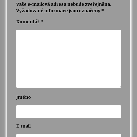
Vaše e-mailová adresa nebude zveřejněna.
Vyžadované informace jsou označeny
*
Komentář
*
Jméno
E-mail