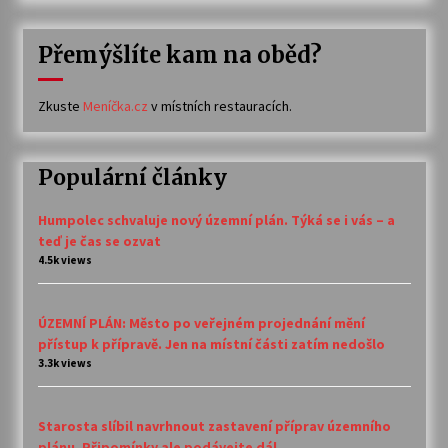
Přemýšlíte kam na oběd?
Zkuste
Meníčka.cz
v místních restauracích.
Populární články
Humpolec schvaluje nový územní plán. Týká se i vás – a
teď je čas se ozvat
4.5k views
ÚZEMNÍ PLÁN: Město po veřejném projednání mění
přístup k přípravě. Jen na místní části zatím nedošlo
3.3k views
Starosta slíbil navrhnout zastavení příprav územního
plánu. Připomínky ale podávejte dál