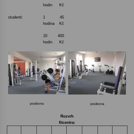
hodin
Kč
studenti:
1
45
hodina
Kč
10
400
hodin
Kč
posilovna
posilovna
Rozvrh
fitcentra: