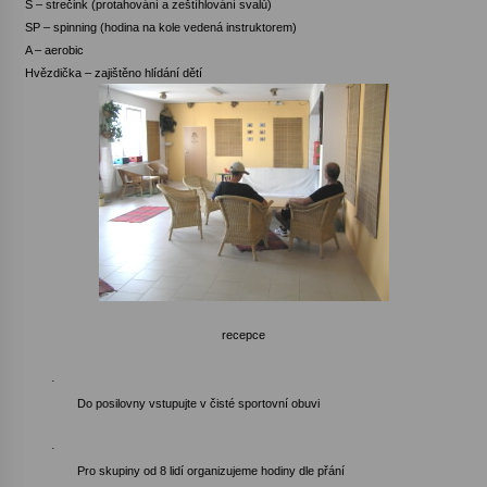
S – strečink (protahování a zeštíhlování svalů)
SP – spinning (hodina na kole vedená instruktorem)
A – aerobic
Hvězdička – zajištěno hlídání dětí
recepce
·
Do posilovny vstupujte v čisté sportovní obuvi
·
Pro skupiny od 8 lidí organizujeme hodiny dle přání