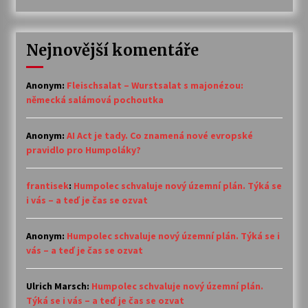
Nejnovější komentáře
Anonym
:
Fleischsalat – Wurstsalat s majonézou:
německá salámová pochoutka
Anonym
:
AI Act je tady. Co znamená nové evropské
pravidlo pro Humpoláky?
frantisek
:
Humpolec schvaluje nový územní plán. Týká se
i vás – a teď je čas se ozvat
Anonym
:
Humpolec schvaluje nový územní plán. Týká se i
vás – a teď je čas se ozvat
Ulrich Marsch
:
Humpolec schvaluje nový územní plán.
Týká se i vás – a teď je čas se ozvat