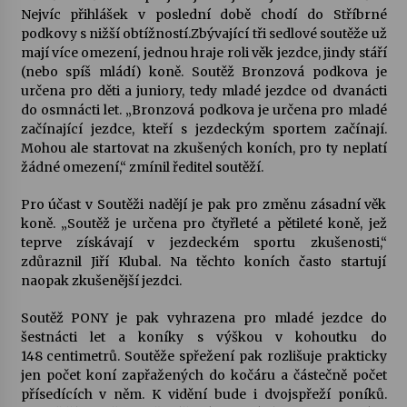
Nejvíc přihlášek v poslední době chodí do Stříbrné
podkovy s nižší obtížností.Zbývající tři sedlové soutěže už
Varhanní recitál Michala Novenka v Klášteře
mají více omezení, jednou hraje roli věk jezdce, jindy stáří
Želiv
(nebo spíš mládí) koně. Soutěž Bronzová podkova je
3. 7. 2026
určena pro děti a juniory, tedy mladé jezdce od dvanácti
do osmnácti let. „Bronzová podkova je určena pro mladé
Petr Adamec – Malovaný svět
začínající jezdce, kteří s jezdeckým sportem začínají.
30. 6. 2026
Mohou ale startovat na zkušených koních, pro ty neplatí
žádné omezení,“ zmínil ředitel soutěží.
Pro účast v Soutěži nadějí je pak pro změnu zásadní věk
koně. „Soutěž je určena pro čtyřleté a pětileté koně, jež
teprve získávají v jezdeckém sportu zkušenosti,“
zdůraznil Jiří Klubal. Na těchto koních často startují
naopak zkušenější jezdci.
Soutěž PONY je pak vyhrazena pro mladé jezdce do
šestnácti let a koníky s výškou v kohoutku do
148 centimetrů. Soutěže spřežení pak rozlišuje prakticky
jen počet koní zapřažených do kočáru a částečně počet
přísedících v něm. K vidění bude i dvojspřeží poníků.