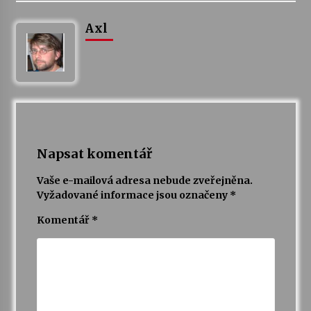
Axl
Napsat komentář
Vaše e-mailová adresa nebude zveřejněna.
Vyžadované informace jsou označeny
*
Komentář
*