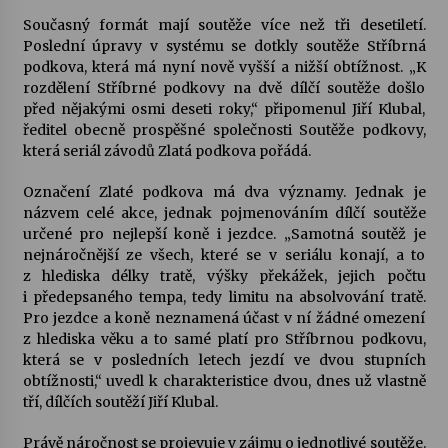
Současný formát mají soutěže více než tři desetiletí.
Votavžatský ploty
Poslední úpravy v systému se dotkly soutěže Stříbrná
23. 7. 2026
podkova, která má nyní nově vyšší a nižší obtížnost. „K
rozdělení Stříbrné podkovy na dvě dílčí soutěže došlo
před nějakými osmi deseti roky,“ připomenul Jiří Klubal,
ředitel obecně prospěšné společnosti Soutěže podkovy,
Letní koncerty ve Stromovce: Rufus Miller
která seriál závodů Zlatá podkova pořádá.
22. 7. 2026
Označení Zlaté podkova má dva významy. Jednak je
názvem celé akce, jednak pojmenováním dílčí soutěže
Vysočinka
určené pro nejlepší koně i jezdce. „Samotná soutěž je
17. 7. 2026
nejnáročnější ze všech, které se v seriálu konají, a to
z hlediska délky tratě, výšky překážek, jejich počtu
i předepsaného tempa, tedy limitu na absolvování tratě.
Ozvěny prázdnin
Pro jezdce a koně neznamená účast v ní žádné omezení
14. 7. 2026
z hlediska věku a to samé platí pro Stříbrnou podkovu,
která se v posledních letech jezdí ve dvou stupních
obtížnosti,“ uvedl k charakteristice dvou, dnes už vlastně
tří, dílčích soutěží Jiří Klubal.
Za kulturou kousek za Humpolec. V Želivě ožije
odkaz Josefa Čapka
Právě náročnost se projevuje v zájmu o jednotlivé soutěže.
13. 7. 2026