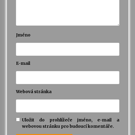
Jméno
E-mail
Webová stránka
Uložit do prohlížeče jméno, e-mail a
webovou stránku pro budoucí komentáře.