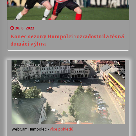
20. 6. 2022
Konec sezony Humpolci rozradostnila těsná
domácí výhra
WebCam Humpolec -
více pohledů