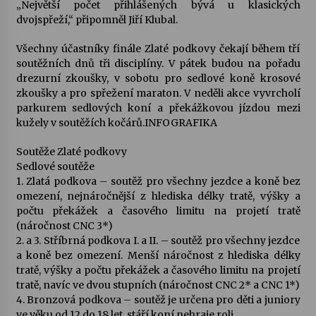
„Největší počet přihlášených bývá u klasických
dvojspřeží,“ připomněl Jiří Klubal.
Všechny účastníky finále Zlaté podkovy čekají během tří
soutěžních dnů tři disciplíny. V pátek budou na pořadu
drezurní zkoušky, v sobotu pro sedlové koně krosové
zkoušky a pro spřežení maraton. V neděli akce vyvrcholí
parkurem sedlových koní a překážkovou jízdou mezi
kužely v soutěžích kočárů.INFOGRAFIKA
Soutěže Zlaté podkovy
Sedlové soutěže
1. Zlatá podkova – soutěž pro všechny jezdce a koně bez
omezení, nejnáročnější z hlediska délky tratě, výšky a
počtu překážek a časového limitu na projetí tratě
(náročnost CNC 3*)
2. a 3. Stříbrná podkova I. a II. – soutěž pro všechny jezdce
a koně bez omezení. Menší náročnost z hlediska délky
tratě, výšky a počtu překážek a časového limitu na projetí
tratě, navíc ve dvou stupních (náročnost CNC 2* a CNC 1*)
4. Bronzová podkova – soutěž je určena pro děti a juniory
ve věku od 12 do 18 let, stáří koní nehraje roli