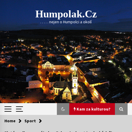
Skip
to
Humpolak.cz
content
. . . . . nejen o Humpolci a okolí
Kam za kulturou?
Home
Sport
Kam za kulturou?