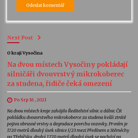
Next Post
O kraji Vysočina
Na dvou místech Vysočiny pokládají
silničáři dvouvrstvý mikrokoberec
za studena, řidiče čeká omezení
Po Srp 16 , 2021
Na dvou místech kraje zahájilo Ředitelství silnic a dálnic ČR
pokládku dvouvrstvého mikrokoberce za studena kvůli ztrátě
pojiva obrusné vrstvy a degradace povrchu vozovky. Prvním je
1720 metrů dlouhý úsek silnice I/23 mezi Předínem a Stěměchy
na Třebíčsku, druhý 1270 metrů dlouhý úsek se nachází na