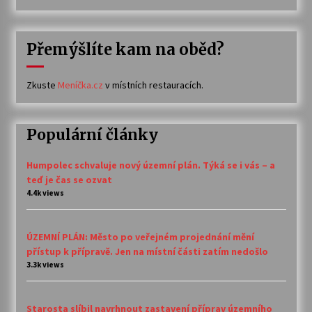
Přemýšlíte kam na oběd?
Zkuste
Meníčka.cz
v místních restauracích.
Populární články
Humpolec schvaluje nový územní plán. Týká se i vás – a
teď je čas se ozvat
4.4k views
ÚZEMNÍ PLÁN: Město po veřejném projednání mění
přístup k přípravě. Jen na místní části zatím nedošlo
3.3k views
Starosta slíbil navrhnout zastavení příprav územního