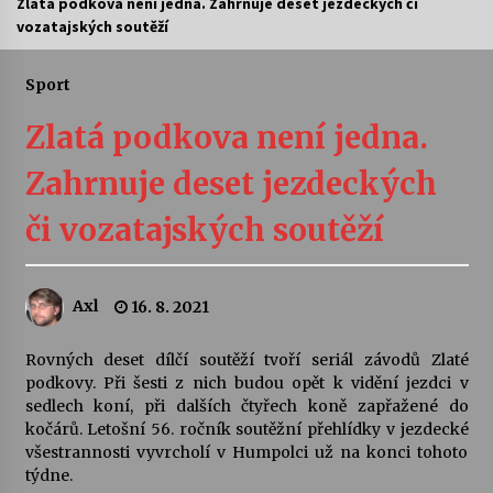
Zlatá podkova není jedna. Zahrnuje deset jezdeckých či
vozatajských soutěží
Letní koncerty ve Stromovce: Ars Camerata a
Sukuba Ensemble
4. 8. 2026
Sport
Zlatá podkova není jedna.
Vernisáž výstavy Josefíny Duškové: Stávám se
kapkou
Zahrnuje deset jezdeckých
30. 7. 2026
či vozatajských soutěží
Veselí muzikanti
30. 7. 2026
Axl
16. 8. 2021
Pozvánka na integrační festival Quijotova
šedesátka: 28. 7.–1. 8. 2026
Rovných deset dílčí soutěží tvoří seriál závodů Zlaté
28. 7. 2026
podkovy. Při šesti z nich budou opět k vidění jezdci v
sedlech koní, při dalších čtyřech koně zapřažené do
kočárů. Letošní 56. ročník soutěžní přehlídky v jezdecké
Letní koncerty ve Stromovce: Kolchoz a
všestrannosti vyvrcholí v Humpolci už na konci tohoto
Jenakaši
týdne.
28. 7. 2026