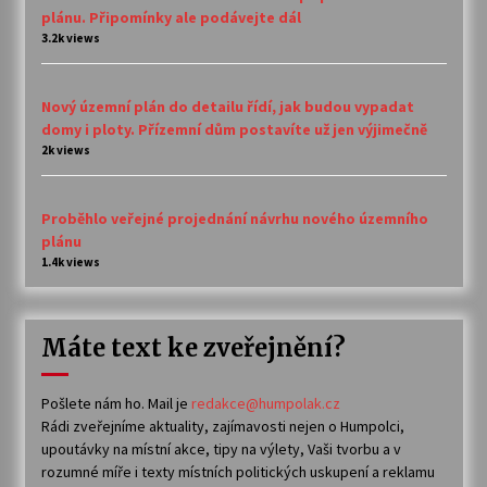
plánu. Připomínky ale podávejte dál
3.2k views
Nový územní plán do detailu řídí, jak budou vypadat
domy i ploty. Přízemní dům postavíte už jen výjimečně
2k views
Proběhlo veřejné projednání návrhu nového územního
plánu
1.4k views
Máte text ke zveřejnění?
Pošlete nám ho. Mail je
redakce@humpolak.cz
Rádi zveřejníme aktuality, zajímavosti nejen o Humpolci,
upoutávky na místní akce, tipy na výlety, Vaši tvorbu a v
rozumné míře i texty místních politických uskupení a reklamu