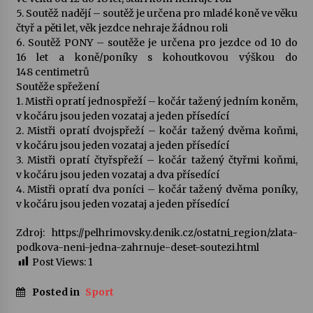
5. Soutěž nadějí – soutěž je určena pro mladé koně ve věku
čtyř a pěti let, věk jezdce nehraje žádnou roli
6. Soutěž PONY – soutěže je určena pro jezdce od 10 do
16 let a koně/poníky s kohoutkovou výškou do
148 centimetrů
Soutěže spřežení
1. Mistři opratí jednospřeží – kočár tažený jedním koněm,
v kočáru jsou jeden vozataj a jeden přísedící
2. Mistři opratí dvojspřeží – kočár tažený dvěma koňmi,
v kočáru jsou jeden vozataj a jeden přísedící
3. Mistři opratí čtyřspřeží – kočár tažený čtyřmi koňmi,
v kočáru jsou jeden vozataj a dva přísedící
4. Mistři opratí dva poníci – kočár tažený dvěma poníky,
v kočáru jsou jeden vozataj a jeden přísedící
Zdroj: https://pelhrimovsky.denik.cz/ostatni_region/zlata-
podkova-neni-jedna-zahrnuje-deset-soutezi.html
Post Views:
1
Posted in
Sport