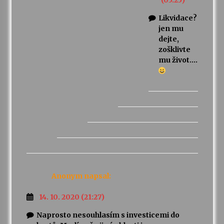
(05:25)
Likvidace?
jen mu
dejte,
zošklivte
mu život….
Anonym
napsal:
14. 10. 2020 (21:27)
Naprosto nesouhlasím s investicemi do