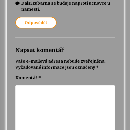
Dalsi zubarna se buduje naproti ucnovce u
namesti.
Odpovědět
Napsat komentář
Vaše e-mailová adresa nebude zveřejněna.
Vyžadované informace jsou označeny
*
Komentář
*