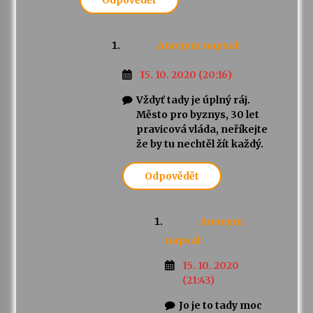
Odpovědět
Anonym
napsal:
15. 10. 2020 (20:16)
Vždyť tady je úplný ráj.
Město pro byznys, 30 let
pravicová vláda, neříkejte
že by tu nechtěl žít každý.
Odpovědět
Anonym
napsal:
15. 10. 2020
(21:43)
Jo je to tady moc