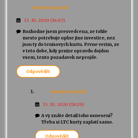
Anonym
napsal:
13. 10. 2020 (14:07)
Rozhodne jsem presvedcena, ze tohle
mesto potrebuje uplne jine investice, nez
jsou ty do tenisovych kurtu. Prvne verim, ze
v teto dobe, kdy prnize opravdu dojdou
vsem, tento pozadavek neprojde.
Odpovědět
Anonym
napsal:
13. 10. 2020 (18:29)
A vy znáte detail toho usnesení?
Třeba si LTC kurty zaplatí samo.
Odpovědět