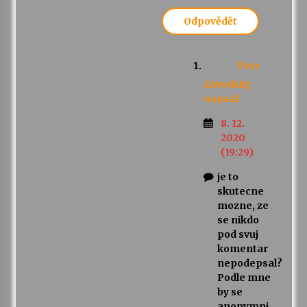
Odpovědět
Petr
Zavodsky
napsal:
8. 12.
2020
(19:29)
je to
skutecne
mozne, ze
se nikdo
pod svuj
komentar
nepodepsal?
Podle mne
by se
anonymni