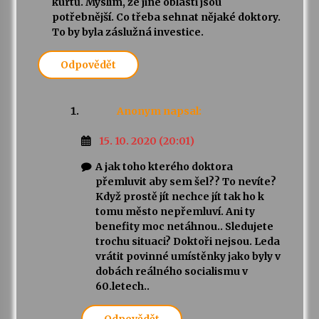
kurtů. Myslím, že jiné oblasti jsou
potřebnější. Co třeba sehnat nějaké doktory.
To by byla záslužná investice.
Odpovědět
Anonym
napsal:
15. 10. 2020 (20:01)
A jak toho kterého doktora
přemluvit aby sem šel?? To nevíte?
Když prostě jít nechce jít tak ho k
tomu město nepřemluví. Ani ty
benefity moc netáhnou.. Sledujete
trochu situaci? Doktoři nejsou. Leda
vrátit povinné umístěnky jako byly v
dobách reálného socialismu v
60.letech..