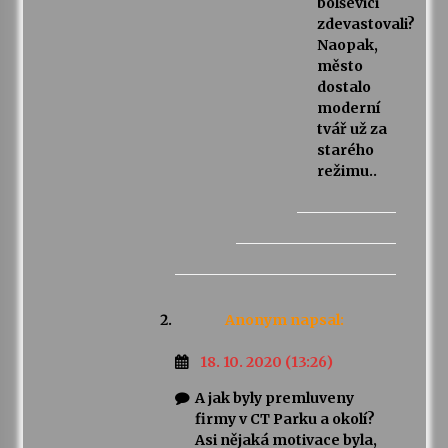
bolševici
zdevastovali?
Naopak,
město
dostalo
moderní
tvář už za
starého
režimu..
Anonym
napsal:
18. 10. 2020 (13:26)
A jak byly premluveny
firmy v CT Parku a okolí?
Asi nějaká motivace byla,