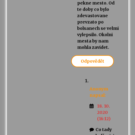
pekne mesto. Od
te doby co bylo
zdevastovane
prevzato po
bolsanech se velmi
vylepsilo. Okolni
mesta by nam
mohla zavidet.
Odpovědět
Anonym
napsal:
18. 10.
2020
(16:12)
Co tady