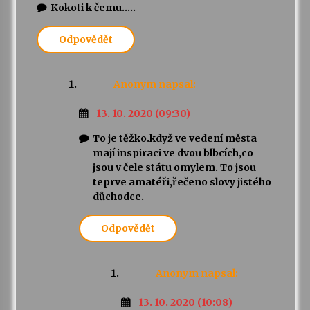
Kokoti k čemu…..
Odpovědět
Anonym
napsal:
13. 10. 2020 (09:30)
To je těžko.když ve vedení města
mají inspiraci ve dvou blbcích,co
jsou v čele státu omylem. To jsou
teprve amatéři,řečeno slovy jistého
důchodce.
Odpovědět
Anonym
napsal:
13. 10. 2020 (10:08)