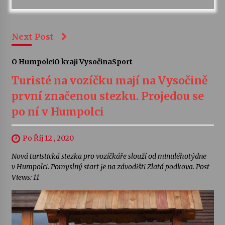
Next Post
O Humpolci
O kraji Vysočina
Sport
Turisté na vozíčku mají na Vysočině
první značenou stezku. Projedou se
po ní v Humpolci
Po Říj 12 , 2020
Nová turistická stezka pro vozíčkáře slouží od minuléhotýdne
v Humpolci. Pomyslný start je na závodišti Zlatá podkova. Post
Views: 11