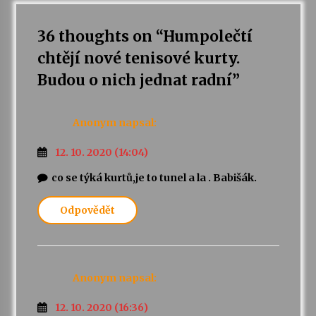
36 thoughts on “
Humpolečtí
Varhanní recitál Michala Novenka v Klášteře
Želiv
chtějí nové tenisové kurty.
3. 7. 2026
Budou o nich jednat radní
”
Petr Adamec – Malovaný svět
30. 6. 2026
Anonym
napsal:
12. 10. 2020 (14:04)
co se týká kurtů,je to tunel a la . Babišák.
Odpovědět
Anonym
napsal:
12. 10. 2020 (16:36)