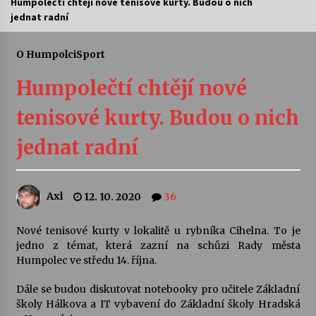
Humpolečtí chtějí nové tenisové kurty. Budou o nich
jednat radní
Letní koncerty ve Stromovce: Ars Camerata a
Sukuba Ensemble
4. 8. 2026
O Humpolci
Sport
Humpolečtí chtějí nové
Vernisáž výstavy Josefíny Duškové: Stávám se
kapkou
tenisové kurty. Budou o nich
30. 7. 2026
jednat radní
Veselí muzikanti
30. 7. 2026
Axl
12. 10. 2020
36
Pozvánka na integrační festival Quijotova
šedesátka: 28. 7.–1. 8. 2026
Nové tenisové kurty v lokalitě u rybníka Cihelna. To je
28. 7. 2026
jedno z témat, která zazní na schůzi Rady města
Humpolec ve středu 14. října.
Letní koncerty ve Stromovce: Kolchoz a
Dále se budou diskutovat notebooky pro učitele Základní
Jenakaši
školy Hálkova a IT vybavení do Základní školy Hradská
28. 7. 2026