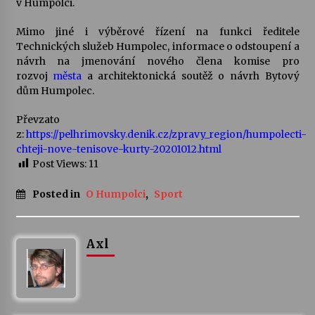
v Humpolci.
Votavžatský ploty
Mimo jiné i výběrové řízení na funkci ředitele
23. 7. 2026
Technických služeb Humpolec, informace o odstoupení a
návrh na jmenování nového člena komise pro
rozvoj
města
a architektonická soutěž o návrh Bytový
dům Humpolec.
Letní koncerty ve Stromovce: Rufus Miller
22. 7. 2026
Převzato
z:
https://pelhrimovsky.denik.cz/zpravy_region/humpolecti-
chteji-nove-tenisove-kurty-20201012.html
Vysočinka
Post Views:
11
17. 7. 2026
Posted in
O Humpolci
,
Sport
Ozvěny prázdnin
14. 7. 2026
Axl
Za kulturou kousek za Humpolec. V Želivě ožije
odkaz Josefa Čapka
13. 7. 2026