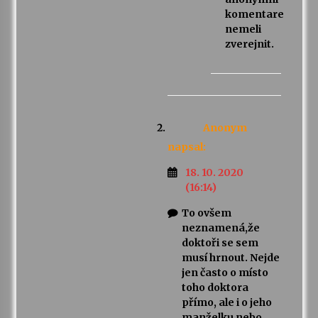
komentare
nemeli
zverejnit.
Anonym
napsal:
18. 10. 2020
(16:14)
To ovšem
neznamená,že
doktoři se sem
musí hrnout. Nejde
jen často o místo
toho doktora
přímo, ale i o jeho
manželku nebo