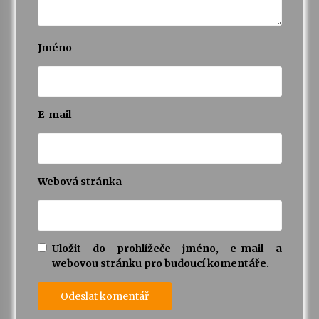
Jméno
E-mail
Webová stránka
Uložit do prohlížeče jméno, e-mail a
webovou stránku pro budoucí komentáře.