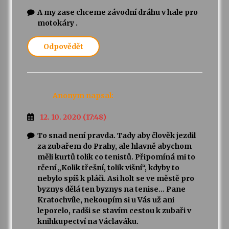
A my zase chceme závodní dráhu v hale pro
motokáry .
Odpovědět
Anonym
napsal:
12. 10. 2020 (17:48)
To snad není pravda. Tady aby člověk jezdil
za zubařem do Prahy, ale hlavně abychom
měli kurtů tolik co tenistů. Připomíná mi to
rčení „Kolik třešní, tolik višní“, kdyby to
nebylo spíš k pláči. Asi holt se ve městě pro
byznys dělá ten byznys na tenise… Pane
Kratochvíle, nekoupím si u Vás už ani
leporelo, radši se stavím cestou k zubaři v
knihkupectví na Václaváku.