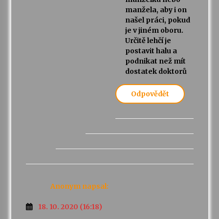
manžela, aby i on
našel práci, pokud
je v jiném oboru.
Určitě lehčí je
postavit halu a
podnikat než mít
dostatek doktorů
Odpovědět
Anonym
napsal:
18. 10. 2020 (16:18)