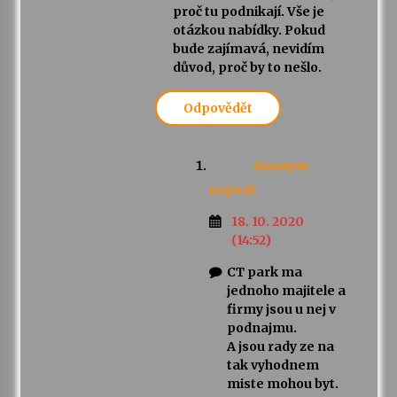
proč tu podnikají. Vše je
otázkou nabídky. Pokud
bude zajímavá, nevidím
důvod, proč by to nešlo.
Odpovědět
Anonym
napsal:
18. 10. 2020
(14:52)
CT park ma
jednoho majitele a
firmy jsou u nej v
podnajmu.
A jsou rady ze na
tak vyhodnem
miste mohou byt.