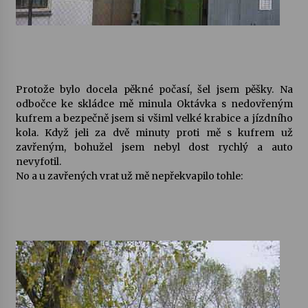
Varhanní recitál Michala Novenka v Klášteře
Želiv
3. 7. 2026
Protože bylo docela pěkné počasí, šel jsem pěšky. Na
Petr Adamec – Malovaný svět
odbočce ke skládce mě minula Oktávka s nedovřeným
30. 6. 2026
kufrem a bezpečně jsem si všiml velké krabice a jízdního
kola. Když jeli za dvě minuty proti mě s kufrem už
zavřeným, bohužel jsem nebyl dost rychlý a auto
nevyfotil.
No a u zavřených vrat už mě nepřekvapilo tohle: