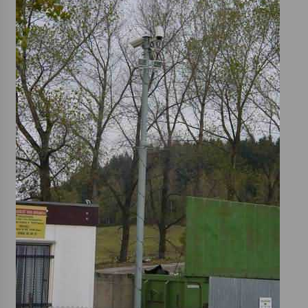
Votavžatský ploty
23. 7. 2026
Letní koncerty ve Stromovce: Rufus Miller
22. 7. 2026
Vysočinka
17. 7. 2026
Ozvěny prázdnin
14. 7. 2026
Za kulturou kousek za Humpolec. V Želivě ožije
odkaz Josefa Čapka
13. 7. 2026