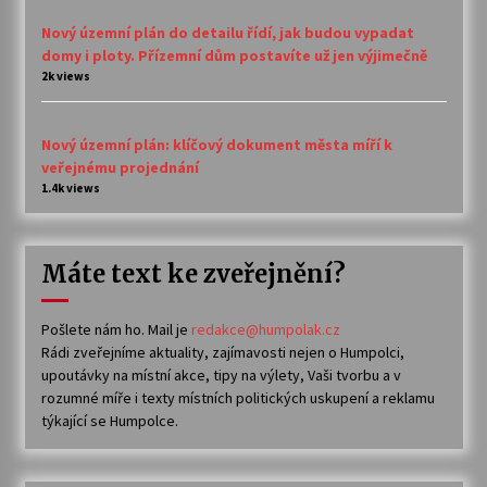
Nový územní plán do detailu řídí, jak budou vypadat
domy i ploty. Přízemní dům postavíte už jen výjimečně
2k views
Nový územní plán: klíčový dokument města míří k
veřejnému projednání
1.4k views
Máte text ke zveřejnění?
Pošlete nám ho. Mail je
redakce@humpolak.cz
Rádi zveřejníme aktuality, zajímavosti nejen o Humpolci,
upoutávky na místní akce, tipy na výlety, Vaši tvorbu a v
rozumné míře i texty místních politických uskupení a reklamu
týkající se Humpolce.