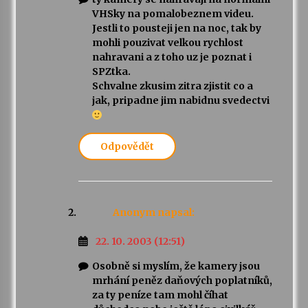
VHSky na pomalobeznem videu.
Jestli to pousteji jen na noc, tak by
mohli pouzivat velkou rychlost
nahravani a z toho uz je poznat i
SPZtka.
Schvalne zkusim zitra zjistit co a
jak, pripadne jim nabidnu svedectvi
Odpovědět
Anonym
napsal:
22. 10. 2003 (12:51)
Osobně si myslím, že kamery jsou
mrhání peněz daňových poplatníků,
za ty peníze tam mohl číhat