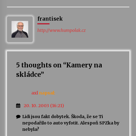
frantisek
http://www.humpolak.cz
5 thoughts on “
Kamery na
skládce
”
axl
napsal:
20. 10. 2003 (16:21)
Lidi jsou fakt dobytek. Škoda, že se Ti
nepodařilo to auto vyfotit. Alespoň SPZka by
nebyla?