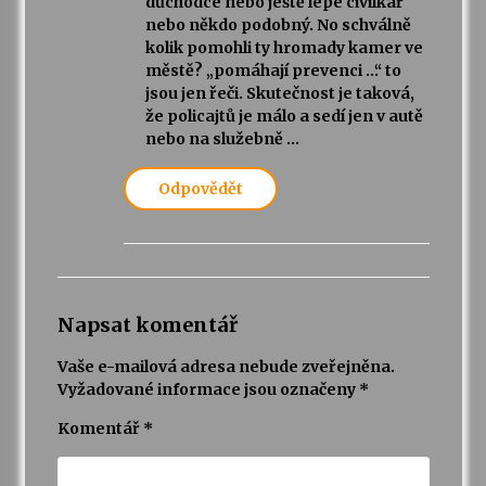
důchodce nebo ještě lépe civilkář
nebo někdo podobný. No schválně
kolik pomohli ty hromady kamer ve
městě? „pomáhají prevenci …“ to
jsou jen řeči. Skutečnost je taková,
že policajtů je málo a sedí jen v autě
nebo na služebně …
Odpovědět
Napsat komentář
Vaše e-mailová adresa nebude zveřejněna.
Vyžadované informace jsou označeny
*
Komentář
*