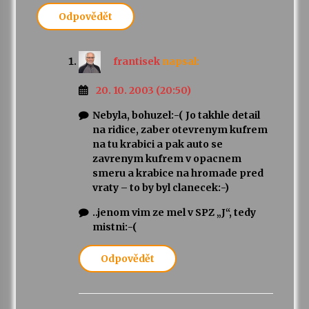
Odpovědět
frantisek
napsal:
20. 10. 2003 (20:50)
Nebyla, bohuzel:-( Jo takhle detail
na ridice, zaber otevrenym kufrem
na tu krabici a pak auto se
zavrenym kufrem v opacnem
smeru a krabice na hromade pred
vraty – to by byl clanecek:-)
..jenom vim ze mel v SPZ „J“, tedy
mistni:-(
Odpovědět