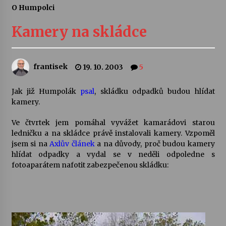
O Humpolci
Letní koncerty ve Stromovce: Ars Camerata a
Sukuba Ensemble
Kamery na skládce
4. 8. 2026
Vernisáž výstavy Josefíny Duškové: Stávám se
frantisek
19. 10. 2003
5
kapkou
30. 7. 2026
Jak již Humpolák
psal
, skládku odpadků budou hlídat
kamery.
Veselí muzikanti
30. 7. 2026
Ve čtvrtek jem pomáhal vyvážet kamarádovi starou
ledničku a na skládce právě instalovali kamery. Vzpoměl
jsem si na
Axlův článek
a na důvody, proč budou kamery
hlídat odpadky a vydal se v neděli odpoledne s
Pozvánka na integrační festival Quijotova
šedesátka: 28. 7.–1. 8. 2026
fotoaparátem nafotit zabezpečenou skládku:
28. 7. 2026
Letní koncerty ve Stromovce: Kolchoz a
Jenakaši
28. 7. 2026