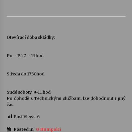
Otevírací doba skládky:
Po – Pá 7 – 15hod
Středa do 17.30hod
Sudé soboty 9-11 hod
Po dohodě s Technickými službami lze dohodnout i jiný
čas.
Post Views:
6
Posted in
O Humpolci