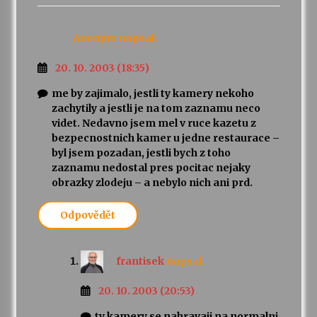
Anonym
napsal:
20. 10. 2003 (18:35)
me by zajimalo, jestli ty kamery nekoho
zachytily a jestli je na tom zaznamu neco
videt. Nedavno jsem mel v ruce kazetu z
bezpecnostnich kamer u jedne restaurace –
byl jsem pozadan, jestli bych z toho
zaznamu nedostal pres pocitac nejaky
obrazky zlodeju – a nebylo nich ani prd.
Odpovědět
frantisek
napsal:
20. 10. 2003 (20:53)
ty kamery se nahravaji na normalni