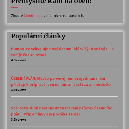
Přemýšlíte kam na oběd?
Zkuste
Meníčka.cz
v místních restauracích.
Populární články
Humpolec schvaluje nový územní plán. Týká se i vás – a
teď je čas se ozvat
4.5k views
ÚZEMNÍ PLÁN: Město po veřejném projednání mění
přístup k přípravě. Jen na místní části zatím nedošlo
3.3k views
Starosta slíbil navrhnout zastavení příprav územního
plánu. Připomínky ale podávejte dál
3.2k views