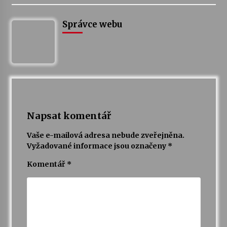
Správce webu
Varhanní recitál Michala Novenka v Klášteře
Želiv
3. 7. 2026
Petr Adamec – Malovaný svět
30. 6. 2026
Napsat komentář
Vaše e-mailová adresa nebude zveřejněna.
Vyžadované informace jsou označeny
*
Komentář
*