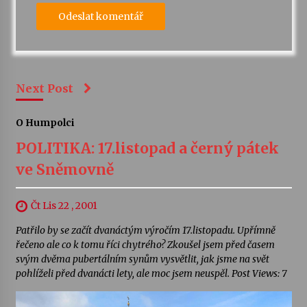
Next Post
O Humpolci
POLITIKA: 17.listopad a černý pátek
ve Sněmovně
Čt Lis 22 , 2001
Patřilo by se začít dvanáctým výročím 17.listopadu. Upřímně
řečeno ale co k tomu říci chytrého? Zkoušel jsem před časem
svým dvěma pubertálním synům vysvětlit, jak jsme na svět
pohlíželi před dvanácti lety, ale moc jsem neuspěl. Post Views: 7