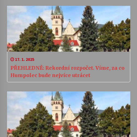
17. 1. 2025
PŘEHLEDNĚ: Rekordní rozpočet. Víme, za co
Humpolec bude nejvíce utrácet