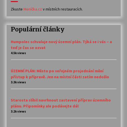
Zkuste
Meníčka.cz
v místních restauracích.
Populární články
Humpolec schvaluje nový územní plán. Týká se i vás – a
teď je čas se ozvat
4.5k views
ÚZEMNÍ PLÁN: Město po veřejném projednání mění
přístup k přípravě. Jen na místní části zatím nedošlo
3.3k views
Starosta slíbil navrhnout zastavení příprav územního
plánu. Připomínky ale podávejte dál
3.2k views