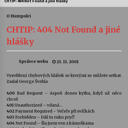
CHTIP: 404 Not Found a jiné hlášky
Letní koncerty ve Stromovce: Ars Camerata a
Sukuba Ensemble
O Humpolci
4. 8. 2026
CHTIP: 404 Not Found a jiné
Vernisáž výstavy Josefíny Duškové: Stávám se
hlášky
kapkou
30. 7. 2026
Správce webu
21. 11. 2001
Veselí muzikanti
30. 7. 2026
Vysvětlení chybových hlášek se kterými se můžete setkat.
Zaslal George Švehla
Pozvánka na integrační festival Quijotova
šedesátka: 28. 7.–1. 8. 2026
400
Bad Request – Aspoň dones kytku, když už něco
28. 7. 2026
chceš
401
Unauthorized – vdaná…
402
Payment Required – Večeře při svíčkách
Letní koncerty ve Stromovce: Kolchoz a
403
Forbidden – Dáš tu ruku pryč!
Jenakaši
404
Not Found – Šla jsem ven s kámoškama
28. 7. 2026