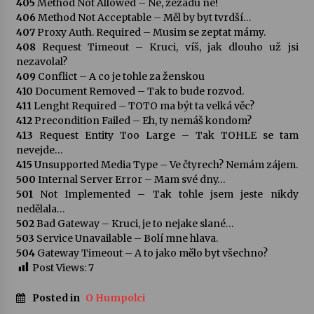
405
Method Not Allowed – Ne, zezadu ne!
406
Method Not Acceptable – Měl by byt tvrdší…
Votavžatský ploty
407
Proxy Auth. Required – Musim se zeptat mámy.
23. 7. 2026
408
Request Timeout – Kruci, víš, jak dlouho už jsi
nezavolal?
409
Conflict – A co je tohle za ženskou
410
Document Removed – Tak to bude rozvod.
Letní koncerty ve Stromovce: Rufus Miller
411
Lenght Required – TOTO ma být ta velká věc?
22. 7. 2026
412
Precondition Failed – Eh, ty nemáš kondom?
413
Request Entity Too Large – Tak TOHLE se tam
nevejde…
Vysočinka
415
Unsupported Media Type – Ve čtyrech? Nemám zájem.
17. 7. 2026
500
Internal Server Error – Mam své dny…
501
Not Implemented – Tak tohle jsem jeste nikdy
nedělala…
Ozvěny prázdnin
502
Bad Gateway – Kruci, je to nejake slané…
14. 7. 2026
503
Service Unavailable – Bolí mne hlava.
504
Gateway Timeout – A to jako mělo byt všechno?
Post Views:
7
Za kulturou kousek za Humpolec. V Želivě ožije
odkaz Josefa Čapka
Posted in
O Humpolci
13. 7. 2026