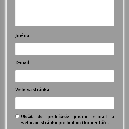
Jméno
E-mail
Webová stránka
Uložit do prohlížeče jméno, e-mail a
webovou stránku pro budoucí komentáře.