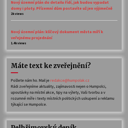
Nový územní plán do detailu řídí, jak budou vypadat
domy i ploty. Přízemní dům postavíte už jen výjimečně
2k views
Nový územní plán: klíčový dokument města míří k
veřejnému projednání
1.4k views
Máte text ke zveřejnění?
Pošlete nám ho. Mail je
redakce@humpolak.cz
Rádi zveřejníme aktuality, zajímavosti nejen o Humpolci,
upoutávky na místní akce, tipy na výlety, Vaši tvorbu a v
rozumné míře i texty místních politických uskupení a reklamu
týkající se Humpolce.
Pelhřimovský deník