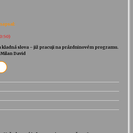
napsal:
20:50)
 kladná slova – již pracuji na prázdninovém programu.
Milan David