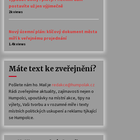
postavíte už jen výjimečně
2k views
Nový územní plán: klíčový dokument města
míří k veřejnému projednání
1.4k views
Máte text ke zveřejnění?
Pošlete nám ho. Mail je
redakce@humpolak.cz
Rádi zveřejníme aktuality, zajímavosti nejen o
Humpolci, upoutávky na místní akce, tipy na
výlety, Vaši tvorbu a v rozumné míře i texty
místních politických uskupení a reklamu týkající
se Humpolce.