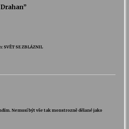
 Drahan
”
n: SVĚT SE ZBLÁZNIL
andím. Nemusí být vše tak monstrozně dělané jako