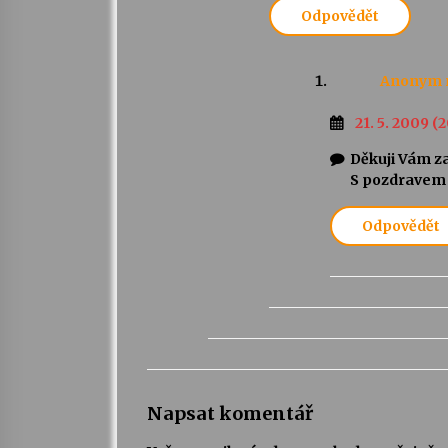
Odpovědět
Anonym
21. 5. 2009 (
Děkuji Vám za
S pozdravem 
Odpovědět
Napsat komentář