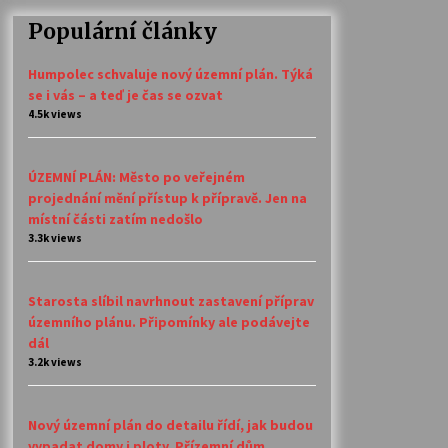
Populární články
Humpolec schvaluje nový územní plán. Týká
se i vás – a teď je čas se ozvat
4.5k views
ÚZEMNÍ PLÁN: Město po veřejném
projednání mění přístup k přípravě. Jen na
místní části zatím nedošlo
3.3k views
Starosta slíbil navrhnout zastavení příprav
územního plánu. Připomínky ale podávejte
dál
3.2k views
Nový územní plán do detailu řídí, jak budou
vypadat domy i ploty. Přízemní dům