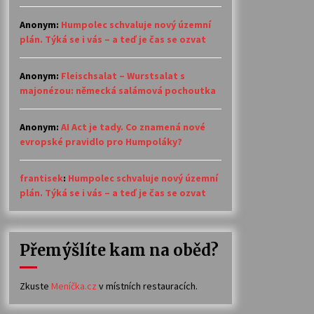
Anonym
:
Humpolec schvaluje nový územní
plán. Týká se i vás – a teď je čas se ozvat
Anonym
:
Fleischsalat – Wurstsalat s
majonézou: německá salámová pochoutka
Anonym
:
AI Act je tady. Co znamená nové
evropské pravidlo pro Humpoláky?
frantisek
:
Humpolec schvaluje nový územní
plán. Týká se i vás – a teď je čas se ozvat
Přemýšlíte kam na oběd?
Zkuste
Meníčka.cz
v místních restauracích.