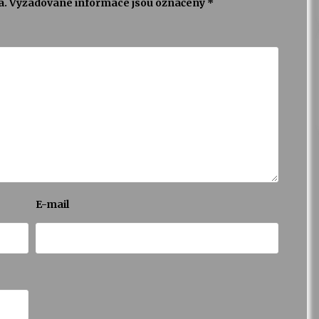
a.
Vyžadované informace jsou označeny
*
E-mail