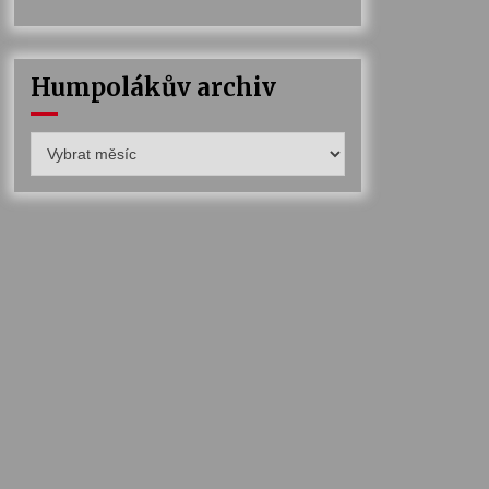
Humpolákův archiv
Humpolákův
archiv