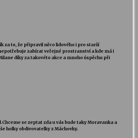
 za to, že připravil něco lidového i pro starší
nepotřebuje zabírat veřejné prostranství a kde má i
 Milane díky za takovéto akce a mnoho úspěchu při
id.Chceme se zeptat zda u vás bude taky Moravanka a
aše holky obdivovatelky z Máchovky.