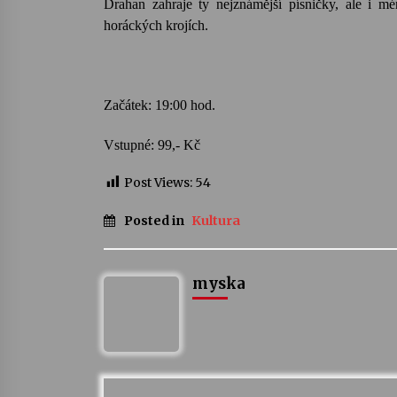
Drahan zahraje ty nejznámější písničky, ale i m
horáckých krojích.
Začátek: 19:00 hod.
Vstupné: 99,- Kč
Post Views:
54
Posted in
Kultura
myska