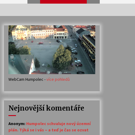
Veselí muzikanti
30. 7. 2026
Votavžatský ploty
23. 7. 2026
WebCam Humpolec -
více pohledů
Ozvěny prázdnin
14. 7. 2026
Nejnovější komentáře
Petr Adamec – Malovaný svět
30. 6. 2026
Anonym
:
Humpolec schvaluje nový územní
plán. Týká se i vás – a teď je čas se ozvat