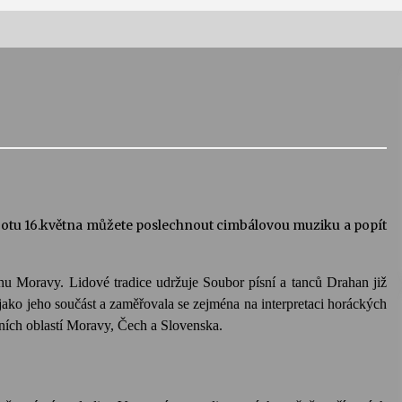
Vernisáž výstavy Josefíny Duškové:
Stávám se kapkou
30. 7. 2026
Letní koncerty ve Stromovce:
Kolchoz a Jenakaši
28. 7. 2026
sobotu 16.května můžete poslechnout cimbálovou muziku a popít
s
Vysočinka
17. 7. 2026
u Moravy. Lidové tradice udržuje Soubor písní a tanců Drahan již
jako jeho součást a zaměřovala se zejména na interpretaci horáckých
rních oblastí Moravy, Čech a Slovenska.
V
Varhanní recitál Michala Novenka v
Klášteře Želiv
3. 7. 2026