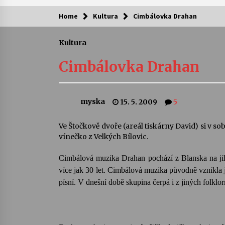
Home
Kultura
Cimbálovka Drahan
Kam za kulturou?
Kultura
Letní koncerty ve Stromovce: Ars
Camerata a Sukuba Ensemble
Cimbálovka Drahan
4. 8. 2026
Pozvánka na integrační festival
myska
15. 5. 2009
5
Quijotova šedesátka: 28. 7.–1. 8.
2026
28. 7. 2026
Ve Štočkově dvoře (areál tiskárny David) si v 
vínečko z Velkých Bílovic.
Letní koncerty ve Stromovce: Rufu
Miller
Cimbálová muzika Drahan pochází z Blanska na jih
22. 7. 2026
více jak 30 let. Cimbálová muzika původně vznikla 
písní. V dnešní době skupina čerpá i z jiných folklo
Za kulturou kousek za Humpolec. 
Želivě ožije odkaz Josefa Čapka
13. 7. 2026