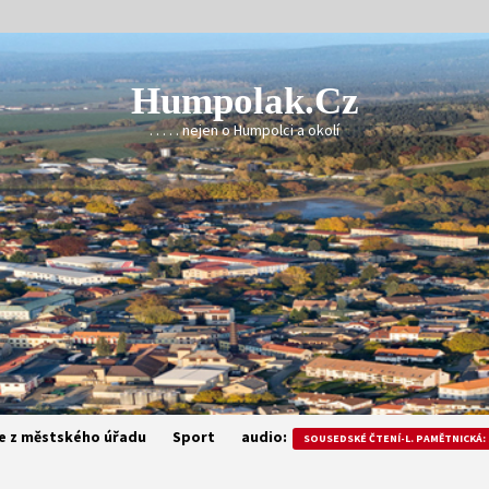
Humpolak.cz
. . . . . nejen o Humpolci a okolí
e z městského úřadu
Sport
audio:
SOUSEDSKÉ ČTENÍ-L. PAMĚTNICKÁ: 