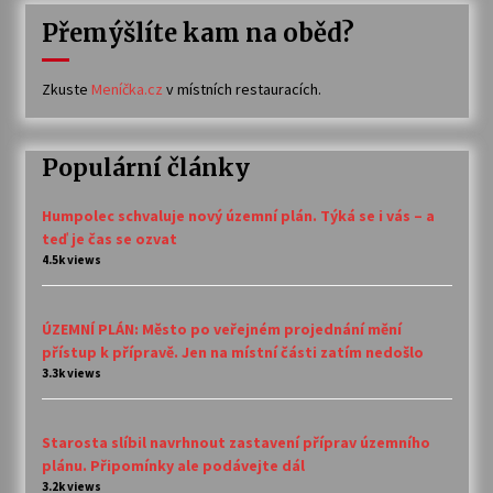
Přemýšlíte kam na oběd?
Zkuste
Meníčka.cz
v místních restauracích.
Populární články
Humpolec schvaluje nový územní plán. Týká se i vás – a
teď je čas se ozvat
4.5k views
ÚZEMNÍ PLÁN: Město po veřejném projednání mění
přístup k přípravě. Jen na místní části zatím nedošlo
3.3k views
Starosta slíbil navrhnout zastavení příprav územního
plánu. Připomínky ale podávejte dál
3.2k views