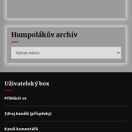
Humpolákův archiv
Humpolákův
archiv
Uživatelský box
Přihlásit se
Zdroj kanálů (příspěvky)
Kanál komentářů