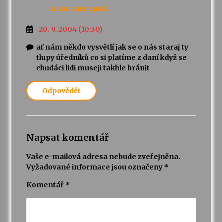
Anonym
napsal:
20. 9. 2004 (10:30)
ať nám někdo vysvětlí jak se o nás staraj ty
tlupy úředníků co si platíme z daní když se
chudáci lidi museji takhle bránit
Odpovědět
Napsat komentář
Vaše e-mailová adresa nebude zveřejněna.
Vyžadované informace jsou označeny
*
Komentář
*