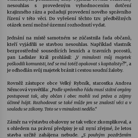
nesouhlas s provedeným vyhodnocením dotčení
krajinného rázu a požadují provedení nového správního
Varhanní recitál Michala Novenka v Klášteře
řízení v této věci. Do vyřešení těchto tzv. předběžných
Želiv
otázek není možné územní rozhodnutí vydat.
3. 7. 2026
Jednání na místě samotném se zúčastnila řada občanů,
Petr Adamec – Malovaný svět
kteří vyjádřili se stavbou nesouhlas. Například vlastník
30. 6. 2026
bezprostředně sousedících lesních a travních porostů,
pan Ladislav Král prohlásil:
„V minulosti můj majetek
poškodili komunisti, teď se má totéž opakovat s kapitalisty?!“
, a
je odhodlán svůj majetek bránit i cestou soudní žaloby.
Rovněž zástupce obce Velký Rybník, starostka Andrea
Němcová vysvětlila:
„Podle správního řádu musí státní orgány
postupovat tak, aby občan i obec mohli svá práva a zájmy
účinně hájit. Rozhodovat se také může jen se znalostí věci a v
souladu se zákony. Toto se v minulosti nedělo.“
Záměr na výstavbu obalovny se tak velice zkomplikoval, a
s ohledem na právní předpisy je už nyní zřejmé, že letos
stavba určitě zahájena nebude.
„S pouhým pozdržením