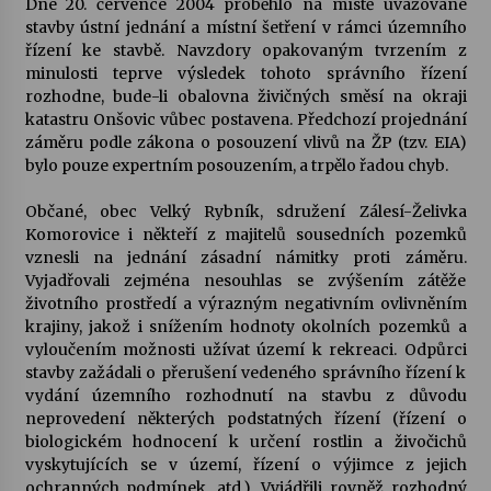
Dne 20. července 2004 proběhlo na místě uvažované
stavby ústní jednání a místní šetření v rámci územního
Votavžatský ploty
řízení ke stavbě. Navzdory opakovaným tvrzením z
23. 7. 2026
minulosti teprve výsledek tohoto správního řízení
rozhodne, bude-li obalovna živičných směsí na okraji
katastru Onšovic vůbec postavena. Předchozí projednání
záměru podle zákona o posouzení vlivů na ŽP (tzv. EIA)
Letní koncerty ve Stromovce: Rufus Miller
bylo pouze expertním posouzením, a trpělo řadou chyb.
22. 7. 2026
Občané, obec Velký Rybník, sdružení Zálesí-Želivka
Komorovice i někteří z majitelů sousedních pozemků
Vysočinka
vznesli na jednání zásadní námitky proti záměru.
17. 7. 2026
Vyjadřovali zejména nesouhlas se zvýšením zátěže
životního prostředí a výrazným negativním ovlivněním
krajiny, jakož i snížením hodnoty okolních pozemků a
Ozvěny prázdnin
vyloučením možnosti užívat území k rekreaci. Odpůrci
14. 7. 2026
stavby zažádali o přerušení vedeného správního řízení k
vydání územního rozhodnutí na stavbu z důvodu
neprovedení některých podstatných řízení (řízení o
biologickém hodnocení k určení rostlin a živočichů
Za kulturou kousek za Humpolec. V Želivě ožije
odkaz Josefa Čapka
vyskytujících se v území, řízení o výjimce z jejich
13. 7. 2026
ochranných podmínek, atd.). Vyjádřili rovněž rozhodný