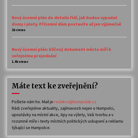
Nový územní plán do detailu řídí, jak budou vypadat
domy i ploty. Přízemní dům postavíte už jen výjimečně
2k views
Nový územní plán: klíčový dokument města míří k
veřejnému projednání
1.4k views
Máte text ke zveřejnění?
Pošlete nám ho. Mail je
redakce@humpolak.cz
Rádi zveřejníme aktuality, zajímavosti nejen o Humpolci,
upoutávky na místní akce, tipy na výlety, Vaši tvorbu a v
rozumné míře i texty místních politických uskupení a reklamu
týkající se Humpolce.