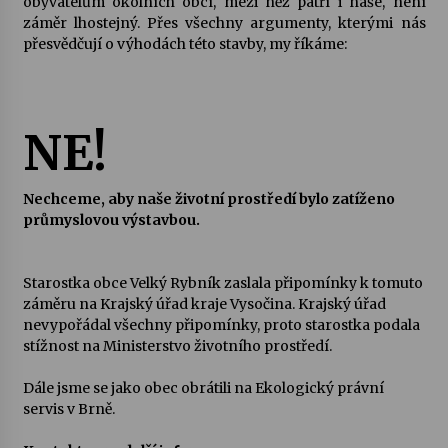
obyvatelům okolních obcí, mezi něž patří i naše, není
záměr lhostejný. Přes všechny argumenty, kterými nás
přesvědčují o výhodách této stavby, my říkáme:
NE!
Nechceme, aby naše životní prostředí bylo zatíženo
průmyslovou výstavbou.
Starostka obce Velký Rybník zaslala připomínky k tomuto
záměru na Krajský úřad kraje Vysočina. Krajský úřad
nevypořádal všechny připomínky, proto starostka podala
stížnost na Ministerstvo životního prostředí.
Dále jsme se jako obec obrátili na Ekologický právní
servis v Brně.