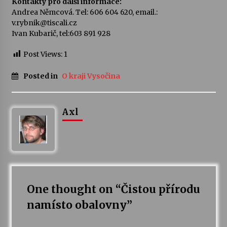
Kontakty pro další informace:
Andrea Němcová. Tel: 606 604 620, email.:
v.rybnik@tiscali.cz
Ivan Kubarič, tel:603 891 928
Post Views:
1
Posted in
O kraji Vysočina
Axl
One thought on “
Čistou přírodu
namísto obalovny
”