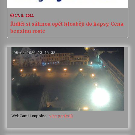
17. 5. 2011
Řidiči si sáhnou opět hlouběji do kapsy. Cena
benzinu roste
WebCam Humpolec -
více pohledů