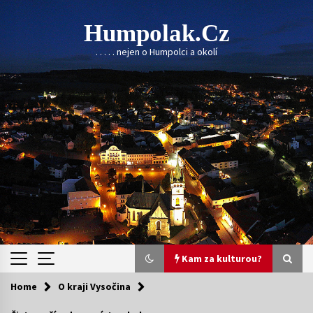
Skip
to
Humpolak.cz
content
. . . . . nejen o Humpolci a okolí
Kam za kulturou?
Home
O kraji Vysočina
Kam za kulturou?