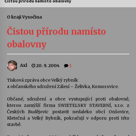
Čistou přírodu namísto obalovny
Letní koncerty ve Stromovce: Ars Camerata a
Sukuba Ensemble
O kraji Vysočina
4. 8. 2026
Čistou přírodu namísto
Vernisáž výstavy Josefíny Duškové: Stávám se
obalovny
kapkou
30. 7. 2026
Axl
20. 9. 2004
1
Veselí muzikanti
30. 7. 2026
Tisková zpráva obce Velký rybník
a občanského sdružení Zálesí – Želivka, Komorovice.
Pozvánka na integrační festival Quijotova
šedesátka: 28. 7.–1. 8. 2026
Občané, sdružení a obce vystupující proti obalovně,
28. 7. 2026
kterou zamýšlí firma SWIETELSKY STAVEBNÍ, s.r.o. z
Českých Budějovic postavit nedaleko obcí Onšovice,
Kletečná a Velký Rybník, pokračují v odporu proti této
Letní koncerty ve Stromovce: Kolchoz a
stavbě.
Jenakaši
28. 7. 2026