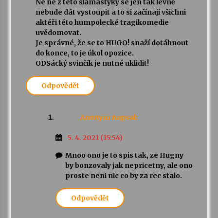
Ne ne z této šlamastyky se jen tak levně
nebude dát vystoupit a to si začínají všichni
aktéři této humpolecké tragikomedie
uvědomovat.
Je správné, že se to HUGO! snaží dotáhnout
do konce, to je úkol opozice.
ODSácký svinčík je nutné uklidit!
Odpovědět
Anonym
napsal:
5. 4. 2021 (15:54)
Mnoo ono je to spis tak, ze Hugny
by bonzovaly jak nepricetny, ale ono
proste neni nic co by za rec stalo.
Odpovědět