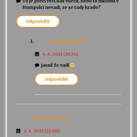
To je preci veci nas vsech, nebo to nikomu v
Humpolci nevadi, ze se tady krade?
Odpovědět
Anonym
napsal:
4. 4. 2021 (10:34)
jasně že vadí
Odpovědět
Anonym
napsal:
2. 4. 2021 (21:08)