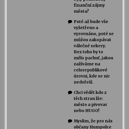
finanční zájmy
města?
Poté až bude vše
vyšetřeno a
vyrovnáno, poté se
můžou zakopávat
válečné sekery.
Bez toho by to
mělo pachuť, jakou
zažíváme na
celorepublikové
úrovni, kde se nic
nedořeší.
Chci vědět kdo z
těch stran lže:
město a pivovar
nebo HUGO!
Myslim, že pro nás
občany Humpolce