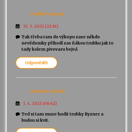
Trubky?
napsal:
31. 3. 2021 (22:16)
Tak třeba tam do výkopu zase někdo
nevědomky přihodí zas ňákou trubku jak to
tady kolem pivovaru bejvá
Odpovědět
Anonym
napsal:
1. 4. 2021 (06:42)
Ted si tam muze hodit trubky Ryzner a
budou si kvit.