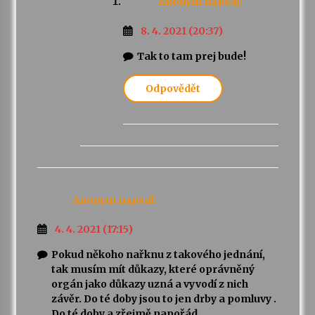
Anonym
napsal:
8. 4. 2021 (20:37)
Tak to tam prej bude!
Odpovědět
Anonym
napsal:
4. 4. 2021 (17:15)
Pokud někoho nařknu z takového jednání,
tak musím mít důkazy, které oprávněný
orgán jako důkazy uzná a vyvodí z nich
závěr. Do té doby jsou to jen drby a pomluvy .
Do té doby a zřejmě napořád.