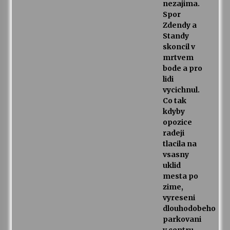
nezajima.
Spor
Zdendy a
Standy
skoncil v
mrtvem
bode a pro
lidi
vycichnul.
Co tak
kdyby
opozice
radeji
tlacila na
vsasny
uklid
mesta po
zime,
vyreseni
dlouhodobeho
parkovani