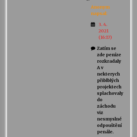
Anonym
napsal:
3. 4.
2021
(16:17)
Zatím se
zde peníze
rozkradaly
A v
nekterych
přiblblých
projektech
splachovaly
do
záchodu
viz
nesmyslné
odpouštění
penále.