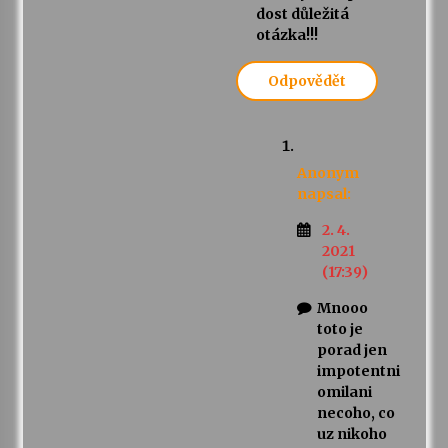
dost důležitá
otázka!!!
Odpovědět
Anonym
napsal:
2. 4.
2021
(17:39)
Mnooo
toto je
porad jen
impotentni
omilani
necoho, co
uz nikoho