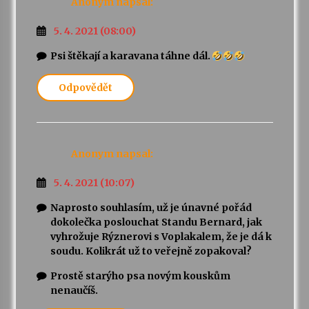
Anonym
napsal:
5. 4. 2021 (08:00)
Psi štěkají a karavana táhne dál.
Odpovědět
Anonym
napsal:
5. 4. 2021 (10:07)
Naprosto souhlasím, už je únavné pořád
dokolečka poslouchat Standu Bernard, jak
vyhrožuje Rýznerovi s Voplakalem, že je dá k
soudu. Kolikrát už to veřejně zopakoval?
Prostě starýho psa novým kouskům
nenaučíš.