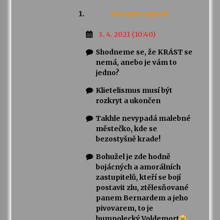
Anonym
napsal:
3. 4. 2021 (10:40)
Shodneme se, že KRÁST se
nemá, anebo je vám to
jedno?
Klietelismus musí být
rozkryt a ukončen
Takhle nevypadá malebné
městečko, kde se
bezostyšně krade!
Bohužel je zde hodně
bojácných a amorálních
zastupitelů, kteří se bojí
postavit zlu, ztělesňované
panem Bernardem a jeho
pivovarem, to je
humpolecký Voldemort