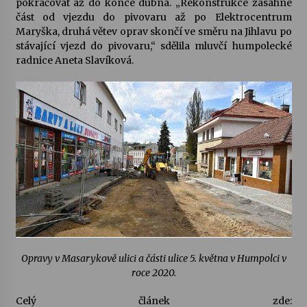
pokračovat až do konce dubna. „Rekonstrukce zasáhne
část od vjezdu do pivovaru až po Elektrocentrum
Votavžatský ploty
Maryška, druhá větev oprav skončí ve směru na Jihlavu po
23. 7. 2026
stávající vjezd do pivovaru,“ sdělila mluvčí humpolecké
radnice Aneta Slavíková.
Letní koncerty ve Stromovce: Rufus Miller
22. 7. 2026
Vysočinka
17. 7. 2026
Ozvěny prázdnin
14. 7. 2026
Opravy v Masarykově ulici a části ulice 5. května v Humpolci v
roce 2020.
Za kulturou kousek za Humpolec. V Želivě ožije
odkaz Josefa Čapka
Celý článek zde:
13. 7. 2026