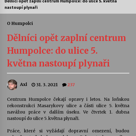
Dělníci opět zaplní centrum Humpolce: do ulice 5. května
nastoupí plynaři
Letní koncerty ve Stromovce: Ars Camerata a
Sukuba Ensemble
4. 8. 2026
O Humpolci
Dělníci opět zaplní centrum
Vernisáž výstavy Josefíny Duškové: Stávám se
kapkou
Humpolce: do ulice 5.
30. 7. 2026
května nastoupí plynaři
Veselí muzikanti
30. 7. 2026
Axl
31. 3. 2021
237
Pozvánka na integrační festival Quijotova
šedesátka: 28. 7.–1. 8. 2026
Centrum Humpolce čekají opravy i letos. Na loňskou
28. 7. 2026
rekonstrukci Masarykovy ulice a části ulice 5. května
navážou práce v dalším úseku. Ve čtvrtek 1. dubna
nastoupí do ulice 5. května plynaři.
Letní koncerty ve Stromovce: Kolchoz a
Jenakaši
Práce, které si vyžádají dopravní omezení, budou
28. 7. 2026