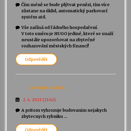
Čím méně se bude plýtvat penězi, tím více
zůstane na úklid, automatický parkovací
systém atd.
Vše začíná od řádného hospodaření.
V toto směru je HUGO jediné, které se snaží
neustále upozorňovat na zbytečné
rozhazování městských financí!
Odpovědět
Anonym
napsal:
2. 4. 2021 (21:42)
A pritom vyhrozuje budovanim nejakych
zbytecnych rybniku …
Odpovědět