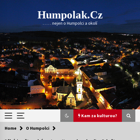
Skip
to
Humpolak.cz
content
. . . . . nejen o Humpolci a okolí
Kam za kulturou?
Home
O Humpolci
Kam za kulturou?