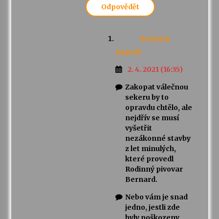
Odpovědět
Anonym
napsal:
2. 4. 2021 (16:35)
Zakopat válečnou
sekeru by to
opravdu chtělo, ale
nejdřív se musí
vyšetřit
nezákonné stavby
z let minulých,
které provedl
Rodinný pivovar
Bernard.
Nebo vám je snad
jedno, jestli zde
byly poškozeny