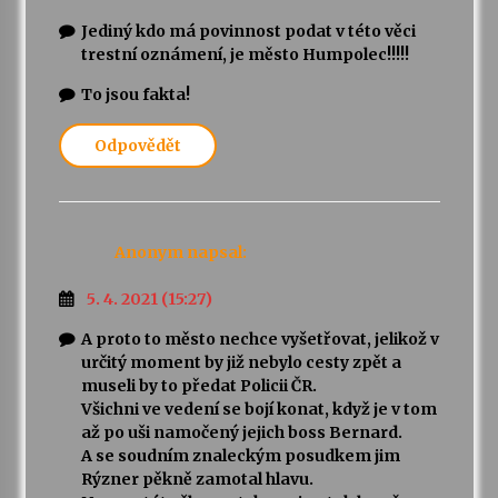
Jediný kdo má povinnost podat v této věci
trestní oznámení, je město Humpolec!!!!!
To jsou fakta!
Odpovědět
Anonym
napsal:
5. 4. 2021 (15:27)
A proto to město nechce vyšetřovat, jelikož v
určitý moment by již nebylo cesty zpět a
museli by to předat Policii ČR.
Všichni ve vedení se bojí konat, když je v tom
až po uši namočený jejich boss Bernard.
A se soudním znaleckým posudkem jim
Rýzner pěkně zamotal hlavu.