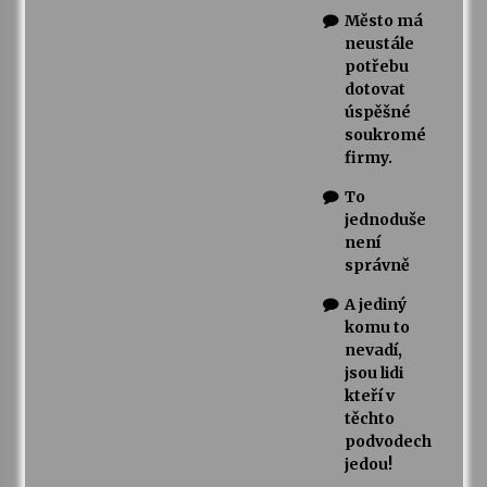
Město má
neustále
potřebu
dotovat
úspěšné
soukromé
firmy.
To
jednoduše
není
správně
A jediný
komu to
nevadí,
jsou lidi
kteří v
těchto
podvodech
jedou!