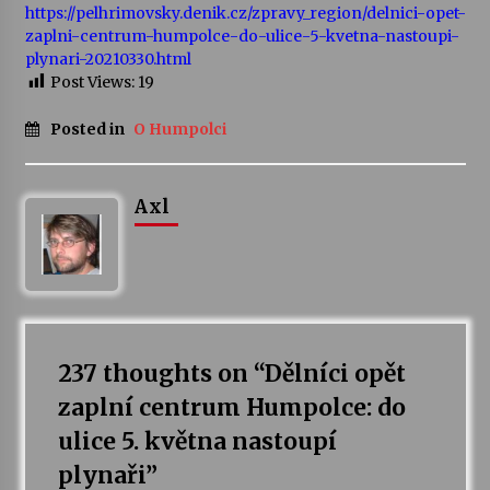
https://pelhrimovsky.denik.cz/zpravy_region/delnici-opet-
zaplni-centrum-humpolce-do-ulice-5-kvetna-nastoupi-
Varhanní recitál Michala Novenka v Klášteře
plynari-20210330.html
Želiv
Post Views:
19
3. 7. 2026
Posted in
O Humpolci
Petr Adamec – Malovaný svět
30. 6. 2026
Axl
237 thoughts on “
Dělníci opět
zaplní centrum Humpolce: do
ulice 5. května nastoupí
plynaři
”