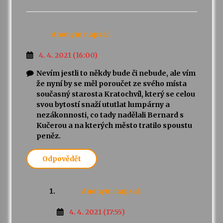
Anonym
napsal:
4. 4. 2021 (16:00)
Nevím jestli to někdy bude či nebude, ale vím
že nyní by se měl poroučet ze svého místa
současný starosta Kratochvíl, který se celou
svou bytostí snaží ututlat lumpárny a
nezákonnosti, co tady nadělali Bernard s
Kučerou a na kterých město tratilo spoustu
peněz.
Odpovědět
Anonym
napsal:
4. 4. 2021 (17:55)