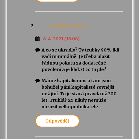
Anonym
napsal:
8. 4. 2021 (18:06)
A co se ukradlo? Ty trubky 90% lidí
vadí minimálně. Je třeba uložit
řádnou pokutu za dodatečné
povolení a je klid. O co tu jde?
Máme kapitalismus a tam jsou
bohužel páni kapitalisté rovnější
než jiní. To je stará pravda už 200
let. Truhlář XY nikdy nemůže
ohrozit velkopodnikatele.
Odpovědět