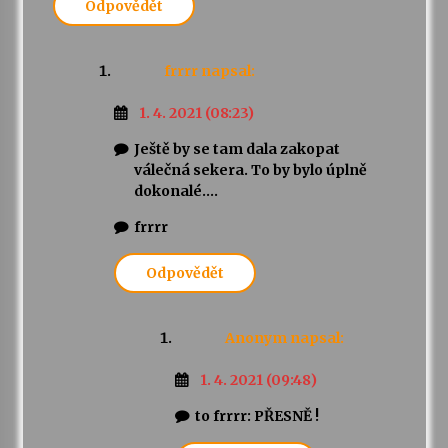
Odpovědět
frrrr
napsal:
1. 4. 2021 (08:23)
Ještě by se tam dala zakopat
válečná sekera. To by bylo úplně
dokonalé….
frrrr
Odpovědět
Anonym
napsal:
1. 4. 2021 (09:48)
to frrrr: PŘESNĚ !