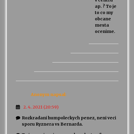
v centru
ap. ? To je
to co my
obcane
mesta
ocenime.
Anonym
napsal:
2. 4. 2021 (20:59)
Rozkradani humpoleckych penez, neni veci
sporu Ryznera vs Bernarda.