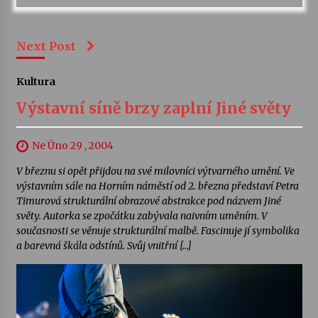
Next Post
Kultura
Výstavní síně brzy zaplní Jiné světy
Ne Úno 29 , 2004
V březnu si opět přijdou na své milovníci výtvarného umění. Ve
výstavním sále na Horním náměstí od 2. března představí Petra
Timurová strukturální obrazové abstrakce pod názvem Jiné
světy. Autorka se zpočátku zabývala naivním uměním. V
současnosti se věnuje strukturální malbě. Fascinuje jí symbolika
a barevná škála odstínů. Svůj vnitřní […]