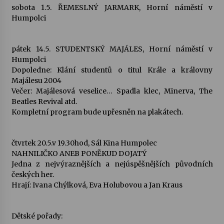
sobota 1.5. ŘEMESLNÝ JARMARK, Horní náměstí v
Humpolci
Varhanní recitál Michala Novenka v Klášteře
Želiv
3. 7. 2026
pátek 14.5. STUDENTSKÝ MAJÁLES, Horní náměstí v
Humpolci
Dopoledne: Klání studentů o titul Krále a královny
Petr Adamec – Malovaný svět
Majálesu 2004
30. 6. 2026
Večer: Majálesová veselice… Spadla klec, Minerva, The
Beatles Revival atd.
Kompletní program bude upřesněn na plakátech.
čtvrtek 20.5.v 19.30hod, Sál Kina Humpolec
NAHNILIČKO ANEB PONĚKUD DOJATÝ
Jedna z nejvýraznějších a nejúspěšnějších původních
českých her.
Hrají: Ivana Chýlková, Eva Holubovou a Jan Kraus
Dětské pořady: