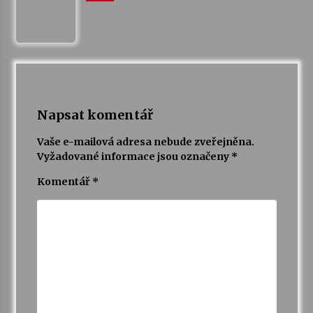
Napsat komentář
Vaše e-mailová adresa nebude zveřejněna.
Vyžadované informace jsou označeny
*
Komentář
*