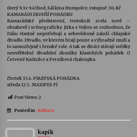
úterý 9.3.v 9.45hod, Sál kina Humpolce, vstupné: 30,-Kč
KAMARÁDI ZKOUŠÍ POHÁDKU
Kamarádské představení, tentokrát zcela nově –
obsahově i scénograficky. Jirka s Vojtou se rozhodnou, že
Dášu vlastně nepotřebují a sebevědomě založí chlapské
divadlo. Divadlo, ve kterém hrají pouze a výhradně muži a
to samozřejmě i ženské role. A tak se diváci stávají svědky
neuvěřitelné divadelní zkoušky klasických pohádek O
Červené Karkulce a Perníková chaloupka.
čtvrtek 15.4. PIRÁTSKÁ POHÁDKA
středa 12.5. MAXIPES FÍ
Post Views:
2
Posted in
Kultura
kapik