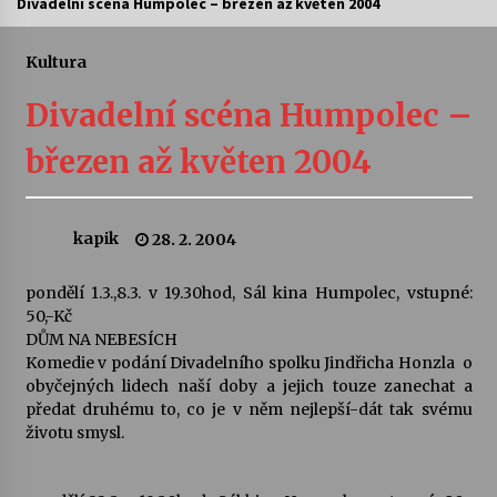
Divadelní scéna Humpolec – březen až květen 2004
Letní koncerty ve Stromovce: Ars Camerata a
Sukuba Ensemble
Kultura
4. 8. 2026
Divadelní scéna Humpolec –
Vernisáž výstavy Josefíny Duškové: Stávám se
březen až květen 2004
kapkou
30. 7. 2026
kapik
28. 2. 2004
Veselí muzikanti
30. 7. 2026
pondělí 1.3.,8.3. v 19.30hod, Sál kina Humpolec, vstupné:
50,-Kč
DŮM NA NEBESÍCH
Pozvánka na integrační festival Quijotova
šedesátka: 28. 7.–1. 8. 2026
Komedie v podání Divadelního spolku Jindřicha Honzla o
28. 7. 2026
obyčejných lidech naší doby a jejich touze zanechat a
předat druhému to, co je v něm nejlepší-dát tak svému
životu smysl.
Letní koncerty ve Stromovce: Kolchoz a
Jenakaši
28. 7. 2026