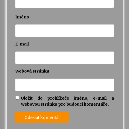
Jméno
E-mail
Webová stránka
Uložit do prohlížeče jméno, e-mail a
webovou stránku pro budoucí komentáře.