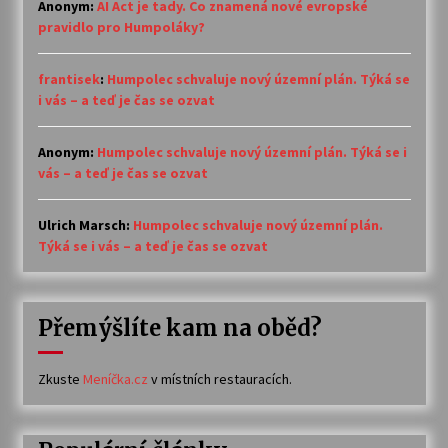
Anonym
:
AI Act je tady. Co znamená nové evropské
pravidlo pro Humpoláky?
frantisek
:
Humpolec schvaluje nový územní plán. Týká se
i vás – a teď je čas se ozvat
Anonym
:
Humpolec schvaluje nový územní plán. Týká se i
vás – a teď je čas se ozvat
Ulrich Marsch
:
Humpolec schvaluje nový územní plán.
Týká se i vás – a teď je čas se ozvat
Přemýšlíte kam na oběd?
Zkuste
Meníčka.cz
v místních restauracích.