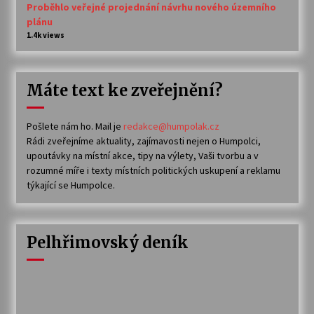
Proběhlo veřejné projednání návrhu nového územního
plánu
1.4k views
Máte text ke zveřejnění?
Pošlete nám ho. Mail je
redakce@humpolak.cz
Rádi zveřejníme aktuality, zajímavosti nejen o Humpolci,
upoutávky na místní akce, tipy na výlety, Vaši tvorbu a v
rozumné míře i texty místních politických uskupení a reklamu
týkající se Humpolce.
Pelhřimovský deník