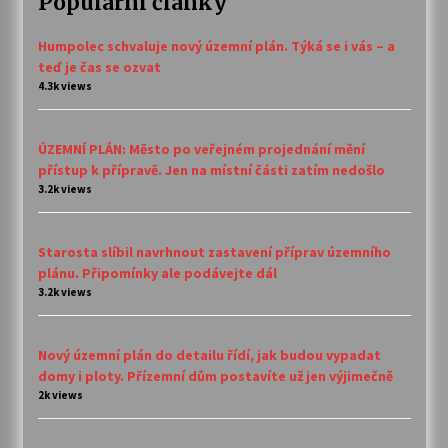
Populární články
Humpolec schvaluje nový územní plán. Týká se i vás – a
teď je čas se ozvat
4.3k views
ÚZEMNÍ PLÁN: Město po veřejném projednání mění
přístup k přípravě. Jen na místní části zatím nedošlo
3.2k views
Starosta slíbil navrhnout zastavení příprav územního
plánu. Připomínky ale podávejte dál
3.2k views
Nový územní plán do detailu řídí, jak budou vypadat
domy i ploty. Přízemní dům postavíte už jen výjimečně
2k views