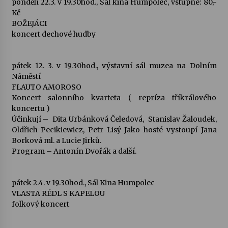
pondělí 22.3. v 19.30hod., Sál kina Humpolec, vstupné: 80,-
Kč
Votavžatský ploty
BOŽEJÁCI
23. 7. 2026
koncert dechové hudby
pátek 12. 3. v 19.30hod., výstavní sál muzea na Dolním
Letní koncerty ve Stromovce: Rufus Miller
Náměstí
22. 7. 2026
FLAUTO AMOROSO
Koncert salonního kvarteta ( repríza tříkrálového
koncertu )
Vysočinka
Účinkují – Dita Urbánková Čeledová, Stanislav Žaloudek,
17. 7. 2026
Oldřich Pecikiewicz, Petr Lisý Jako hosté vystoupí Jana
Borková ml. a Lucie Jirků.
Program – Antonín Dvořák a další.
Ozvěny prázdnin
14. 7. 2026
pátek 2.4. v 19.30hod., Sál Kina Humpolec
VLASTA RÉDL S KAPELOU
folkový koncert
Za kulturou kousek za Humpolec. V Želivě ožije
odkaz Josefa Čapka
13. 7. 2026