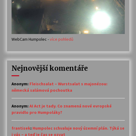
WebCam Humpolec -
více pohledů
Nejnovější komentáře
Anonym
:
Fleischsalat – Wurstsalat s majonézou:
německá salámová pochoutka
Anonym
:
AI Act je tady. Co znamená nové evropské
pravidlo pro Humpoláky?
frantisek
:
Humpolec schvaluje nový územní plán. Týká se
i vás – a teď je čas se ozvat