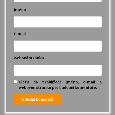
Jméno
E-mail
Webová stránka
Uložit do prohlížeče jméno, e-mail a
webovou stránku pro budoucí komentáře.