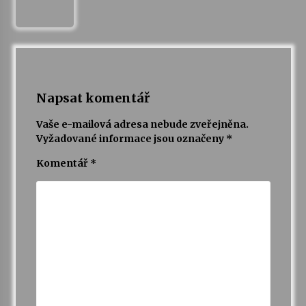
Varhanní recitál Michala Novenka v Klášteře
Želiv
3. 7. 2026
Napsat komentář
Petr Adamec – Malovaný svět
30. 6. 2026
Vaše e-mailová adresa nebude zveřejněna.
Vyžadované informace jsou označeny
*
Komentář
*