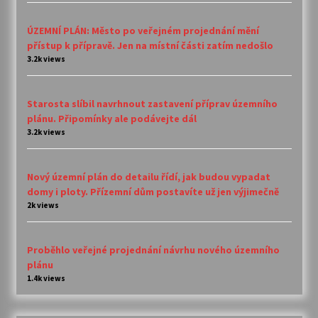
ÚZEMNÍ PLÁN: Město po veřejném projednání mění
přístup k přípravě. Jen na místní části zatím nedošlo
3.2k views
Starosta slíbil navrhnout zastavení příprav územního
plánu. Připomínky ale podávejte dál
3.2k views
Nový územní plán do detailu řídí, jak budou vypadat
domy i ploty. Přízemní dům postavíte už jen výjimečně
2k views
Proběhlo veřejné projednání návrhu nového územního
plánu
1.4k views