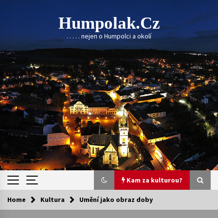
Skip
to
Humpolak.cz
content
. . . . . nejen o Humpolci a okolí
Kam za kulturou?
Home
Kultura
Umění jako obraz doby
Kam za kulturou?