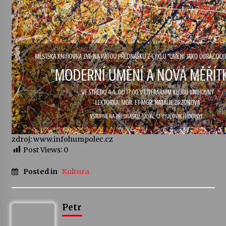
Votavžatský ploty
23. 7. 2026
Letní koncerty ve Stromovce: Rufus Miller
22. 7. 2026
Vysočinka
17. 7. 2026
zdroj: www.infohumpolec.cz
Post Views:
0
Ozvěny prázdnin
14. 7. 2026
Posted in
Kultura
Za kulturou kousek za Humpolec. V Želivě ožije
Petr
odkaz Josefa Čapka
13. 7. 2026