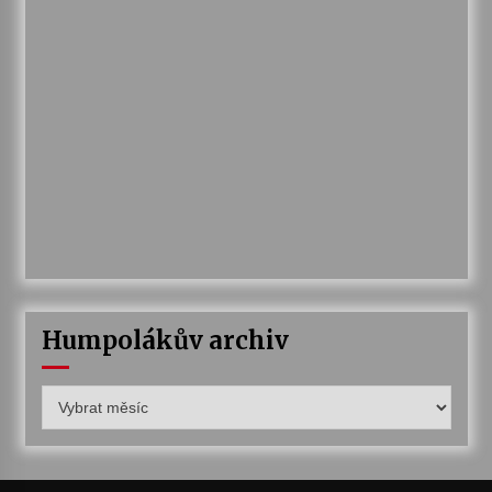
Humpolákův archiv
Humpolákův
archiv