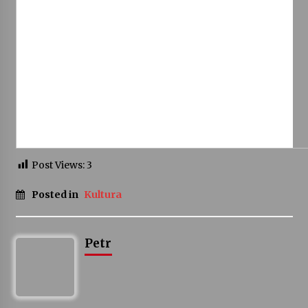
Varhanní recitál Michala Novenka v Klášteře
Želiv
3. 7. 2026
Petr Adamec – Malovaný svět
30. 6. 2026
Post Views:
3
Posted in
Kultura
Petr