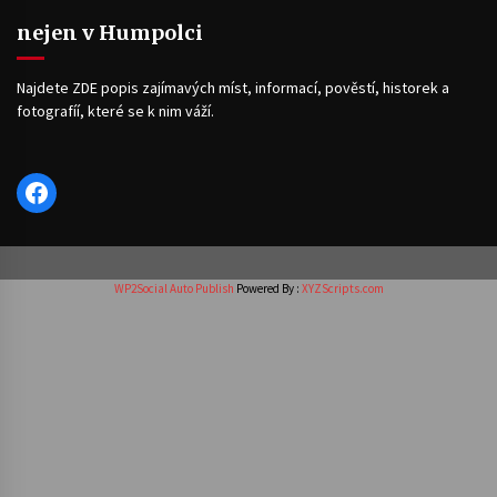
nejen v Humpolci
Najdete ZDE popis zajímavých míst, informací, pověstí, historek a
fotografíí, které se k nim váží.
Facebook
WP2Social Auto Publish
Powered By :
XYZScripts.com