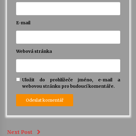
E-mail
Webová stránka
Uložit do prohlížeče jméno, e-mail a
webovou stránku pro budoucí komentáře.
Next Post