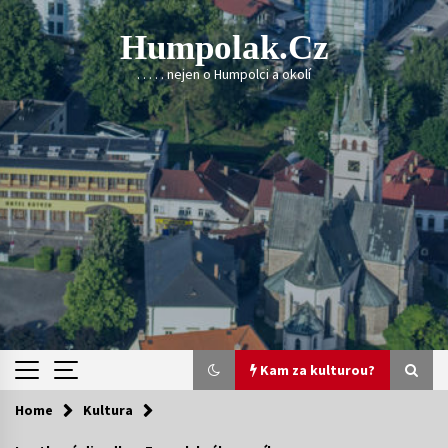
Skip
to
Humpolak.cz
content
. . . . . nejen o Humpolci a okolí
Kam za kulturou?
Home
Kultura
Kam za kulturou?