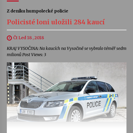
Z deníku humpolecké policie
Policisté loni uložili 284 kaucí
Čt Led 18 , 2018
KRAJ VYSOČINA: Na kaucích na Vysočině se vybralo téměř sedm
milionů Post Views: 3