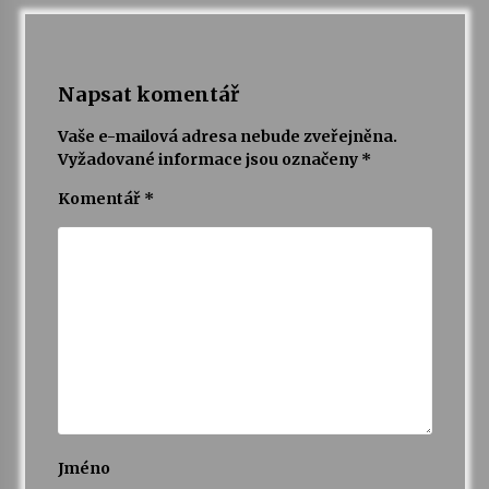
Napsat komentář
Vaše e-mailová adresa nebude zveřejněna.
Vyžadované informace jsou označeny
*
Komentář
*
Jméno