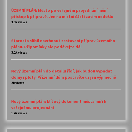
ÚZEMNÍ PLÁN: Město po veřejném projednání mění
přístup k přípravě. Jen na místní části zatím nedošlo
3.3k views
Starosta slíbil navrhnout zastavení příprav územního
plánu. Připomínky ale podávejte dál
3.2k views
Nový územní plán do detailu řídí, jak budou vypadat
domy i ploty. Přízemní dům postavíte už jen výjimečně
2k views
Nový územní plán: klíčový dokument města míří k
veřejnému projednání
1.4k views