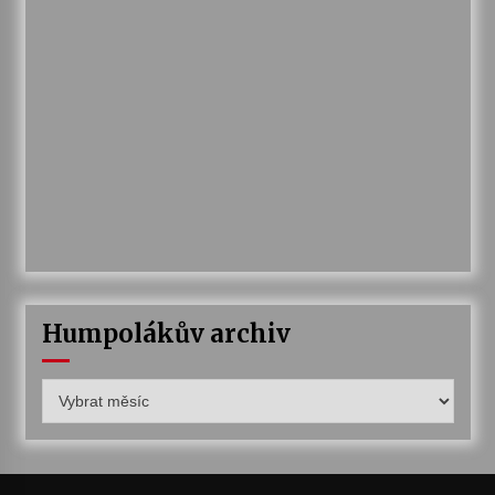
Humpolákův archiv
Humpolákův
archiv