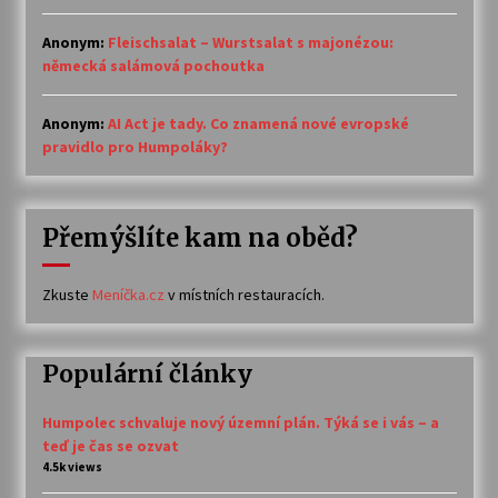
Anonym
:
Fleischsalat – Wurstsalat s majonézou:
německá salámová pochoutka
Anonym
:
AI Act je tady. Co znamená nové evropské
pravidlo pro Humpoláky?
Přemýšlíte kam na oběd?
Zkuste
Meníčka.cz
v místních restauracích.
Populární články
Humpolec schvaluje nový územní plán. Týká se i vás – a
teď je čas se ozvat
4.5k views