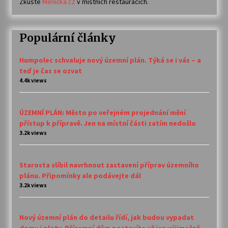
Zkuste
Meníčka.cz
v místních restauracích.
Populární články
Humpolec schvaluje nový územní plán. Týká se i vás – a
teď je čas se ozvat
4.4k views
ÚZEMNÍ PLÁN: Město po veřejném projednání mění
přístup k přípravě. Jen na místní části zatím nedošlo
3.2k views
Starosta slíbil navrhnout zastavení příprav územního
plánu. Připomínky ale podávejte dál
3.2k views
Nový územní plán do detailu řídí, jak budou vypadat
domy i ploty. Přízemní dům postavíte už jen výjimečně