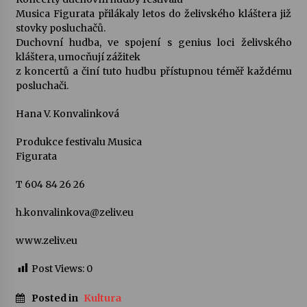
Musica Figurata přilákaly letos do želivského kláštera již
stovky posluchačů.
Duchovní hudba, ve spojení s genius loci želivského
kláštera, umocňují zážitek
z koncertů a činí tuto hudbu přístupnou téměř každému
posluchači.
Hana V. Konvalinková
Produkce festivalu Musica
Figurata
T 604 84 26 26
h.konvalinkova@zeliv.eu
www.zeliv.eu
Post Views:
0
Posted in
Kultura