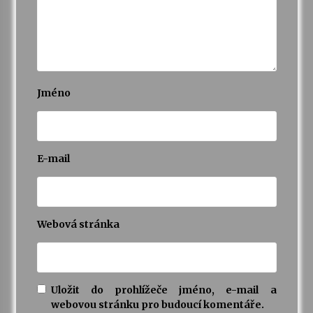
Jméno
E-mail
Webová stránka
Uložit do prohlížeče jméno, e-mail a
webovou stránku pro budoucí komentáře.