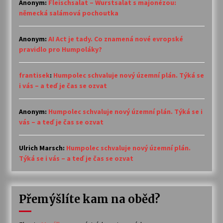
Anonym
:
Fleischsalat – Wurstsalat s majonézou:
německá salámová pochoutka
Anonym
:
AI Act je tady. Co znamená nové evropské
pravidlo pro Humpoláky?
frantisek
:
Humpolec schvaluje nový územní plán. Týká se
i vás – a teď je čas se ozvat
Anonym
:
Humpolec schvaluje nový územní plán. Týká se i
vás – a teď je čas se ozvat
Ulrich Marsch
:
Humpolec schvaluje nový územní plán.
Týká se i vás – a teď je čas se ozvat
Přemýšlíte kam na oběd?