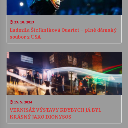
23. 10. 2013
Ľudmila Štefániková Quartet – plně dámský
soubor z USA
15. 5. 2024
VERNISÁŽ VÝSTAVY KDYBYCH JÁ BYL
KRÁSNÝ JAKO DIONYSOS