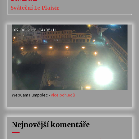
Sváteční Le Plaisir
WebCam Humpolec -
více pohledů
Nejnovější komentáře