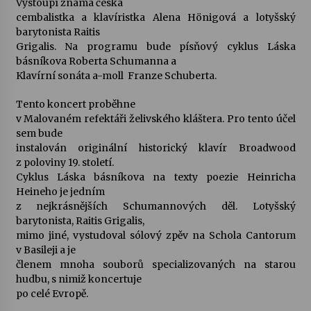
Vystoupí známá česká
cembalistka a klavíristka Alena Hönigová a lotyšský
Votavžatský ploty
barytonista Raitis
23. 7. 2026
Grigalis. Na programu bude písňový cyklus Láska
básníkova Roberta Schumanna a
Klavírní sonáta a-moll Franze Schuberta.
Letní koncerty ve Stromovce: Rufus Miller
Tento koncert proběhne
22. 7. 2026
v Malovaném refektáři želivského kláštera. Pro tento účel
sem bude
instalován originální historický klavír Broadwood
Vysočinka
z poloviny 19. století.
17. 7. 2026
Cyklus Láska básníkova na texty poezie Heinricha
Heineho je jedním
z nejkrásnějších Schumannových děl. Lotyšský
Ozvěny prázdnin
barytonista, Raitis Grigalis,
14. 7. 2026
mimo jiné, vystudoval sólový zpěv na Schola Cantorum
v Basileji a je
členem mnoha souborů specializovaných na starou
hudbu, s nimiž koncertuje
Za kulturou kousek za Humpolec. V Želivě ožije
po celé Evropě.
odkaz Josefa Čapka
13. 7. 2026