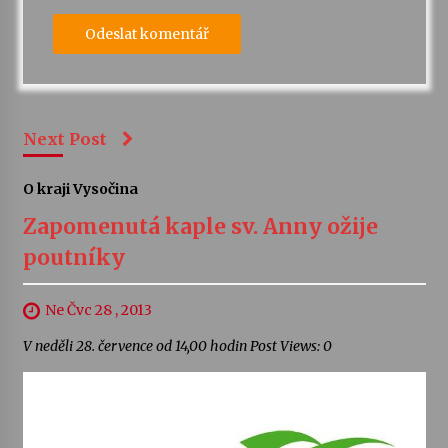
Next Post
O kraji Vysočina
Zapomenutá kaple sv. Anny ožije
poutníky
Ne Čvc 28 , 2013
V neděli 28. července od 14,00 hodin Post Views: 0