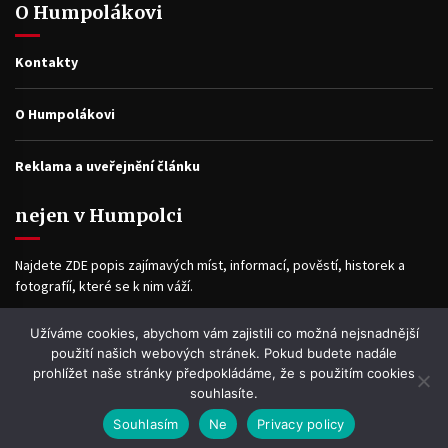
O Humpolákovi
Kontakty
O Humpolákovi
Reklama a uveřejnění článku
nejen v Humpolci
Najdete ZDE popis zajímavých míst, informací, pověstí, historek a
fotografíí, které se k nim váží.
Užíváme cookies, abychom vám zajistili co možná nejsnadnější
Facebook
použití našich webových stránek. Pokud budete nadále
prohlížet naše stránky předpokládáme, že s použitím cookies
souhlasíte.
Souhlasím
Ne
Privacy policy
WP2Social Auto Publish
Powered By :
XYZScripts.com