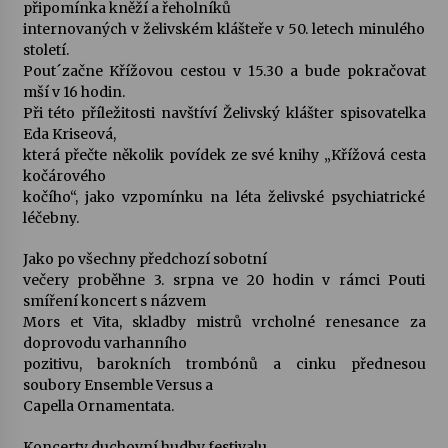
připomínka kněží a řeholníků
internovaných v želivském klášteře v 50. letech minulého
století.
Pout´začne Křížovou cestou v 15.30 a bude pokračovat
mší v 16 hodin.
Při této příležitosti navštíví Želivský klášter spisovatelka
Eda Kriseová,
která přečte několik povídek ze své knihy „Křížová cesta
kočárového
kočího“, jako vzpomínku na léta želivské psychiatrické
léčebny.
Jako po všechny předchozí sobotní
večery proběhne 3. srpna ve 20 hodin v rámci Pouti
smíření koncert s názvem
Mors et Vita, skladby mistrů vrcholné renesance za
doprovodu varhanního
pozitivu, barokních trombónů a cinku přednesou
soubory Ensemble Versus a
Capella Ornamentata.
Koncerty duchovní hudby festivalu