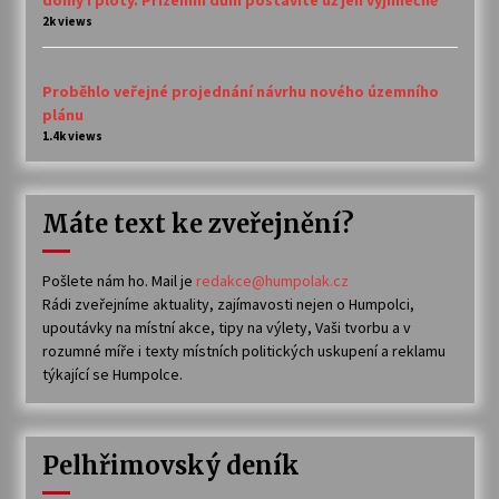
2k views
Proběhlo veřejné projednání návrhu nového územního
plánu
1.4k views
Máte text ke zveřejnění?
Pošlete nám ho. Mail je
redakce@humpolak.cz
Rádi zveřejníme aktuality, zajímavosti nejen o Humpolci,
upoutávky na místní akce, tipy na výlety, Vaši tvorbu a v
rozumné míře i texty místních politických uskupení a reklamu
týkající se Humpolce.
Pelhřimovský deník