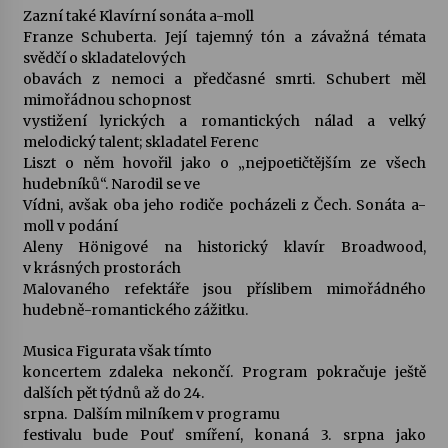
Zazní také Klavírní sonáta a-moll
Franze Schuberta. Její tajemný tón a závažná témata
Varhanní recitál Michala Novenka v Klášteře
svědčí o skladatelových
Želiv
obavách z nemoci a předčasné smrti. Schubert měl
3. 7. 2026
mimořádnou schopnost
vystižení lyrických a romantických nálad a velký
Petr Adamec – Malovaný svět
melodický talent; skladatel Ferenc
30. 6. 2026
Liszt o něm hovořil jako o „nejpoetičtějším ze všech
hudebníků“. Narodil se ve
Vídni, avšak oba jeho rodiče pocházeli z Čech. Sonáta a-
moll v podání
Aleny Hönigové na historický klavír Broadwood,
v krásných prostorách
Malovaného refektáře jsou příslibem mimořádného
hudebně-romantického zážitku.
Musica Figurata však tímto
koncertem zdaleka nekončí. Program pokračuje ještě
dalších pět týdnů až do 24.
srpna. Dalším milníkem v programu
festivalu bude Pouť smíření, konaná 3. srpna jako