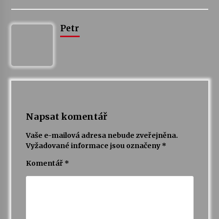
Petr
Napsat komentář
Vaše e-mailová adresa nebude zveřejněna.
Vyžadované informace jsou označeny
*
Komentář
*