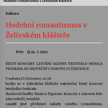
Hudební romantismus v Želivském klášteře
Letní koncerty ve Stromovce: Ars Camerata a
Sukuba Ensemble
Kultura
4. 8. 2026
Hudební romantismus v
Vernisáž výstavy Josefíny Duškové: Stávám se
Želivském klášteře
kapkou
30. 7. 2026
Petr
24. 7. 2013
Veselí muzikanti
30. 7. 2026
ŠESTÝ KONCERT LETOŠNÍ SEZÓNY FESTIVALU MUSICA
FIGURATA SE UKUTEČNÍ V SOBOTU 27. ČERVENCE
Pozvánka na integrační festival Quijotova
šedesátka: 28. 7.–1. 8. 2026
V sobotu 27. července, ve 20
28. 7. 2026
hodin se v želivském klášteře uskuteční šestý koncert
letošního festivalu
duchovní hudby Musica Figurata. Koncert s názvem Kdo
Letní koncerty ve Stromovce: Kolchoz a
sám nehoří, nemůže
Jenakaši
zapálit jiné představí nálady raného romantismu.
28. 7. 2026