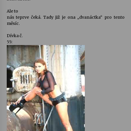
Ale to
Varhanní recitál Michala Novenka v Klášteře
nás teprve čeká. Tady již je ona „dvanáctka“ pro tento
Želiv
měsíc.
3. 7. 2026
Dívka č.
Petr Adamec – Malovaný svět
55:
30. 6. 2026