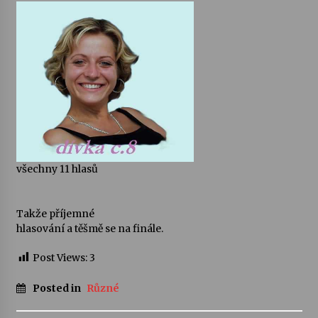
všechny 11 hlasů
Takže příjemné
hlasování a těšmě se na finále.
Post Views:
3
Posted in
Různé