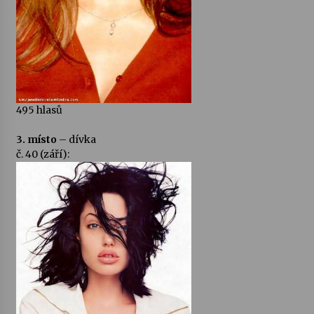
495 hlasů
3. místo
– dívka
č. 40 (září):