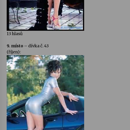
13 hlasů
9. místo
– dívka č. 43
(říjen):