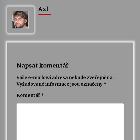
Axl
Napsat komentář
Vaše e-mailová adresa nebude zveřejněna.
Vyžadované informace jsou označeny
*
Komentář
*