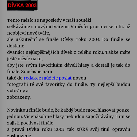
Votavžatský ploty
23. 7. 2026
Tento měsíc se naposledy v naší soutěži
setkáváme s novými tvářemi. V měsíci prosinci se totiž již
neobjeví nové tváře,
ale uskuteční se finále Dívky roku 2003. Do finále se
Letní koncerty ve Stromovce: Rufus Miller
dostane
22. 7. 2026
dvanáct nejúspěšnějších dívek z celého roku. Takže máte
ještě měsíc na to,
aby jste svým favoritkám dávali hlasy a dostali je tak do
Vysočinka
finále. Současně nám
17. 7. 2026
také do
redakce můžete poslat
novou
fotografii té své favoritky do finále. Ty nejlepší budou
vybrány a
Ozvěny prázdnin
zobrazeny.
14. 7. 2026
Novinkou finále bude, že každý bude moci hlasovat pouze
jednou. Vícenásobné hlasy nebudou započítávány. Tím se
zajistí poctivost finále
Za kulturou kousek za Humpolec. V Želivě ožije
a pravá Dívka roku 2003 tak získá svůj titul opravdu
odkaz Josefa Čapka
zaslouženě.
13. 7. 2026