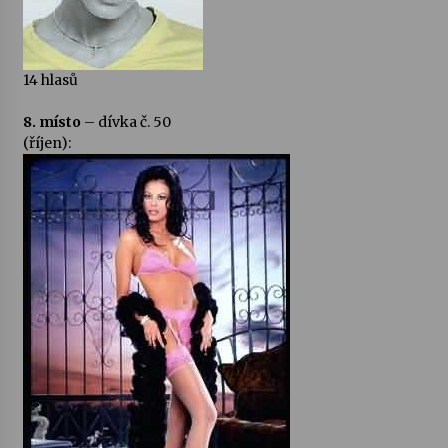
14 hlasů
8. místo
– dívka č. 50
(říjen):