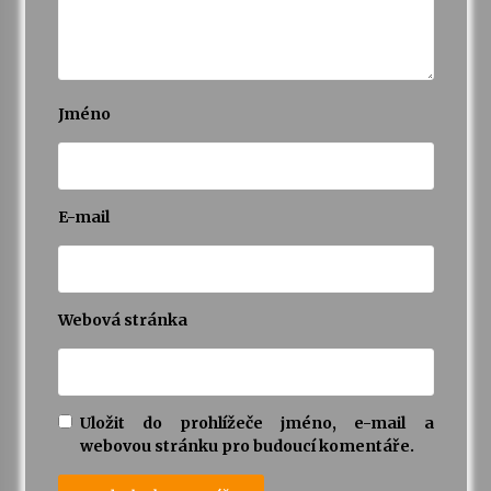
Jméno
E-mail
Webová stránka
Uložit do prohlížeče jméno, e-mail a
webovou stránku pro budoucí komentáře.