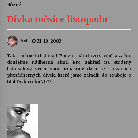
Různé
Letní koncerty ve Stromovce: Ars Camerata a
Sukuba Ensemble
Dívka měsíce listopadu
4. 8. 2026
Vernisáž výstavy Josefíny Duškové: Stávám se
Axl
31. 10. 2003
kapkou
30. 7. 2026
Tak a máme tu listopad. Podzim nám brzo skončí a začne
doufejme nádherná zima. Pro zahřátí na studený
Veselí muzikanti
listopadový večer vám přinášíme další sérii dvanácti
30. 7. 2026
přenádherných dívek, které jsme zařadili do souboje o
titul Dívka roku 2003.
Pozvánka na integrační festival Quijotova
šedesátka: 28. 7.–1. 8. 2026
28. 7. 2026
Letní koncerty ve Stromovce: Kolchoz a
Jenakaši
28. 7. 2026