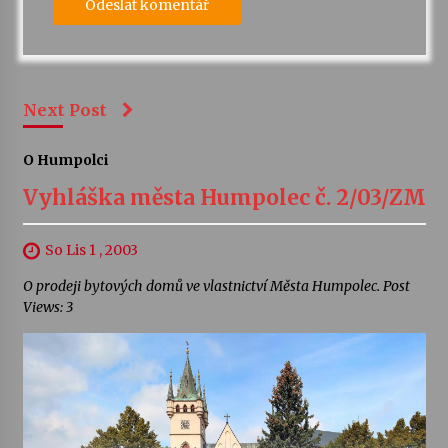
Next Post
O Humpolci
Vyhláška města Humpolec č. 2/03/ZM
So Lis 1 , 2003
O prodeji bytových domů ve vlastnictví Města Humpolec. Post
Views: 3