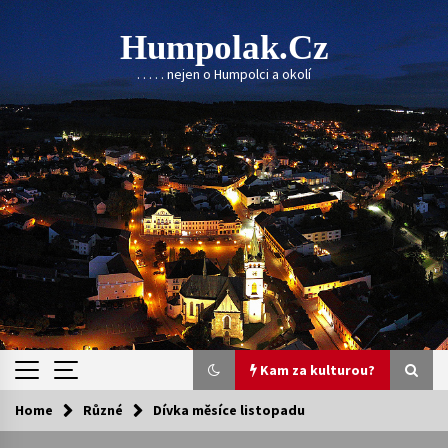
Skip
to
Humpolak.cz
content
. . . . . nejen o Humpolci a okolí
Kam za kulturou?
Home
Různé
Dívka měsíce listopadu
Kam za kulturou?