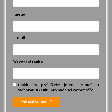
Jméno
E-mail
Webová stránka
Uložit do prohlížeče jméno, e-mail a
webovou stránku pro budoucí komentáře.