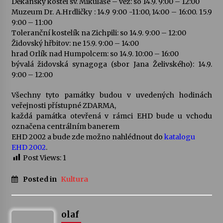
Děkanský kostel sv. Mikuláše – věž: so 14.9. 9:00 – 12:00
Muzeum Dr. A.Hrdličky : 14.9 9:00 -11:00, 14:00 – 16:00. 15.9
Votavžatský ploty
9:00 – 11:00
23. 7. 2026
Toleranční kostelík na Zichpili: so 14.9. 9:00 – 12:00
Židovský hřbitov: ne 15.9. 9:00 – 14:00
hrad Orlík nad Humpolcem: so 14.9. 10:00 – 16:00
bývalá židovská synagoga (sbor Jana Želivského): 14.9.
Letní koncerty ve Stromovce: Rufus Miller
9:00 – 12:00
22. 7. 2026
Všechny tyto památky budou v uvedených hodinách
veřejnosti přístupné ZDARMA,
Vysočinka
každá památka otevřená v rámci EHD bude u vchodu
17. 7. 2026
označena centrálním banerem
EHD 2002 a bude zde možno nahlédnout do
katalogu
EHD 2002
.
Ozvěny prázdnin
Post Views:
1
14. 7. 2026
Posted in
Kultura
Za kulturou kousek za Humpolec. V Želivě ožije
odkaz Josefa Čapka
olaf
13. 7. 2026