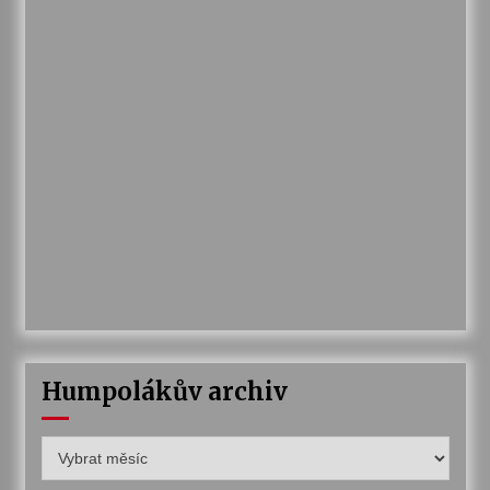
Humpolákův archiv
Humpolákův
archiv