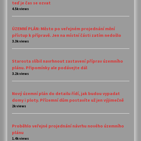
teď je čas se ozvat
4.5k views
ÚZEMNÍ PLÁN: Město po veřejném projednání mění
přístup k přípravě. Jen na místní části zatím nedošlo
3.3k views
Starosta slíbil navrhnout zastavení příprav územního
plánu. Připomínky ale podávejte dál
3.2k views
Nový územní plán do detailu řídí, jak budou vypadat
domy i ploty. Přízemní dům postavíte už jen výjimečně
2k views
Proběhlo veřejné projednání návrhu nového územního
plánu
1.4k views