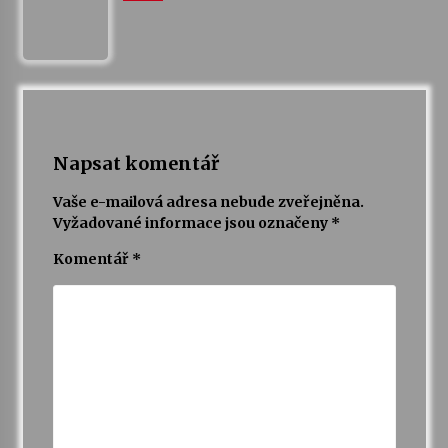
Varhanní recitál Michala Novenka v Klášteře
Želiv
3. 7. 2026
Petr Adamec – Malovaný svět
Napsat komentář
30. 6. 2026
Vaše e-mailová adresa nebude zveřejněna.
Vyžadované informace jsou označeny
*
Komentář
*