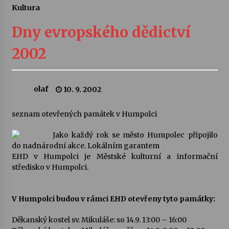
Kultura
Letní koncerty ve Stromovce: Ars Camerata a
Sukuba Ensemble
Dny evropského dědictví
4. 8. 2026
2002
Vernisáž výstavy Josefíny Duškové: Stávám se
kapkou
30. 7. 2026
olaf
10. 9. 2002
Veselí muzikanti
seznam otevřených památek v Humpolci
30. 7. 2026
Jako každý rok se město Humpolec připojilo
do nadnárodní akce. Lokálním garantem
EHD v Humpolci je Městské kulturní a informační
Pozvánka na integrační festival Quijotova
šedesátka: 28. 7.–1. 8. 2026
středisko v Humpolci.
28. 7. 2026
V Humpolci budou v rámci EHD otevřeny tyto památky:
Letní koncerty ve Stromovce: Kolchoz a
Jenakaši
Děkanský kostel sv. Mikuláše: so 14.9. 13:00 – 16:00
28. 7. 2026