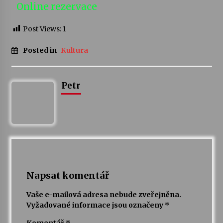
Online rezervace
Varhanní recitál Michala Novenka v Klášteře
Post Views:
1
Želiv
3. 7. 2026
Posted in
Kultura
Petr Adamec – Malovaný svět
30. 6. 2026
Petr
Napsat komentář
Vaše e-mailová adresa nebude zveřejněna.
Vyžadované informace jsou označeny
*