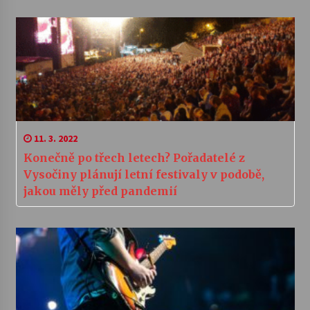
11. 3. 2022
Konečně po třech letech? Pořadatelé z
Vysočiny plánují letní festivaly v podobě,
jakou měly před pandemií