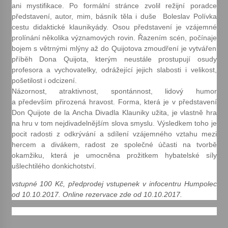
ani mystifikace. Po formální stránce zvolil režijní poradce
představení, autor, mim, básník těla i duše Boleslav Polívka
Votavžatský ploty
cestu didaktické klaunikyády. Osou představení je vzájemné
23. 7. 2026
prolínání několika významových rovin. Řazením scén, počínaje
bojem s větrnými mlýny až do Quijotova zmoudření je vytvářen
příběh Dona Quijota, kterým neustále prostupují osudy
Letní koncerty ve Stromovce: Rufus Miller
profesora a vychovatelky, odrážející jejich slabosti i velikost,
22. 7. 2026
pošetilost i odcizení.
Názornost, atraktivnost, spontánnost, lidový humor
a především přirozená hravost. Forma, která je v představení
Don Quijote de la Ancha Divadla Klauniky užita, je vlastně hra
Vysočinka
na hru v tom nejdivadelnějším slova smyslu. Výsledkem toho je
17. 7. 2026
pocit radosti z odkrývání a sdílení vzájemného vztahu mezi
hercem a divákem, radost ze společné účasti na tvorbě
okamžiku, která je umocněna prožitkem hybatelské síly
Ozvěny prázdnin
ušlechtilého donkichotství.
14. 7. 2026
vstupné 100 Kč, předprodej vstupenek v infocentru Humpolec
od 10.10.2017. Online rezervace zde od 10.10.2017.
Za kulturou kousek za Humpolec. V Želivě ožije
odkaz Josefa Čapka
13. 7. 2026