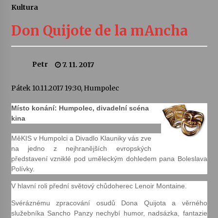
Kultura
Letní koncerty ve Stromovce: Ars Camerata a
Sukuba Ensemble
Don Quijote de la mAncha
4. 8. 2026
Vernisáž výstavy Josefíny Duškové: Stávám se
Petr
7. 11. 2017
kapkou
30. 7. 2026
Pátek 10.11.2017 19:30, Humpolec
Veselí muzikanti
Místo konání: Humpolec, divadelní scéna
30. 7. 2026
kina
MěKIS v Humpolci a Divadlo Klauniky vás zve
na jedno z nejhranějších evropských
Pozvánka na integrační festival Quijotova
šedesátka: 28. 7.–1. 8. 2026
představení vzniklé pod uměleckým dohledem pana Boleslava
28. 7. 2026
Polívky.
V hlavní roli přední světový chůdoherec Lenoir Montaine.
Letní koncerty ve Stromovce: Kolchoz a
Jenakaši
Svéráznému zpracování osudů Dona Quijota a věrného
28. 7. 2026
služebníka Sancho Panzy nechybí humor, nadsázka, fantazie