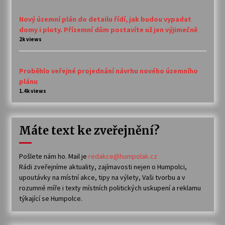
Nový územní plán do detailu řídí, jak budou vypadat
domy i ploty. Přízemní dům postavíte už jen výjimečně
2k views
Proběhlo veřejné projednání návrhu nového územního
plánu
1.4k views
Máte text ke zveřejnění?
Pošlete nám ho. Mail je
redakce@humpolak.cz
Rádi zveřejníme aktuality, zajímavosti nejen o Humpolci,
upoutávky na místní akce, tipy na výlety, Vaši tvorbu a v
rozumné míře i texty místních politických uskupení a reklamu
týkající se Humpolce.