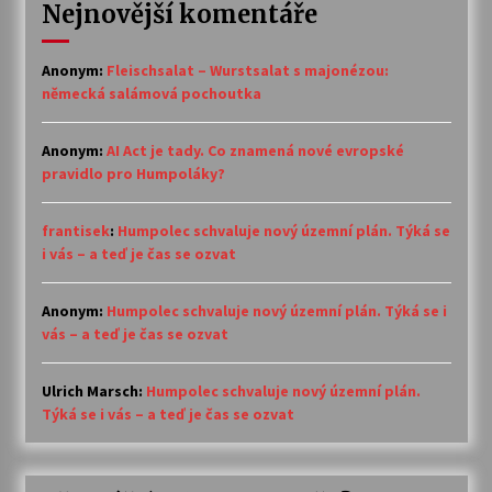
Nejnovější komentáře
Anonym
:
Fleischsalat – Wurstsalat s majonézou:
německá salámová pochoutka
Anonym
:
AI Act je tady. Co znamená nové evropské
pravidlo pro Humpoláky?
frantisek
:
Humpolec schvaluje nový územní plán. Týká se
i vás – a teď je čas se ozvat
Anonym
:
Humpolec schvaluje nový územní plán. Týká se i
vás – a teď je čas se ozvat
Ulrich Marsch
:
Humpolec schvaluje nový územní plán.
Týká se i vás – a teď je čas se ozvat