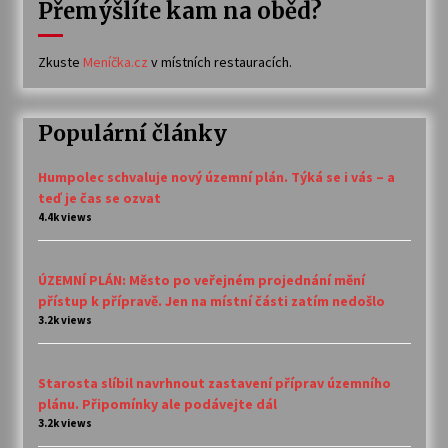
Přemýšlíte kam na oběd?
Zkuste
Meníčka.cz
v místních restauracích.
Populární články
Humpolec schvaluje nový územní plán. Týká se i vás – a
teď je čas se ozvat
4.4k views
ÚZEMNÍ PLÁN: Město po veřejném projednání mění
přístup k přípravě. Jen na místní části zatím nedošlo
3.2k views
Starosta slíbil navrhnout zastavení příprav územního
plánu. Připomínky ale podávejte dál
3.2k views