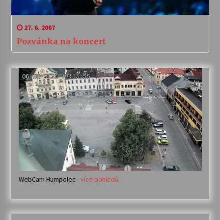
27. 6. 2007
Pozvánka na koncert
WebCam Humpolec -
více pohledů