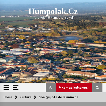
Skip
to
Humpolak.cz
content
. . . . . nejen o Humpolci a okolí
Kam za kulturou?
Home
Kultura
Don Quijote de la mAncha
Kam za kulturou?