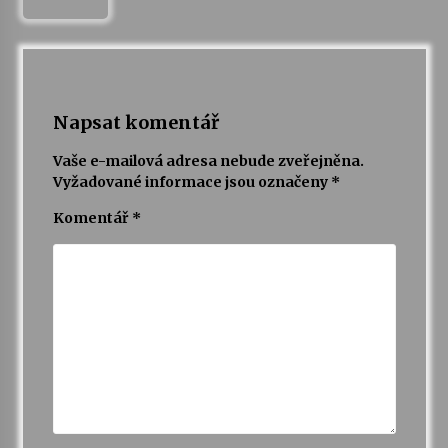
Napsat komentář
Vaše e-mailová adresa nebude zveřejněna.
Vyžadované informace jsou označeny
*
Komentář
*