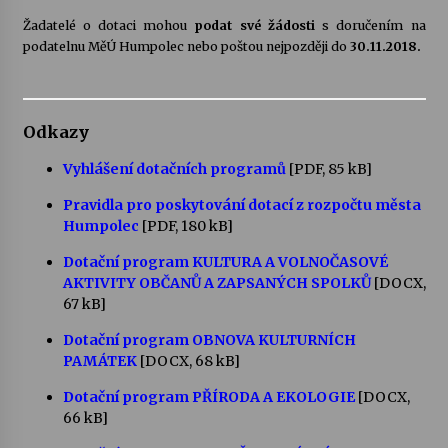
Žadatelé o dotaci mohou
podat své žádosti
s doručením na
Votavžatský ploty
podatelnu MěÚ Humpolec nebo poštou nejpozději do
30.11.2018.
23. 7. 2026
Odkazy
Letní koncerty ve Stromovce: Rufus Miller
22. 7. 2026
Vyhlášení dotačních programů
[PDF, 85 kB]
Pravidla pro poskytování dotací z rozpočtu města
Vysočinka
Humpolec
[PDF, 180 kB]
17. 7. 2026
Dotační program KULTURA A VOLNOČASOVÉ
AKTIVITY OBČANŮ A ZAPSANÝCH SPOLKŮ
[DOCX,
67 kB]
Ozvěny prázdnin
14. 7. 2026
Dotační program OBNOVA KULTURNÍCH
PAMÁTEK
[DOCX, 68 kB]
Dotační program PŘÍRODA A EKOLOGIE
[DOCX,
Za kulturou kousek za Humpolec. V Želivě ožije
66 kB]
odkaz Josefa Čapka
13. 7. 2026