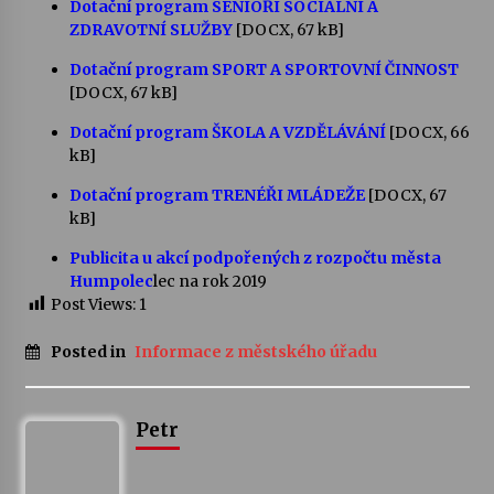
Dotační program SENIOŘI SOCIÁLNÍ A
ZDRAVOTNÍ SLUŽBY
[DOCX, 67 kB]
Varhanní recitál Michala Novenka v Klášteře
Dotační program SPORT A SPORTOVNÍ ČINNOST
Želiv
[DOCX, 67 kB]
3. 7. 2026
Dotační program ŠKOLA A VZDĚLÁVÁNÍ
[DOCX, 66
kB]
Petr Adamec – Malovaný svět
30. 6. 2026
Dotační program TRENÉŘI MLÁDEŽE
[DOCX, 67
kB]
Publicita u akcí podpořených z rozpočtu města
Humpolec
lec na rok 2019
Post Views:
1
Posted in
Informace z městského úřadu
Petr