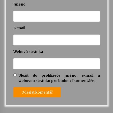
Jméno
E-mail
Webová stránka
Uložit do prohlížeče jméno, e-mail a
webovou stránku pro budoucí komentáře.