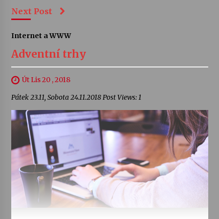
Next Post
Internet a WWW
Adventní trhy
Út Lis 20 , 2018
Pátek 23.11, Sobota 24.11.2018 Post Views: 1