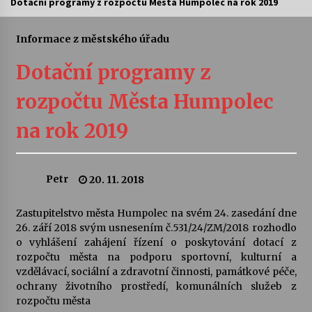
Dotační programy z rozpočtu Města Humpolec na rok 2019
Letní koncerty ve Stromovce: Ars Camerata a
Sukuba Ensemble
Informace z městského úřadu
4. 8. 2026
Dotační programy z
Vernisáž výstavy Josefíny Duškové: Stávám se
rozpočtu Města Humpolec
kapkou
30. 7. 2026
na rok 2019
Veselí muzikanti
30. 7. 2026
Petr
20. 11. 2018
Zastupitelstvo města Humpolec na svém 24. zasedání dne
Pozvánka na integrační festival Quijotova
šedesátka: 28. 7.–1. 8. 2026
26. září 2018 svým usnesením č.531/24/ZM/2018 rozhodlo
28. 7. 2026
o vyhlášení zahájení řízení o poskytování dotací z
rozpočtu města na podporu sportovní, kulturní a
vzdělávací, sociální a zdravotní činnosti, památkové péče,
Letní koncerty ve Stromovce: Kolchoz a
ochrany životního prostředí, komunálních služeb z
Jenakaši
rozpočtu města
28. 7. 2026