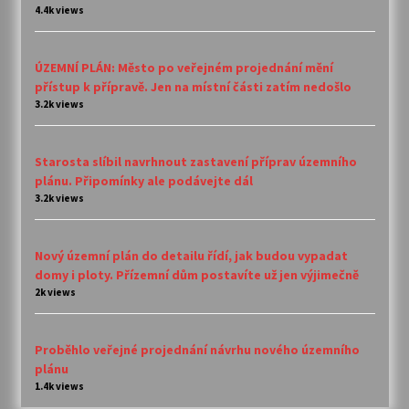
4.4k views
ÚZEMNÍ PLÁN: Město po veřejném projednání mění
přístup k přípravě. Jen na místní části zatím nedošlo
3.2k views
Starosta slíbil navrhnout zastavení příprav územního
plánu. Připomínky ale podávejte dál
3.2k views
Nový územní plán do detailu řídí, jak budou vypadat
domy i ploty. Přízemní dům postavíte už jen výjimečně
2k views
Proběhlo veřejné projednání návrhu nového územního
plánu
1.4k views