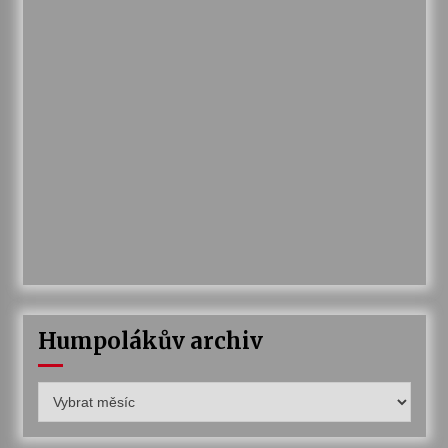
Humpolákův archiv
Humpolákův
archiv