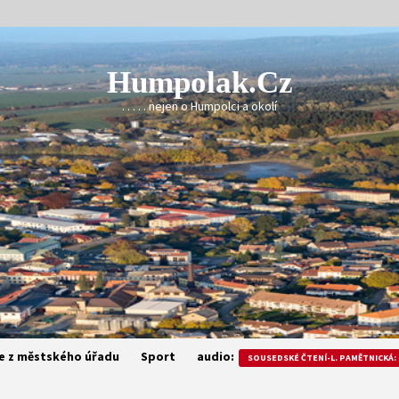
Humpolak.cz
. . . . . nejen o Humpolci a okolí
e z městského úřadu
Sport
audio:
SOUSEDSKÉ ČTENÍ-L. PAMĚTNICKÁ: 