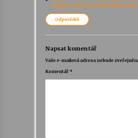
ukrajine.A220314_210017_zahranicni_k
Odpovědět
Napsat komentář
Vaše e-mailová adresa nebude zveřejněn
Komentář
*