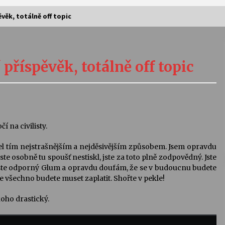
věk, totálně off topic
Vernisáž výstavy Josefíny Duškové:
Stávám se kapkou
příspěvěk, totálně off topic
30. 7. 2026
Letní koncerty ve Stromovce:
Kolchoz a Jenakaši
28. 7. 2026
 na civilisty.
el tím nejstrašnějším a nejděsivějším způsobem. Jsem opravdu
s
Vysočinka
jste osobně tu spoušť nestiskl, jste za toto plně zodpovědný. Jste
17. 7. 2026
č. Jste odporný Glum a opravdu doufám, že se v budoucnu budete
e všechno budete muset zaplatit. Shořte v pekle!
V
Varhanní recitál Michala Novenka v
oho drastický.
Klášteře Želiv
3. 7. 2026