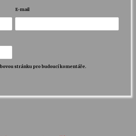
E-mail
webovou stránku pro budoucí komentáře.