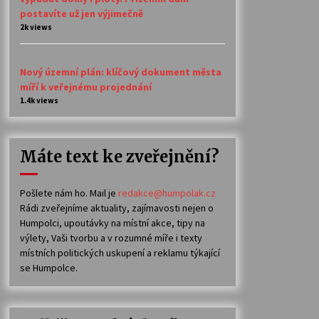
postavíte už jen výjimečně
2k views
Nový územní plán: klíčový dokument města
míří k veřejnému projednání
1.4k views
Máte text ke zveřejnění?
Pošlete nám ho. Mail je
redakce@humpolak.cz
Rádi zveřejníme aktuality, zajímavosti nejen o
Humpolci, upoutávky na místní akce, tipy na
výlety, Vaši tvorbu a v rozumné míře i texty
místních politických uskupení a reklamu týkající
se Humpolce.