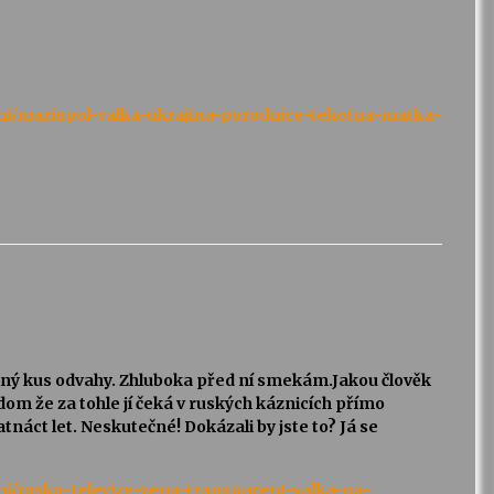
cni/mariupol-valka-ukrajina-porodnice-tehotna-matka-
lný kus odvahy. Zhluboka před ní smekám.Jakou člověk
ědom že za tohle jí čeká v ruských káznicích přímo
tnáct let. Neskutečné! Dokázali by jste to? Já se
ni/rusko-televize-zena-transparent-valka-na-