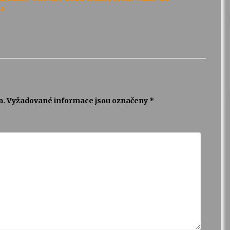
ha
a.
Vyžadované informace jsou označeny
*