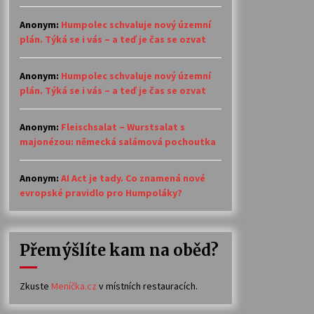
Anonym
:
Humpolec schvaluje nový územní
plán. Týká se i vás – a teď je čas se ozvat
Anonym
:
Humpolec schvaluje nový územní
plán. Týká se i vás – a teď je čas se ozvat
Anonym
:
Fleischsalat – Wurstsalat s
majonézou: německá salámová pochoutka
Anonym
:
AI Act je tady. Co znamená nové
evropské pravidlo pro Humpoláky?
Přemýšlíte kam na oběd?
Zkuste
Meníčka.cz
v místních restauracích.