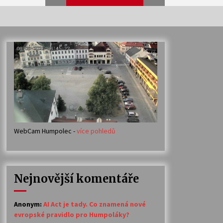
Veselí muzikanti
30. 7. 2026
Votavžatský ploty
23. 7. 2026
WebCam Humpolec -
více pohledů
Ozvěny prázdnin
14. 7. 2026
Nejnovější komentáře
Petr Adamec – Malovaný svět
30. 6. 2026
Anonym
:
AI Act je tady. Co znamená nové
evropské pravidlo pro Humpoláky?