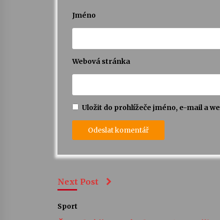
Jméno
Webová stránka
Uložit do prohlížeče jméno, e-mail a 
Next Post
Sport