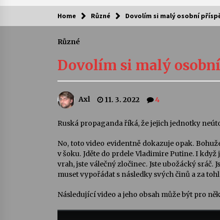
Home
Různé
Dovolím si malý osobní příspě
Kam za kulturou?
Různé
Letní koncerty ve Stromovce: Ars
Camerata a Sukuba Ensemble
Dovolím si malý osobní 
4. 8. 2026
Pozvánka na integrační festival
Axl
11. 3. 2022
4
Quijotova šedesátka: 28. 7.–1. 8.
2026
28. 7. 2026
Ruská propaganda říká, že jejich jednotky neútočí
No, toto video evidentně dokazuje opak. Bohuž
Letní koncerty ve Stromovce: Rufu
Miller
v šoku. Jděte do prdele Vladimire Putine. I když 
22. 7. 2026
vrah, jste válečný zločinec. Jste ubožácký srá
muset vypořádat s následky svých činů a za tohl
Za kulturou kousek za Humpolec. 
Následující video a jeho obsah může být pro něk
Želivě ožije odkaz Josefa Čapka
13. 7. 2026