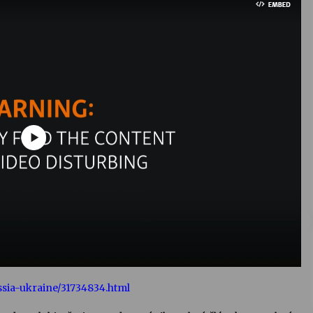
ssia-ukraine/31734834.html