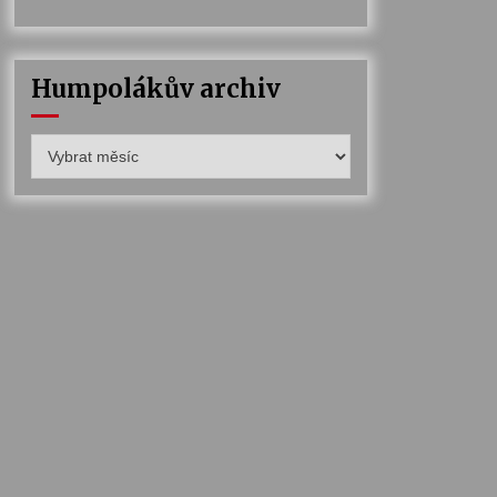
Humpolákův archiv
Humpolákův
archiv