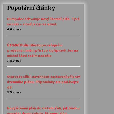
Populární články
Humpolec schvaluje nový územní plán. Týká
se i vás – a teď je čas se ozvat
4.5k views
ÚZEMNÍ PLÁN: Město po veřejném
projednání mění přístup k přípravě. Jen na
místní části zatím nedošlo
3.3k views
Starosta slíbil navrhnout zastavení příprav
územního plánu. Připomínky ale podávejte
dál
3.2k views
Nový územní plán do detailu řídí, jak budou
vypadat domy i ploty. Přízemní dům