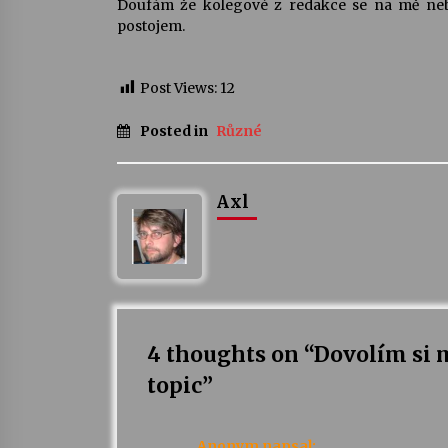
Doufám že kolegové z redakce se na mě nebu
postojem.
Post Views:
12
Posted in
Různé
Axl
4 thoughts on “
Dovolím si m
topic
”
Anonym
napsal: