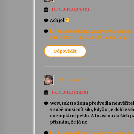
14. 3. 2022 (09:30)
Ach jo!
https://www.idnes.cz/zpravy/zahrani
dite.A220314_071229_zahranicni_mgn
Odpovědět
Axl
napsal:
15. 3. 2022 (08:18)
Wow, tak tto žena předvedla neuvěřite
v sobě musí mít sílu, když si je dobře v
exemplární peklo. A to asi na dalších pa
přiznám, že já ne.
https://www.idnes.cz/zpravy/zahranic