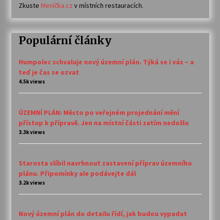
Zkuste
Meníčka.cz
v místních restauracích.
Populární články
Humpolec schvaluje nový územní plán. Týká se i vás – a
teď je čas se ozvat
4.5k views
ÚZEMNÍ PLÁN: Město po veřejném projednání mění
přístup k přípravě. Jen na místní části zatím nedošlo
3.3k views
Starosta slíbil navrhnout zastavení příprav územního
plánu. Připomínky ale podávejte dál
3.2k views
Nový územní plán do detailu řídí, jak budou vypadat