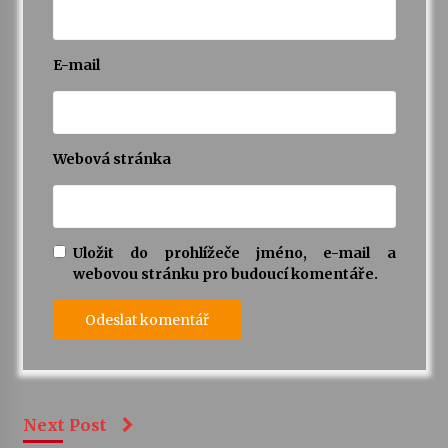
E-mail
Webová stránka
Uložit do prohlížeče jméno, e-mail a
webovou stránku pro budoucí komentáře.
Next Post