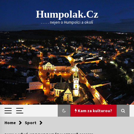
Skip
to
Humpolak.cz
content
. . . . . nejen o Humpolci a okolí
Kam za kulturou?
Home
Sport
Kam za kulturou?