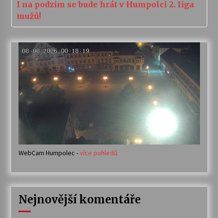
I na podzim se bude hrát v Humpolci 2. liga
mužů!
WebCam Humpolec -
více pohledů
Nejnovější komentáře