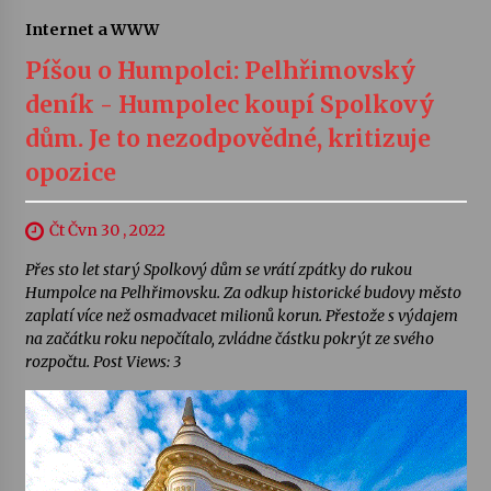
Internet a WWW
Píšou o Humpolci: Pelhřimovský
deník - Humpolec koupí Spolkový
dům. Je to nezodpovědné, kritizuje
opozice
Čt Čvn 30 , 2022
Přes sto let starý Spolkový dům se vrátí zpátky do rukou
Humpolce na Pelhřimovsku. Za odkup historické budovy město
zaplatí více než osmadvacet milionů korun. Přestože s výdajem
na začátku roku nepočítalo, zvládne částku pokrýt ze svého
rozpočtu. Post Views: 3