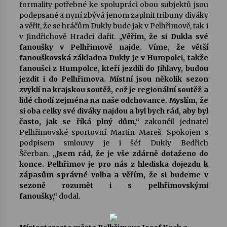
formality potřebné ke spolupráci obou subjektů jsou
podepsané a nyní zbývá jenom zaplnit tribuny diváky
a věřit, že se hráčům Dukly bude jak v Pelhřimově, tak i
v Jindřichově Hradci dařit.
„Věřím, že si Dukla své
fanoušky v Pelhřimově najde. Víme, že větší
fanouškovská základna Dukly je v Humpolci, takže
fanoušci z Humpolce, kteří jezdili do Jihlavy, budou
jezdit i do Pelhřimova. Místní jsou několik sezon
zvyklí na krajskou soutěž, což je regionální soutěž a
lidé chodí zejména na naše odchovance. Myslím, že
si oba celky své diváky najdou a byl bych rád, aby byl
často, jak se říká plný dům,“
zakončil jednatel
Pelhřimovské sportovní Martin Mareš. Spokojen s
podpisem smlouvy je i šéf Dukly Bedřich
Ščerban.
„Jsem rád, že je vše zdárně dotaženo do
konce. Pelhřimov je pro nás z hlediska dojezdu k
zápasům správné volba a věřím, že si budeme v
sezoně rozumět i s pelhřimovskými
fanoušky,“
dodal.