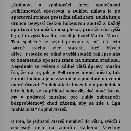
„Smlouva o spolupráci mezi společností
Pelhřimovská sportovní a Duklou Jihlava je po
Varhanní recitál Michala Novenka v Klášteře
sportovní stránce prestižní záležitostí. Dukla hraje
Želiv
druhou nejvyšší českou hokejovou soutěž a každý
3. 7. 2026
sportovní fanoušek musí plesat, protože čím vyšší
liga, tím vyšší kvalita,“
uvedl jednatel Martin Mareš.
Petr Adamec – Malovaný svět
Ten, společně se svými pracovníky má toto léto
30. 6. 2026
patrně trochu více starostí, než bývalo
dříve.
„Protože se jedná o vyšší soutěž, tak i pro nás
to znamenalo spoustu změn na zimním stadionu.
Nejednalo se ovšem o žádné větší úpravy. Musím
říci, že na to, jak je Pelhřimov menší město, tak
zimní stadion a jeho zázemí je v podstatě na velmi
dobré úrovni. To dokládají i investice v posledních
letech, kdy se například postavily dvě nové šatny.
My v podstatě musíme pro Dukly zabezpečit
bezproblémový chod zázemí, aby se zde 1. liga
mohla hrát,“
doplnil Mareš.
O tom, že jednatel Mareš nemluví do větru, svědčí i
současný ruch na zimním stadionu. Všechny