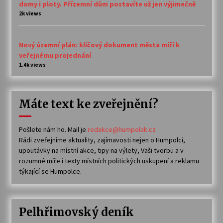
domy i ploty. Přízemní dům postavíte už jen výjimečně
2k views
Nový územní plán: klíčový dokument města míří k
veřejnému projednání
1.4k views
Máte text ke zveřejnění?
Pošlete nám ho. Mail je
redakce@humpolak.cz
Rádi zveřejníme aktuality, zajímavosti nejen o Humpolci,
upoutávky na místní akce, tipy na výlety, Vaši tvorbu a v
rozumné míře i texty místních politických uskupení a reklamu
týkající se Humpolce.
Pelhřimovský deník