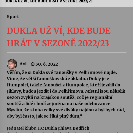
DUKLA UŽ VÍ, KDE BUDE HRÁT V SEZONĚ 2022/23
Letní koncerty ve Stromovce: Ars Camerata a
Sukuba Ensemble
Sport
4. 8. 2026
DUKLA UŽ VÍ, KDE BUDE
Vernisáž výstavy Josefíny Duškové: Stávám se
HRÁT V SEZONĚ 2022/23
kapkou
30. 7. 2026
Axl
30. 6. 2022
Veselí muzikanti
30. 7. 2026
Věřím, že si Dukla své fanoušky v Pelhřimově najde.
Víme, že větší fanouškovská základna Dukly je v
Humpolci, takže fanoušci z Humpolce, kteří jezdili do
Jihlavy, budou jezdit i do Pelhřimova. Místní jsou několik
Pozvánka na integrační festival Quijotova
šedesátka: 28. 7.–1. 8. 2026
sezon zvyklí na krajskou soutěž, což je regionální
28. 7. 2026
soutěž a lidé chodí zejména na naše odchovance.
Myslím, že si oba celky své diváky najdou a byl bych rád,
aby byl často, jak se říká plný dům,“
Letní koncerty ve Stromovce: Kolchoz a
Jenakaši
Jednatel klubu HC Dukla Jihlava
Bedřich
28. 7. 2026