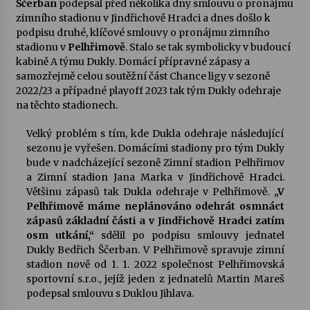
Ščerban
podepsal před několika dny smlouvu o pronájmu
zimního stadionu v Jindřichově Hradci a dnes došlo k
Votavžatský ploty
podpisu druhé, klíčové smlouvy o pronájmu zimního
23. 7. 2026
stadionu v
Pelhřimově
. Stalo se tak symbolicky v budoucí
kabině A týmu Dukly. Domácí přípravné zápasy a
samozřejmě celou soutěžní část Chance ligy v sezoně
2022/23 a případné playoff 2023 tak tým Dukly odehraje
Letní koncerty ve Stromovce: Rufus Miller
na těchto stadionech.
22. 7. 2026
Velký problém s tím, kde Dukla odehraje následující
sezonu je vyřešen. Domácími stadiony pro tým Dukly
Vysočinka
bude v nadcházející sezoně Zimní stadion Pelhřimov
17. 7. 2026
a Zimní stadion Jana Marka v Jindřichově Hradci.
Většinu zápasů tak Dukla odehraje v Pelhřimově.
„V
Pelhřimově máme neplánováno odehrát osmnáct
Ozvěny prázdnin
zápasů základní části a v Jindřichově Hradci zatím
14. 7. 2026
osm utkání,“
sdělil po podpisu smlouvy jednatel
Dukly Bedřich Ščerban. V Pelhřimově spravuje zimní
stadion nově od 1. 1. 2022 společnost Pelhřimovská
sportovní s.r.o., jejíž jeden z jednatelů Martin Mareš
Za kulturou kousek za Humpolec. V Želivě ožije
odkaz Josefa Čapka
podepsal smlouvu s Duklou Jihlava.
13. 7. 2026