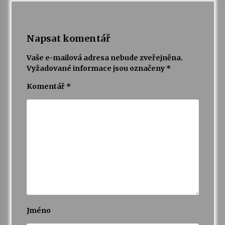
Napsat komentář
Vaše e-mailová adresa nebude zveřejněna.
Vyžadované informace jsou označeny
*
Komentář
*
Jméno