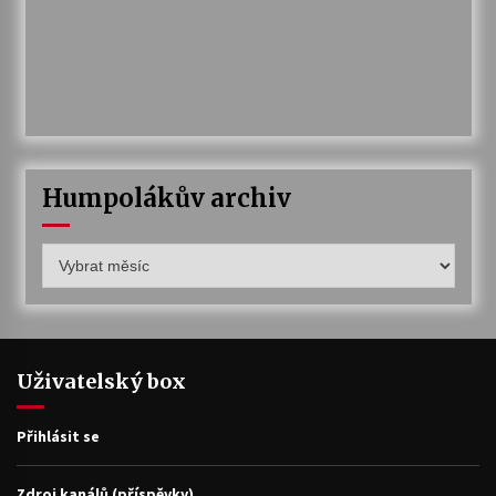
Humpolákův archiv
Humpolákův
archiv
Uživatelský box
Přihlásit se
Zdroj kanálů (příspěvky)