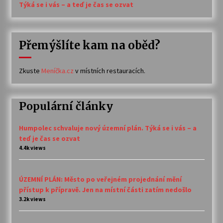
Týká se i vás – a teď je čas se ozvat
Přemýšlíte kam na oběd?
Zkuste
Meníčka.cz
v místních restauracích.
Populární články
Humpolec schvaluje nový územní plán. Týká se i vás – a
teď je čas se ozvat
4.4k views
ÚZEMNÍ PLÁN: Město po veřejném projednání mění
přístup k přípravě. Jen na místní části zatím nedošlo
3.2k views