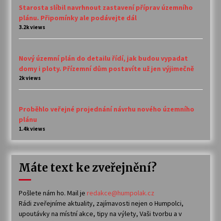
Starosta slíbil navrhnout zastavení příprav územního
plánu. Připomínky ale podávejte dál
3.2k views
Nový územní plán do detailu řídí, jak budou vypadat
domy i ploty. Přízemní dům postavíte už jen výjimečně
2k views
Proběhlo veřejné projednání návrhu nového územního
plánu
1.4k views
Máte text ke zveřejnění?
Pošlete nám ho. Mail je
redakce@humpolak.cz
Rádi zveřejníme aktuality, zajímavosti nejen o Humpolci,
upoutávky na místní akce, tipy na výlety, Vaši tvorbu a v