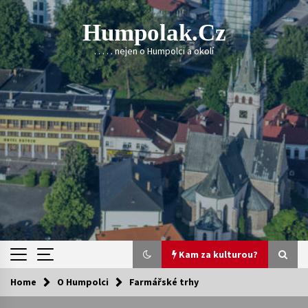
Skip
to
Humpolak.cz
content
. . . . . nejen o Humpolci a okolí
Kam za kulturou?
Home
O Humpolci
Farmářské trhy
Kam za kulturou?