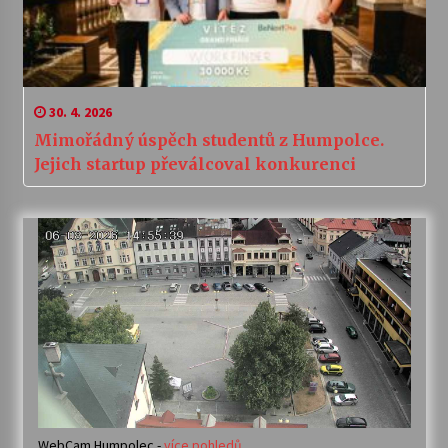
30. 4. 2026
Mimořádný úspěch studentů z Humpolce.
Jejich startup převálcoval konkurenci
WebCam Humpolec -
více pohledů