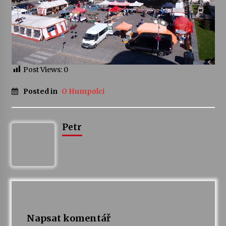
Votavžatský ploty
23. 7. 2026
Letní koncerty ve Stromovce: Rufus Miller
Post Views:
0
22. 7. 2026
Posted in
O Humpolci
Vysočinka
17. 7. 2026
Petr
Ozvěny prázdnin
14. 7. 2026
Za kulturou kousek za Humpolec. V Želivě ožije
odkaz Josefa Čapka
Napsat komentář
13. 7. 2026