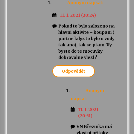
Anonym
napsal:
11. 1. 2021 (20:24)
Pokud to bylo zalozeno na
hlavni aktivite – koupani (
partne kdyz to bylo u vody
tak ano), tak se ptam. Vy
byste do te mocuvky
dobrovolne vlezl ?
Odpovědět
Anonym
napsal:
11. 1. 2021
(20:51)
VN Březinka má
vlastní přítoky