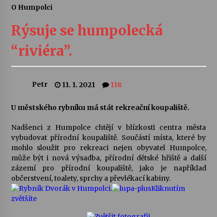
O Humpolci
Letní koncerty ve Stromovce: Ars Camerata a
Sukuba Ensemble
Rýsuje se humpolecká
4. 8. 2026
“riviéra”.
Vernisáž výstavy Josefíny Duškové: Stávám se
kapkou
30. 7. 2026
Petr
11. 1. 2021
118
Veselí muzikanti
U městského rybníku má stát rekreační koupaliště.
30. 7. 2026
Nadšenci z Humpolce chtějí v blízkosti centra města
vybudovat přírodní koupaliště. Součástí místa, které by
mohlo sloužit pro rekreaci nejen obyvatel Humpolce,
Pozvánka na integrační festival Quijotova
šedesátka: 28. 7.–1. 8. 2026
může být i nová výsadba, přírodní dětské hřiště a další
28. 7. 2026
zázemí pro přírodní koupaliště, jako je například
občerstvení, toalety, sprchy a převlékací kabiny.
Kliknutím
Letní koncerty ve Stromovce: Kolchoz a
zvětšíte
Jenakaši
28. 7. 2026