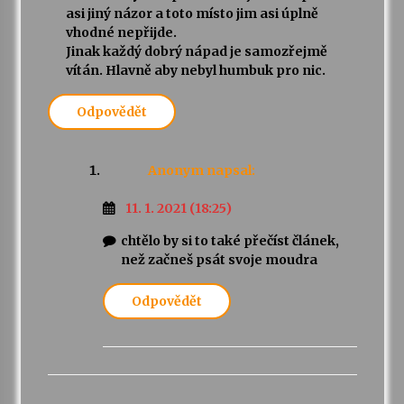
asi jiný názor a toto místo jim asi úplně
vhodné nepřijde.
Jinak každý dobrý nápad je samozřejmě
vítán. Hlavně aby nebyl humbuk pro nic.
Odpovědět
Anonym
napsal:
11. 1. 2021 (18:25)
chtělo by si to také přečíst článek,
než začneš psát svoje moudra
Odpovědět