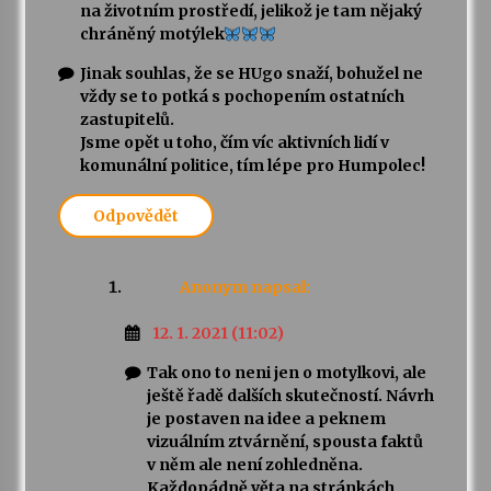
na životním prostředí, jelikož je tam nějaký
chráněný motýlek
Jinak souhlas, že se HUgo snaží, bohužel ne
vždy se to potká s pochopením ostatních
zastupitelů.
Jsme opět u toho, čím víc aktivních lidí v
komunální politice, tím lépe pro Humpolec!
Odpovědět
Anonym
napsal:
12. 1. 2021 (11:02)
Tak ono to neni jen o motylkovi, ale
ještě řadě dalších skutečností. Návrh
je postaven na idee a peknem
vizuálním ztvárnění, spousta faktů
v něm ale není zohledněna.
Každopádně věta na stránkách