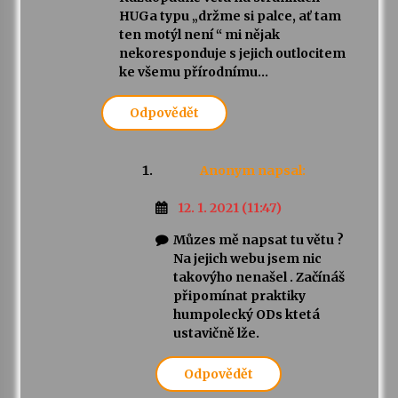
HUGa typu „držme si palce, ať tam
ten motýl není “ mi nějak
nekoresponduje s jejich outlocitem
ke všemu přírodnímu…
Odpovědět
Anonym
napsal:
12. 1. 2021 (11:47)
Můzes mě napsat tu větu ?
Na jejich webu jsem nic
takovýho nenašel . Začínáš
připomínat praktiky
humpolecký ODs ktetá
ustavičně lže.
Odpovědět