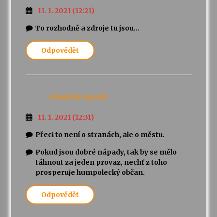
11. 1. 2021 (12:21)
To rozhodně a zdroje tu jsou…
Odpovědět
Anonym
napsal:
11. 1. 2021 (12:31)
Přeci to není o stranách, ale o městu.
Pokud jsou dobré nápady, tak by se mělo
táhnout za jeden provaz, nechť z toho
prosperuje humpolecký občan.
Odpovědět