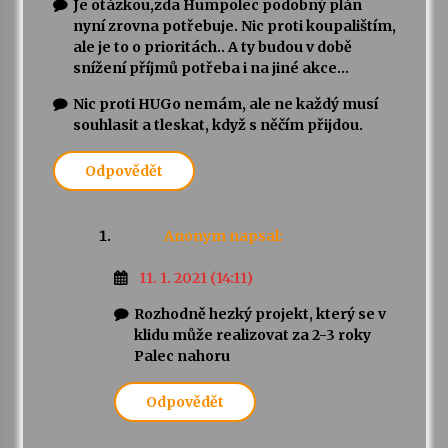
Je otázkou,zda Humpolec podobný plán
nyní zrovna potřebuje. Nic proti koupalištím,
ale je to o prioritách.. A ty budou v době
snížení příjmů potřeba i na jiné akce…
Nic proti HUGo nemám, ale ne každý musí
souhlasit a tleskat, když s něčím přijdou.
Odpovědět
Anonym
napsal:
11. 1. 2021 (14:11)
Rozhodně hezký projekt, který se v
klidu může realizovat za 2-3 roky
Palec nahoru
Odpovědět