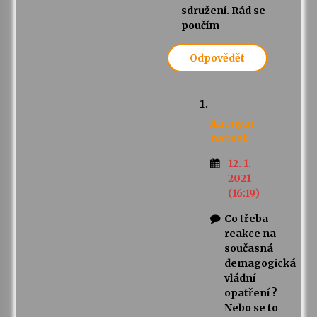
sdružení. Rád se
poučím
Odpovědět
Anonym
napsal:
12. 1.
2021
(16:19)
Co třeba
reakce na
současná
demagogická
vládní
opatření ?
Nebo se to