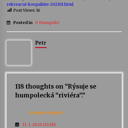
rekreacni-koupaliste-202101.html
Post Views:
16
Varhanní recitál Michala Novenka v Klášteře
Želiv
Posted in
O Humpolci
3. 7. 2026
Petr Adamec – Malovaný svět
Petr
30. 6. 2026
118 thoughts on “
Rýsuje se
humpolecká “riviéra”.
”
Anonym
napsal:
11. 1. 2021 (12:18)