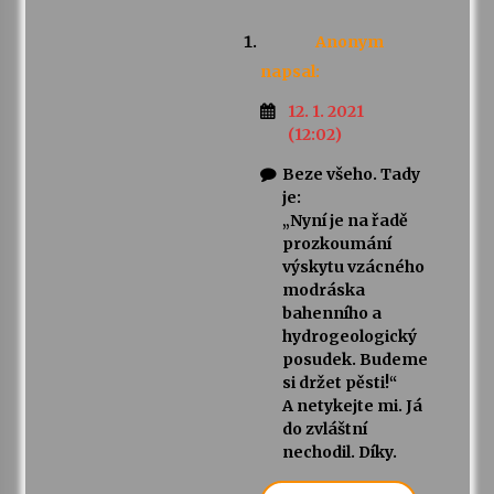
Anonym
napsal:
12. 1. 2021
(12:02)
Beze všeho. Tady
je:
„Nyní je na řadě
prozkoumání
výskytu vzácného
modráska
bahenního a
hydrogeologický
posudek. Budeme
si držet pěsti!“
A netykejte mi. Já
do zvláštní
nechodil. Díky.