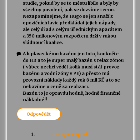
studie, pokud by se to městu líbilo a byly by
všechny povolení, pak se dozvíme i cenu.
Nezapomínejme, že Hugo se jen snaží z
opozičních lavic předkládat jejich nápady,
ale celý úřad s celým úřednickým aparátem
a 350 milionovým rozpočtem drží v rukou
vládnoucí koalice.
A k plaveckému bazénu jen toto, koukněte
do HB a to je super malý bazén s relax zónou
( vůbec nechci vědět kolik musí stát provoz
bazénu a vodní zóny v PE) a přesto má
provozní náklady každý rok 8 mil KČ a to se
nebavíme o ceně za realizaci.
Bazén to je opravdu hodně, hodně finančně
nákladné!!
Odpovědět
Anonym
napsal: