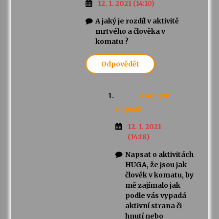
12. 1. 2021 (14:10)
A jaký je rozdíl v aktivitě
mrtvého a člověka v
komatu ?
Odpovědět
Anonym
napsal:
12. 1. 2021
(14:18)
Napsat o aktivitách
HUGA, že jsou jak
člověk v komatu, by
mě zajímalo jak
podle vás vypadá
aktivní strana či
hnutí nebo