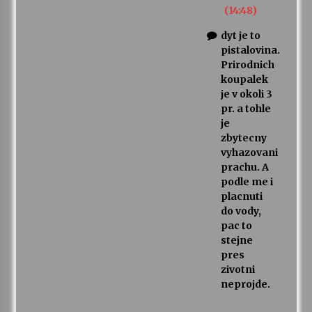
(14:48)
dyt je to
pistalovina.
Prirodnich
koupalek
je v okoli 3
pr. a tohle
je
zbytecny
vyhazovani
prachu. A
podle me i
placnuti
do vody,
pac to
stejne
pres
zivotni
neprojde.