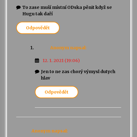
To zase muší místní ODska pěnit když se
Hugu tak daří
Odpovědět
Anonym
napsal:
12. 1. 2021 (19:06)
Jen to ne zas chorý výmysl dutych
hlav
Odpovědět
Anonym
napsal: