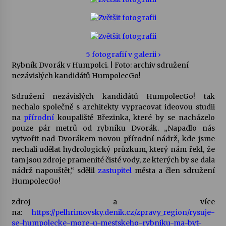
Votavžatský ploty
23. 7. 2026
5 fotografií v galerii ›
Rybník Dvorák v Humpolci.
| Foto: archiv sdružení
Letní koncerty ve Stromovce: Rufus Miller
nezávislých kandidátů HumpolecGo!
22. 7. 2026
Sdružení nezávislých kandidátů HumpolecGo! tak
nechalo společně s architekty vypracovat ideovou studii
Vysočinka
na
přírodní
koupaliště Březinka, které by se nacházelo
17. 7. 2026
pouze pár metrů od rybníku Dvorák. „Napadlo nás
vytvořit nad Dvorákem novou přírodní nádrž, kde jsme
nechali udělat hydrologický průzkum, který nám řekl, že
Ozvěny prázdnin
tam jsou zdroje pramenité čisté vody, ze kterých by se dala
14. 7. 2026
nádrž napouštět,“ sdělil
zastupitel
města a člen sdružení
HumpolecGo!
zdroj a více
Za kulturou kousek za Humpolec. V Želivě ožije
na:
https://pelhrimovsky.denik.cz/zpravy_region/rysuje-
odkaz Josefa Čapka
se-humpolecke-more-u-mestskeho-rybniku-ma-byt-
13. 7. 2026