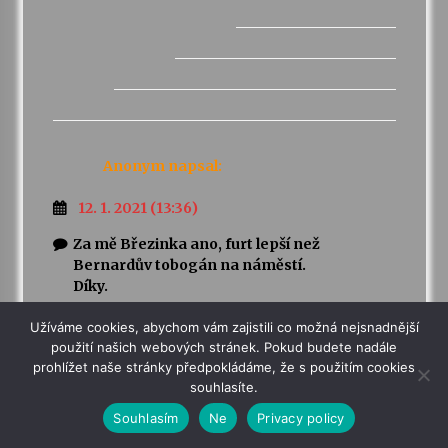
Anonym
napsal:
12. 1. 2021 (13:36)
Za mě Březinka ano, furt lepší než
Bernardův tobogán na náměstí.
Díky.
Užíváme cookies, abychom vám zajistili co možná nejsnadnější
Odpovědět
použití našich webových stránek. Pokud budete nadále
prohlížet naše stránky předpokládáme, že s použitím cookies
souhlasíte.
Anonym
napsal:
Souhlasím
Ne
Privacy policy
12. 1. 2021 (15:45)