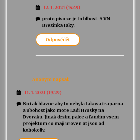
12. 1. 2021 (14:49)
proto pisu ze je to blbost. A VN
Brezinka taky.
Odpovědět
Anonym
napsal:
11. 1. 2021 (19:29)
No tak hlavne aby to nebyla takova traparna
a ubohost jako more Ladi Hrusky na
Dvoraku. Jinak drzim palce a fandim vsem
projektum co maji uroven at jsou od
kohokoliv.