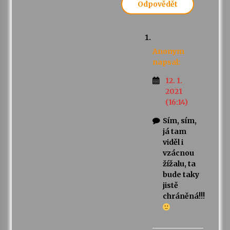
Odpovědět
Anonym
napsal:
12. 1.
2021
(16:14)
Sím, sím,
já tam
viděl i
vzácnou
žížalu, ta
bude taky
jistě
chráněná!!!