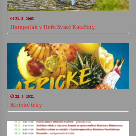
21. 5. 2003
Humpolák v Hoře Svaté Kateřiny
22. 9. 2021
Africké trhy