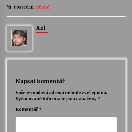
Posted in
Různé
Axl
Napsat komentář
Vaše e-mailová adresa nebude zveřejněna.
Vyžadované informace jsou označeny
*
Komentář
*