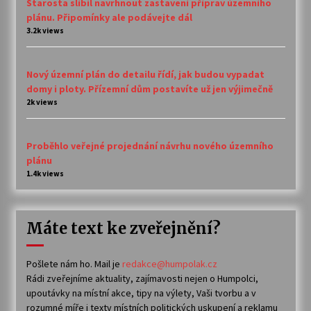
Starosta slíbil navrhnout zastavení příprav územního
plánu. Připomínky ale podávejte dál
3.2k views
Nový územní plán do detailu řídí, jak budou vypadat
domy i ploty. Přízemní dům postavíte už jen výjimečně
2k views
Proběhlo veřejné projednání návrhu nového územního
plánu
1.4k views
Máte text ke zveřejnění?
Pošlete nám ho. Mail je
redakce@humpolak.cz
Rádi zveřejníme aktuality, zajímavosti nejen o Humpolci,
upoutávky na místní akce, tipy na výlety, Vaši tvorbu a v
rozumné míře i texty místních politických uskupení a reklamu