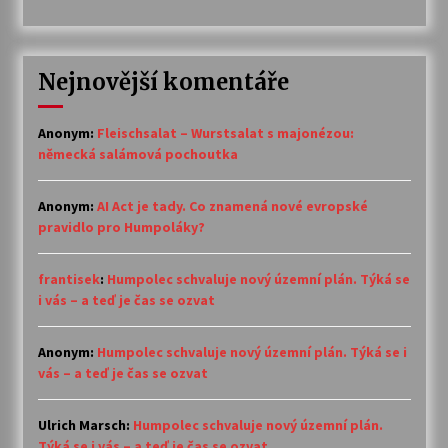
Nejnovější komentáře
Anonym
:
Fleischsalat – Wurstsalat s majonézou:
německá salámová pochoutka
Anonym
:
AI Act je tady. Co znamená nové evropské
pravidlo pro Humpoláky?
frantisek
:
Humpolec schvaluje nový územní plán. Týká se
i vás – a teď je čas se ozvat
Anonym
:
Humpolec schvaluje nový územní plán. Týká se i
vás – a teď je čas se ozvat
Ulrich Marsch
:
Humpolec schvaluje nový územní plán.
Týká se i vás – a teď je čas se ozvat