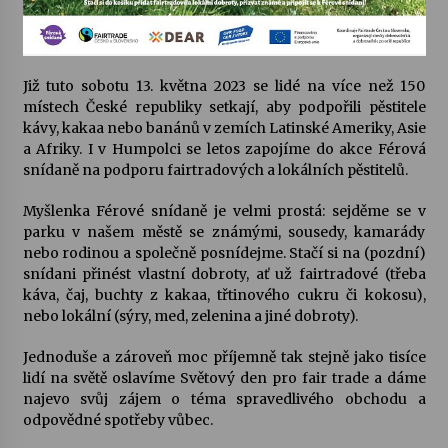
Varhanní recitál Michala Novenka v Klášteře
Želiv
Již tuto sobotu 13. května 2023 se lidé na více než 150
3. 7. 2026
místech České republiky setkají, aby podpořili pěstitele
kávy, kakaa nebo banánů v zemích Latinské Ameriky, Asie
Petr Adamec – Malovaný svět
a Afriky. I v Humpolci se letos zapojíme do akce Férová
30. 6. 2026
snídaně na podporu fairtradových a lokálních pěstitelů.
Myšlenka Férové snídaně je velmi prostá: sejděme se v
parku v našem městě se známými, sousedy, kamarády
nebo rodinou a společně posnídejme. Stačí si na (pozdní)
snídani přinést vlastní dobroty, ať už fairtradové (třeba
káva, čaj, buchty z kakaa, třtinového cukru či kokosu),
nebo lokální (sýry, med, zelenina a jiné dobroty).
Jednoduše a zároveň moc příjemně tak stejně jako tisíce
lidí na světě oslavíme Světový den pro fair trade a dáme
najevo svůj zájem o téma spravedlivého obchodu a
odpovědné spotřeby vůbec.