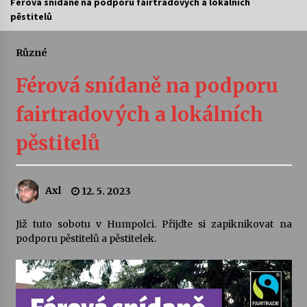
Férová snídaně na podporu fairtradových a lokálních
pěstitelů
Letní koncerty ve Stromovce: Ars Camerata a
Sukuba Ensemble
4. 8. 2026
Různé
Férová snídaně na podporu
Vernisáž výstavy Josefíny Duškové: Stávám se
kapkou
fairtradových a lokálních
30. 7. 2026
pěstitelů
Veselí muzikanti
30. 7. 2026
Axl
12. 5. 2023
Pozvánka na integrační festival Quijotova
šedesátka: 28. 7.–1. 8. 2026
Již tuto sobotu v Humpolci. Přijďte si zapiknikovat na
28. 7. 2026
podporu pěstitelů a pěstitelek.
Letní koncerty ve Stromovce: Kolchoz a
Jenakaši
28. 7. 2026