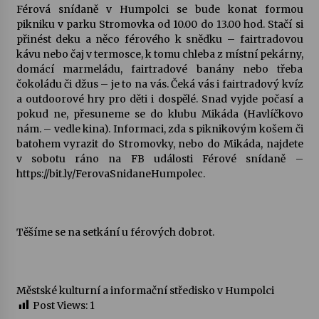
Férová snídaně v Humpolci se bude konat formou
pikniku v parku Stromovka od 10.00 do 13.00 hod. Stačí si
přinést deku a něco férového k snědku – fairtradovou
kávu nebo čaj v termosce, k tomu chleba z místní pekárny,
domácí marmeládu, fairtradové banány nebo třeba
čokoládu či džus – je to na vás. Čeká vás i fairtradový kvíz
a outdoorové hry pro děti i dospělé. Snad vyjde počasí a
pokud ne, přesuneme se do klubu Mikáda (Havlíčkovo
nám. – vedle kina). Informaci, zda s piknikovým košem či
batohem vyrazit do Stromovky, nebo do Mikáda, najdete
v sobotu ráno na FB události Férové snídaně –
https://bit.ly/FerovaSnidaneHumpolec.
Těšíme se na setkání u férových dobrot.
Městské kulturní a informační středisko v Humpolci
Post Views:
1