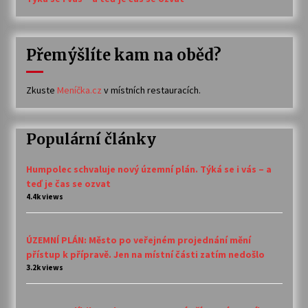
Přemýšlíte kam na oběd?
Zkuste
Meníčka.cz
v místních restauracích.
Populární články
Humpolec schvaluje nový územní plán. Týká se i vás – a
teď je čas se ozvat
4.4k views
ÚZEMNÍ PLÁN: Město po veřejném projednání mění
přístup k přípravě. Jen na místní části zatím nedošlo
3.2k views