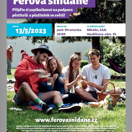
Votavžatský ploty
23. 7. 2026
Letní koncerty ve Stromovce: Rufus Miller
22. 7. 2026
Vysočinka
17. 7. 2026
Ozvěny prázdnin
14. 7. 2026
Za kulturou kousek za Humpolec. V Želivě ožije
odkaz Josefa Čapka
13. 7. 2026