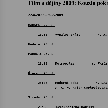
Film a dějiny 2009:
Kouzlo pok
22.8.2009 – 29.8.2009
Sobota 22. 8.
20:30 Vynález zkázy
r. Karel Ze
Neděle
23. 8.
Pondělí
24. 8
.
20:30 Metropolis
r. Fritz
Úterý 25
. 8
.
20:30 Moderní doba
r. Cha
r. K. M. Waló; Československ
Středa 26
. 8
.
20:30 Kybernetická babička