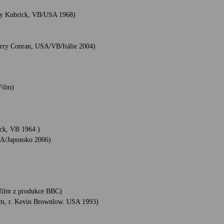
ley Kubrick, VB/USA 1968)
erry Conran, USA/VB/Itálie 2004)
Film)
ick, VB 1964 )
SA/Japonsko 2006)
 film z produkce BBC)
Film, r. Kevin Brownlow. USA 1993)