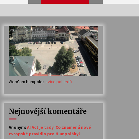
Veselí muzikanti
30. 7. 2026
Votavžatský ploty
23. 7. 2026
WebCam Humpolec -
více pohledů
Ozvěny prázdnin
14. 7. 2026
Nejnovější komentáře
Petr Adamec – Malovaný svět
30. 6. 2026
Anonym
:
AI Act je tady. Co znamená nové
evropské pravidlo pro Humpoláky?