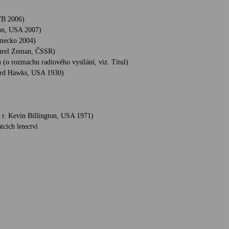
VB 2006)
son, USA 2007)
ěmecko 2004)
Karel Zeman, ČSSR)
 (o rozmachu radiového vysílání, viz. Titul)
ard Hawks, USA 1930)
 r. Kevin Billington, USA 1971)
cích letectví