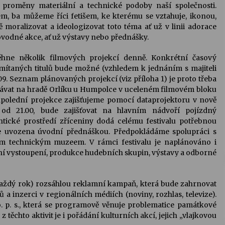
xi proměny materiální a technické podoby naší společnosti.
, ba můžeme říci fetišem, ke kterému se vztahuje, ikonou,
 moralizovat a ideologizovat toto téma ať už v linii adorace
ovodné akce, ať už výstavy nebo přednášky.
běhne několik filmových projekcí denně. Konkrétní časový
mítaných titulů bude možné (vzhledem k jednáním s majiteli
9. Seznam plánovaných projekcí (viz příloha 1) je proto třeba
hrávat na hradě Orlíku u Humpolce v uceleném filmovém bloku
polední projekce zajišťujeme pomocí dataprojektoru v nově
 od 21.00, bude zajišťovat na hlavním nádvoří pojízdný
tické prostředí zříceniny dodá celému festivalu potřebnou
e uvozena úvodní přednáškou. Předpokládáme spolupráci s
m technickým muzeem. V rámci festivalu je naplánováno i
ní vystoupení, produkce hudebních skupin, výstavy a odborné
každý rok) rozsáhlou reklamní kampaň, která bude zahrnovat
ů a inzerci v regionálních médiích (noviny, rozhlas, televize).
o. p. s., která se programově věnuje problematice památkové
z těchto aktivit je i pořádání kulturních akcí, jejich „vlajkovou