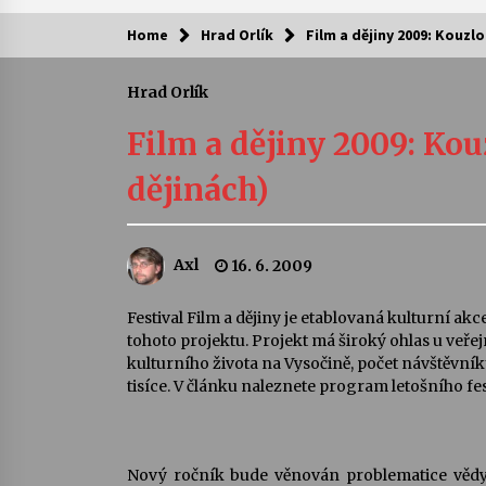
Home
Hrad Orlík
Film a dějiny 2009: Kouzl
Kam za kulturou?
Hrad Orlík
Letní koncerty ve Stromovce: Ars
Camerata a Sukuba Ensemble
Film a dějiny 2009: Kou
4. 8. 2026
dějinách)
Pozvánka na integrační festival
Quijotova šedesátka: 28. 7.–1. 8.
2026
Axl
16. 6. 2009
28. 7. 2026
Letní koncerty ve Stromovce: Rufu
Festival Film a dějiny je etablovaná kulturní akc
Miller
tohoto projektu. Projekt má široký ohlas u veřej
22. 7. 2026
kulturního života na Vysočině, počet návštěvn
tisíce. V článku naleznete program letošního fes
Za kulturou kousek za Humpolec. 
Želivě ožije odkaz Josefa Čapka
13. 7. 2026
Nový ročník bude věnován problematice vědy,