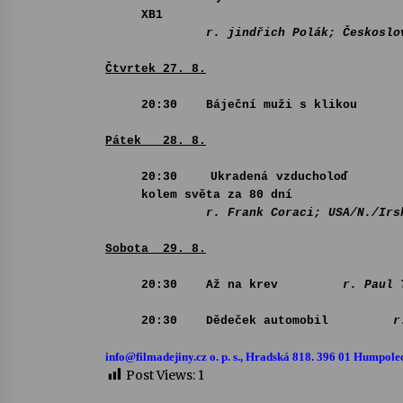
XB1
r. jindřich Polák; Českoslove
Čtvrtek 27
. 8
.
20:30 Báječní muži s klikou
Pátek 28
. 8
.
20:30 Ukradená vzducholoď
kolem světa za 80 dní
r. Frank Coraci; USA/N./Irsko
Sobota
29. 8
.
20:30 Až na krev
r. Paul 
20:30 Dědeček automobil
r. Alfré
info@filmadejiny.cz
o. p. s., Hradská 818. 396 01 Humpole
Post Views:
1