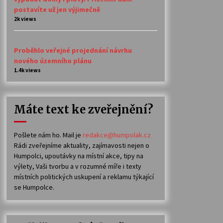
postavíte už jen výjimečně
2k views
Proběhlo veřejné projednání návrhu
nového územního plánu
1.4k views
Máte text ke zveřejnění?
Pošlete nám ho. Mail je
redakce@humpolak.cz
Rádi zveřejníme aktuality, zajímavosti nejen o
Humpolci, upoutávky na místní akce, tipy na
výlety, Vaši tvorbu a v rozumné míře i texty
místních politických uskupení a reklamu týkající
se Humpolce.