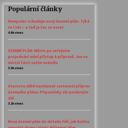
Populární články
Humpolec schvaluje nový územní plán. Týká
se i vás – a teď je čas se ozvat
4.6k views
ÚZEMNÍ PLÁN: Město po veřejném
projednání mění přístup k přípravě. Jen na
místní části zatím nedošlo
3.3k views
Starosta slíbil navrhnout zastavení příprav
územního plánu. Připomínky ale podávejte
dál
3.2k views
Nový územní plán do detailu řídí, jak budou
vypadat domy i ploty. Přízemní dům