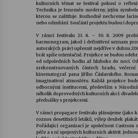
kulturních témat se festival pokusí o refle
Technika je fenomén moderny, jejím symbolem
kterou se zaštiťuje. Rozhodně nechceme lacině
nebo odmítání. Součástí projektu budou i dopr
V rámci festivalu 23. 8. – 30. 8. 2009 pro
harmonogram, jakož i definitivní seznam pro
autorských práv) upřesnit nejdříve v dubnu 200
brát spíše orientačně. Projekce se budou ode
od odpoledních hodin až hluboko do noci. Od
zrekonstruovaných částech hradu, večerní
kinematograf pana Jiřího Čáslavského. Roman
imaginativní atmosféru. Každá projekce bud
odbornými institucemi, především s Národní
několik doprovodných kulturních akcí: divadel
přednášky s projekcemi.
V rámci propagace festivalu plánujeme (jako 
roznos desetitisíců letáků, výlep desítek plakát
Pořádající organizací je společnost Castrum 
péče a s ní spojených kulturních aktivit. Jednou 