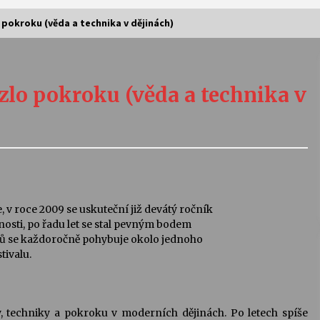
o pokroku (věda a technika v dějinách)
Vernisáž výstavy Josefíny Duškové:
Stávám se kapkou
zlo pokroku (věda a technika v
30. 7. 2026
Letní koncerty ve Stromovce:
Kolchoz a Jenakaši
28. 7. 2026
s
Vysočinka
e, v roce 2009 se uskuteční již devátý ročník
17. 7. 2026
nosti, po řadu let se stal pevným bodem
íků se každoročně pohybuje okolo jednoho
tivalu.
V
Varhanní recitál Michala Novenka v
Klášteře Želiv
3. 7. 2026
 techniky a pokroku v moderních dějinách. Po letech spíše