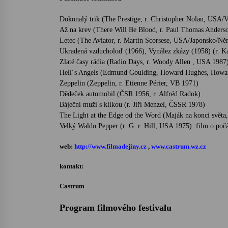
Dokonalý trik (The Prestige, r. Christopher Nolan, USA/
Až na krev (There Will Be Blood, r. Paul Thomas Ander
Letec (The Aviator, r. Martin Scorsese, USA/Japonsko/N
Ukradená vzducholoď (1966), Vynález zkázy (1958) (r. 
Zlaté časy rádia (Radio Days, r. Woody Allen , USA 1987)
Hell´s Angels (Edmund Goulding, Howard Hughes, How
Zeppelin (Zeppelin, r. Etienne Périer, VB 1971)
Dědeček automobil (ČSR 1956, r. Alfréd Radok)
Báječní muži s klikou (r. Jiří Menzel, ČSSR 1978)
The Light at the Edge od the Word (Maják na konci světa,
Velký Waldo Pepper (r. G. r. Hill, USA 1975): film o počát
web:
http://www.filmadejiny.cz
,
www.castrum.wz.cz
kontakt:
Castrum
Program filmového festivalu