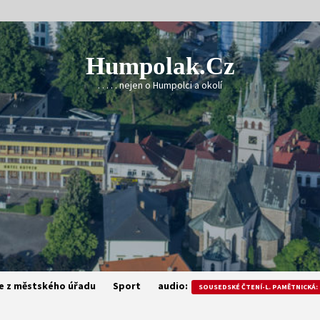
Humpolak.cz
. . . . . nejen o Humpolci a okolí
e z městského úřadu
Sport
audio:
SOUSEDSKÉ ČTENÍ-L. PAMĚTNICKÁ: 