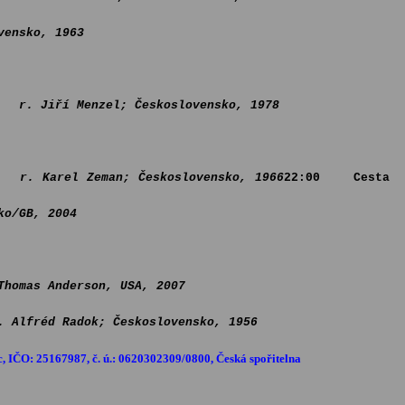
nsko, 1963
r. Jiří Menzel; Československo, 1978
r. Karel Zeman; Československo, 1966
22:00 Cesta
/GB, 2004
Thomas Anderson, USA, 2007
d Radok; Československo, 1956
c, IČO: 25167987, č. ú.: 0620302309/0800, Česká spořitelna