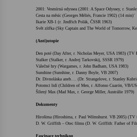
2001: Vesmírná odyssea (2001: A Space Odyssey, r. Stan
Cesta na měsíc (Georges Méliés, Francie 1902) (14 min)¨
Ikarie XB-1 (r. Jindřich Polák, ČSSR 1963)
Svět zítřka (Sky Captain and The World of Tomorrow, K
(Anti)utopie
Den poté (Day After, r. Nicholas Meyer, USA 1983) (TV 
Stalker (Stalker, r. Andrej Tarkovskij, SSSR 1979)
Válečné hry (Wargames, r. John Badham, USA 1983)
Sunshine (Sunshine, r. Danny Boyle, VB 2007)
Dr. Divnoláska aneb…. (Dr. Strangelove, r. Stanley Kubr
Potomci lidí (Children of Men, r. Alfonso Cuarón, VB/U
Šílený Max (Mad Max, r. George Miller, Austrálie 1979)
Dokumenty
Hirošima (Hiroshima, r. Paul Wilmshurst. VB 2005) (TV
D. W. Griffith – Otec filmu (D. W. Griffith: Father of 
Fascinace technikou