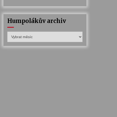
Humpolákův archiv
Humpolákův
archiv