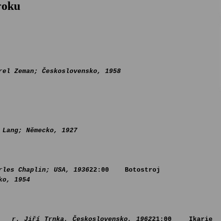
roku
man; Československo, 1958
 Lang; Německo, 1927
rles Chaplin; USA, 1936
22:00 Botostroj
o, 1954
r. Jiří Trnka, Československo, 1962
21:00 Ikarie