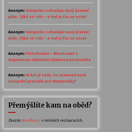
Anonym
:
Humpolec schvaluje nový územní
plán. Týká se i vás – a teď je čas se ozvat
Anonym
:
Humpolec schvaluje nový územní
plán. Týká se i vás – a teď je čas se ozvat
Anonym
:
Fleischsalat – Wurstsalat s
majonézou: německá salámová pochoutka
Anonym
:
AI Act je tady. Co znamená nové
evropské pravidlo pro Humpoláky?
Přemýšlíte kam na oběd?
Zkuste
Meníčka.cz
v místních restauracích.