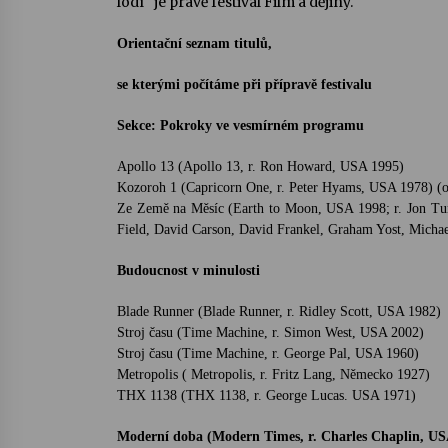
lodí“ je právě festival Film a dějiny.
Orientační seznam titulů,
se kterými počítáme při přípravě festivalu
Sekce: Pokroky ve vesmírném programu
Apollo 13 (Apollo 13, r. Ron Howard, USA 1995)
Kozoroh 1 (Capricorn One, r. Peter Hyams, USA 1978) (o 
Ze Země na Měsíc (Earth to Moon, USA 1998; r. Jon Tur
Field, David Carson, David Frankel, Graham Yost, Micha
Budoucnost v minulosti
Blade Runner (Blade Runner, r. Ridley Scott, USA 1982)
Stroj času (Time Machine, r. Simon West, USA 2002)
Stroj času (Time Machine, r. George Pal, USA 1960)
Metropolis ( Metropolis, r. Fritz Lang, Německo 1927)
THX 1138 (THX 1138, r. George Lucas. USA 1971)
Moderní doba (Modern Times, r. Charles Chaplin, US