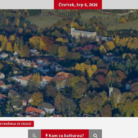
Čtvrtek, Srp 6, 2026
STRAŠIDLA ZE ZÁLESÍ
Kam za kulturou?