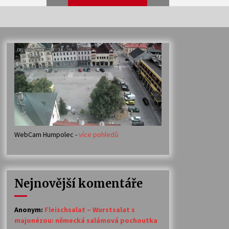
Veselí muzikanti
30. 7. 2026
Votavžatský ploty
23. 7. 2026
WebCam Humpolec -
více pohledů
Ozvěny prázdnin
14. 7. 2026
Nejnovější komentáře
Petr Adamec – Malovaný svět
30. 6. 2026
Anonym
:
Fleischsalat – Wurstsalat s
majonézou: německá salámová pochoutka