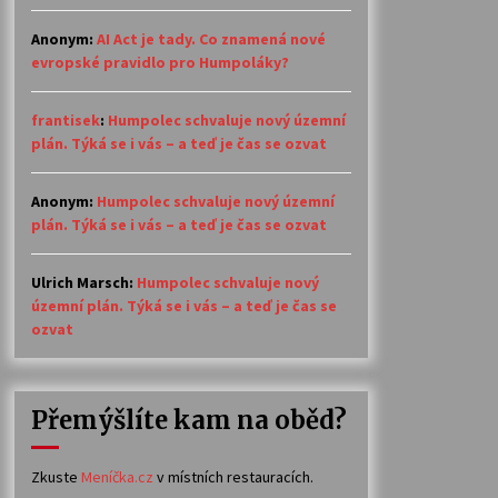
Anonym
:
AI Act je tady. Co znamená nové
evropské pravidlo pro Humpoláky?
frantisek
:
Humpolec schvaluje nový územní
plán. Týká se i vás – a teď je čas se ozvat
Anonym
:
Humpolec schvaluje nový územní
plán. Týká se i vás – a teď je čas se ozvat
Ulrich Marsch
:
Humpolec schvaluje nový
územní plán. Týká se i vás – a teď je čas se
ozvat
Přemýšlíte kam na oběd?
Zkuste
Meníčka.cz
v místních restauracích.