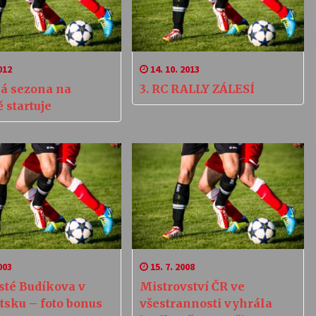
012
14. 10. 2013
á sezona na
3. RC RALLY ZÁLESÍ
 startuje
003
15. 7. 2008
sté Budíkova v
Mistrovství ČR ve
tsku – foto bonus
všestrannosti vyhrála