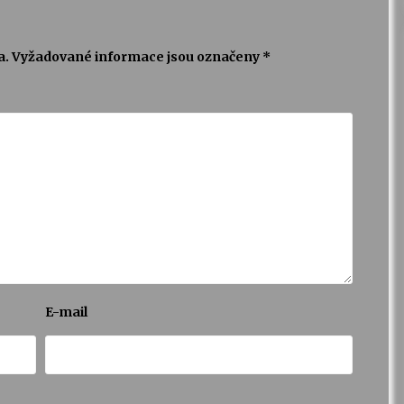
a.
Vyžadované informace jsou označeny
*
E-mail