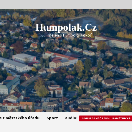
Humpolak.cz
. . . . . nejen o Humpolci a okolí
e z městského úřadu
Sport
audio:
SOUSEDSKÉ ČTENÍ-L. PAMĚTNICKÁ: 