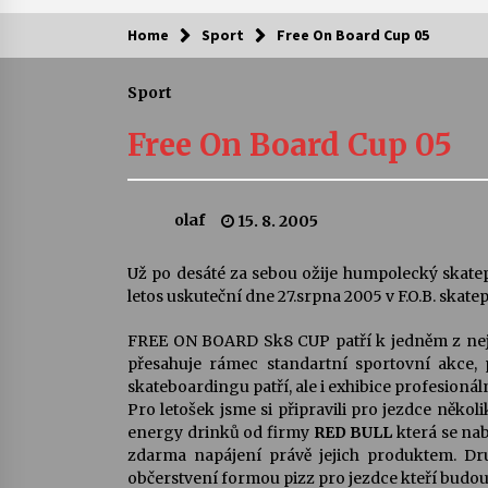
Home
Sport
Free On Board Cup 05
Kam za kulturou?
Sport
Letní koncerty ve Stromovce: Ars
Camerata a Sukuba Ensemble
Free On Board Cup 05
4. 8. 2026
Pozvánka na integrační festival
olaf
15. 8. 2005
Quijotova šedesátka: 28. 7.–1. 8.
2026
28. 7. 2026
Už po desáté za sebou ožije humpolecký skat
letos uskuteční dne 27.srpna 2005 v F.O.B. skat
Letní koncerty ve Stromovce: Rufu
Miller
FREE ON BOARD Sk8 CUP patří k jedněm z nejl
22. 7. 2026
přesahuje rámec standartní sportovní akce, 
skateboardingu patří, ale i exhibice profesionál
Pro letošek jsme si připravili pro jezdce něko
Za kulturou kousek za Humpolec. 
energy drinků od firmy
RED BULL
která se nab
Želivě ožije odkaz Josefa Čapka
zdarma napájení právě jejich produktem. Dr
13. 7. 2026
občerstvení formou pizz pro jezdce kteří budou 