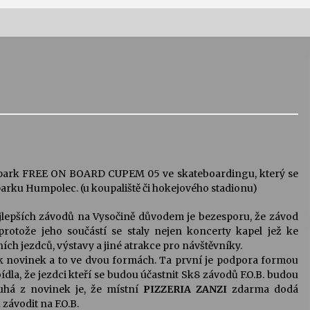
Vernisáž výstavy Josefíny Duškové:
Stávám se kapkou
30. 7. 2026
Letní koncerty ve Stromovce:
Kolchoz a Jenakaši
28. 7. 2026
epark FREE ON BOARD CUPEM 05 ve skateboardingu, který se
eparku Humpolec. (u koupaliště či hokejového stadionu)
s
Vysočinka
epších závodů na Vysočině důvodem je bezesporu, že závod
17. 7. 2026
protože jeho součástí se staly nejen koncerty kapel jež ke
ních jezdců, výstavy a jiné atrakce pro návštěvníky.
lik novinek a to ve dvou formách. Ta první je podpora formou
V
Varhanní recitál Michala Novenka v
ídla, že jezdci kteří se budou účastnit Sk8 závodů F.O.B. budou
Klášteře Želiv
uhá z novinek je, že místní
PIZZERIA ZANZI
zdarma dodá
3. 7. 2026
závodit na F.O.B.