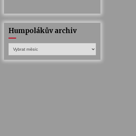
Humpolákův archiv
Humpolákův
archiv