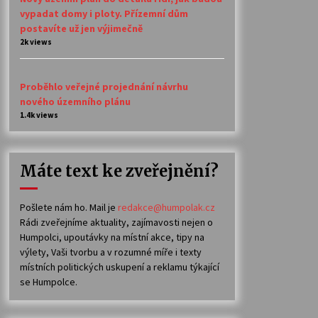
vypadat domy i ploty. Přízemní dům
postavíte už jen výjimečně
2k views
Proběhlo veřejné projednání návrhu
nového územního plánu
1.4k views
Máte text ke zveřejnění?
Pošlete nám ho. Mail je
redakce@humpolak.cz
Rádi zveřejníme aktuality, zajímavosti nejen o
Humpolci, upoutávky na místní akce, tipy na
výlety, Vaši tvorbu a v rozumné míře i texty
místních politických uskupení a reklamu týkající
se Humpolce.