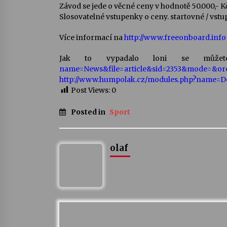
Závod se jede o věcné ceny v hodnotě 50.000,- K
Slosovatelné vstupenky o ceny. startovné / vstu
Více informací na
http://www.freeonboard.info
Jak to vypadalo loni se můž
name=News&file=article&sid=2353&mode=&or
http://www.humpolak.cz/modules.php?name=
Post Views:
0
Posted in
Sport
olaf