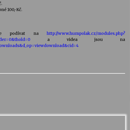
č.
pné 100,-Kč.
ete podívat na
http://www.humpolak.cz/modules.php?
der=0&thold=0
a videa jsou na
Downloads&d_op=viewdownload&cid=4