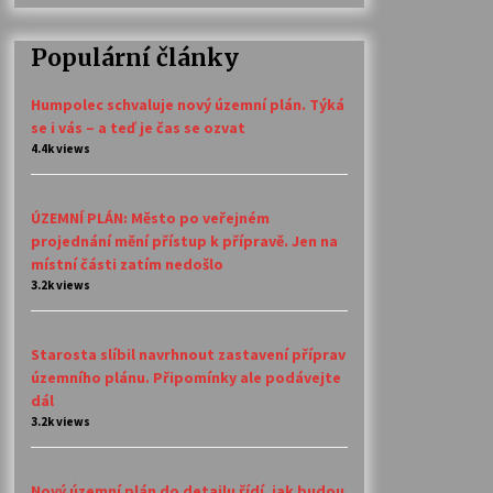
Populární články
Humpolec schvaluje nový územní plán. Týká
se i vás – a teď je čas se ozvat
4.4k views
ÚZEMNÍ PLÁN: Město po veřejném
projednání mění přístup k přípravě. Jen na
místní části zatím nedošlo
3.2k views
Starosta slíbil navrhnout zastavení příprav
územního plánu. Připomínky ale podávejte
dál
3.2k views
Nový územní plán do detailu řídí, jak budou