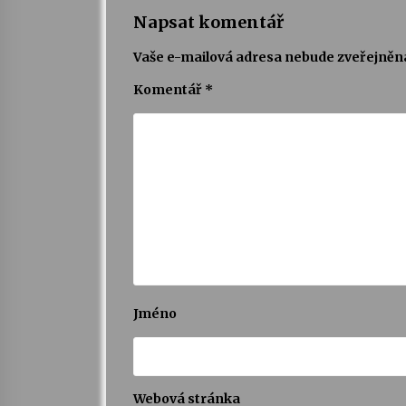
Napsat komentář
Vaše e-mailová adresa nebude zveřejněn
Komentář
*
Jméno
Webová stránka