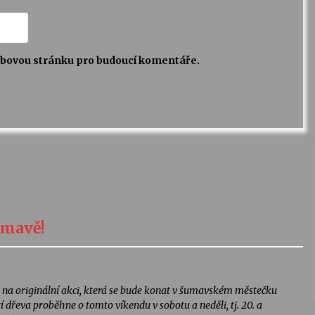
webovou stránku pro budoucí komentáře.
umavě!
vat na originální akci, která se bude konat v šumavském městečku
 dřeva proběhne o tomto víkendu v sobotu a neděli, tj. 20. a