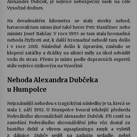
Alexander Dubček, je nejvíce nebezpečný úsek na celé
Vysočině dodnes.
Votavžatský ploty
23. 7. 2026
Na devadesátém kilometru se staly stovky nehod,
havarovali tam mimo jiné také herec Petr Haničinec nebo
ministr Josef Bakšay. V roce 1995 se tam stala hromadná
nehoda čtyřiceti aut, k další hromadné nehodě tam došlo
Letní koncerty ve Stromovce: Rufus Miller
i v roce 2001. Následně došlo k úpravám, změnilo se
22. 7. 2026
klopení zatáčky a drážky na silnici měly za úkol odvádět
vodu do stran. Přesto je místo podle dopravních expertů
stále nejvíce rizikovým na Vysočině.
Vysočinka
17. 7. 2026
Nehoda Alexandra Dubčeka
u Humpolce
Ozvěny prázdnin
14. 7. 2026
Nejznámější nehodou s tragickými následky je ta, která se
stala 1. září 1992. U Humpolce boural tehdejší předseda
Federálního shromáždněí Alexander Dubček. Při cestě na
zasedání Federálního shromáždění jeho vůz dostal za
Za kulturou kousek za Humpolec. V Želivě ožije
hustého deště a vlivem aquaplaningu smyk a vyletěl
odkaz Josefa Čapka
z dálnice. Dubče seděl na zadním sedadle, nebyl
13. 7. 2026