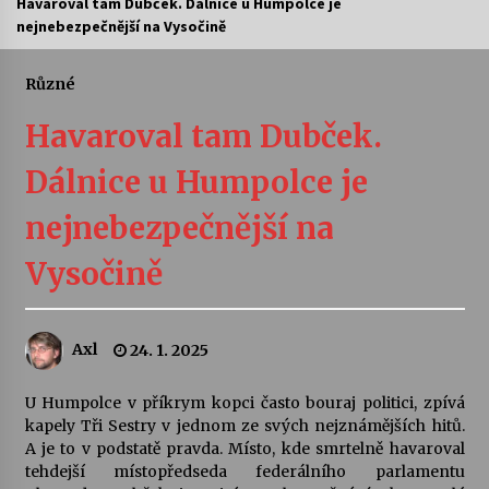
Havaroval tam Dubček. Dálnice u Humpolce je
nejnebezpečnější na Vysočině
Letní koncerty ve Stromovce: Ars Camerata a
Sukuba Ensemble
4. 8. 2026
Různé
Havaroval tam Dubček.
Vernisáž výstavy Josefíny Duškové: Stávám se
kapkou
Dálnice u Humpolce je
30. 7. 2026
nejnebezpečnější na
Veselí muzikanti
30. 7. 2026
Vysočině
Pozvánka na integrační festival Quijotova
Axl
24. 1. 2025
šedesátka: 28. 7.–1. 8. 2026
28. 7. 2026
U Humpolce v příkrym kopci často bouraj politici, zpívá
kapely Tři Sestry v jednom ze svých nejznámějších hitů.
Letní koncerty ve Stromovce: Kolchoz a
A je to v podstatě pravda. Místo, kde smrtelně havaroval
Jenakaši
tehdejší místopředseda federálního parlamentu
28. 7. 2026