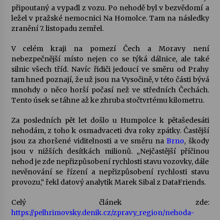
připoutaný a vypadl z vozu. Po nehodě byl v bezvědomí a
ležel v pražské nemocnici Na Homolce. Tam na následky
Varhanní recitál Michala Novenka v Klášteře
zranění 7. listopadu zemřel.
Želiv
3. 7. 2026
V celém kraji na pomezí Čech a Moravy není
nebezpečnější místo nejen co se týká dálnice, ale také
silnic všech tříd. Navíc řidiči jedoucí ve směru od Prahy
Petr Adamec – Malovaný svět
tam hned poznají, že už jsou na Vysočině, v této části bývá
30. 6. 2026
mnohdy o něco horší počasí než ve středních Čechách.
Tento úsek se táhne až ke zhruba stočtvrtému kilometru.
Za posledních pět let došlo u Humpolce k pětašedesáti
nehodám, z toho k osmadvaceti dva roky zpátky. Častější
jsou za zhoršené viditelnosti a ve směru na
Brno
, škody
jsou v nižších desítkách milionů. „Nejčastější příčinou
nehod je zde nepřizpůsobení rychlosti stavu vozovky, dále
nevěnování se řízení a nepřizpůsobení rychlosti stavu
provozu,“ řekl datový analytik Marek Sibal z DataFriends.
Celý článek zde:
https://pelhrimovsky.denik.cz/zpravy_region/nehoda-