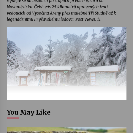
Vydejte se na běžkách po stopách prvních lyžařů na
Novoměstsku. Čeká vás 25 kilometrů upravených tratí
vedoucích od Vysočina Areny přes malebné Tři Studně až k
legendárnímu Fryšavskému ledovci. Post Views: 11
You May Like