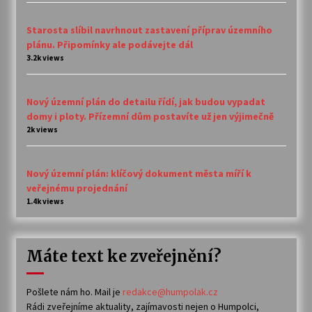
Starosta slíbil navrhnout zastavení příprav územního
plánu. Připomínky ale podávejte dál
3.2k views
Nový územní plán do detailu řídí, jak budou vypadat
domy i ploty. Přízemní dům postavíte už jen výjimečně
2k views
Nový územní plán: klíčový dokument města míří k
veřejnému projednání
1.4k views
Máte text ke zveřejnění?
Pošlete nám ho. Mail je
redakce@humpolak.cz
Rádi zveřejníme aktuality, zajímavosti nejen o Humpolci,