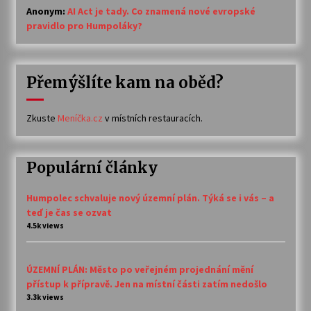
Anonym
:
AI Act je tady. Co znamená nové evropské
pravidlo pro Humpoláky?
Přemýšlíte kam na oběd?
Zkuste
Meníčka.cz
v místních restauracích.
Populární články
Humpolec schvaluje nový územní plán. Týká se i vás – a
teď je čas se ozvat
4.5k views
ÚZEMNÍ PLÁN: Město po veřejném projednání mění
přístup k přípravě. Jen na místní části zatím nedošlo
3.3k views