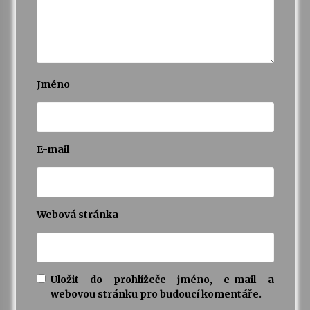
Jméno
E-mail
Webová stránka
Uložit do prohlížeče jméno, e-mail a
webovou stránku pro budoucí komentáře.