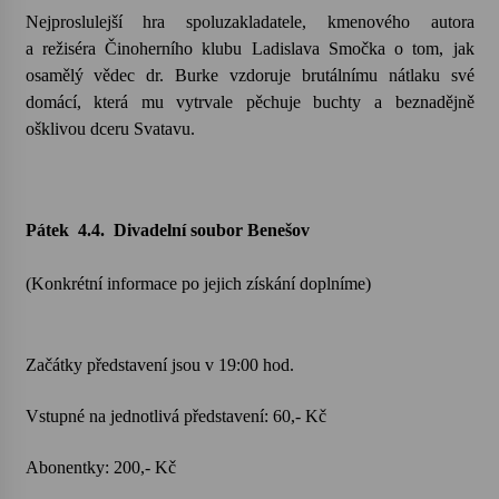
Nejproslulejší hra spoluzakladatele, kmenového autora
a režiséra Činoherního klubu Ladislava Smočka o tom, jak
osamělý vědec dr. Burke vzdoruje brutálnímu nátlaku své
domácí, která mu vytrvale pěchuje buchty a beznadějně
ošklivou dceru Svatavu.
Pátek 4.4. Divadelní soubor Benešov
(Konkrétní informace po jejich získání doplníme)
Začátky představení jsou v
19:00
hod.
Vstupné na jednotlivá představení: 60,- Kč
Abonentky
: 200,- Kč