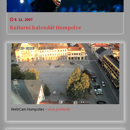
8. 11. 2007
Kulturní kalendář Humpolce
WebCam Humpolec -
více pohledů