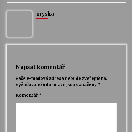
myska
Napsat komentář
Vaše e-mailová adresa nebude zveřejněna.
Vyžadované informace jsou označeny
*
Komentář
*