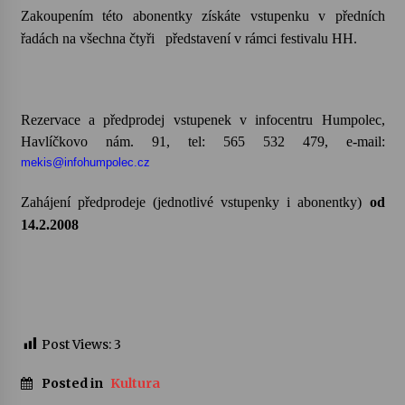
Zakoupením této abonentky získáte vstupenku v předních
řadách na všechna čtyři představení v rámci festivalu HH.
Rezervace a předprodej vstupenek v infocentru Humpolec,
Havlíčkovo nám. 91, tel: 565 532 479, e-mail:
mekis@infohumpolec.cz
Zahájení předprodeje (jednotlivé vstupenky i abonentky)
od
14.2.2008
Post Views:
3
Posted in
Kultura