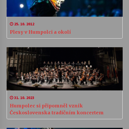
25. 10. 2012
Plesy v Humpolci a okolí
31. 10. 2023
Humpolec si připomněl vznik
Československa tradičním koncertem