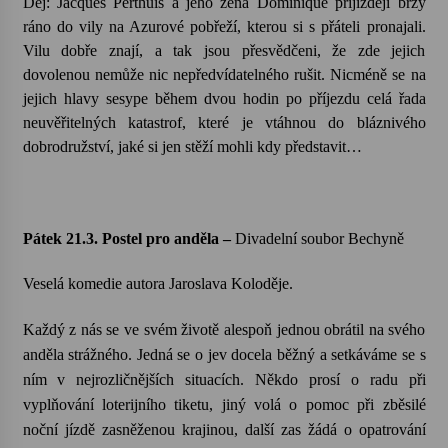
Děj: Jacques Perthuis a jeho žena Dominique přijíždějí brzy
ráno do vily na Azurové pobřeží, kterou si s přáteli pronajali.
Votavžatský ploty
Vilu dobře znají, a tak jsou přesvědčeni, že zde jejich
23. 7. 2026
dovolenou nemůže nic nepředvídatelného rušit. Nicméně se na
jejich hlavy sesype během dvou hodin po příjezdu celá řada
neuvěřitelných katastrof, které je vtáhnou do bláznivého
Letní koncerty ve Stromovce: Rufus Miller
dobrodružství, jaké si jen stěží mohli kdy představit…
22. 7. 2026
Vysočinka
Pátek 21.3. Postel pro anděla –
Divadelní soubor Bechyně
17. 7. 2026
Veselá komedie autora Jaroslava Koloděje.
Ozvěny prázdnin
Každý z nás se ve svém životě alespoň jednou obrátil na svého
14. 7. 2026
anděla strážného. Jedná se o jev docela běžný a setkáváme se s
ním v nejrozličnějších situacích. Někdo prosí o radu při
vyplňování loterijního tiketu, jiný volá o pomoc při zběsilé
Za kulturou kousek za Humpolec. V Želivě ožije
odkaz Josefa Čapka
noční jízdě zasněženou krajinou, další zas žádá o opatrování
13. 7. 2026