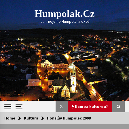
Skip
to
Humpolak.cz
content
. . . . . nejen o Humpolci a okolí
Kam za kulturou?
Home
Kultura
Honzlův Humpolec 2008
Kam za kulturou?