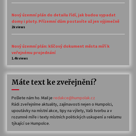
Nový územní plán do detailu řídí, jak budou vypadat
domy i ploty. Přízemní dům postavíte už jen výjimečně
2k views
Nový územní plán: klíčový dokument města míří k
veřejnému projednání
1.4k views
Máte text ke zveřejnění?
Pošlete nám ho. Mail je
redakce@humpolak.cz
Rádi zveřejníme aktuality, zajímavosti nejen o Humpolci,
upoutávky na místní akce, tipy na výlety, Vaši tvorbu a v
rozumné míře i texty místních politických uskupení a reklamu
týkající se Humpolce.