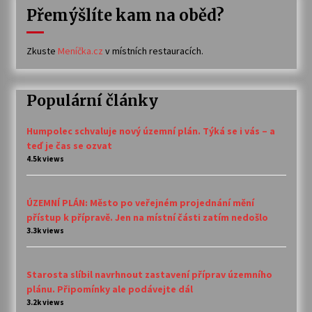
Přemýšlíte kam na oběd?
Zkuste
Meníčka.cz
v místních restauracích.
Populární články
Humpolec schvaluje nový územní plán. Týká se i vás – a
teď je čas se ozvat
4.5k views
ÚZEMNÍ PLÁN: Město po veřejném projednání mění
přístup k přípravě. Jen na místní části zatím nedošlo
3.3k views
Starosta slíbil navrhnout zastavení příprav územního
plánu. Připomínky ale podávejte dál
3.2k views