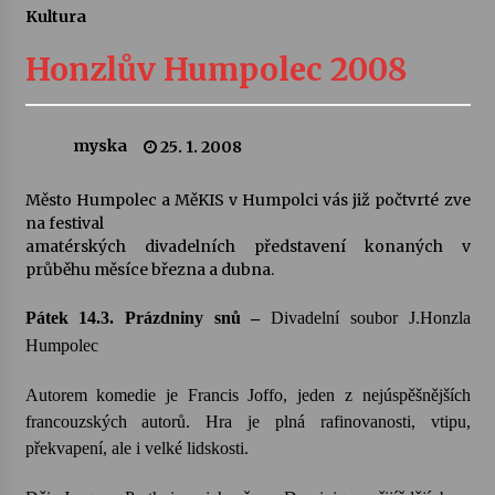
Kultura
Letní koncerty ve Stromovce: Ars Camerata a
Sukuba Ensemble
Honzlův Humpolec 2008
4. 8. 2026
Vernisáž výstavy Josefíny Duškové: Stávám se
myska
25. 1. 2008
kapkou
30. 7. 2026
Město Humpolec a MěKIS v Humpolci vás již počtvrté zve
na festival
Veselí muzikanti
amatérských divadelních představení konaných v
30. 7. 2026
průběhu měsíce března a dubna.
Pátek 14.3.
Prázdniny snů –
Divadelní soubor J.Honzla
Pozvánka na integrační festival Quijotova
Humpolec
šedesátka: 28. 7.–1. 8. 2026
28. 7. 2026
Autorem komedie je Francis Joffo, jeden z nejúspěšnějších
francouzských autorů. Hra je plná rafinovanosti, vtipu,
Letní koncerty ve Stromovce: Kolchoz a
překvapení, ale i velké lidskosti.
Jenakaši
28. 7. 2026