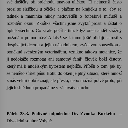
své dušičky při průchodu tmavou uličkou. Ti nejmenší často
prosí se slzičkou u očička a pláčem na krajíčku o to, aby se
Varhanní recitál Michala Novenka v Klášteře
tatínek a maminka nikdy nedověděli o fotbalové mičudě a
Želiv
rozbitém oknu. Zkrátka všichni jsme zvyklí prosit a žádat o
3. 7. 2026
úplně všechno. Co si ale počít s tím, když onen anděl strážný
požádá o pomoc nás? A když se k tomu ještě přidají starosti s
Petr Adamec – Malovaný svět
dospívající dcerou a jejím nápadníkem, zvědavou sousedkou a
30. 6. 2026
poněkud svérázným veterinářem, vznikne taková motanice, že
ji nedokáže rozmotat ani samotný farář, člověk boží čistoty,
který má k andělským bytostem nejblíže. Příběh o tom, jak by
se nemělo střílet pánu Bohu do oken je plný situací, které mnozí
z nás velmi dobře znají, ale přesto, nebo možná právě proto, při
jejich shlédnutí propadáme v záchvaty smíchu.
Pátek 28.3. Podivné odpoledne Dr. Zvonka Burkeho
–
Divadelní soubor Volyně