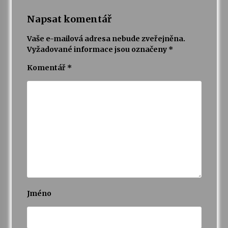
Napsat komentář
Vaše e-mailová adresa nebude zveřejněna.
Vyžadované informace jsou označeny
*
Komentář
*
Jméno