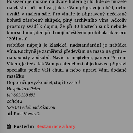
Posezení je možné na dvoře kolem grilu, kde se můžete
na vlastní oči podívat, jak se Vám připravuje oběd, nebo
Votavžatský ploty
uvnitř, v malém sále. Pro vinaře je připravený nečekaně
23. 7. 2026
bohatě zásobený sklípek, plný archivního vína. Ačkoliv
prostory svádí k dojmu, že při 30 hostech si už nebude
kam sednout, den před mojí návštěvou probíhala akce pro
120! hostů.
Letní koncerty ve Stromovce: Rufus Miller
Nabídka nápojů je klasická, nadstandardní je nabídka
22. 7. 2026
vína. Kuchyně je zaměřená především na maso na grilu –
na spousty způsobů. Navíc, s majitelem, panem Petrem
Vlkem, je řeč a tak Vám po předchozí objednávce připraví
Vysočinka
specialitu podle Vaší chuti, a nebo upraví Vámi dodané
17. 7. 2026
masíčko.
Doporučuji vyzkoušet, stojí to za to!
Hospůdka u Petra
Ozvěny prázdnin
tel: 603 338 653
14. 7. 2026
Zahájí 2
584 01 Ledeč nad Sázavou
Post Views:
2
Za kulturou kousek za Humpolec. V Želivě ožije
odkaz Josefa Čapka
Posted in
Restaurace a bary
13. 7. 2026