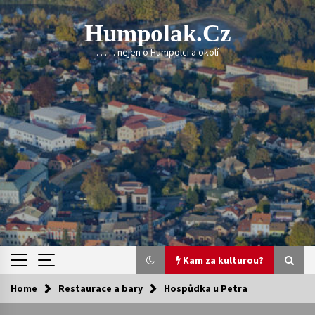
Skip
to
Humpolak.cz
content
. . . . . nejen o Humpolci a okolí
Kam za kulturou?
Home
Restaurace a bary
Hospůdka u Petra
Kam za kulturou?