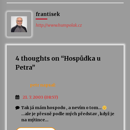
frantisek
Varhanní recitál Michala Novenka v Klášteře
Želiv
3. 7. 2026
http://www.humpolak.cz
Petr Adamec – Malovaný svět
30. 6. 2026
4 thoughts on “
Hospůdka u
Petra
”
petr
napsal:
21. 7. 2003 (08:57)
Tak já mám hospodu , a nevím o tom…
…ale je přesně podle mých představ , když je
na mýtince…