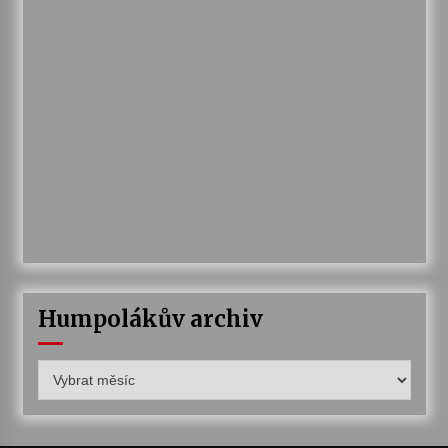
Humpolákův archiv
Humpolákův
archiv