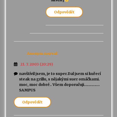
skvělej
Odpovědět
Anonym
napsal:
21. 7. 2003 (20:29)
navštívil jsem, je to super.Dal jsem si kuřecí
steak na grillu, s nějakými suer omáčkami.
moc, moc dobré.. Všem doporučuji…………….
SAMPUS
Odpovědět