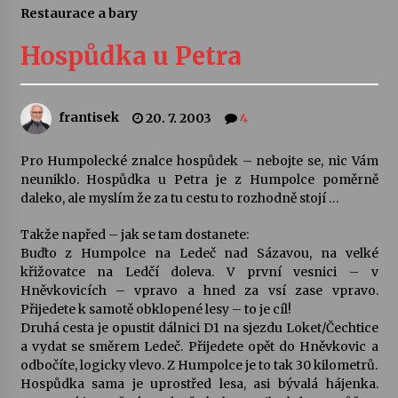
Restaurace a bary
Letní koncerty ve Stromovce: Ars Camerata a
Sukuba Ensemble
Hospůdka u Petra
4. 8. 2026
Vernisáž výstavy Josefíny Duškové: Stávám se
frantisek
20. 7. 2003
4
kapkou
30. 7. 2026
Pro Humpolecké znalce hospůdek – nebojte se, nic Vám
neuniklo. Hospůdka u Petra je z Humpolce poměrně
Veselí muzikanti
daleko, ale myslím že za tu cestu to rozhodně stojí …
30. 7. 2026
Takže napřed – jak se tam dostanete:
Buďto z Humpolce na Ledeč nad Sázavou, na velké
křižovatce na Ledčí doleva. V první vesnici – v
Pozvánka na integrační festival Quijotova
šedesátka: 28. 7.–1. 8. 2026
Hněvkovicích – vpravo a hned za vsí zase vpravo.
28. 7. 2026
Přijedete k samotě obklopené lesy – to je cíl!
Druhá cesta je opustit dálnici D1 na sjezdu Loket/Čechtice
a vydat se směrem Ledeč. Přijedete opět do Hněvkovic a
Letní koncerty ve Stromovce: Kolchoz a
odbočíte, logicky vlevo. Z Humpolce je to tak 30 kilometrů.
Jenakaši
Hospůdka sama je uprostřed lesa, asi bývalá hájenka.
28. 7. 2026