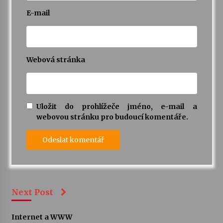
E-mail
Webová stránka
Uložit do prohlížeče jméno, e-mail a
webovou stránku pro budoucí komentáře.
Next Post
Internet a WWW