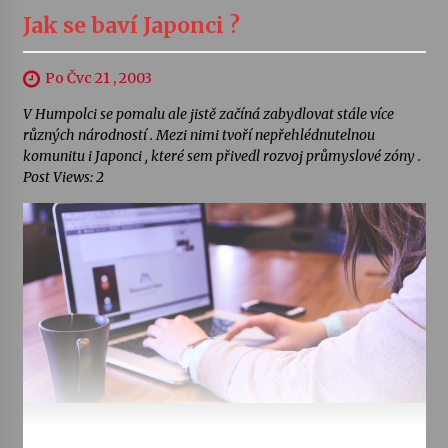
Jak se baví Japonci ?
Po Čvc 21 , 2003
V Humpolci se pomalu ale jistě začíná zabydlovat stále více
různých národností . Mezi nimi tvoří nepřehlédnutelnou
komunitu i Japonci , které sem přivedl rozvoj průmyslové zóny .
Post Views: 2