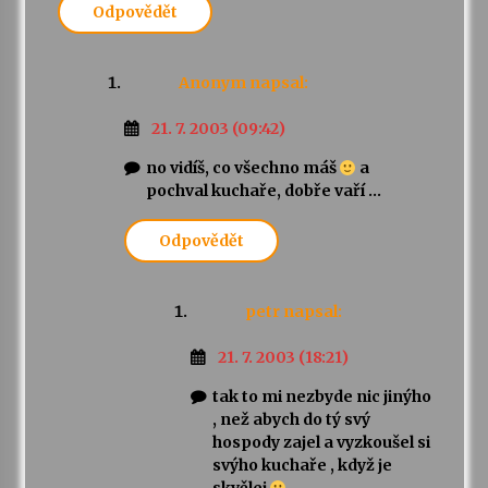
Odpovědět
Anonym
napsal:
21. 7. 2003 (09:42)
no vidíš, co všechno máš
a
pochval kuchaře, dobře vaří …
Odpovědět
petr
napsal:
21. 7. 2003 (18:21)
tak to mi nezbyde nic jinýho
, než abych do tý svý
hospody zajel a vyzkoušel si
svýho kuchaře , když je