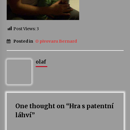
Post Views:
3
Posted in
O pivovaru Bernard
olaf
One thought on “
Hra s patentní
láhví
”