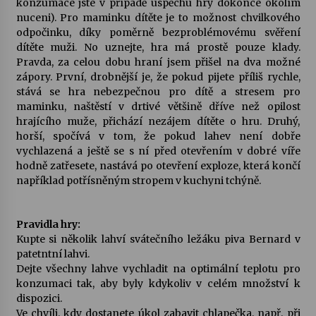
konzumace jste v případě úspěchu hry dokonce okolím
nuceni). Pro maminku dítěte je to možnost chvilkového
Votavžatský ploty
odpočinku, díky poměrně bezproblémovému svěření
23. 7. 2026
dítěte muži. No uznejte, hra má prostě pouze klady.
Pravda, za celou dobu hraní jsem přišel na dva možné
zápory. První, drobnější je, že pokud pijete příliš rychle,
stává se hra nebezpečnou pro dítě a stresem pro
Letní koncerty ve Stromovce: Rufus Miller
maminku, naštěstí v drtivé většině dříve než opilost
22. 7. 2026
hrajícího muže, přichází nezájem dítěte o hru. Druhý,
horší, spočívá v tom, že pokud lahev není dobře
vychlazená a ještě se s ní před otevřením v dobré víře
Vysočinka
hodně zatřesete, nastává po otevření exploze, která končí
17. 7. 2026
například potřísněným stropem v kuchyni tchýně.
Ozvěny prázdnin
Pravidla hry:
14. 7. 2026
Kupte si několik lahví svátečního ležáku piva Bernard v
patetntní lahvi.
Dejte všechny lahve vychladit na optimální teplotu pro
konzumaci tak, aby byly kdykoliv v celém množství k
Za kulturou kousek za Humpolec. V Želivě ožije
dispozici.
odkaz Josefa Čapka
Ve chvíli, kdy dostanete úkol zabavit chlapečka, např. při
13. 7. 2026