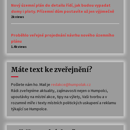
Nový územní plán do detailu řídí, jak budou vypadat
domy i ploty. Přízemní dům postavíte už jen výjimečně
2k views
Proběhlo veřejné projednání návrhu nového územního
plánu
1.4k views
Máte text ke zveřejnění?
Pošlete nám ho. Mail je
redakce@humpolak.cz
Rádi zveřejníme aktuality, zajímavosti nejen o Humpolci,
upoutávky na místní akce, tipy na výlety, Vaši tvorbu a v
rozumné míře i texty místních politických uskupení a reklamu
týkající se Humpolce.