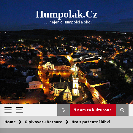
Skip
to
Humpolak.cz
content
. . . . . nejen o Humpolci a okolí
Kam za kulturou?
Home
O pivovaru Bernard
Hra s patentní láhví
Kam za kulturou?