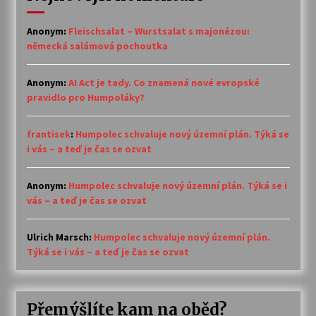
Anonym
:
Fleischsalat – Wurstsalat s majonézou:
německá salámová pochoutka
Anonym
:
AI Act je tady. Co znamená nové evropské
pravidlo pro Humpoláky?
frantisek
:
Humpolec schvaluje nový územní plán. Týká se
i vás – a teď je čas se ozvat
Anonym
:
Humpolec schvaluje nový územní plán. Týká se i
vás – a teď je čas se ozvat
Ulrich Marsch
:
Humpolec schvaluje nový územní plán.
Týká se i vás – a teď je čas se ozvat
Přemýšlíte kam na oběd?