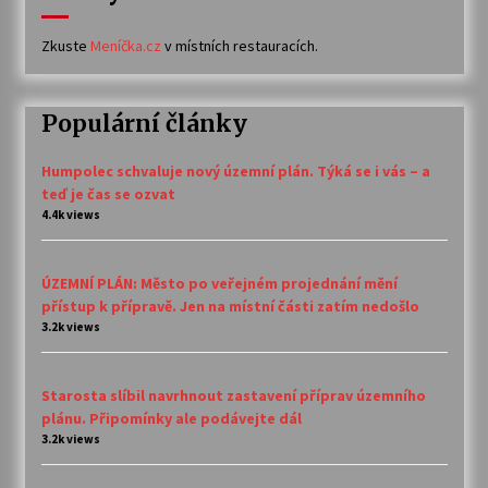
Zkuste
Meníčka.cz
v místních restauracích.
Populární články
Humpolec schvaluje nový územní plán. Týká se i vás – a
teď je čas se ozvat
4.4k views
ÚZEMNÍ PLÁN: Město po veřejném projednání mění
přístup k přípravě. Jen na místní části zatím nedošlo
3.2k views
Starosta slíbil navrhnout zastavení příprav územního
plánu. Připomínky ale podávejte dál
3.2k views