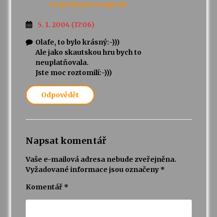
nepochopena
napsal:
5. 1. 2004 (17:06)
Olafe, to bylo krásný:-)))
Ale jako skautskou hru bych to
neuplatňovala.
Jste moc roztomilí:-)))
Odpovědět
Napsat komentář
Vaše e-mailová adresa nebude zveřejněna.
Vyžadované informace jsou označeny
*
Komentář
*