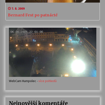
7. 8. 2009
Bernard Fest po patnácté
WebCam Humpolec -
více pohledů
Nejnovější komentáře