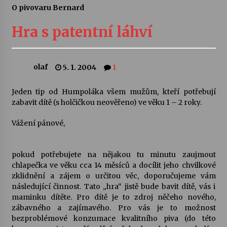
O pivovaru Bernard
Letní koncerty ve Stromovce: Ars Camerata a
Sukuba Ensemble
Hra s patentní láhví
4. 8. 2026
Vernisáž výstavy Josefíny Duškové: Stávám se
olaf
5. 1. 2004
1
kapkou
30. 7. 2026
Jeden tip od Humpoláka všem mužům, kteří potřebují
zabavit dítě (s holčičkou neověřeno) ve věku 1 – 2 roky.
Veselí muzikanti
30. 7. 2026
Vážení pánové,
pokud potřebujete na nějakou tu minutu zaujmout
Pozvánka na integrační festival Quijotova
šedesátka: 28. 7.–1. 8. 2026
chlapečka ve věku cca 14 měsíců a docílit jeho chvilkové
28. 7. 2026
zklidnění a zájem o určitou věc, doporučujeme vám
následující činnost. Tato „hra“ jistě bude bavit dítě, vás i
maminku dítěte. Pro dítě je to zdroj něčeho nového,
Letní koncerty ve Stromovce: Kolchoz a
zábavného a zajímavého. Pro vás je to možnost
Jenakaši
bezproblémové konzumace kvalitního piva (do této
28. 7. 2026