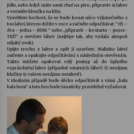
jídle, nebo když máte sami chuť na pivo, připravte si lahev
a vezměte kloučka na klín.
Varhanní recitál Michala Novenka v Klášteře
Vysvětlete hochovi, že se bude konat něco výjimečného s
Želiv
tou lahví, kterou držíte v ruce a začněte odpočítávat: “ tři –
3. 7. 2026
dva – jedna – BUM “ nebo „připravit – ke startu – pozor-
TEĎ“ a otevřete láhev (nejlépe tak, aby vydala alespoň
Petr Adamec – Malovaný svět
nějaký zvuk).
30. 6. 2026
Upijte trochu z lahve a opět jí uzavřete. Malinko lahví
zatřeste a opakujte odpočítávání s následným otevřením.
Takto můžete opakovat celý postup až do úplného
vyprázdnění lahve (případně ostatních láhví) či nezájmu
klučiny (o vašem nezájmu nemluvě).
V ideálním případě bude děcko odpočítávát s vámi „bala
bala bum“ a tuto hru bude fanaticky pravidelně vyžadovat.