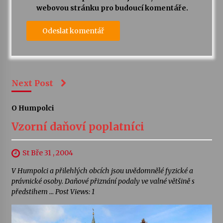
webovou stránku pro budoucí komentáře.
Next Post
O Humpolci
Vzorní daňoví poplatníci
St Bře 31 , 2004
V Humpolci a přilehlých obcích jsou uvědomnělé fyzické a
právnické osoby. Daňové přiznání podaly ve valné většině s
předstihem … Post Views: 1