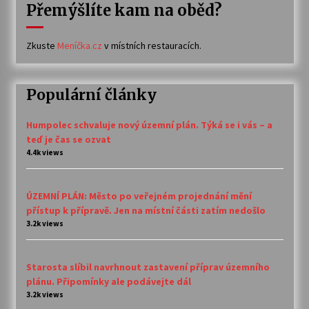
Přemýšlíte kam na oběd?
Zkuste
Meníčka.cz
v místních restauracích.
Populární články
Humpolec schvaluje nový územní plán. Týká se i vás – a
teď je čas se ozvat
4.4k views
ÚZEMNÍ PLÁN: Město po veřejném projednání mění
přístup k přípravě. Jen na místní části zatím nedošlo
3.2k views
Starosta slíbil navrhnout zastavení příprav územního
plánu. Připomínky ale podávejte dál
3.2k views