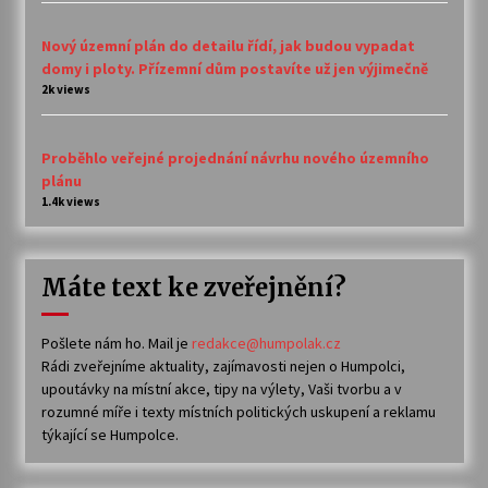
Nový územní plán do detailu řídí, jak budou vypadat
domy i ploty. Přízemní dům postavíte už jen výjimečně
2k views
Proběhlo veřejné projednání návrhu nového územního
plánu
1.4k views
Máte text ke zveřejnění?
Pošlete nám ho. Mail je
redakce@humpolak.cz
Rádi zveřejníme aktuality, zajímavosti nejen o Humpolci,
upoutávky na místní akce, tipy na výlety, Vaši tvorbu a v
rozumné míře i texty místních politických uskupení a reklamu
týkající se Humpolce.