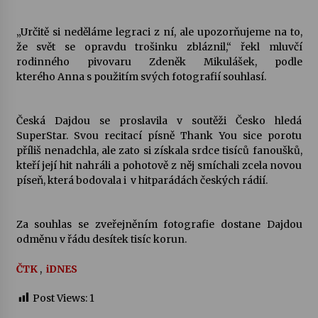
„Určitě si neděláme legraci z ní, ale upozorňujeme na to,
Varhanní recitál Michala Novenka v Klášteře
že svět se opravdu trošinku zbláznil,“ řekl mluvčí
Želiv
rodinného pivovaru Zdeněk Mikulášek, podle
3. 7. 2026
kterého Anna s použitím svých fotografií souhlasí.
Petr Adamec – Malovaný svět
30. 6. 2026
Česká Dajdou se proslavila v soutěži Česko hledá
SuperStar. Svou recitací písně Thank You sice porotu
příliš nenadchla, ale zato si získala srdce tisíců fanoušků,
kteří její hit nahráli a pohotově z něj smíchali zcela novou
píseň, která bodovala i v hitparádách českých rádií.
Za souhlas se zveřejněním fotografie dostane Dajdou
odměnu v řádu desítek tisíc korun.
ČTK
,
iDNES
Post Views:
1