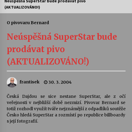
Neúspěšná SuperStar bude prodávat pivo
(AKTUALIZOVÁNO!)
Letní koncerty ve Stromovce: Ars Camerata a
Sukuba Ensemble
4. 8. 2026
O pivovaru Bernard
Neúspěšná SuperStar bude
Vernisáž výstavy Josefíny Duškové: Stávám se
kapkou
prodávat pivo
30. 7. 2026
(AKTUALIZOVÁNO!)
Veselí muzikanti
30. 7. 2026
frantisek
30. 3. 2004
Pozvánka na integrační festival Quijotova
šedesátka: 28. 7.–1. 8. 2026
Česká Dajdou se sice nestane SuperStar, ale z očí
28. 7. 2026
veřejnosti v nejbližší době nezmizí. Pivovar Bernard se
totiž rozhodl využít tváře nejznámější z odpadlíků soutěže
Česko hledá SuperStar a rozmístí po republice billboardy
Letní koncerty ve Stromovce: Kolchoz a
s její fotografií.
Jenakaši
28. 7. 2026