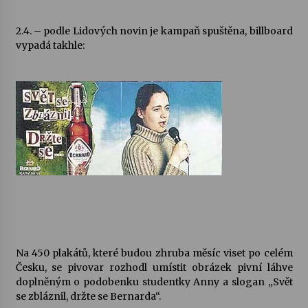
Votavžatský ploty
2.4. – podle Lidových novin je kampaň spuštěna, billboard
23. 7. 2026
vypadá takhle:
Letní koncerty ve Stromovce: Rufus Miller
22. 7. 2026
Vysočinka
17. 7. 2026
Ozvěny prázdnin
14. 7. 2026
Na 450 plakátů, které budou zhruba měsíc viset po celém
Česku, se pivovar rozhodl umístit obrázek pivní láhve
Za kulturou kousek za Humpolec. V Želivě ožije
doplněným o podobenku studentky Anny a slogan „Svět
odkaz Josefa Čapka
se zbláznil, držte se Bernarda“.
13. 7. 2026