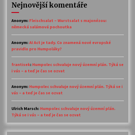
Nejnovější komentáře
Anonym
:
Fleischsalat – Wurstsalat s majonézou:
německá salámová pochoutka
Anonym
:
AI Act je tady. Co znamená nové evropské
pravidlo pro Humpoláky?
frantisek
:
Humpolec schvaluje nový územní plán. Týká se
i vás – a teď je čas se ozvat
Anonym
:
Humpolec schvaluje nový územní plán. Týká se i
vás – a teď je čas se ozvat
Ulrich Marsch
:
Humpolec schvaluje nový územní plán.
Týká se i vás – a teď je čas se ozvat