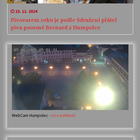
15. 11. 2024
Pivovarem roku je podle Sdružení přátel
piva poosmé Bernard z Humpolce
WebCam Humpolec -
více pohledů