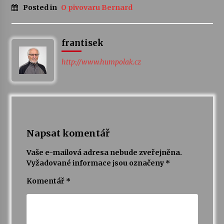
Posted in
O pivovaru Bernard
frantisek
http://www.humpolak.cz
Napsat komentář
Vaše e-mailová adresa nebude zveřejněna.
Vyžadované informace jsou označeny
*
Komentář
*