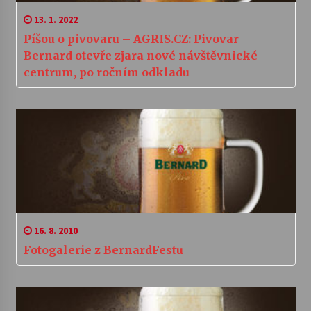
13. 1. 2022
Píšou o pivovaru – AGRIS.CZ: Pivovar
Bernard otevře zjara nové návštěvnické
centrum, po ročním odkladu
16. 8. 2010
Fotogalerie z BernardFestu