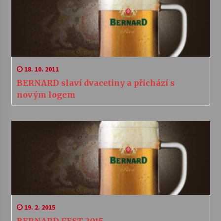
18. 10. 2011
BERNARD slaví dvacetiny a přichází s
novým logem
19. 2. 2015