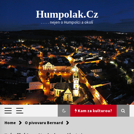
Skip
to
Humpolak.cz
content
. . . . . nejen o Humpolci a okolí
Kam za kulturou?
Home
O pivovaru Bernard
Kam za kulturou?