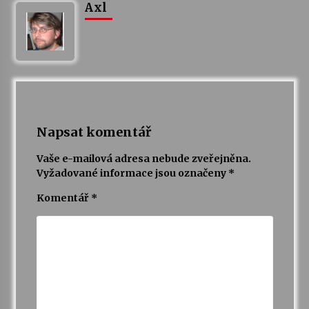
Axl
Napsat komentář
Vaše e-mailová adresa nebude zveřejněna.
Vyžadované informace jsou označeny
*
Komentář
*