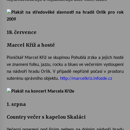
Votavžatský ploty
23. 7. 2026
18. července
Letní koncerty ve Stromovce: Rufus Miller
Marcel Kříž a hosté
22. 7. 2026
Písničkář Marcel Kříž se skupinou Pohublá zrzka a jejich hosté
ve znamení folku, jazzu, rocku a blues ve večerním vystoupení
Vysočinka
17. 7. 2026
na nádvoří hradu Orlík. V případě nepřízně počasí v prostoru
suterénu správního objektu.
http://marcelkriz.infozde.cz
Ozvěny prázdnin
14. 7. 2026
1. srpna
Country večer s kapelou Skaláci
Za kulturou kousek za Humpolec. V Želivě ožije
odkaz Josefa Čapka
13. 7. 2026
Večerní posezení pod širým nebem na dolním nádvoří hradu