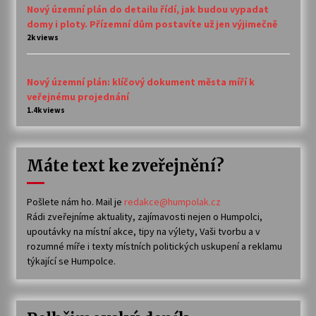
Nový územní plán do detailu řídí, jak budou vypadat
domy i ploty. Přízemní dům postavíte už jen výjimečně
2k views
Nový územní plán: klíčový dokument města míří k
veřejnému projednání
1.4k views
Máte text ke zveřejnění?
Pošlete nám ho. Mail je
redakce@humpolak.cz
Rádi zveřejníme aktuality, zajímavosti nejen o Humpolci,
upoutávky na místní akce, tipy na výlety, Vaši tvorbu a v
rozumné míře i texty místních politických uskupení a reklamu
týkající se Humpolce.