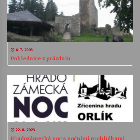
4. 7. 2003
Pohlednice z prázdnin
22. 8. 2023
Hradozámecká noc s nočními prohlídkami