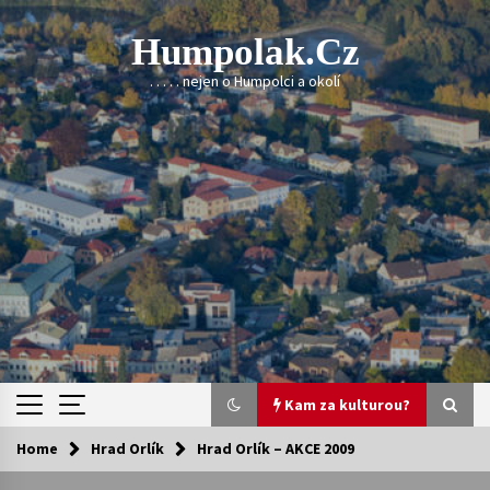
Skip
to
Humpolak.cz
content
. . . . . nejen o Humpolci a okolí
Kam za kulturou?
Home
Hrad Orlík
Hrad Orlík – AKCE 2009
Kam za kulturou?