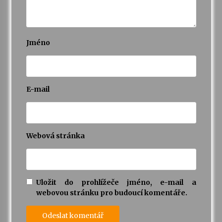
Jméno
E-mail
Webová stránka
Uložit do prohlížeče jméno, e-mail a
webovou stránku pro budoucí komentáře.