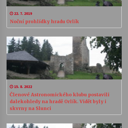
22. 7. 2019
Noční prohlídky hradu Orlík
15. 8. 2022
Členové Astronomického klubu postavili
dalekohledy na hradě Orlík. Vidět byly i
skvrny na Slunci