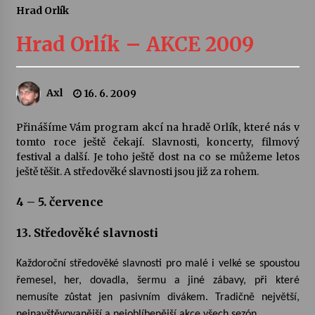
Hrad Orlík
Letní koncerty ve Stromovce: Ars Camerata a
Sukuba Ensemble
Hrad Orlík – AKCE 2009
4. 8. 2026
Vernisáž výstavy Josefíny Duškové: Stávám se
Axl
16. 6. 2009
kapkou
30. 7. 2026
Přinášíme Vám program akcí na hradě Orlík, které nás v
tomto roce ještě čekají. Slavnosti, koncerty, filmový
Veselí muzikanti
festival a další. Je toho ještě dost na co se můžeme letos
30. 7. 2026
ještě těšit. A středověké slavnosti jsou již za rohem.
4 – 5. července
Pozvánka na integrační festival Quijotova
šedesátka: 28. 7.–1. 8. 2026
13. Středověké slavnosti
28. 7. 2026
Každoroční středověké slavnosti pro malé i velké se spoustou
řemesel, her, dovadla, šermu a jiné zábavy, při které
Letní koncerty ve Stromovce: Kolchoz a
Jenakaši
nemusíte zůstat jen pasivním divákem. Tradičně největší,
28. 7. 2026
nejnavštěvovanější a nejoblíbenější akce všech sezón.