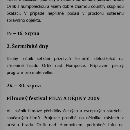
Orlík s humpoleckou a všem dobře známou country skupinou
Skaláci. V případě nepřízně počasí v prostoru suterénu
Varhanní recitál Michala Novenka v Klášteře
Želiv
správního objektu.
3. 7. 2026
15 – 16. Srpna
Petr Adamec – Malovaný svět
2. Šermířské dny
30. 6. 2026
Druhý ročník setkání příznivců šermířů, dělostřelců na
zřícenině hradu Orlík nad Humpolce. Připraven pestrý
program pro malé velké.
24 – 30. srpna
Filmový festival FILM A DĚJINY 2009
VII. ročník filmové přehlídky českých a evropských starých i
současných filmů. Projekce probíhá na několika místech v
areálu hradu Orlík nad Humpolcem, podrobné info na