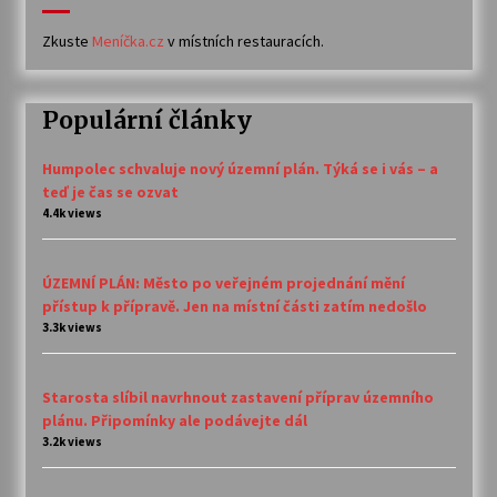
Zkuste
Meníčka.cz
v místních restauracích.
Populární články
Humpolec schvaluje nový územní plán. Týká se i vás – a
teď je čas se ozvat
4.4k views
ÚZEMNÍ PLÁN: Město po veřejném projednání mění
přístup k přípravě. Jen na místní části zatím nedošlo
3.3k views
Starosta slíbil navrhnout zastavení příprav územního
plánu. Připomínky ale podávejte dál
3.2k views