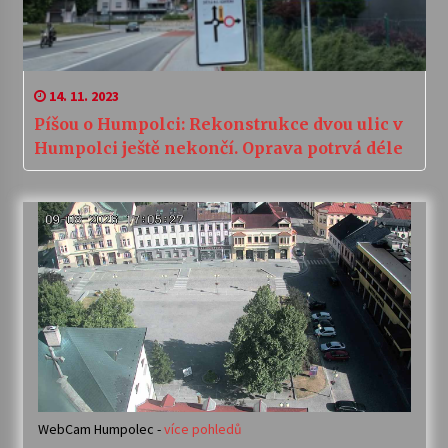
14. 11. 2023
Píšou o Humpolci: Rekonstrukce dvou ulic v
Humpolci ještě nekončí. Oprava potrvá déle
WebCam Humpolec -
více pohledů