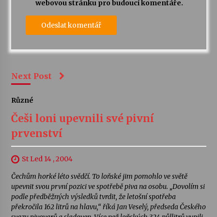
webovou stránku pro budoucí komentáře.
Next Post
Různé
Češi loni upevnili své pivní
prvenství
St Led 14 , 2004
Čechům horké léto svědčí. To loňské jim pomohlo ve světě
upevnit svou první pozici ve spotřebě piva na osobu. „Dovolím si
podle předběžných výsledků tvrdit, že letošní spotřeba
překročila 162 litrů na hlavu,“ říká Jan Veselý, předseda Českého