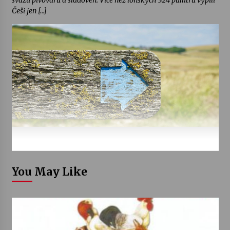
svazu pivovarů a sladoven. Více než loňských 324 půllitrů vypili
Češi jen […]
You May Like