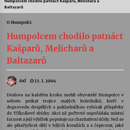
Humpolcem chodilo patnáct Kašparů, Melicharů a
Baltazarů
Letní koncerty ve Stromovce: Ars Camerata a
Sukuba Ensemble
4. 8. 2026
O Humpolci
Humpolcem chodilo patnáct
Vernisáž výstavy Josefíny Duškové: Stávám se
kapkou
Kašparů, Melicharů a
30. 7. 2026
Baltazarů
Veselí muzikanti
30. 7. 2026
Axl
13. 1. 2004
Pozvánka na integrační festival Quijotova
šedesátka: 28. 7.–1. 8. 2026
Doslova na každém kroku mohli obyvatelé Humpolce v
28. 7. 2026
sobotu potkat trojice malých koledníků, kteří v
doprovodu dospělých s pokladničkou vybírali příspěvky
do Tříkrálové sbírky. Akci už počtvrté uspořádala místní
Letní koncerty ve Stromovce: Kolchoz a
farnost a její výtěžek poputuje na charitativní účely. Než se
Jenakaši
ale pětačtyřicet dětí v bílých komžích a s čepicemi, jaké
28. 7. 2026