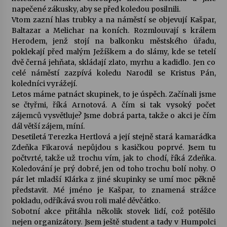
napečené zákusky, aby se před koledou posilnili.
Vtom zazní hlas trubky a na náměstí se objevují Kašpar,
Varhanní recitál Michala Novenka v Klášteře
Baltazar a Melichar na koních. Rozmlouvají s králem
Želiv
Herodem, jenž stojí na balkonku městského úřadu,
3. 7. 2026
poklekají před malým Ježíškem a do slámy, kde se tetelí
dvě černá jehňata, skládají zlato, myrhu a kadidlo. Jen co
Petr Adamec – Malovaný svět
celé náměstí zazpívá koledu Narodil se Kristus Pán,
30. 6. 2026
koledníci vyrážejí.
Letos máme patnáct skupinek, to je úspěch. Začínali jsme
se čtyřmi, říká Arnotová. A čím si tak vysoký počet
zájemců vysvětluje? Jsme dobrá parta, takže o akci je čím
dál větší zájem, míní.
Desetiletá Terezka Hertlová a její stejně stará kamarádka
Zdeňka Fikarová nepůjdou s kasičkou poprvé. Jsem tu
počtvrté, takže už trochu vím, jak to chodí, říká Zdeňka.
Koledování je prý dobré, jen od toho trochu bolí nohy. O
pár let mladší Klárka z jiné skupinky se umí moc pěkně
představit. Mé jméno je Kašpar, to znamená strážce
pokladu, odříkává svou roli malé děvčátko.
Sobotní akce přitáhla několik stovek lidí, což potěšilo
nejen organizátory. Jsem ještě student a tady v Humpolci