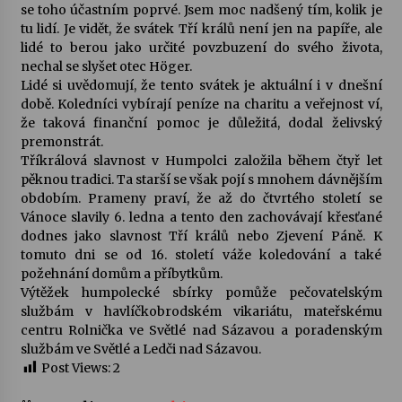
se toho účastním poprvé. Jsem moc nadšený tím, kolik je
tu lidí. Je vidět, že svátek Tří králů není jen na papíře, ale
lidé to berou jako určité povzbuzení do svého života,
nechal se slyšet otec Höger.
Lidé si uvědomují, že tento svátek je aktuální i v dnešní
době. Koledníci vybírají peníze na charitu a veřejnost ví,
že taková finanční pomoc je důležitá, dodal želivský
premonstrát.
Tříkrálová slavnost v Humpolci založila během čtyř let
pěknou tradici. Ta starší se však pojí s mnohem dávnějším
obdobím. Prameny praví, že až do čtvrtého století se
Vánoce slavily 6. ledna a tento den zachovávají křesťané
dodnes jako slavnost Tří králů nebo Zjevení Páně. K
tomuto dni se od 16. století váže koledování a také
požehnání domům a příbytkům.
Výtěžek humpolecké sbírky pomůže pečovatelským
službám v havlíčkobrodském vikariátu, mateřskému
centru Rolnička ve Světlé nad Sázavou a poradenským
službám ve Světlé a Ledči nad Sázavou.
Post Views:
2