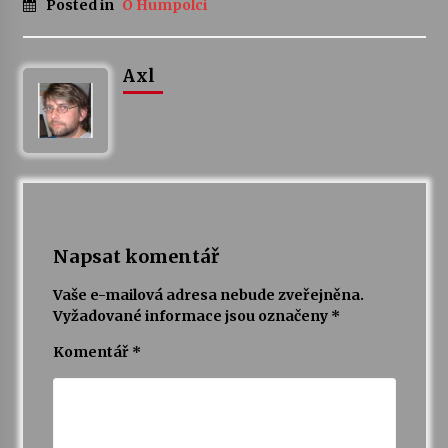
Posted in
O Humpolci
Axl
Napsat komentář
Vaše e-mailová adresa nebude zveřejněna.
Vyžadované informace jsou označeny
*
Komentář
*