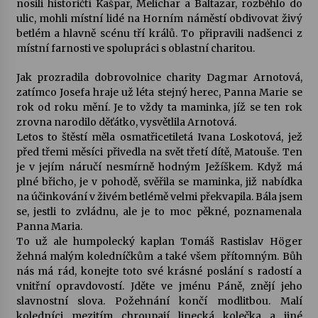
nosili historičtí Kašpar, Melichar a Baltazar, rozběhlo do
ulic, mohli místní lidé na Horním náměstí obdivovat živý
Votavžatský ploty
betlém a hlavně scénu tří králů. To připravili nadšenci z
23. 7. 2026
místní farnosti ve spolupráci s oblastní charitou.
Jak prozradila dobrovolnice charity Dagmar Arnotová,
zatímco Josefa hraje už léta stejný herec, Panna Marie se
Letní koncerty ve Stromovce: Rufus Miller
rok od roku mění. Je to vždy ta maminka, jíž se ten rok
22. 7. 2026
zrovna narodilo děťátko, vysvětlila Arnotová.
Letos to štěstí měla osmatřicetiletá Ivana Loskotová, jež
před třemi měsíci přivedla na svět třetí dítě, Matouše. Ten
Vysočinka
je v jejím náručí nesmírně hodným Ježíškem. Když má
17. 7. 2026
plné břicho, je v pohodě, svěřila se maminka, již nabídka
na účinkování v živém betlémě velmi překvapila. Bála jsem
se, jestli to zvládnu, ale je to moc pěkné, poznamenala
Ozvěny prázdnin
Panna Maria.
14. 7. 2026
To už ale humpolecký kaplan Tomáš Rastislav Höger
žehná malým koledníčkům a také všem přítomným. Bůh
nás má rád, konejte toto své krásné poslání s radostí a
vnitřní opravdovostí. Jděte ve jménu Páně, znějí jeho
Za kulturou kousek za Humpolec. V Želivě ožije
odkaz Josefa Čapka
slavnostní slova. Požehnání končí modlitbou. Malí
13. 7. 2026
koledníci mezitím chroupají linecká kolečka a jiné