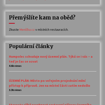
Přemýšlíte kam na oběd?
Zkuste
Meníčka.cz
v místních restauracích.
Populární články
Humpolec schvaluje nový územní plán. Týká se i vás – a
teď je čas se ozvat
4.6k views
ÚZEMNÍ PLÁN: Město po veřejném projednání mění
přístup k přípravě. Jen na místní části zatím nedošlo
3.3k views
Starosta slíbil navrhnout zastavení příprav územního