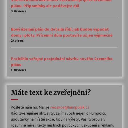
plánu. Připomínky ale podávejte dál
3.2k views
Nový územní plán do detailu řídí, jak budou vypadat
domy i ploty. Přízemní dům postavíte už jen výjimečně
2k views
Proběhlo veřejné projednání návrhu nového územního
plánu
1.4k views
Máte text ke zveřejnění?
Pošlete nám ho. Mail je
redakce@humpolak.cz
Rádi zveřejníme aktuality, zajímavosti nejen o Humpolci,
upoutávky na místní akce, tipy na výlety, Vaši tvorbu a v
rozumné míře i texty místních politických uskupení a reklamu