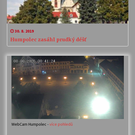
30. 8. 2019
Humpolec zasáhl prudký déšť
WebCam Humpolec -
více pohledů