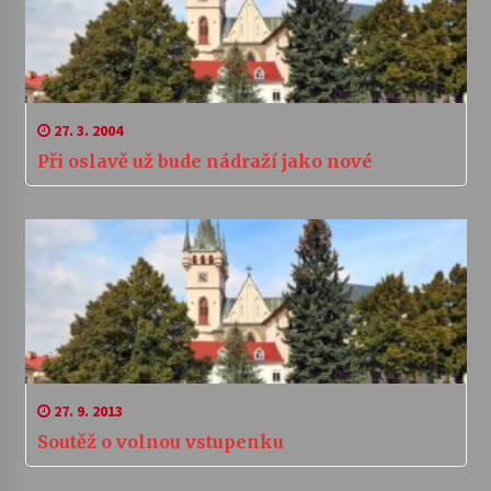
27. 3. 2004
Při oslavě už bude nádraží jako nové
27. 9. 2013
Soutěž o volnou vstupenku