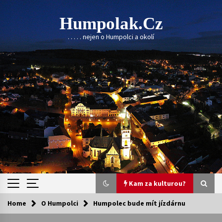
Skip
to
Humpolak.cz
content
. . . . . nejen o Humpolci a okolí
Kam za kulturou?
Home
O Humpolci
Humpolec bude mít jízdárnu
Kam za kulturou?