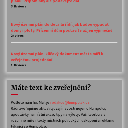
plánu. Připomínky ale podávejte dál
3.2k views
Nový územní plán do detailu řídí, jak budou vypadat
domy i ploty. Přízemní dům postavíte už jen výjimečně
2k views
Nový územní plán: klíčový dokument města míří k
veřejnému projednání
1.4k views
Máte text ke zveřejnění?
Pošlete nám ho. Mail je
redakce@humpolak.cz
Rádi zveřejníme aktuality, zajímavosti nejen o Humpolci,
upoutávky na místní akce, tipy na výlety, Vaši tvorbu a v
rozumné míře i texty místních politických uskupení a reklamu
týkající se Humpolce.