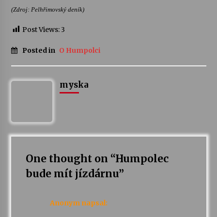
(Zdroj: Pelhřimovský deník)
Varhanní recitál Michala Novenka v Klášteře
Post Views:
3
Želiv
3. 7. 2026
Posted in
O Humpolci
Petr Adamec – Malovaný svět
30. 6. 2026
myska
One thought on “
Humpolec
bude mít jízdárnu
”
Anonym
napsal: