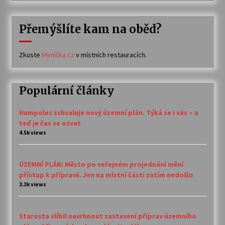
Přemýšlíte kam na oběd?
Zkuste
Meníčka.cz
v místních restauracích.
Populární články
Humpolec schvaluje nový územní plán. Týká se i vás – a
teď je čas se ozvat
4.5k views
ÚZEMNÍ PLÁN: Město po veřejném projednání mění
přístup k přípravě. Jen na místní části zatím nedošlo
3.3k views
Starosta slíbil navrhnout zastavení příprav územního