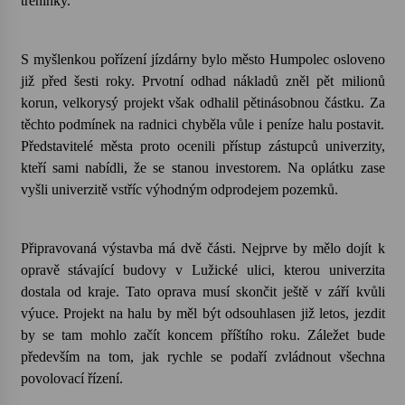
tréninky.
Votavžatský ploty
23. 7. 2026
S myšlenkou pořízení jízdárny bylo město Humpolec osloveno
již před šesti roky. Prvotní odhad nákladů zněl pět milionů
korun, velkorysý projekt však odhalil pětinásobnou částku. Za
Letní koncerty ve Stromovce: Rufus Miller
těchto podmínek na radnici chyběla vůle i peníze halu postavit.
22. 7. 2026
Představitelé města proto ocenili přístup zástupců univerzity,
kteří sami nabídli, že se stanou investorem. Na oplátku zase
vyšli univerzitě vstříc výhodným odprodejem pozemků.
Vysočinka
17. 7. 2026
Připravovaná výstavba má dvě části. Nejprve by mělo dojít k
opravě stávající budovy v Lužické ulici, kterou univerzita
Ozvěny prázdnin
dostala od kraje. Tato oprava musí skončit ještě v září kvůli
14. 7. 2026
výuce. Projekt na halu by měl být odsouhlasen již letos, jezdit
by se tam mohlo začít koncem příštího roku. Záležet bude
především na tom, jak rychle se podaří zvládnout všechna
Za kulturou kousek za Humpolec. V Želivě ožije
povolovací řízení.
odkaz Josefa Čapka
13. 7. 2026