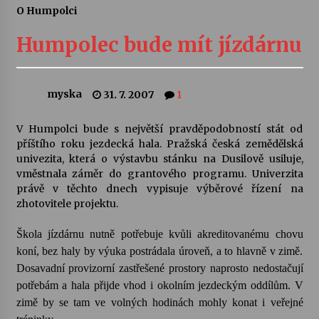
O Humpolci
Letní koncerty ve Stromovce: Ars Camerata a
Sukuba Ensemble
Humpolec bude mít jízdárnu
4. 8. 2026
Vernisáž výstavy Josefíny Duškové: Stávám se
myska
31. 7. 2007
1
kapkou
30. 7. 2026
V Humpolci bude s největší pravděpodobností stát od
příštího roku jezdecká hala. Pražská česká zemědělská
Veselí muzikanti
univezita, která o výstavbu stánku na Dusilově usiluje,
30. 7. 2026
vměstnala záměr do grantového programu. Univerzita
právě v těchto dnech vypisuje výběrové řízení na
zhotovitele projektu.
Pozvánka na integrační festival Quijotova
šedesátka: 28. 7.–1. 8. 2026
Škola jízdárnu nutně potřebuje kvůli akreditovanému chovu
28. 7. 2026
koní, bez haly by výuka postrádala úroveň, a to hlavně v zimě.
Dosavadní provizorní zastřešené prostory naprosto nedostačují
Letní koncerty ve Stromovce: Kolchoz a
potřebám a hala přijde vhod i okolním jezdeckým oddílům. V
Jenakaši
zimě by se tam ve volných hodinách mohly konat i veřejné
28. 7. 2026