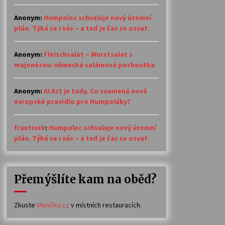
Anonym
:
Humpolec schvaluje nový územní
plán. Týká se i vás – a teď je čas se ozvat
Anonym
:
Fleischsalat – Wurstsalat s
majonézou: německá salámová pochoutka
Anonym
:
AI Act je tady. Co znamená nové
evropské pravidlo pro Humpoláky?
frantisek
:
Humpolec schvaluje nový územní
plán. Týká se i vás – a teď je čas se ozvat
Přemýšlíte kam na oběd?
Zkuste
Meníčka.cz
v místních restauracích.