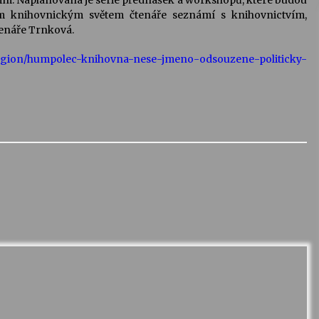
im. Naplánovaná je série přednášek a workshopů, které budou
m knihovnickým světem čtenáře seznámí s knihovnictvím,
čtenáře Trnková.
_region/humpolec-knihovna-nese-jmeno-odsouzene-politicky-