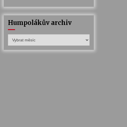
Humpolákův archiv
Humpolákův
archiv