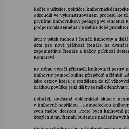
Řeč je o učitelce, političce, knihovnické inspek
odsoudili ve vykonstruovaném procesu ke tři
prvnímu knihovníkovi pedagogovi Vincenci Ka
podporovala zejména v nelehké době protektorá
lavit v pátek mohou i čtenáři knihovny a další
účtu pro nově příchozí čtenáře na dvanáct
zapomnětlivé čtenáře a každý příchozí dost
Komrsová.
Ke stému výročí připravili knihovníci pestrý 
knihovny pomocí online příspěvků a článků. Záj
jako ostrov, která je rozdělena do tří věkovýc
krátkou povídku, jejíž děj by se měl odehrávat v
Bohužel, současná epidemická situace neum
v knihovně nepřijdou. „Humpoleckou knihovnu 
svou malou dcerkou. Proto bych knihovně pop
kterých si my, čtenáři, budeme s nadšením vybíra