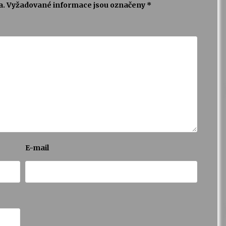
a.
Vyžadované informace jsou označeny
*
E-mail