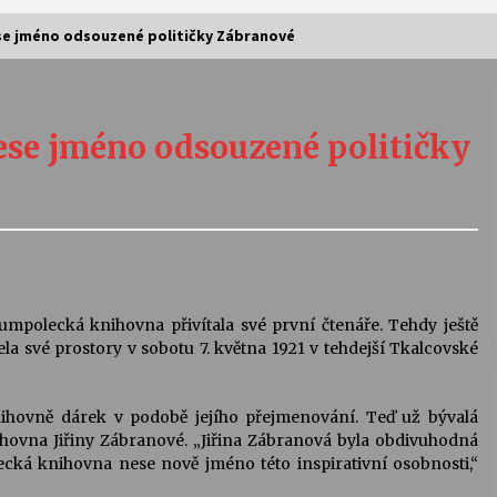
se jméno odsouzené političky Zábranové
Vernisáž výstavy Josefíny Duškové:
Stávám se kapkou
se jméno odsouzené političky
30. 7. 2026
Letní koncerty ve Stromovce:
Kolchoz a Jenakaši
28. 7. 2026
s
Vysočinka
umpolecká knihovna přivítala své první čtenáře. Tehdy ještě
17. 7. 2026
a své prostory v sobotu 7. května 1921 v tehdejší Tkalcovské
nihovně dárek v podobě jejího přejmenování. Teď už bývalá
V
Varhanní recitál Michala Novenka v
ovna Jiřiny Zábranové. „Jiřina Zábranová byla obdivuhodná
Klášteře Želiv
cká knihovna nese nově jméno této inspirativní osobnosti,“
3. 7. 2026