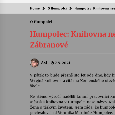
Home
O Humpolci
Humpolec: Knihovna ne
Kam za kulturou?
O Humpolci
Letní koncerty ve Stromovce: Ars
Camerata a Sukuba Ensemble
Humpolec: Knihovna ne
4. 8. 2026
Zábranové
Pozvánka na integrační festival
Quijotova šedesátka: 28. 7.–1. 8.
2026
Axl
7. 5. 2021
28. 7. 2026
Letní koncerty ve Stromovce: Rufu
V pátek to bude přesně sto let ode dne, kdy h
Miller
Veřejná knihovna a čítárna Komenského otevřel
22. 7. 2026
škole.
Ke stému výročí nadělili tamní pracovníci k
Za kulturou kousek za Humpolec. 
Městská knihovna v Humpolci nese název Knih
Želivě ožije odkaz Josefa Čapka
žena s těžkým životem. Jsem ráda, že humpole
13. 7. 2026
pochvalovala si Veronika Martinů z Humpolce.