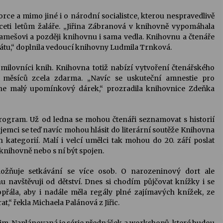
torce a mimo jiné i o národní socialistce, kterou nespravedlivě
ceti letům žaláře. „Jiřina Zábranová v knihovně vypomáhala
mešovi a později knihovnu i sama vedla. Knihovnu a čtenáře
tu,“ doplnila vedoucí knihovny Ludmila Trnková.
 milovníci knih. Knihovna totiž nabízí vytvoření čtenářského
 měsíců zcela zdarma. „Navíc se uskuteční amnestie pro
ane malý upomínkový dárek,“ prozradila knihovnice Zdeňka
program. Už od ledna se mohou čtenáři seznamovat s historií
emci se teď navíc mohou hlásit do literární soutěže Knihovna
h kategorií. Malí i velcí umělci tak mohou do 20. září poslat
 knihovně nebo s ní být spojen.
ožňuje setkávání se více osob. O narozeninový dort ale
navštěvuji od dětství. Dnes si chodím půjčovat knížky i se
řála, aby i nadále měla regály plné zajímavých knížek, ze
t,“ řekla Michaela Palánová z Jiřic.