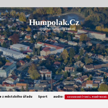
Humpolak.cz
. . . . . nejen o Humpolci a okolí
e z městského úřadu
Sport
audio:
SOUSEDSKÉ ČTENÍ-L. PAMĚTNICKÁ: 