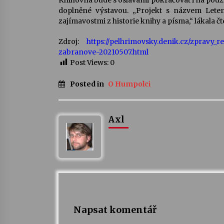
Knihovna bude s oslavami pokračovat i na podz
doplněné výstavou. „Projekt s názvem Lete
zajímavostmi z historie knihy a písma,“ lákala 
Zdroj:
https://pelhrimovsky.denik.cz/zpravy
zabranove-20210507.html
Post Views:
0
Posted in
O Humpolci
Axl
Napsat komentář