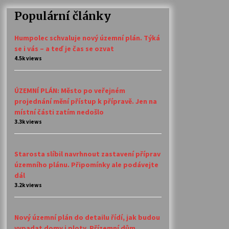
Populární články
Humpolec schvaluje nový územní plán. Týká
se i vás – a teď je čas se ozvat
4.5k views
ÚZEMNÍ PLÁN: Město po veřejném
projednání mění přístup k přípravě. Jen na
místní části zatím nedošlo
3.3k views
Starosta slíbil navrhnout zastavení příprav
územního plánu. Připomínky ale podávejte
dál
3.2k views
Nový územní plán do detailu řídí, jak budou
vypadat domy i ploty. Přízemní dům