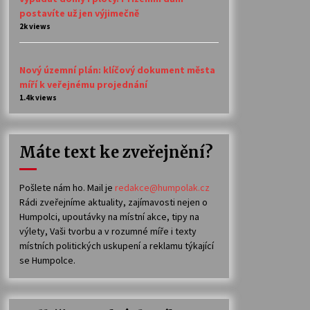
postavíte už jen výjimečně
2k views
Nový územní plán: klíčový dokument města
míří k veřejnému projednání
1.4k views
Máte text ke zveřejnění?
Pošlete nám ho. Mail je
redakce@humpolak.cz
Rádi zveřejníme aktuality, zajímavosti nejen o
Humpolci, upoutávky na místní akce, tipy na
výlety, Vaši tvorbu a v rozumné míře i texty
místních politických uskupení a reklamu týkající
se Humpolce.