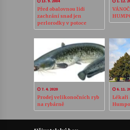
13. 9. 2004
1. 12. 2
Před obalovnou lidi
VÁNOČ
zachrání snad jen
HUMPO
perlorodky v potoce
7. 4. 2020
6. 11. 2
Prodej velikonočních ryb
Lékaři a lékárny v
na rybárně
Humpo