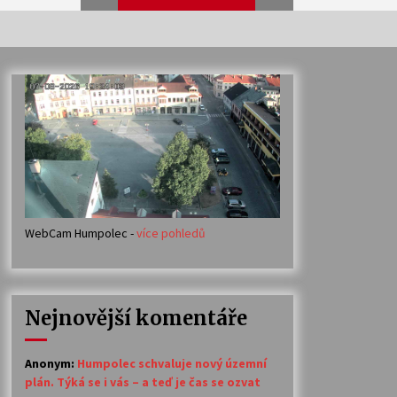
Veselí muzikanti
30. 7. 2026
Votavžatský ploty
23. 7. 2026
WebCam Humpolec -
více pohledů
Ozvěny prázdnin
14. 7. 2026
Nejnovější komentáře
Petr Adamec – Malovaný svět
30. 6. 2026
Anonym
:
Humpolec schvaluje nový územní
plán. Týká se i vás – a teď je čas se ozvat