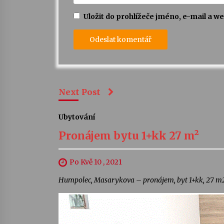
Uložit do prohlížeče jméno, e-mail a 
Next Post
Ubytování
Pronájem bytu 1+kk 27 m²
Po Kvě 10 , 2021
Humpolec, Masarykova – pronájem, byt 1+kk, 27 m2.