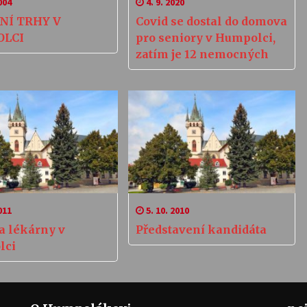
004
4. 9. 2020
NÍ TRHY V
Covid se dostal do domova
LCI
pro seniory v Humpolci,
zatím je 12 nemocných
011
5. 10. 2010
Představení kandidáta
lci