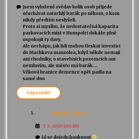
Jsem vyloženě zvědav kolik osob přijede
očuchávat zatuchlý barák po někom, o kom
nikdy předtím neslyšeli.
Proto si myslím, že nedostatečná kapacita
parkovacích míst v Humpolci dokáže plně
uspokojit ty davy.
Ale nechápu, jak lidi mohou tleskat investici
do Machkova mauzolea, když někde nemají
ani chodníky, o stavebních pozemcích ani
nemluvím, ale město má barák….
Věková hranice demence opět padla na
samé dno
Odpovědět
Anonym
napsal:
7. 3. 2025 (06:18)
Já se dojedu kouknout