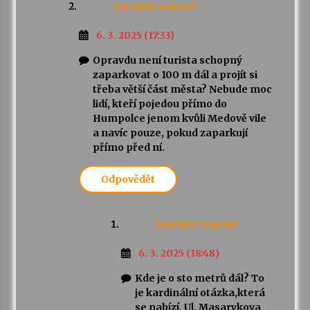
Anonym
napsal:
6. 3. 2025 (17:33)
Opravdu není turista schopný
zaparkovat o 100 m dál a projít si
třeba větší část města? Nebude moc
lidí, kteří pojedou přímo do
Humpolce jenom kvůli Medově vile
a navíc pouze, pokud zaparkují
přímo před ní.
Odpovědět
Anonym
napsal:
6. 3. 2025 (18:48)
Kde je o sto metrů dál? To
je kardinální otázka,která
se nabízí. Ul. Masarykova