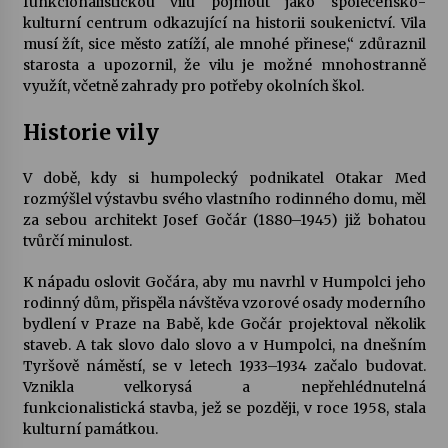
funkcionalistickou vilu pojmout jako společensko-
kulturní centrum odkazující na historii soukenictví. Vila
musí žít, sice město zatíží, ale mnohé přinese,“ zdůraznil
starosta a upozornil, že vilu je možné mnohostranně
využít, včetně zahrady pro potřeby okolních škol.
Historie vily
V době, kdy si humpolecký podnikatel Otakar Med
rozmýšlel výstavbu svého vlastního rodinného domu, měl
za sebou architekt Josef Gočár (1880–1945) již bohatou
tvůrčí minulost.
K nápadu oslovit Gočára, aby mu navrhl v Humpolci jeho
rodinný dům, přispěla návštěva vzorové osady moderního
bydlení v Praze na Babě, kde Gočár projektoval několik
staveb. A tak slovo dalo slovo a v Humpolci, na dnešním
Tyršově náměstí, se v letech 1933–1934 začalo budovat.
Vznikla velkorysá a nepřehlédnutelná
funkcionalistická stavba, jež se později, v roce 1958, stala
kulturní památkou.