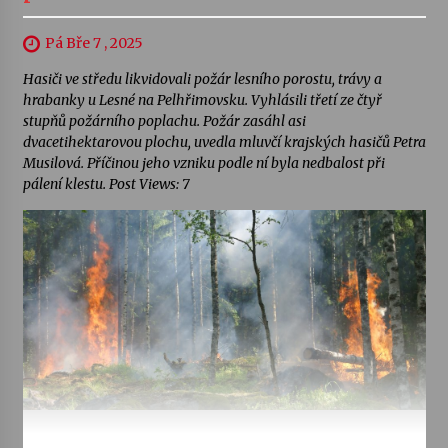
Pá Bře 7 , 2025
Hasiči ve středu likvidovali požár lesního porostu, trávy a
hrabanky u Lesné na Pelhřimovsku. Vyhlásili třetí ze čtyř
stupňů požárního poplachu. Požár zasáhl asi
dvacetihektarovou plochu, uvedla mluvčí krajských hasičů Petra
Musilová. Příčinou jeho vzniku podle ní byla nedbalost při
pálení klestu. Post Views: 7