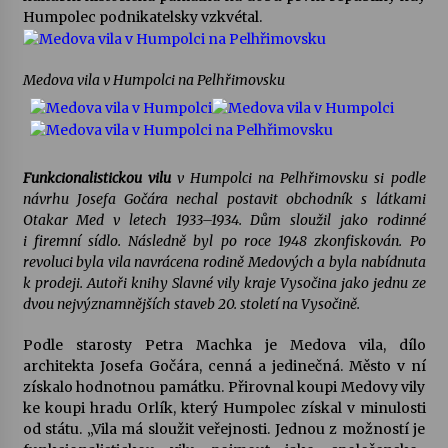
Humpolec podnikatelsky vzkvétal.
Varhanní recitál Michala Novenka v Klášteře
Želiv
Medova vila v Humpolci na Pelhřimovsku
3. 7. 2026
Petr Adamec – Malovaný svět
30. 6. 2026
Funkcionalistickou vilu
v Humpolci na Pelhřimovsku si podle
návrhu Josefa Gočára nechal postavit obchodník s látkami
Otakar Med v letech 1933–1934. Dům sloužil jako rodinné
i firemní sídlo. Následně byl po roce 1948 zkonfiskován. Po
revoluci byla vila navrácena rodině Medových a byla nabídnuta
k prodeji. Autoři knihy Slavné vily kraje Vysočina jako jednu ze
dvou nejvýznamnějších staveb 20. století na Vysočině.
Podle starosty Petra Machka je Medova vila, dílo
architekta Josefa Gočára, cenná a jedinečná. Město v ní
získalo hodnotnou památku. Přirovnal koupi Medovy vily
ke koupi hradu Orlík, který Humpolec získal v minulosti
od státu. „Vila má sloužit veřejnosti. Jednou z možností je