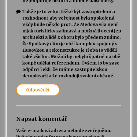
nepodporuje historii a mnohé další nářky.
Takže je to velmi těžké být zastupitelem a
rozhodnout,aby veřejnost byla spokojená.
Vždy bude někdo proti. Že Medova vila není
nijak turisticky zajímavá a možná ji ocení jen
architekti a lidé z oboru bylo předem známo.
Že Spolkový dům je obří komplex spojený s
Husovkou a rekonstrukce je třeba to věděli
také všichni. Možná by nebylo špatné na obě
koupě udělat referendum. Ovšem to by zase
odpůrci řekli, že máme zastupitelskou
demokracii a že rozhodují zvolení občané.
Odpovědět
Napsat komentář
Vaše e-mailová adresa nebude zveřejněna.
Vyžadované informace jsou označeny
*