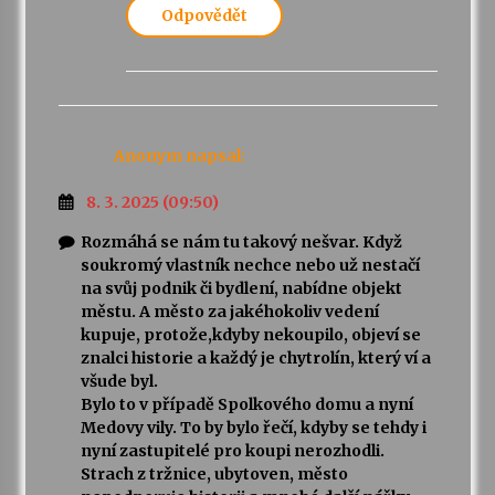
Odpovědět
Anonym
napsal:
8. 3. 2025 (09:50)
Rozmáhá se nám tu takový nešvar. Když
soukromý vlastník nechce nebo už nestačí
na svůj podnik či bydlení, nabídne objekt
městu. A město za jakéhokoliv vedení
kupuje, protože,kdyby nekoupilo, objeví se
znalci historie a každý je chytrolín, který ví a
všude byl.
Bylo to v případě Spolkového domu a nyní
Medovy vily. To by bylo řečí, kdyby se tehdy i
nyní zastupitelé pro koupi nerozhodli.
Strach z tržnice, ubytoven, město