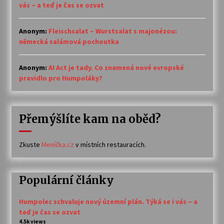
vás – a teď je čas se ozvat
Anonym
:
Fleischsalat – Wurstsalat s majonézou:
německá salámová pochoutka
Anonym
:
AI Act je tady. Co znamená nové evropské
pravidlo pro Humpoláky?
Přemýšlíte kam na oběd?
Zkuste
Meníčka.cz
v místních restauracích.
Populární články
Humpolec schvaluje nový územní plán. Týká se i vás – a
teď je čas se ozvat
4.5k views