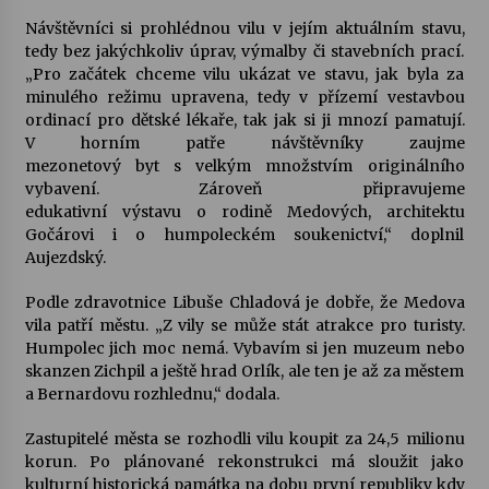
Návštěvníci si prohlédnou vilu v jejím aktuálním stavu,
Votavžatský ploty
tedy bez jakýchkoliv úprav, výmalby či stavebních prací.
23. 7. 2026
„Pro začátek chceme vilu ukázat ve stavu, jak byla za
minulého režimu upravena, tedy v přízemí vestavbou
ordinací pro dětské lékaře, tak jak si ji mnozí pamatují.
V horním patře návštěvníky zaujme
Letní koncerty ve Stromovce: Rufus Miller
mezonetový byt s velkým množstvím originálního
22. 7. 2026
vybavení. Zároveň připravujeme
edukativní výstavu o rodině Medových, architektu
Gočárovi i o humpoleckém soukenictví,“ doplnil
Vysočinka
Aujezdský.
17. 7. 2026
Podle zdravotnice Libuše Chladová je dobře, že Medova
vila patří městu. „Z vily se může stát atrakce pro turisty.
Ozvěny prázdnin
Humpolec jich moc nemá. Vybavím si jen muzeum nebo
14. 7. 2026
skanzen Zichpil a ještě hrad Orlík, ale ten je až za městem
a Bernardovu rozhlednu,“ dodala.
Zastupitelé města se rozhodli vilu koupit za 24,5 milionu
Za kulturou kousek za Humpolec. V Želivě ožije
korun. Po plánované rekonstrukci má sloužit jako
odkaz Josefa Čapka
kulturní historická památka na dobu první republiky kdy
13. 7. 2026