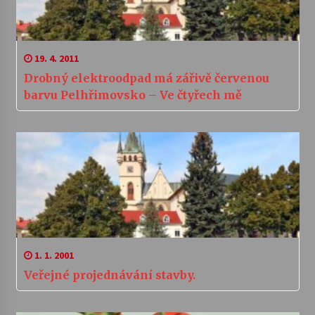
19. 4. 2011
Drobný elektroodpad má zářivě červenou
barvu Pelhřimovsko – Ve čtyřech mě
1. 1. 2001
Veřejné projednávání stavby.