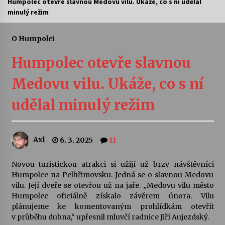
Humpolec otevře slavnou Medovu vilu. Ukáže, co s ní udělal
minulý režim
Letní koncerty ve Stromovce: Ars Camerata a
Sukuba Ensemble
4. 8. 2026
O Humpolci
Humpolec otevře slavnou
Vernisáž výstavy Josefíny Duškové: Stávám se
kapkou
Medovu vilu. Ukáže, co s ní
30. 7. 2026
udělal minulý režim
Veselí muzikanti
30. 7. 2026
Axl
6. 3. 2025
11
Pozvánka na integrační festival Quijotova
šedesátka: 28. 7.–1. 8. 2026
Novou turistickou atrakci si užijí už brzy návštěvníci
28. 7. 2026
Humpolce na Pelhřimovsku. Jedná se o slavnou Medovu
vilu. Její dveře se otevřou už na jaře. „Medovu vilu město
Humpolec oficiálně získalo závěrem února. Vilu
Letní koncerty ve Stromovce: Kolchoz a
plánujeme ke komentovaným prohlídkám otevřít
Jenakaši
v průběhu dubna,“ upřesnil mluvčí radnice Jiří Aujezdský.
28. 7. 2026