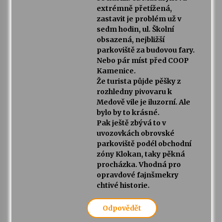
extrémně přetížená,
zastavit je problém už v
sedm hodin, ul. Školní
obsazená, nejbližší
parkoviště za budovou fary.
Nebo pár míst před COOP
Kamenice.
Že turista půjde pěšky z
rozhledny pivovaru k
Medově vile je iluzorní. Ale
bylo by to krásné.
Pak ještě zbývá to v
uvozovkách obrovské
parkoviště podél obchodní
zóny Klokan, taky pěkná
procházka. Vhodná pro
opravdové fajnšmekry
chtivé historie.
Odpovědět