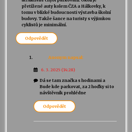
přetížené auty kolem ČZA a Hálkovky, k
tomu v blízké budoucnosti výstavba školní
budovy. Takže šance na turisty s výjimkou
cyklistů je minimální.
Odpovědět
Anonym
napsal:
6. 3. 2025 (14:28)
Dá se tam značka s hodinami a
Bude kde parkovat, za 2 hoďky si to
návštěvník prohlédne
Odpovědět