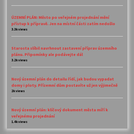
ÚZEMNÍ PLÁN: Město po veřejném projednání mění
přístup k přípravě. Jen na místní části zatím nedošlo
3.3k views
Starosta slíbil navrhnout zastavení příprav územního
plánu. Připomínky ale podávejte dál
3.2k views
Nový územní plán do detailu řídí, jak budou vypadat
domy i ploty. Přízemní dům postavíte už jen výjimečně
2k views
Nový územní plán: klíčový dokument města míří k
veřejnému projednání
1.4k views