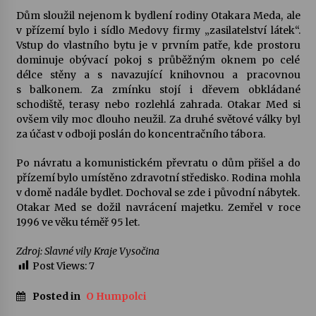
Dům sloužil nejenom k bydlení rodiny Otakara Meda, ale
v přízemí bylo i sídlo Medovy firmy „zasilatelství látek“.
Vstup do vlastního bytu je v prvním patře, kde prostoru
dominuje obývací pokoj s průběžným oknem po celé
délce stěny a s navazující knihovnou a pracovnou
s balkonem. Za zmínku stojí i dřevem obkládané
schodiště, terasy nebo rozlehlá zahrada. Otakar Med si
ovšem vily moc dlouho neužil. Za druhé světové války byl
za účast v odboji poslán do koncentračního tábora.
Po návratu a komunistickém převratu o dům přišel a do
přízemí bylo umístěno zdravotní středisko. Rodina mohla
v domě nadále bydlet. Dochoval se zde i původní nábytek.
Otakar Med se dožil navrácení majetku. Zemřel v roce
1996 ve věku téměř 95 let.
Zdroj: Slavné vily Kraje Vysočina
Post Views:
7
Posted in
O Humpolci