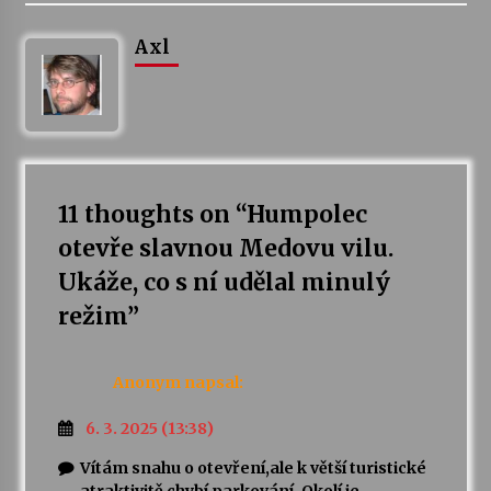
Axl
11 thoughts on “
Humpolec
otevře slavnou Medovu vilu.
Ukáže, co s ní udělal minulý
režim
”
Anonym
napsal:
6. 3. 2025 (13:38)
Vítám snahu o otevření,ale k větší turistické
atraktivitě chybí parkování. Okolí je