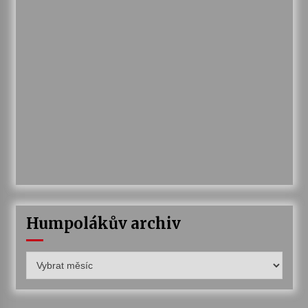
Humpolákův archiv
Humpolákův
archiv