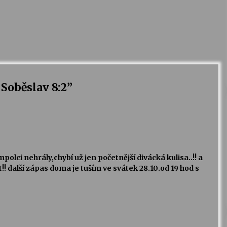
Soběslav 8:2
”
mpolci nehrály,chybí už jen početnější divácká kulisa..!! a
t!! další zápas doma je tuším ve svátek 28.10.od 19 hod s