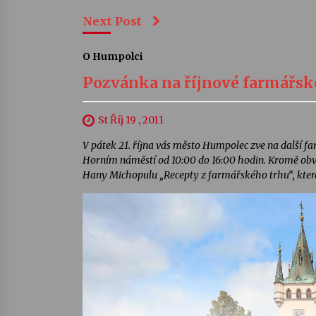
Next Post
O Humpolci
Pozvánka na říjnové farmářsk
St Říj 19 , 2011
V pátek 21. října vás město Humpolec zve na další f
Horním náměstí od 10:00 do 16:00 hodin. Kromě obv
Hany Michopulu „Recepty z farmářského trhu“, která 