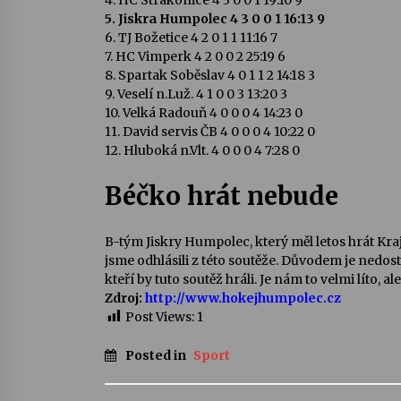
4. HC Strakonice 4 3 0 0 1 19:10 9
5. Jiskra Humpolec 4 3 0 0 1 16:13 9
6. TJ Božetice 4 2 0 1 1 11:16 7
7. HC Vimperk 4 2 0 0 2 25:19 6
8. Spartak Soběslav 4 0 1 1 2 14:18 3
9. Veselí n.Luž. 4 1 0 0 3 13:20 3
10. Velká Radouň 4 0 0 0 4 14:23 0
11. David servis ČB 4 0 0 0 4 10:22 0
12. Hluboká n.Vlt. 4 0 0 0 4 7:28 0
Béčko hrát nebude
B-tým Jiskry Humpolec, který měl letos hrát Kra
jsme odhlásili z této soutěže. Důvodem je nedos
kteří by tuto soutěž hráli. Je nám to velmi líto, al
Zdroj:
http://www.hokejhumpolec.cz
Post Views:
1
Posted in
Sport