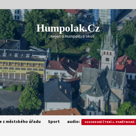
Humpolak.cz
. . . . . nejen o Humpolci a okolí
e z městského úřadu
Sport
audio:
SOUSEDSKÉ ČTENÍ-L. PAMĚTNICKÁ: 