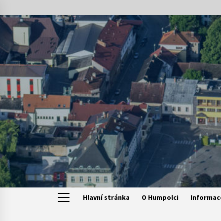
Skip
to
content
Hlavní stránka
O Humpolci
Informac