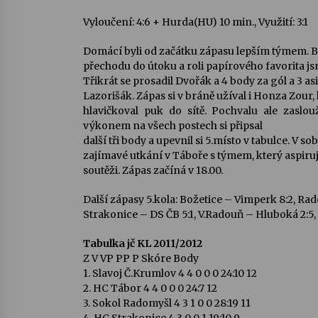
Vyloučení: 4:6 + Hurda(HU) 10 min., Využití: 3:1
Domácí byli od začátku zápasu lepším týmem. Byl
přechodu do útoku a roli papírového favorita js
Třikrát se prosadil Dvořák a 4 body za gól a 3 asi
Lazorišák. Zápas si v bráně užíval i Honza Zour, 
hlavičkoval puk do sítě. Pochvalu ale zaslo
výkonem na všech postech si připsal
další tři body a upevnil si 5.místo v tabulce. V sob
zajímavé utkání v Táboře s týmem, který aspiruj
soutěži. Zápas začíná v 18.00.
Další zápasy 5.kola: Božetice – Vimperk 8:2, Ra
Strakonice – DS ČB 5:1, V.Radouň – Hluboká 2:5,
Tabulka jč KL 2011/2012
Z V VP PP P Skóre Body
1. Slavoj Č.Krumlov 4 4 0 0 0 24:10 12
2. HC Tábor 4 4 0 0 0 24:7 12
3. Sokol Radomyšl 4 3 1 0 0 28:19 11