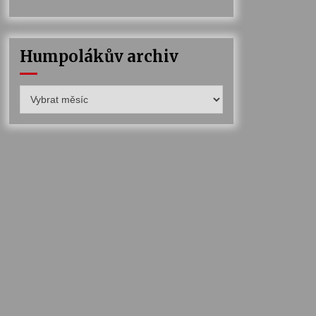
Humpolákův archiv
Humpolákův
archiv