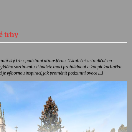
é trhy
armářský trh s podzimní atmosférou. Uskuteční se tradičně na
yklého sortimentu si budete moci prohlédnout a koupit kuchařku
je výbornou inspirací, jak proměnit podzimní ovoce […]