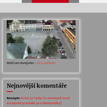
Veselí muzikanti
30. 7. 2026
Votavžatský ploty
23. 7. 2026
WebCam Humpolec -
více pohledů
Ozvěny prázdnin
14. 7. 2026
Nejnovější komentáře
Petr Adamec – Malovaný svět
30. 6. 2026
Anonym
:
AI Act je tady. Co znamená nové
evropské pravidlo pro Humpoláky?