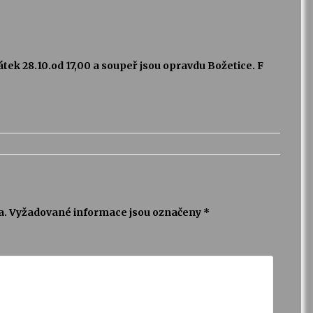
tek 28.10.od 17,00 a soupeř jsou opravdu Božetice. F
a.
Vyžadované informace jsou označeny
*