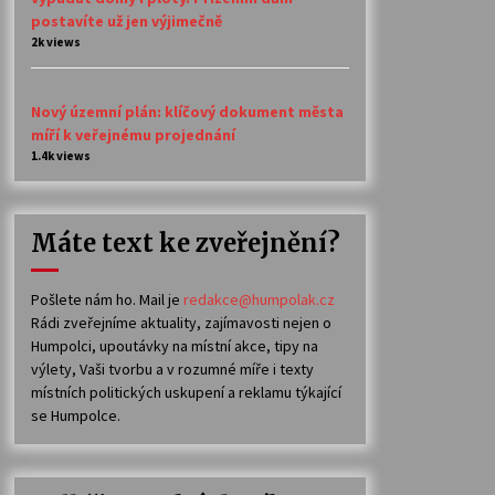
postavíte už jen výjimečně
2k views
Nový územní plán: klíčový dokument města
míří k veřejnému projednání
1.4k views
Máte text ke zveřejnění?
Pošlete nám ho. Mail je
redakce@humpolak.cz
Rádi zveřejníme aktuality, zajímavosti nejen o
Humpolci, upoutávky na místní akce, tipy na
výlety, Vaši tvorbu a v rozumné míře i texty
místních politických uskupení a reklamu týkající
se Humpolce.