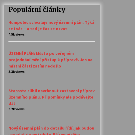
Populární články
Humpolec schvaluje nový územní plán. Týká
se i vás – a teď je čas se ozvat
4.5k views
ÚZEMNÍ PLÁN: Město po veřejném
projednání mění přístup k přípravě. Jen na
místní části zatím nedošlo
3.3k views
Starosta slíbil navrhnout zastavení příprav
územního plánu. Připomínky ale podávejte
dál
3.2k views
Nový územní plán do detailu řídí, jak budou
vypadat domy i ploty. Přízemní dům