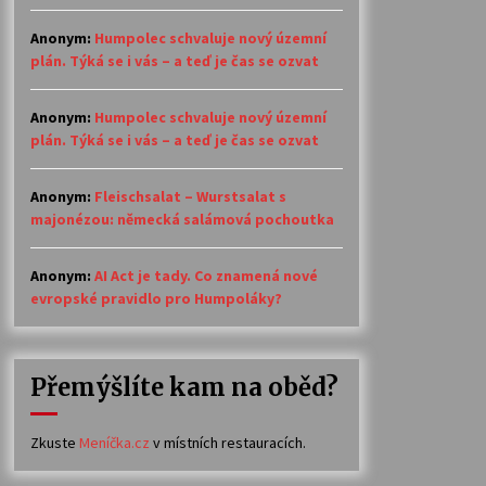
Anonym
:
Humpolec schvaluje nový územní
plán. Týká se i vás – a teď je čas se ozvat
Anonym
:
Humpolec schvaluje nový územní
plán. Týká se i vás – a teď je čas se ozvat
Anonym
:
Fleischsalat – Wurstsalat s
majonézou: německá salámová pochoutka
Anonym
:
AI Act je tady. Co znamená nové
evropské pravidlo pro Humpoláky?
Přemýšlíte kam na oběd?
Zkuste
Meníčka.cz
v místních restauracích.