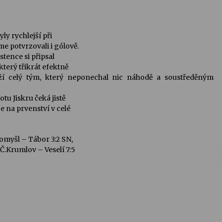
y rychlejší při
me potvrzovali i gólově.
stence si připsal
který třikrát efektně
uží celý tým, který neponechal nic náhodě a soustředěným
otu Jiskru čeká jistě
e na prvenství v celé
domyšl – Tábor 3:2 SN,
 Č.Krumlov – Veselí 7:5