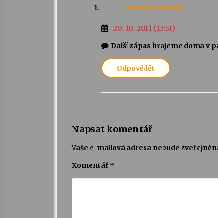
Anonym
napsal:
20. 10. 2011 (13:51)
Další zápas hrajeme doma v pá
Odpovědět
Napsat komentář
Vaše e-mailová adresa nebude zveřejněn
Komentář
*