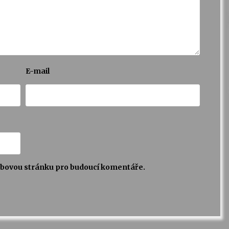
E-mail
webovou stránku pro budoucí komentáře.