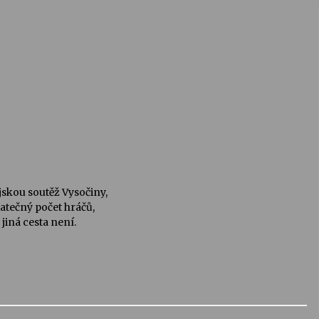
jskou soutěž Vysočiny,
tatečný počet hráčů,
e jiná cesta není.