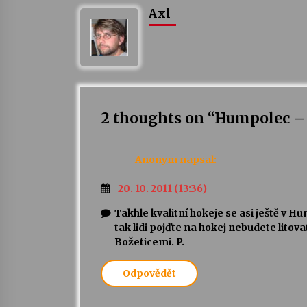
Axl
2 thoughts on “
Humpolec – 
Anonym
napsal:
20. 10. 2011 (13:36)
Takhle kvalitní hokeje se asi ještě v Hu
tak lidi pojďte na hokej nebudete litova
Božeticemi. P.
Odpovědět