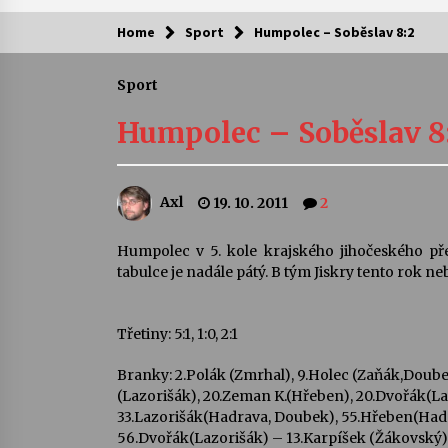
Home
Sport
Humpolec – Soběslav 8:2
Kam za kulturou?
Sport
Letní koncerty ve Stromovce: Ars
Camerata a Sukuba Ensemble
Humpolec – Soběslav 8
4. 8. 2026
Pozvánka na integrační festival
Axl
19. 10. 2011
2
Quijotova šedesátka: 28. 7.–1. 8.
2026
28. 7. 2026
Humpolec v 5. kole krajského jihočeského př
tabulce je nadále pátý. B tým Jiskry tento rok ne
Letní koncerty ve Stromovce: Rufu
Miller
22. 7. 2026
Třetiny: 5:1, 1:0, 2:1
Branky: 2.Polák (Zmrhal), 9.Holec (Zaňák,Doube
Za kulturou kousek za Humpolec. 
(Lazorišák), 20.Zeman K.(Hřeben), 20.Dvořák(La
Želivě ožije odkaz Josefa Čapka
33.Lazorišák(Hadrava, Doubek), 55.Hřeben(Had
13. 7. 2026
56.Dvořák(Lazorišák) – 13.Karpíšek (Žákovský),