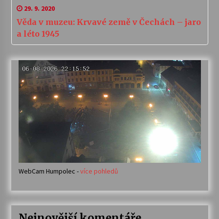
29. 9. 2020
Věda v muzeu: Krvavé země v Čechách – jaro
a léto 1945
WebCam Humpolec -
více pohledů
Nejnovější komentáře