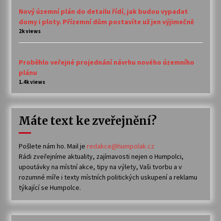
Nový územní plán do detailu řídí, jak budou vypadat
domy i ploty. Přízemní dům postavíte už jen výjimečně
2k views
Proběhlo veřejné projednání návrhu nového územního
plánu
1.4k views
Máte text ke zveřejnění?
Pošlete nám ho. Mail je
redakce@humpolak.cz
Rádi zveřejníme aktuality, zajímavosti nejen o Humpolci,
upoutávky na místní akce, tipy na výlety, Vaši tvorbu a v
rozumné míře i texty místních politických uskupení a reklamu
týkající se Humpolce.