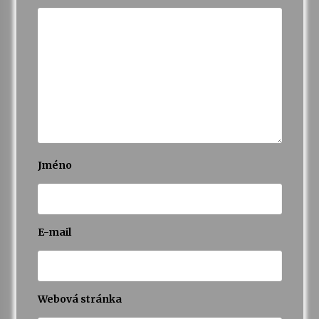
Varhanní recitál Michala Novenka v Klášteře
Želiv
3. 7. 2026
Petr Adamec – Malovaný svět
30. 6. 2026
Jméno
E-mail
Webová stránka