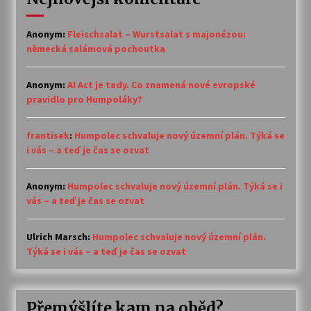
Anonym
:
Fleischsalat – Wurstsalat s majonézou:
německá salámová pochoutka
Anonym
:
AI Act je tady. Co znamená nové evropské
pravidlo pro Humpoláky?
frantisek
:
Humpolec schvaluje nový územní plán. Týká se
i vás – a teď je čas se ozvat
Anonym
:
Humpolec schvaluje nový územní plán. Týká se i
vás – a teď je čas se ozvat
Ulrich Marsch
:
Humpolec schvaluje nový územní plán.
Týká se i vás – a teď je čas se ozvat
Přemýšlíte kam na oběd?