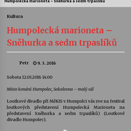
Humpolecká marioneta – Sněhurka a sedm trpaslíků
Letní koncerty ve Stromovce: Ars Camerata a
Sukuba Ensemble
Kultura
4. 8. 2026
Humpolecká marioneta –
Vernisáž výstavy Josefíny Duškové: Stávám se
Sněhurka a sedm trpaslíků
kapkou
30. 7. 2026
Petr
9. 3. 2016
Veselí muzikanti
30. 7. 2026
Sobota 12.03.2016 14:00
Místo konání: Humpolec, Sokolovna – malý sál
Pozvánka na integrační festival Quijotova
šedesátka: 28. 7.–1. 8. 2026
Loutkové divadlo při MěKIS v Humpolci vás zve na festival
28. 7. 2026
loutkových představení Humpolecká Marioneta na
představení Sněhurka a sedm trpaslíků) (Loutkové
Letní koncerty ve Stromovce: Kolchoz a
divadlo Humpolec).
Jenakaši
28. 7. 2026