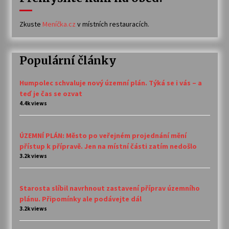
Zkuste
Meníčka.cz
v místních restauracích.
Populární články
Humpolec schvaluje nový územní plán. Týká se i vás – a
teď je čas se ozvat
4.4k views
ÚZEMNÍ PLÁN: Město po veřejném projednání mění
přístup k přípravě. Jen na místní části zatím nedošlo
3.2k views
Starosta slíbil navrhnout zastavení příprav územního
plánu. Připomínky ale podávejte dál
3.2k views