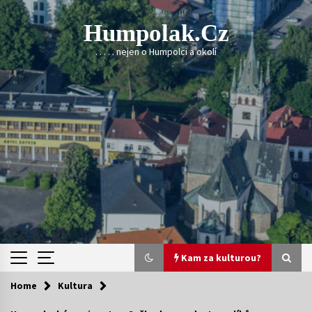
Skip
to
Humpolak.cz
content
. . . . . nejen o Humpolci a okolí
Kam za kulturou?
Home
Kultura
Kam za kulturou?