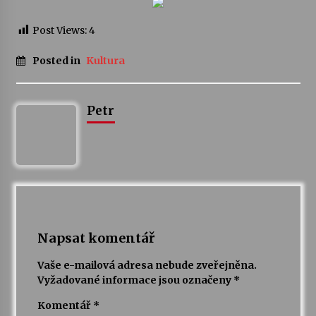
Post Views:
4
Votavžatský ploty
23. 7. 2026
Posted in
Kultura
Letní koncerty ve Stromovce: Rufus Miller
22. 7. 2026
Petr
Vysočinka
17. 7. 2026
Ozvěny prázdnin
Napsat komentář
14. 7. 2026
Vaše e-mailová adresa nebude zveřejněna.
Vyžadované informace jsou označeny
*
Za kulturou kousek za Humpolec. V Želivě ožije
odkaz Josefa Čapka
Komentář
*
13. 7. 2026