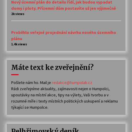
Nový územní plán do detailu řídí, jak budou vypadat
domy i ploty. Přízemní dům postavíte už jen výjimečně
2k views
Proběhlo veřejné projednání návrhu nového územního
plánu
1.4k views
Máte text ke zveřejnění?
Pošlete nám ho. Mail je
redakce@humpolak.cz
Rádi zveřejníme aktuality, zajímavosti nejen o Humpolci,
upoutávky na místní akce, tipy na výlety, Vaši tvorbu a v
rozumné míře i texty místních politických uskupení a reklamu
týkající se Humpolce.
Pelhřimovský deník