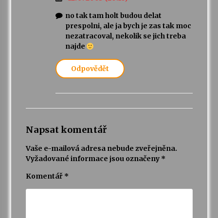
no tak tam holt budou delat
prespolni, ale ja bych je zas tak moc
nezatracoval, nekolik se jich treba
najde
Odpovědět
Napsat komentář
Vaše e-mailová adresa nebude zveřejněna.
Vyžadované informace jsou označeny
*
Komentář
*