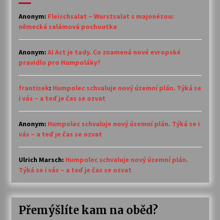
Anonym
:
Fleischsalat – Wurstsalat s majonézou:
německá salámová pochoutka
Anonym
:
AI Act je tady. Co znamená nové evropské
pravidlo pro Humpoláky?
frantisek
:
Humpolec schvaluje nový územní plán. Týká se
i vás – a teď je čas se ozvat
Anonym
:
Humpolec schvaluje nový územní plán. Týká se i
vás – a teď je čas se ozvat
Ulrich Marsch
:
Humpolec schvaluje nový územní plán.
Týká se i vás – a teď je čas se ozvat
Přemýšlíte kam na oběd?