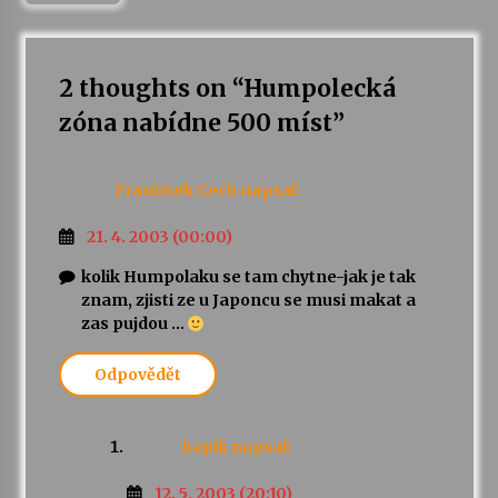
2 thoughts on “
Humpolecká
zóna nabídne 500 míst
”
Frantisek Cech
napsal:
21. 4. 2003 (00:00)
kolik Humpolaku se tam chytne-jak je tak
znam, zjisti ze u Japoncu se musi makat a
zas pujdou …
Odpovědět
kapik
napsal:
12. 5. 2003 (20:10)