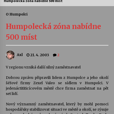
Humpolecká zóna nabídne 500 míst
Letní koncerty ve Stromovce: Ars Camerata a
Sukuba Ensemble
O Humpolci
4. 8. 2026
Humpolecká zóna nabídne
Vernisáž výstavy Josefíny Duškové: Stávám se
500 míst
kapkou
30. 7. 2026
Axl
21. 4. 2003
2
Veselí muzikanti
30. 7. 2026
V regionu vzniká další silný zaměstnavatel
Dobrou zprávu připravili lidem z Humpolce a jeho okolí
Pozvánka na integrační festival Quijotova
šedesátka: 28. 7.–1. 8. 2026
šéfové firmy Zexel Valeo se sídlem v Humpolci. V
28. 7. 2026
jedenáctititicícovém městě chce firma zaměstnat na pět
set lidí.
Letní koncerty ve Stromovce: Kolchoz a
Nový významný zaměstnavatel, který by mohl pomoci
Jenakaši
hospodářsky stabilizovat situaci ve městě a okolí, se rýsuje
28. 7. 2026