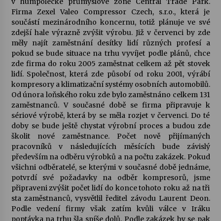
v humpolecké průmyslové zóně Central Trade Park.
Firma Zexel Valeo Compressor Czech, s.r.o., která je
Votavžatský ploty
součástí mezinárodního koncernu, totiž plánuje ve své
23. 7. 2026
zdejší hale výrazně zvýšit výrobu. Již v červenci by zde
měly najít zaměstnání desítky lidí různých profesí a
pokud se bude situace na trhu vyvíjet podle plánů, chce
zde firma do roku 2005 zaměstnat celkem až pět stovek
Letní koncerty ve Stromovce: Rufus Miller
lidí. Společnost, která zde působí od roku 2001, výrábí
22. 7. 2026
kompresory a klimatizační systémy osobních automobilů.
Od února loňského roku zde bylo zaměstnáno celkem 131
zaměstnanců. V současné době se firma připravuje k
Vysočinka
sériové výrobě, která by se měla rozjet v červenci. Do té
17. 7. 2026
doby se bude ještě chystat výrobní proces a budou zde
školit nové zaměstnance. Počet nově přijímaných
pracovníků v následujících měsících bude závislý
Ozvěny prázdnin
především na odběru výrobků a na počtu zakázek. Pokud
14. 7. 2026
všichni odběratelé, se kterými v současné době jednáme,
potvrdí své požadavky na odběr kompresorů, jsme
připraveni zvýšit počet lidí do konce tohoto roku až na tři
sta zaměstnanců, vysvětlil ředitel závodu Laurent Deon.
Za kulturou kousek za Humpolec. V Želivě ožije
Podle vedení firmy však zatím kvůli válce v Iráku
odkaz Josefa Čapka
poptávka na trhu šla spíše dolů. Podle zakázek by se pak
13. 7. 2026