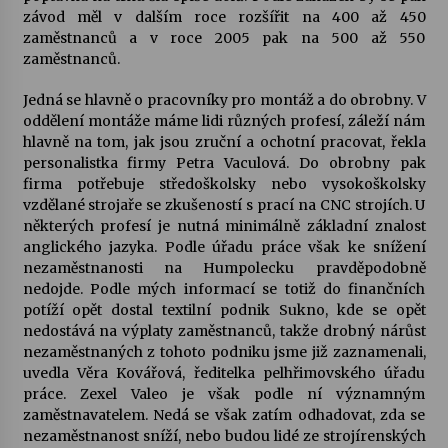
závod měl v dalším roce rozšířit na 400 až 450
zaměstnanců a v roce 2005 pak na 500 až 550
Varhanní recitál Michala Novenka v Klášteře
zaměstnanců.
Želiv
3. 7. 2026
Jedná se hlavně o pracovníky pro montáž a do obrobny. V
oddělení montáže máme lidi různých profesí, záleží nám
Petr Adamec – Malovaný svět
hlavně na tom, jak jsou zruční a ochotní pracovat, řekla
30. 6. 2026
personalistka firmy Petra Vaculová. Do obrobny pak
firma potřebuje středoškolsky nebo vysokoškolsky
vzdělané strojaře se zkušeností s prací na CNC strojích. U
některých profesí je nutná minimálně základní znalost
anglického jazyka. Podle úřadu práce však ke snížení
nezaměstnanosti na Humpolecku pravděpodobně
nedojde. Podle mých informací se totiž do finančních
potíží opět dostal textilní podnik Sukno, kde se opět
nedostává na výplaty zaměstnanců, takže drobný nárůst
nezaměstnaných z tohoto podniku jsme již zaznamenali,
uvedla Věra Kovářová, ředitelka pelhřimovského úřadu
práce. Zexel Valeo je však podle ní významným
zaměstnavatelem. Nedá se však zatím odhadovat, zda se
nezaměstnanost sníží, nebo budou lidé ze strojírenských