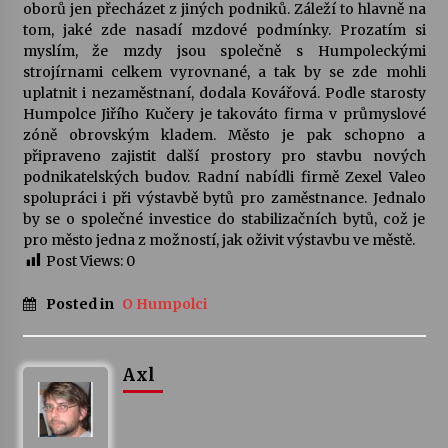
oborů jen přecházet z jiných podniků. Záleží to hlavně na
tom, jaké zde nasadí mzdové podmínky. Prozatím si
myslím, že mzdy jsou společně s Humpoleckými
strojírnami celkem vyrovnané, a tak by se zde mohli
uplatnit i nezaměstnaní, dodala Kovářová. Podle starosty
Humpolce Jiřího Kučery je takováto firma v průmyslové
zóně obrovským kladem. Město je pak schopno a
připraveno zajistit další prostory pro stavbu nových
podnikatelských budov. Radní nabídli firmě Zexel Valeo
spolupráci i při výstavbě bytů pro zaměstnance. Jednalo
by se o společné investice do stabilizačních bytů, což je
pro město jedna z možností, jak oživit výstavbu ve městě.
Post Views:
0
Posted in
O Humpolci
Axl