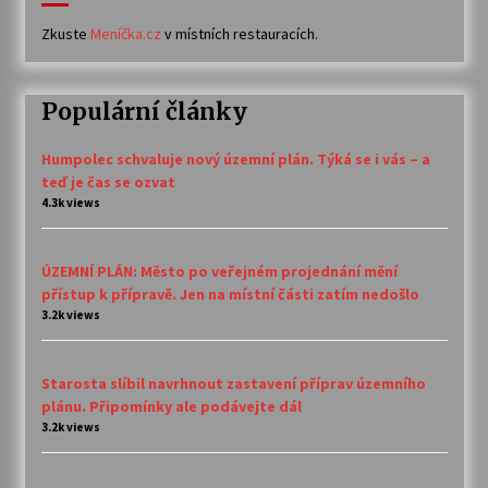
Zkuste
Meníčka.cz
v místních restauracích.
Populární články
Humpolec schvaluje nový územní plán. Týká se i vás – a
teď je čas se ozvat
4.3k views
ÚZEMNÍ PLÁN: Město po veřejném projednání mění
přístup k přípravě. Jen na místní části zatím nedošlo
3.2k views
Starosta slíbil navrhnout zastavení příprav územního
plánu. Připomínky ale podávejte dál
3.2k views