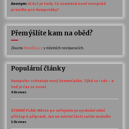
Anonym
:
AI Act je tady. Co znamená nové evropské
pravidlo pro Humpoláky?
Přemýšlíte kam na oběd?
Zkuste
Meníčka.cz
v místních restauracích.
Populární články
Humpolec schvaluje nový územní plán. Týká se i vás – a
teď je čas se ozvat
4.5k views
ÚZEMNÍ PLÁN: Město po veřejném projednání mění
přístup k přípravě. Jen na místní části zatím nedošlo
3.3k views