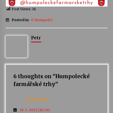
Post Views:
36
Varhanní recitál Michala Novenka v Klášteře
Želiv
Posted in
O Humpolci
3. 7. 2026
Petr Adamec – Malovaný svět
Petr
30. 6. 2026
6 thoughts on “
Humpolecké
farmářské trhy
”
Juraj
napsal:
19. 5. 2021 (16:29)