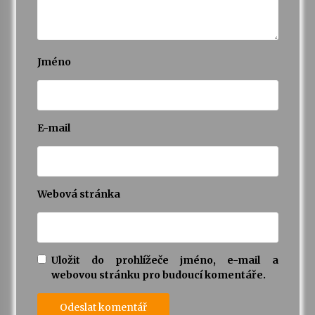
Jméno
E-mail
Webová stránka
Uložit do prohlížeče jméno, e-mail a
webovou stránku pro budoucí komentáře.