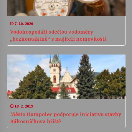
7. 10. 2020
Vodohospodáři odečtou vodoměry
„bezkontaktně“ s majiteli nemovitostí
18. 2. 2019
Město Humpolec podporuje iniciativu stavby
Rákosníčkova hřiště