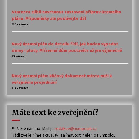
Starosta slíbil navrhnout zastavení příprav územního
plánu. Připomínky ale podávejte dál
3.2k views
Nový územní plán do detailu řídí, jak budou vypadat
domy i ploty. Přízemní dům postavíte už jen výjimečně
2k views
Nový územní plán: klíčový dokument města míří k
veřejnému projednání
1.4k views
Máte text ke zveřejnění?
Pošlete nám ho. Mail je
redakce@humpolak.cz
Rádi zveřejníme aktuality, zajímavosti nejen o Humpolci,