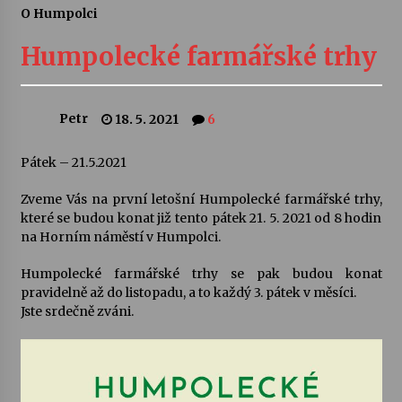
O Humpolci
Letní koncerty ve Stromovce: Ars Camerata a
Sukuba Ensemble
Humpolecké farmářské trhy
4. 8. 2026
Vernisáž výstavy Josefíny Duškové: Stávám se
Petr
18. 5. 2021
6
kapkou
30. 7. 2026
Pátek – 21.5.2021
Veselí muzikanti
Zveme Vás na první letošní Humpolecké farmářské trhy,
30. 7. 2026
které se budou konat již tento pátek 21. 5. 2021 od 8 hodin
na Horním náměstí v Humpolci.
Humpolecké farmářské trhy se pak budou konat
Pozvánka na integrační festival Quijotova
šedesátka: 28. 7.–1. 8. 2026
pravidelně až do listopadu, a to každý 3. pátek v měsíci.
28. 7. 2026
Jste srdečně zváni.
Letní koncerty ve Stromovce: Kolchoz a
Jenakaši
28. 7. 2026