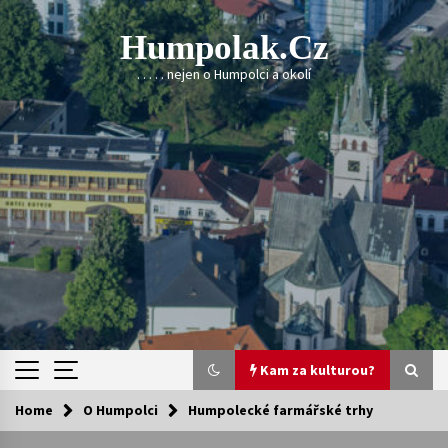
Skip
to
Humpolak.cz
content
. . . . . nejen o Humpolci a okolí
Kam za kulturou?
Home
O Humpolci
Humpolecké farmářské trhy
Kam za kulturou?