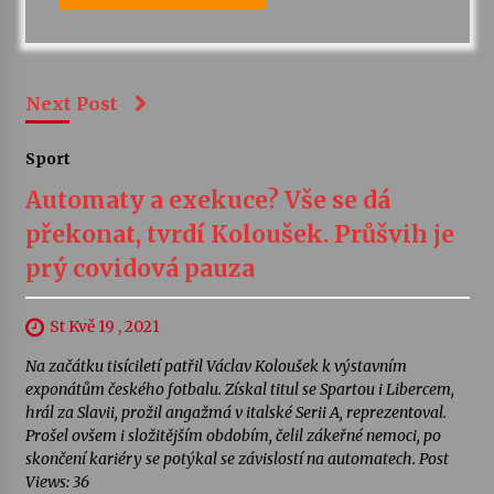
Next Post
Sport
Automaty a exekuce? Vše se dá
překonat, tvrdí Koloušek. Průšvih je
prý covidová pauza
St Kvě 19 , 2021
Na začátku tisíciletí patřil Václav Koloušek k výstavním
exponátům českého fotbalu. Získal titul se Spartou i Libercem,
hrál za Slavii, prožil angažmá v italské Serii A, reprezentoval.
Prošel ovšem i složitějším obdobím, čelil zákeřné nemoci, po
skončení kariéry se potýkal se závislostí na automatech. Post
Views: 36