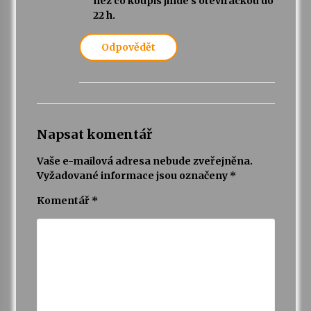
nez co koupis jinde s otevirackou do
22 h.
Odpovědět
Napsat komentář
Vaše e-mailová adresa nebude zveřejněna.
Vyžadované informace jsou označeny
*
Komentář
*