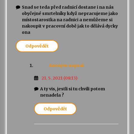
Snad se teda před radnicí dostane i na nás
obyčejné smrtelníky když nepracujeme jako
místostarostka na radnici a nemůžeme si
nakoupit v pracovní době jak to dělává dycky
ona
Odpovědět
Anonym
napsal:
21. 5. 2021 (08:13)
A ty vis, jestli si tu chvili potom
nenadela ?
Odpovědět