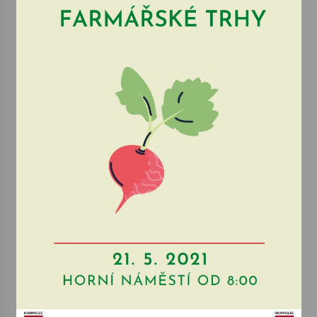
Votavžatský ploty
23. 7. 2026
Letní koncerty ve Stromovce: Rufus Miller
22. 7. 2026
Vysočinka
17. 7. 2026
Ozvěny prázdnin
14. 7. 2026
Za kulturou kousek za Humpolec. V Želivě ožije
odkaz Josefa Čapka
13. 7. 2026