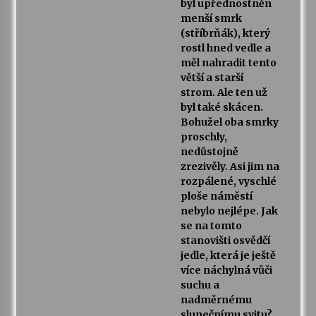
byl upřednostněn
menší smrk
(stříbrňák), který
rostl hned vedle a
měl nahradit tento
větší a starší
strom. Ale ten už
byl také skácen.
Bohužel oba smrky
proschly,
nedůstojně
zrezivěly. Asi jim na
rozpálené, vyschlé
ploše náměstí
nebylo nejlépe. Jak
se na tomto
stanovišti osvědčí
jedle, která je ještě
více náchylná vůči
suchu a
nadměrnému
slunečnímu svitu?