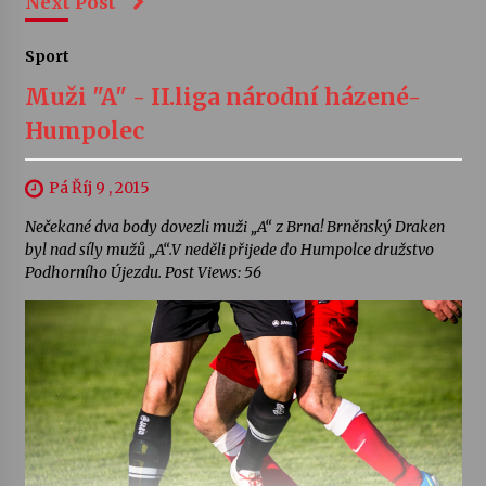
Next Post
Sport
Muži "A" - II.liga národní házené-
Humpolec
Pá Říj 9 , 2015
Nečekané dva body dovezli muži „A“ z Brna! Brněnský Draken
byl nad síly mužů „A“.V neděli přijede do Humpolce družstvo
Podhorního Újezdu. Post Views: 56