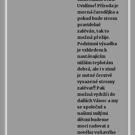
Uvidíme! Příroda je
mocná čarodějka a
pokud bude strom
pravidelně
zaléván, tak to
možná přežije.
Podzimní výsadba
je vzhledem k
nastávajícím
nižším teplotám
dobrá, ale i v zimě
je nutné čerstvě
vysazené stromy
zalévat!! Pak
možná vydrží i do
dalších Vánoc a my
se společně s
našimi milými
dětmi budeme
moci radovat z
nového voňavého