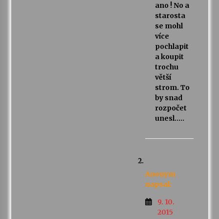
ano ! No a
starosta
se mohl
více
pochlapit
a koupit
trochu
větší
strom. To
by snad
rozpočet
unesl…..
Anonym
napsal:
9. 10.
2015