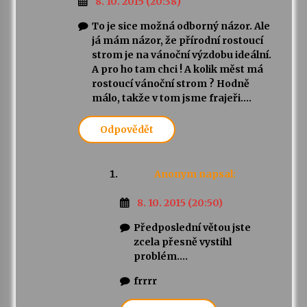
8. 10. 2015 (20:38)
To je sice možná odborný názor. Ale
já mám názor, že přírodní rostoucí
strom je na vánoční výzdobu ideální.
A pro ho tam chci ! A kolik měst má
rostoucí vánoční strom ? Hodně
málo, takže v tom jsme frajeři….
Odpovědět
Anonym
napsal:
8. 10. 2015 (20:50)
Předposlední větou jste
zcela přesně vystihl
problém….
frrrr