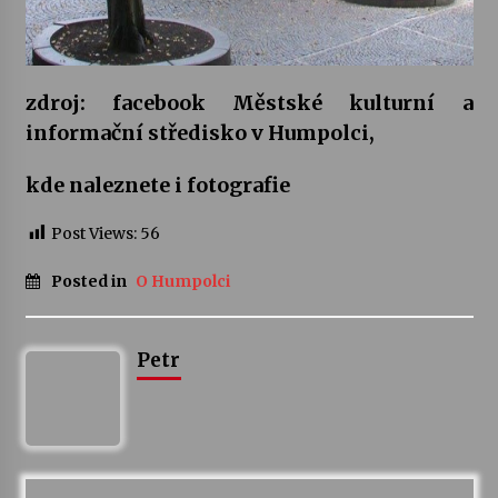
Za kulturou kousek za Humpolec. V Želivě ožije
odkaz Josefa Čapka
13. 7. 2026
zdroj: facebook Městské kulturní a
informační středisko v Humpolci,
Varhanní recitál Michala Novenka v Klášteře
Želiv
kde naleznete i fotografie
3. 7. 2026
Post Views:
56
Posted in
O Humpolci
Petr