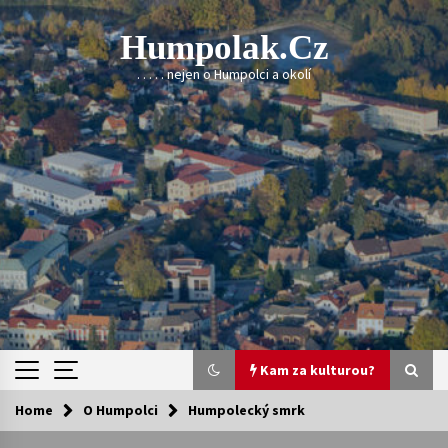
Skip
to
Humpolak.cz
content
. . . . . nejen o Humpolci a okolí
Kam za kulturou?
Home
O Humpolci
Humpolecký smrk
Kam za kulturou?