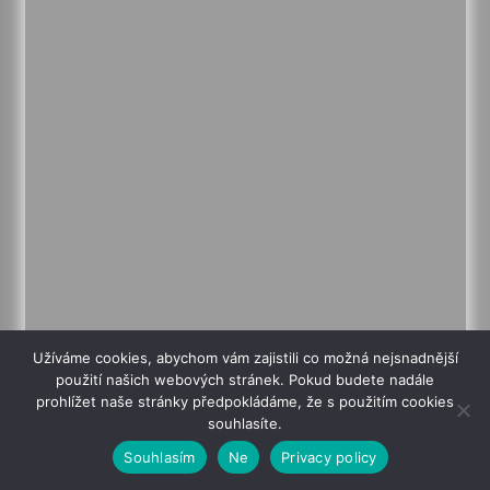
Užíváme cookies, abychom vám zajistili co možná nejsnadnější
použití našich webových stránek. Pokud budete nadále
prohlížet naše stránky předpokládáme, že s použitím cookies
souhlasíte.
Humpolákův archiv
Souhlasím
Ne
Privacy policy
Humpolákův