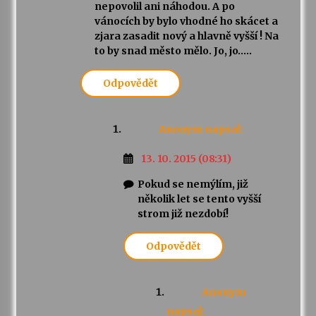
nepovolil ani náhodou. A po
vánocích by bylo vhodné ho skácet a
zjara zasadit nový a hlavně vyšší ! Na
to by snad město mělo. Jo, jo…..
Odpovědět
Anonym
napsal:
13. 10. 2015 (08:31)
Pokud se nemýlím, již
několik let se tento vyšší
strom již nezdobí!
Odpovědět
Anonym
napsal: