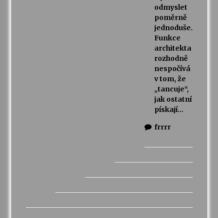
odmyslet
poměrně
jednoduše.
Funkce
architekta
rozhodně
nespočívá
v tom, že
„tancuje“,
jak ostatní
pískají…
frrrr