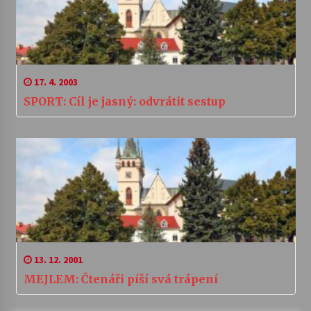
17. 4. 2003
SPORT: Cíl je jasný: odvrátit sestup
13. 12. 2001
MEJLEM: Čtenáři píší svá trápení