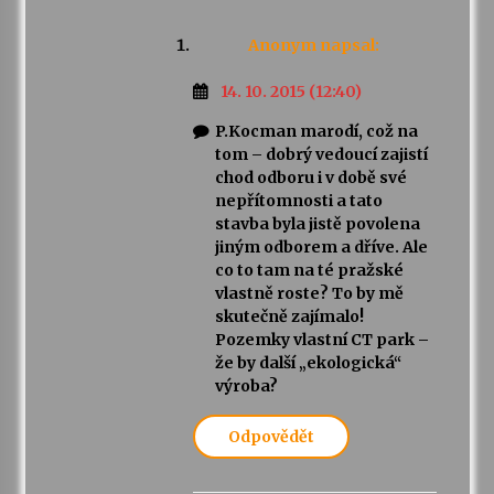
Anonym
napsal:
14. 10. 2015 (12:40)
P.Kocman marodí, což na
tom – dobrý vedoucí zajistí
chod odboru i v době své
nepřítomnosti a tato
stavba byla jistě povolena
jiným odborem a dříve. Ale
co to tam na té pražské
vlastně roste? To by mě
skutečně zajímalo!
Pozemky vlastní CT park –
že by další „ekologická“
výroba?
Odpovědět