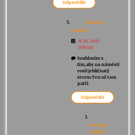
Odpovědět
Anonym
napsal:
9. 10. 2015
(08:52)
Souhlasím s
tím,aby na náměstí
rostl jehličnatý
strom.Ten už tam
patří.
Odpovědět
Anonym
napsal: