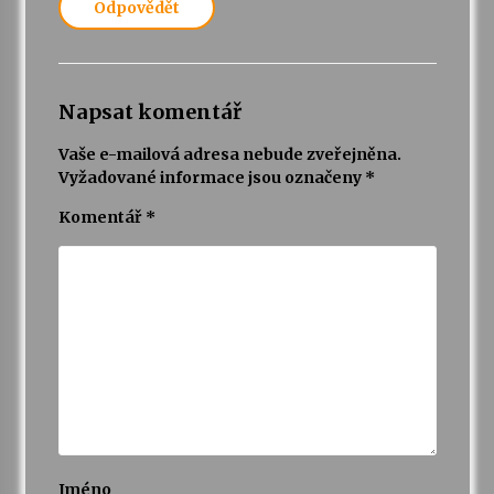
Odpovědět
Napsat komentář
Vaše e-mailová adresa nebude zveřejněna.
Vyžadované informace jsou označeny
*
Komentář
*
Jméno