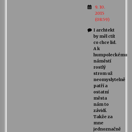
9. 10.
2015
(08:59)
I archtekt
by měl ctít
co chce lid.
A k
humpoleckému
náměstí
rostlý
strom už
neomyslytelně
patří a
ostatní
města
nám to
závidí.
Takže za
mne
jednoznačně