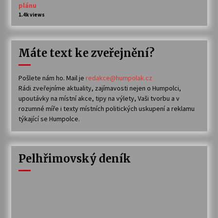
plánu
1.4k views
Máte text ke zveřejnění?
Pošlete nám ho. Mail je
redakce@humpolak.cz
Rádi zveřejníme aktuality, zajímavosti nejen o Humpolci,
upoutávky na místní akce, tipy na výlety, Vaši tvorbu a v
rozumné míře i texty místních politických uskupení a reklamu
týkající se Humpolce.
Pelhřimovský deník