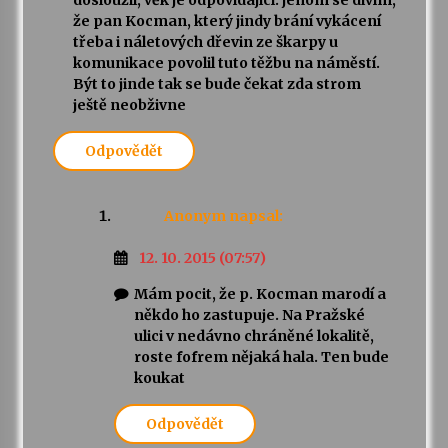
dosloužil, věk je odpovídající. jenom se divím,
že pan Kocman, který jindy brání vykácení
třeba i náletových dřevin ze škarpy u
komunikace povolil tuto těžbu na náměstí.
Být to jinde tak se bude čekat zda strom
ještě neobživne
Odpovědět
Anonym
napsal:
12. 10. 2015 (07:57)
Mám pocit, že p. Kocman marodí a
někdo ho zastupuje. Na Pražské
ulici v nedávno chráněné lokalitě,
roste fofrem nějaká hala. Ten bude
koukat
Odpovědět