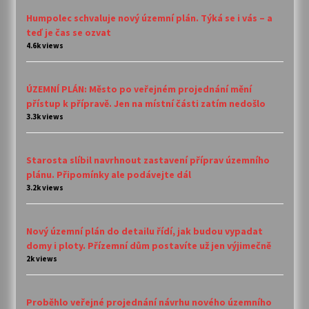
Humpolec schvaluje nový územní plán. Týká se i vás – a
teď je čas se ozvat
4.6k views
ÚZEMNÍ PLÁN: Město po veřejném projednání mění
přístup k přípravě. Jen na místní části zatím nedošlo
3.3k views
Starosta slíbil navrhnout zastavení příprav územního
plánu. Připomínky ale podávejte dál
3.2k views
Nový územní plán do detailu řídí, jak budou vypadat
domy i ploty. Přízemní dům postavíte už jen výjimečně
2k views
Proběhlo veřejné projednání návrhu nového územního