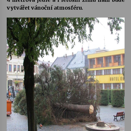
vytvářet vánoční atmosféru.
Letní koncerty ve Stromovce: Kolchoz a
Jenakaši
28. 7. 2026
Votavžatský ploty
23. 7. 2026
Letní koncerty ve Stromovce: Rufus Miller
22. 7. 2026
Vysočinka
17. 7. 2026
Ozvěny prázdnin
14. 7. 2026