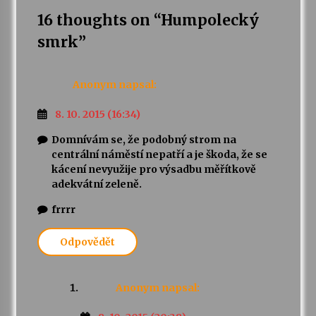
16 thoughts on “
Humpolecký
smrk
”
Anonym
napsal:
8. 10. 2015 (16:34)
Domnívám se, že podobný strom na
centrální náměstí nepatří a je škoda, že se
kácení nevyužije pro výsadbu měřítkově
adekvátní zeleně.
frrrr
Odpovědět
Anonym
napsal: