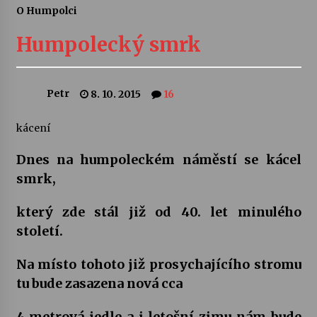
O Humpolci
Divadélka pro děti: Kašpárek v dračí jeskyni
Humpolecký smrk
10. 8. 2026
Letní koncerty ve Stromovce: Ars Camerata a
Petr
8. 10. 2015
16
Sukuba Ensemble
4. 8. 2026
kácení
Vernisáž výstavy Josefíny Duškové: Stávám se
Dnes na humpoleckém náměstí se kácel
kapkou
smrk,
30. 7. 2026
který zde stál již od 40. let minulého
Veselí muzikanti
století.
30. 7. 2026
Na místo tohoto již prosychajícího stromu
tu bude zasazena nová cca
Pozvánka na integrační festival Quijotova
šedesátka: 28. 7.–1. 8. 2026
28. 7. 2026
4 metrová jedle a i letošní zimu nám bude