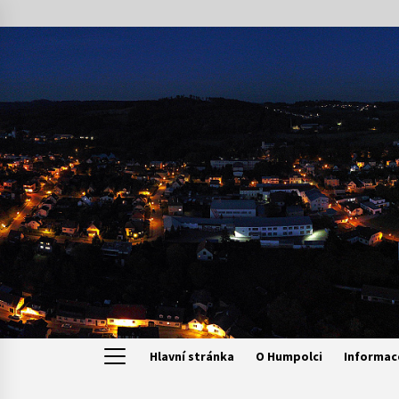
Skip
to
content
Hlavní stránka
O Humpolci
Informac