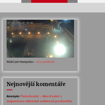
Veselí muzikanti
30. 7. 2026
Votavžatský ploty
23. 7. 2026
WebCam Humpolec -
více pohledů
Ozvěny prázdnin
14. 7. 2026
Nejnovější komentáře
Petr Adamec – Malovaný svět
30. 6. 2026
Anonym
:
Fleischsalat – Wurstsalat s
majonézou: německá salámová pochoutka