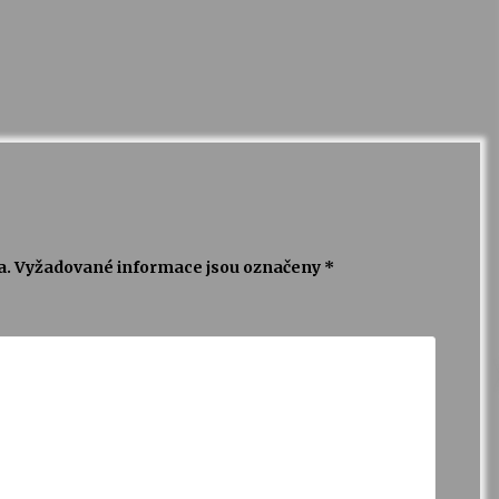
a.
Vyžadované informace jsou označeny
*