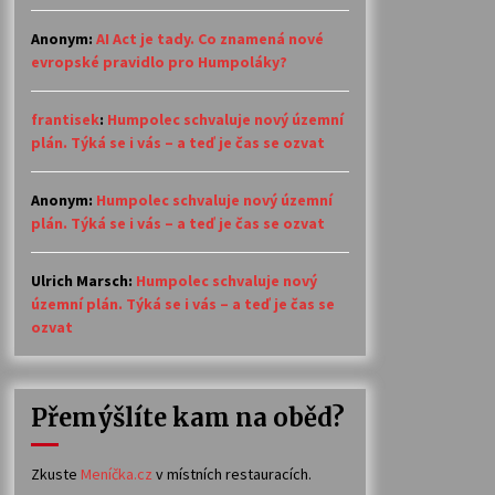
Anonym
:
AI Act je tady. Co znamená nové
evropské pravidlo pro Humpoláky?
frantisek
:
Humpolec schvaluje nový územní
plán. Týká se i vás – a teď je čas se ozvat
Anonym
:
Humpolec schvaluje nový územní
plán. Týká se i vás – a teď je čas se ozvat
Ulrich Marsch
:
Humpolec schvaluje nový
územní plán. Týká se i vás – a teď je čas se
ozvat
Přemýšlíte kam na oběd?
Zkuste
Meníčka.cz
v místních restauracích.