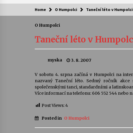
Home
O Humpolci
Taneční léto v Humpolci
Kam za kulturou?
O Humpolci
Letní koncerty ve Stromovce: Ars
Camerata a Sukuba Ensemble
Taneční léto v Humpolc
4. 8. 2026
Pozvánka na integrační festival
myska
3. 8. 2007
Quijotova šedesátka: 28. 7.–1. 8.
2026
28. 7. 2026
V sobotu 4. srpna začíná v Humpolci na int
nazvaný Taneční léto. Sedmý ročník akce 
Letní koncerty ve Stromovce: Rufu
společenskými tanci, standardními a latinskoa
Miller
Více informací na telefonu: 606 552 544 nebo 
22. 7. 2026
Post Views:
4
Za kulturou kousek za Humpolec. 
Posted in
O Humpolci
Želivě ožije odkaz Josefa Čapka
13. 7. 2026