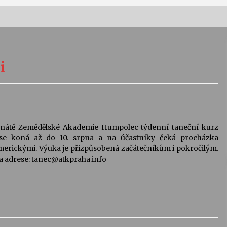
Vernisáž výstavy Josefíny Duškové:
Stávám se kapkou
i
30. 7. 2026
Letní koncerty ve Stromovce:
Kolchoz a Jenakaši
28. 7. 2026
ernátě Zemědělské Akademie Humpolec týdenní taneční kurz
se koná až do 10. srpna a na účastníky čeká procházka
s
Vysočinka
merickými. Výuka je přizpůsobená začátečníkům i pokročilým.
17. 7. 2026
na adrese: tanec@atkpraha.info
V
Varhanní recitál Michala Novenka v
Klášteře Želiv
3. 7. 2026