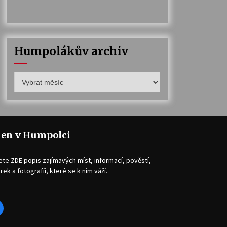
Humpolákův archiv
Humpolákův
archiv
jen v Humpolci
ete ZDE popis zajímavých míst, informací, pověstí,
rek a fotografíí, které se k nim váží.
acebook