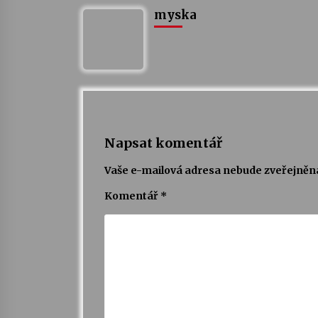
myska
Napsat komentář
Vaše e-mailová adresa nebude zveřejněn
Komentář
*