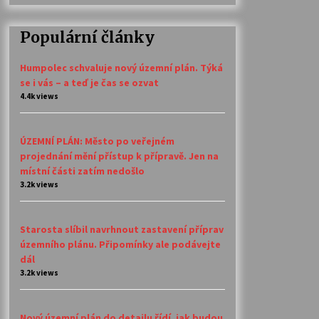
Populární články
Humpolec schvaluje nový územní plán. Týká
se i vás – a teď je čas se ozvat
4.4k views
ÚZEMNÍ PLÁN: Město po veřejném
projednání mění přístup k přípravě. Jen na
místní části zatím nedošlo
3.2k views
Starosta slíbil navrhnout zastavení příprav
územního plánu. Připomínky ale podávejte
dál
3.2k views
Nový územní plán do detailu řídí, jak budou