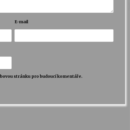
E-mail
webovou stránku pro budoucí komentáře.