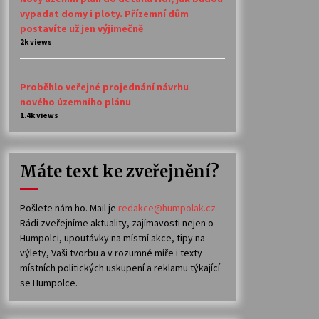
vypadat domy i ploty. Přízemní dům
postavíte už jen výjimečně
2k views
Proběhlo veřejné projednání návrhu
nového územního plánu
1.4k views
Máte text ke zveřejnění?
Pošlete nám ho. Mail je
redakce@humpolak.cz
Rádi zveřejníme aktuality, zajímavosti nejen o
Humpolci, upoutávky na místní akce, tipy na
výlety, Vaši tvorbu a v rozumné míře i texty
místních politických uskupení a reklamu týkající
se Humpolce.