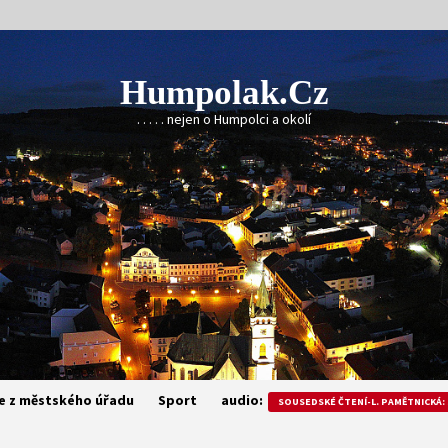
Humpolak.cz
. . . . . nejen o Humpolci a okolí
e z městského úřadu
Sport
audio:
SOUSEDSKÉ ČTENÍ-L. PAMĚTNICKÁ: 