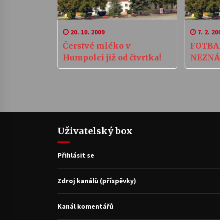
20. 10. 2009
7. 2. 20
Čerstvé mléko v
FOTBA
Humpolci již od čtvrtka!
NEZNÁ
Uživatelský box
Přihlásit se
Zdroj kanálů (příspěvky)
Kanál komentářů