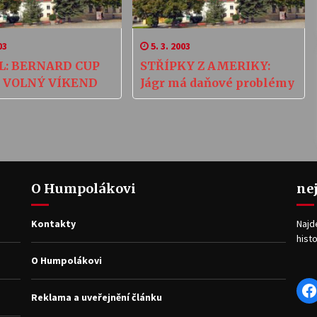
03
5. 3. 2003
L: BERNARD CUP
STŘÍPKY Z AMERIKY:
 VOLNÝ VÍKEND
Jágr má daňové problémy
O Humpolákovi
ne
Kontakty
Najd
histo
O Humpolákovi
F
Reklama a uveřejnění článku