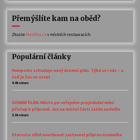
Přemýšlíte kam na oběd?
Zkuste
Meníčka.cz
v místních restauracích.
Populární články
Humpolec schvaluje nový územní plán. Týká se i vás – a
teď je čas se ozvat
4.4k views
ÚZEMNÍ PLÁN: Město po veřejném projednání mění
přístup k přípravě. Jen na místní části zatím nedošlo
3.3k views
Starosta slíbil navrhnout zastavení příprav územního