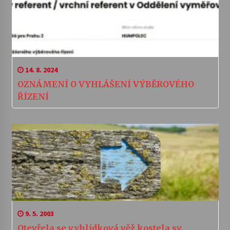
14. 8. 2024
OZNÁMENÍ O VYHLÁŠENÍ VÝBĚROVÉHO
ŘÍZENÍ
9. 5. 2003
Otevřela se vyhlídková věž kostela sv.