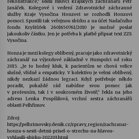
rekonstrukce,“ sdělil mluvčí krajských záchranářů Petr
Janáček. Kolegové i vedení Zdravotnické záchranné
Votavžatský ploty
služby Kraje Vysočina Honzovi se rozhodli Honzovi
23. 7. 2026
pomoci. Spustili tak veřejnou sbírku a na účet Nadačního
fondu Kryštůfek 2601650761/2010 je možné poslat
jakoukoliv částku. Jen je potřeba k platbě připsat text ZZS
Vysočina.
Letní koncerty ve Stromovce: Rufus Miller
22. 7. 2026
Honza je mezi kolegy oblíbený, pracuje jako zdravotnický
záchranář na výjezdové základně v Humpolci od roku
2015. „Je to hodný kluk, k pacientům se chová velice
Vysočinka
slušně, vlídně a empaticky. V kolektivu je velmi oblíbený,
17. 7. 2026
nikdy nezkazí žádnou legraci. Když potřebuje někdo
poradit, pokaždé rád nabídne svou pomoc jak
v profesním, tak i v soukromém životě,“ řekla na jeho
Ozvěny prázdnin
adresu Lenka Pospíšilová, vrchní sestra záchranářů
14. 7. 2026
oblasti Pelhřimov.
Zdroj:
https://pelhrimovsky.denik.cz/zpravy_region/zachranar-
Za kulturou kousek za Humpolec. V Želivě ožije
honza-s-sesti-detmi-prisel-o-strechu-na-hlavou-
odkaz Josefa Čapka
vyhlasili-sbirku-202203.html
13. 7. 2026