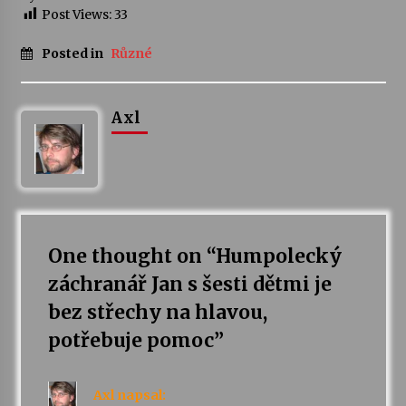
Post Views:
33
Varhanní recitál Michala Novenka v Klášteře
Posted in
Různé
Želiv
3. 7. 2026
Axl
Petr Adamec – Malovaný svět
30. 6. 2026
One thought on “
Humpolecký
záchranář Jan s šesti dětmi je
bez střechy na hlavou,
potřebuje pomoc
”
Axl
napsal: