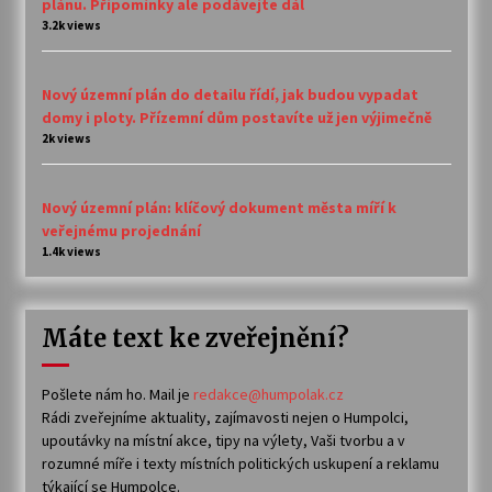
plánu. Připomínky ale podávejte dál
3.2k views
Nový územní plán do detailu řídí, jak budou vypadat
domy i ploty. Přízemní dům postavíte už jen výjimečně
2k views
Nový územní plán: klíčový dokument města míří k
veřejnému projednání
1.4k views
Máte text ke zveřejnění?
Pošlete nám ho. Mail je
redakce@humpolak.cz
Rádi zveřejníme aktuality, zajímavosti nejen o Humpolci,
upoutávky na místní akce, tipy na výlety, Vaši tvorbu a v
rozumné míře i texty místních politických uskupení a reklamu
týkající se Humpolce.