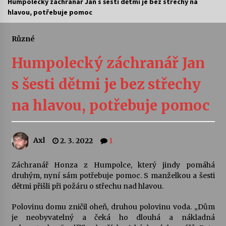
Humpolecký záchranář Jan s šesti dětmi je bez střechy na
hlavou, potřebuje pomoc
Letní koncerty ve Stromovce: Ars Camerata a
Sukuba Ensemble
4. 8. 2026
Různé
Humpolecký záchranář Jan
Vernisáž výstavy Josefíny Duškové: Stávám se
kapkou
s šesti dětmi je bez střechy
30. 7. 2026
na hlavou, potřebuje pomoc
Veselí muzikanti
30. 7. 2026
Axl
2. 3. 2022
1
Pozvánka na integrační festival Quijotova
šedesátka: 28. 7.–1. 8. 2026
Záchranář Honza z Humpolce, který jindy pomáhá
28. 7. 2026
druhým, nyní sám potřebuje pomoc. S manželkou a šesti
dětmi přišli při požáru o střechu nad hlavou.
Letní koncerty ve Stromovce: Kolchoz a
Polovinu domu zničil oheň, druhou polovinu voda. „Dům
Jenakaši
je neobyvatelný a čeká ho dlouhá a nákladná
28. 7. 2026