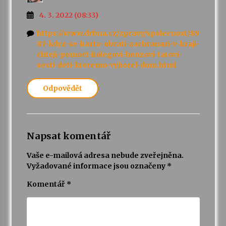
4. 3. 2022 (08:33)
https://www.drbna.cz/zpravy/spolecnost/89
87-kdyz-se-karta-obrati-zachranari-v-kraji-
chteji-pomoct-kolegovi-honzovi-tatovi-
sesti-deti-kteremu-vyhorel-dum.html
Odpovědět
Napsat komentář
Vaše e-mailová adresa nebude zveřejněna.
Vyžadované informace jsou označeny
*
Komentář
*