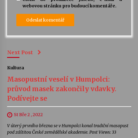
webovou stránku pro budoucí komentáře.
Next Post
Kultura
Masopustní veselí v Humpolci:
průvod masek zakončily vdavky.
Podívejte se
St Bře 2 , 2022
V úterý prvního března se v Humpolci konal tradiční masopust
pod záštitou České zemědělské akademie. Post Views: 33