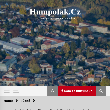
Skip
to
Humpolak.cz
content
. . . . . nejen o Humpolci a okolí
Kam za kulturou?
Home
Různé
Kam za kulturou?