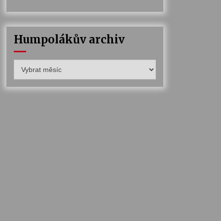
Humpolákův archiv
Humpolákův
archiv