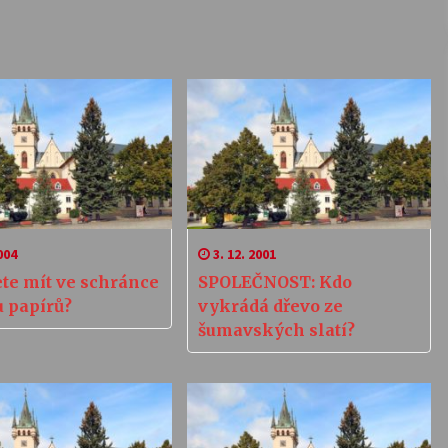
004
3. 12. 2001
te mít ve schránce
SPOLEČNOST: Kdo
u papírů?
vykrádá dřevo ze
šumavských slatí?