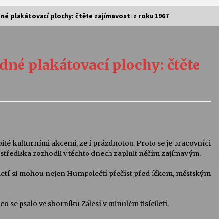
dné plakátovací plochy: čtěte zajímavosti z roku 1967
Vernisáž výstavy Josefíny Duškové:
Stávám se kapkou
dné plakátovací plochy: čtěte
30. 7. 2026
Letní koncerty ve Stromovce:
Kolchoz a Jenakaši
28. 7. 2026
s
Vysočinka
ité kulturními akcemi, zejí prázdnotou. Proto se je pracovníci
17. 7. 2026
třediska rozhodli v těchto dnech zaplnit něčím zajímavým.
iletí si mohou nejen Humpolečtí přečíst před íčkem, městským
V
Varhanní recitál Michala Novenka v
Klášteře Želiv
o se psalo ve sborníku Zálesí v minulém tisíciletí.
3. 7. 2026