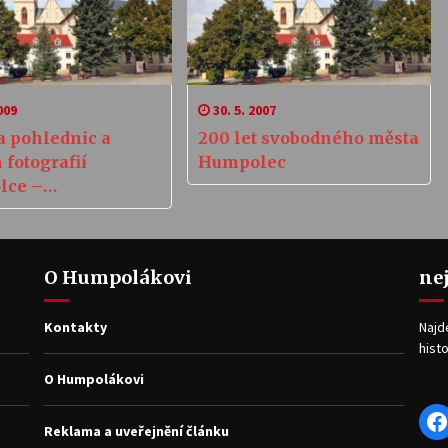
009
30. 5. 2007
a pohlednic a
200 let svobodného města
 fotografií
Humpolec
lce –
HLÉDNĚTE!
O Humpolákovi
ne
Kontakty
Najd
histo
O Humpolákovi
F
Reklama a uveřejnění článku