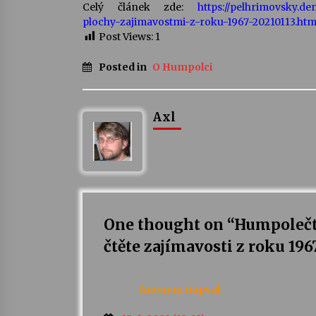
Celý článek zde:
https://pelhrimovsky.de
plochy-zajimavostmi-z-roku-1967-20210113.htm
Post Views:
1
Posted in
O Humpolci
Axl
One thought on “
Humpolečtí
čtěte zajímavosti z roku 196
Anonym
napsal: