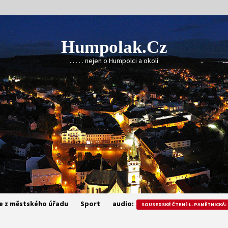
Humpolak.cz
. . . . . nejen o Humpolci a okolí
e z městského úřadu
Sport
audio:
SOUSEDSKÉ ČTENÍ-L. PAMĚTNICKÁ: 