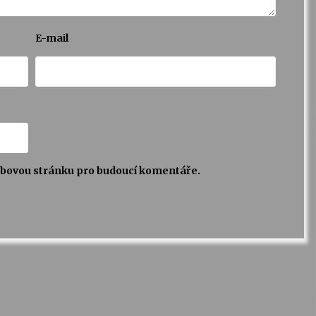
E-mail
webovou stránku pro budoucí komentáře.