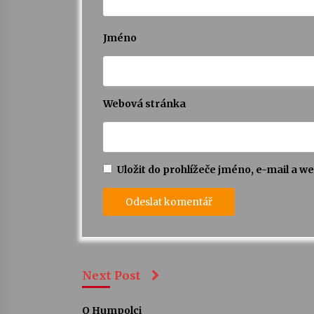
Jméno
Webová stránka
Uložit do prohlížeče jméno, e-mail a 
Next Post
O Humpolci