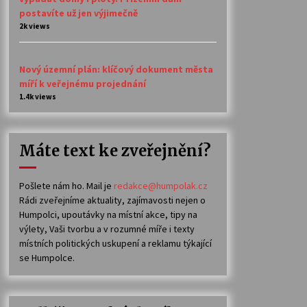
postavíte už jen výjimečně
2k views
Nový územní plán: klíčový dokument města
míří k veřejnému projednání
1.4k views
Máte text ke zveřejnění?
Pošlete nám ho. Mail je
redakce@humpolak.cz
Rádi zveřejníme aktuality, zajímavosti nejen o
Humpolci, upoutávky na místní akce, tipy na
výlety, Vaši tvorbu a v rozumné míře i texty
místních politických uskupení a reklamu týkající
se Humpolce.