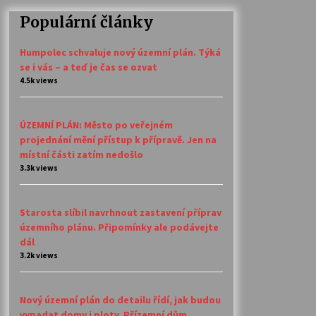
Populární články
Humpolec schvaluje nový územní plán. Týká
se i vás – a teď je čas se ozvat
4.5k views
ÚZEMNÍ PLÁN: Město po veřejném
projednání mění přístup k přípravě. Jen na
místní části zatím nedošlo
3.3k views
Starosta slíbil navrhnout zastavení příprav
územního plánu. Připomínky ale podávejte
dál
3.2k views
Nový územní plán do detailu řídí, jak budou
vypadat domy i ploty. Přízemní dům