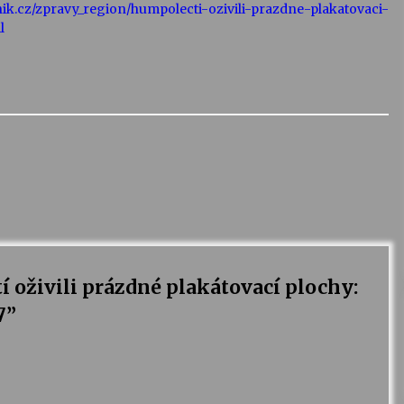
nik.cz/zpravy_region/humpolecti-ozivili-prazdne-plakatovaci-
l
 oživili prázdné plakátovací plochy:
7
”