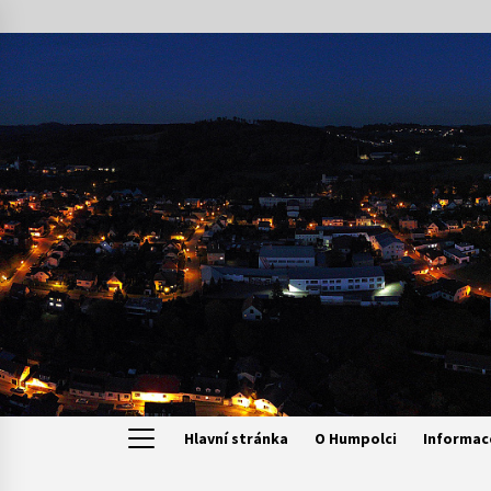
Skip
to
content
Hlavní stránka
O Humpolci
Informac