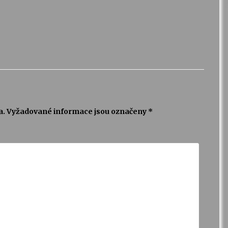
a.
Vyžadované informace jsou označeny
*