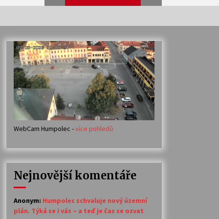
Veselí muzikanti
30. 7. 2026
Votavžatský ploty
23. 7. 2026
WebCam Humpolec -
více pohledů
Ozvěny prázdnin
14. 7. 2026
Nejnovější komentáře
Petr Adamec – Malovaný svět
30. 6. 2026
Anonym
:
Humpolec schvaluje nový územní
plán. Týká se i vás – a teď je čas se ozvat