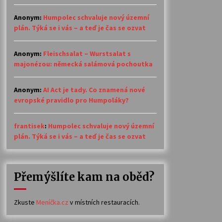
Anonym
:
Humpolec schvaluje nový územní
plán. Týká se i vás – a teď je čas se ozvat
Anonym
:
Fleischsalat – Wurstsalat s
majonézou: německá salámová pochoutka
Anonym
:
AI Act je tady. Co znamená nové
evropské pravidlo pro Humpoláky?
frantisek
:
Humpolec schvaluje nový územní
plán. Týká se i vás – a teď je čas se ozvat
Přemýšlíte kam na oběd?
Zkuste
Meníčka.cz
v místních restauracích.