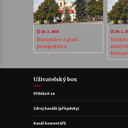
18. 2. 2016
29. 1. 2
Humpolec z ptačí
Výstav
perspektivy.
starých
Humpo
NEPŘE
Uživatelský box
Přihlásit se
Zdroj kanálů (příspěvky)
Kanál komentářů