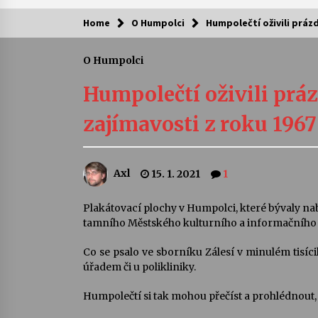
Home
O Humpolci
Humpolečtí oživili práz
Kam za kulturou?
O Humpolci
Letní koncerty ve Stromovce: Ars
Camerata a Sukuba Ensemble
Humpolečtí oživili práz
4. 8. 2026
zajímavosti z roku 1967
Pozvánka na integrační festival
Quijotova šedesátka: 28. 7.–1. 8.
2026
Axl
15. 1. 2021
1
28. 7. 2026
Letní koncerty ve Stromovce: Rufu
Plakátovací plochy v Humpolci, které bývaly nab
Miller
tamního Městského kulturního a informačního s
22. 7. 2026
Co se psalo ve sborníku Zálesí v minulém tisíc
úřadem či u polikliniky.
Za kulturou kousek za Humpolec. 
Želivě ožije odkaz Josefa Čapka
Humpolečtí si tak mohou přečíst a prohlédnout, c
13. 7. 2026