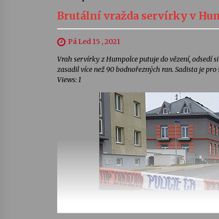
Brutální vražda servírky v Hum
Pá Led 15 , 2021
Vrah servírky z Humpolce putuje do vězení, odsedí si
zasadil více než 90 bodnořezných ran. Sadista je pro
Views: 1