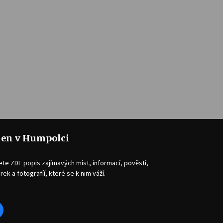
jen v Humpolci
ete ZDE popis zajímavých míst, informací, pověstí,
rek a fotografíí, které se k nim váží.
acebook