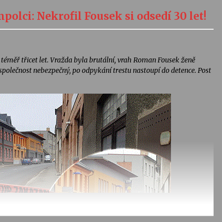
polci: Nekrofil Fousek si odsedí 30 let!
 téměř třicet let. Vražda byla brutální, vrah Roman Fousek ženě
 společnost nebezpečný, po odpykání trestu nastoupí do detence. Post