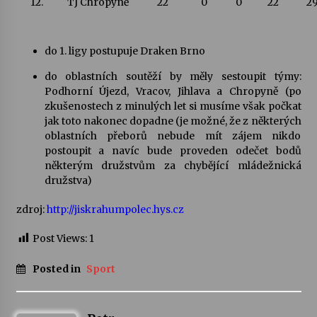
12.
TJ Chropyně
22
0
0
22
29
do 1. ligy postupuje Draken Brno
do oblastních soutěží by měly sestoupit týmy:
Podhorní Újezd, Vracov, Jihlava a Chropyně (po
zkušenostech z minulých let si musíme však počkat
jak toto nakonec dopadne (je možné, že z některých
oblastních přeborů nebude mít zájem nikdo
postoupit a navíc bude proveden odečet bodů
některým družstvům za chybějící mládežnická
družstva)
zdroj:
http://jiskrahumpolec.hys.cz
Post Views:
1
Posted in
Sport