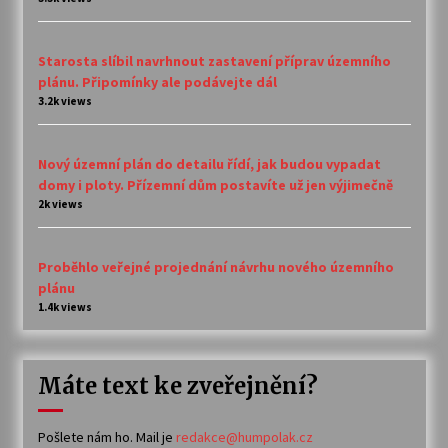
Starosta slíbil navrhnout zastavení příprav územního
plánu. Připomínky ale podávejte dál
3.2k views
Nový územní plán do detailu řídí, jak budou vypadat
domy i ploty. Přízemní dům postavíte už jen výjimečně
2k views
Proběhlo veřejné projednání návrhu nového územního
plánu
1.4k views
Máte text ke zveřejnění?
Pošlete nám ho. Mail je
redakce@humpolak.cz