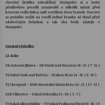
chování (kritika rohodčího). Humpolec si s touto
přesilovkou poradil znamenitě a několik minut před
Varhanní recitál Michala Novenka v Klášteře
koncem vedla Jiskra opět rozdílem dvou branek. Vracovu
Želiv
se podařilo snížit na rozdíl jediné branky až těsně před
3. 7. 2026
závěrečným hvizdem a tak oba body zůstaly v
Humpolci.
Petr Adamec – Malovaný svět
30. 6. 2026
Ostatní výsledky:
22. kolo:
SK Autonot Jihlava – SK Veselí nad Moravou 16 : 23 ( 7 : 14 )
TJ Sokol Osek nad Bečvou – Draken Brno 14 : 16 ( 6 : 10 )
TJ Chropyně – KNH Moravská Slavia Brno 20 : 21 ( 15 : 11 )
SSK Vítkovice – Sokol Dobruška 15 : 18 ( 5 : 7 )
TJ Sokol Albrechtičky – TJ Sokol Podhorní Újezd 19 : 16 ( 9