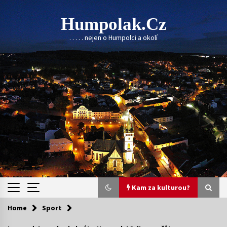
Skip
to
Humpolak.cz
content
. . . . . nejen o Humpolci a okolí
Kam za kulturou?
Home
Sport
Kam za kulturou?