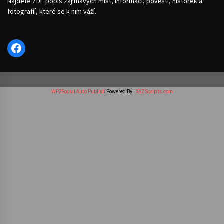
Najdete ZDE popis zajímavých míst, informací, pověstí, historek a
fotografíí, které se k nim váží.
Facebook
WP2Social Auto Publish
Powered By :
XYZScripts.com