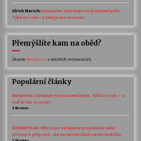
Ulrich Marsch
:
Humpolec schvaluje nový územní plán.
Týká se i vás – a teď je čas se ozvat
Přemýšlíte kam na oběd?
Zkuste
Meníčka.cz
v místních restauracích.
Populární články
Humpolec schvaluje nový územní plán. Týká se i vás – a
teď je čas se ozvat
4.4k views
ÚZEMNÍ PLÁN: Město po veřejném projednání mění
přístup k přípravě. Jen na místní části zatím nedošlo
3.3k views