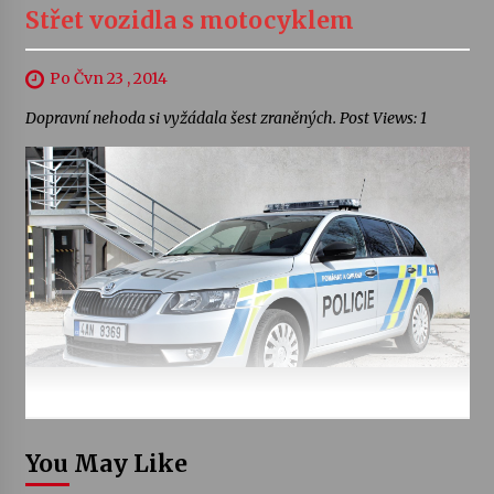
Střet vozidla s motocyklem
Po Čvn 23 , 2014
Dopravní nehoda si vyžádala šest zraněných. Post Views: 1
You May Like