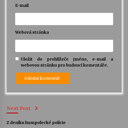
E-mail
Webová stránka
Uložit do prohlížeče jméno, e-mail a
webovou stránku pro budoucí komentáře.
Next Post
Z deníku humpolecké policie