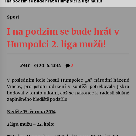
I na podzim se bude hrát v Humpolci 2. liga mužů!
Letní koncerty ve Stromovce: Ars Camerata a
Sukuba Ensemble
Sport
4. 8. 2026
I na podzim se bude hrát v
Vernisáž výstavy Josefíny Duškové: Stávám se
Humpolci 2. liga mužů!
kapkou
30. 7. 2026
Petr
20. 6. 2014
2
Veselí muzikanti
30. 7. 2026
V posledním kole hostil Humpolec „A“ národní házené
Vracov, pro jistotu udržení v soutěži potřebovala Jiskra
bodovat v tomto utkání, což se nakonec k radosti slušně
Pozvánka na integrační festival Quijotova
šedesátka: 28. 7.–1. 8. 2026
zaplněného hlediště podařilo.
28. 7. 2026
Neděle 15. června 2014
Letní koncerty ve Stromovce: Kolchoz a
2 liga mužů – 22. kolo:
Jenakaši
28. 7. 2026