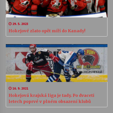
29. 5. 2023
Hokejové zlato opět míří do Kanady!
16. 9. 2021
Hokejová krajská liga je tady. Po dvaceti
letech poprvé v plném obsazení klubů