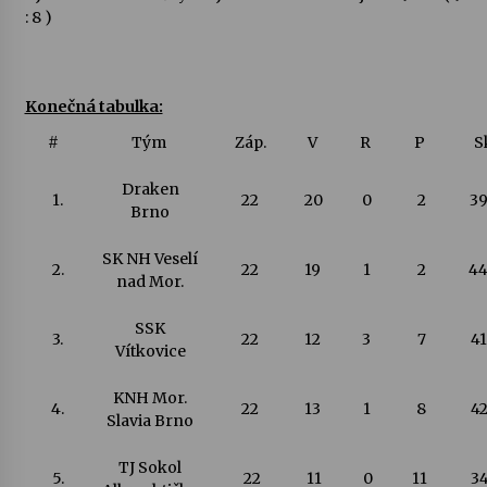
: 8 )
Konečná tabulka:
#
Tým
Záp.
V
R
P
S
Draken
1.
22
20
0
2
39
Brno
SK NH Veselí
2.
22
19
1
2
44
nad Mor.
SSK
3.
22
12
3
7
41
Vítkovice
KNH Mor.
4.
22
13
1
8
42
Slavia Brno
TJ Sokol
5.
22
11
0
11
34