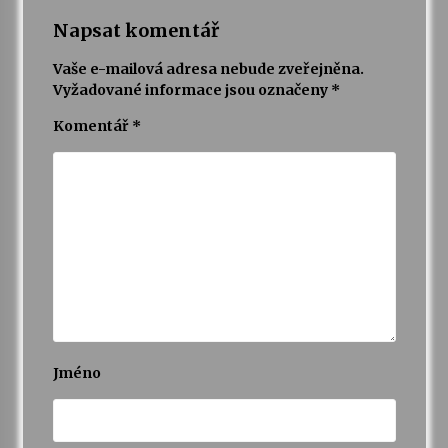
Napsat komentář
Vaše e-mailová adresa nebude zveřejněna.
Vyžadované informace jsou označeny
*
Komentář
*
Jméno