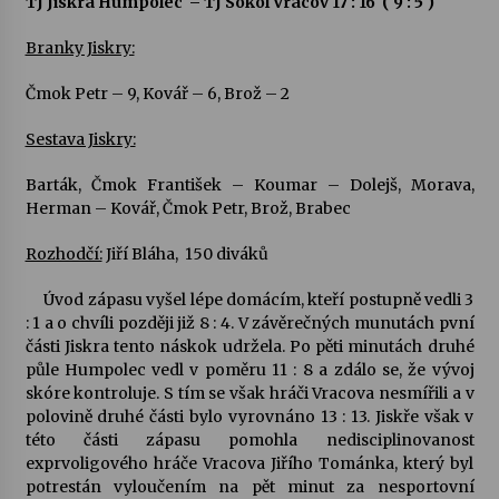
TJ Jiskra Humpolec – TJ Sokol Vracov 17 : 16 ( 9 : 5 )
Branky Jiskry:
Votavžatský ploty
23. 7. 2026
Čmok Petr – 9, Kovář – 6, Brož – 2
Sestava Jiskry:
Letní koncerty ve Stromovce: Rufus Miller
22. 7. 2026
Barták, Čmok František – Koumar – Dolejš, Morava,
Herman – Kovář, Čmok Petr, Brož, Brabec
Vysočinka
Rozhodčí:
Jiří Bláha, 150 diváků
17. 7. 2026
Úvod zápasu vyšel lépe domácím, kteří postupně vedli 3
: 1 a o chvíli později již 8 : 4. V závěrečných munutách pvní
části Jiskra tento náskok udržela. Po pěti minutách druhé
Ozvěny prázdnin
půle Humpolec vedl v poměru 11 : 8 a zdálo se, že vývoj
14. 7. 2026
skóre kontroluje. S tím se však hráči Vracova nesmířili a v
polovině druhé části bylo vyrovnáno 13 : 13. Jiskře však v
této části zápasu pomohla nedisciplinovanost
Za kulturou kousek za Humpolec. V Želivě ožije
exprvoligového hráče Vracova Jiřího Tománka, který byl
odkaz Josefa Čapka
potrestán vyloučením na pět minut za nesportovní
13. 7. 2026