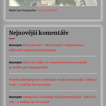
WebCam Humpolec -
více pohledů
Nejnovější komentáře
Anonym
:
Fleischsalat – Wurstsalat s majonézou:
německá salámová pochoutka
Anonym
:
AI Act je tady. Co znamená nové evropské
pravidlo pro Humpoláky?
frantisek
:
Humpolec schvaluje nový územní plán. Týká se
i vás – a teď je čas se ozvat
Anonym
:
Humpolec schvaluje nový územní plán. Týká se i
vás – a teď je čas se ozvat