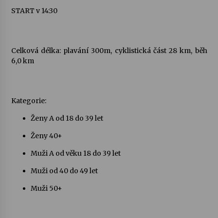
START v 14:30
Votavžatský ploty
23. 7. 2026
Celková délka: plavání 300m, cyklistická část 28 km, běh
6,0 km
Letní koncerty ve Stromovce: Rufus Miller
22. 7. 2026
Kategorie:
Vysočinka
Ženy A od 18 do 39 let
17. 7. 2026
Ženy 40+
Muži A od věku 18 do 39 let
Ozvěny prázdnin
14. 7. 2026
Muži od 40 do 49 let
Muži 50+
Za kulturou kousek za Humpolec. V Želivě ožije
odkaz Josefa Čapka
13. 7. 2026