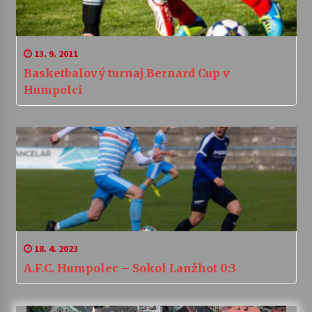
13. 9. 2011
Basketbalový turnaj Bernard Cup v
Humpolci
18. 4. 2023
A.F.C. Humpolec – Sokol Lanžhot 0:3