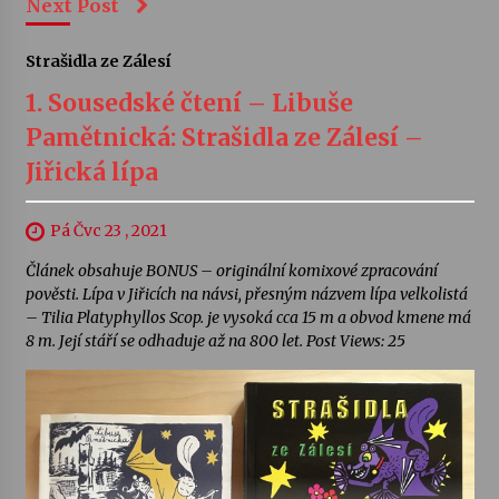
Next Post
Strašidla ze Zálesí
1. Sousedské čtení – Libuše
Pamětnická: Strašidla ze Zálesí –
Jiřická lípa
Pá Čvc 23 , 2021
Článek obsahuje BONUS – originální komixové zpracování
pověsti. Lípa v Jiřicích na návsi, přesným názvem lípa velkolistá
– Tilia Platyphyllos Scop. je vysoká cca 15 m a obvod kmene má
8 m. Její stáří se odhaduje až na 800 let. Post Views: 25