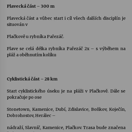
Plavecká část – 300 m
Varhanní recitál Michala Novenka v Klášteře
Plavecká část a vůbec start i cíl všech dalších disciplín je
Želiv
situován v
3. 7. 2026
Plačkově u rybníka Pařezáč.
Petr Adamec – Malovaný svět
30. 6. 2026
Plave se celá délka rybníka Pařezáč 2x – s výběhem na
pláž a oběhnutím kolíku
Cyklistická část – 28 km
Start cyklistického úseku je na pláži v Plačkově. Dále se
pokračuje po ose
Stonetown, Kamenice, Dubí, Zdislavice, Boňkov, Koječín,
Dobrohostov, Herálec –
nádraží, Slavníč, Kamenice, Plačkov. Trasa bude značena