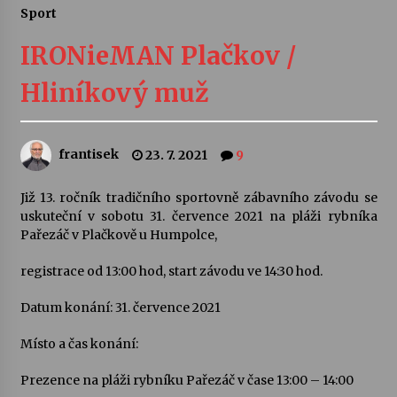
Sport
Letní koncerty ve Stromovce: Ars Camerata a
Sukuba Ensemble
IRONieMAN Plačkov /
4. 8. 2026
Hliníkový muž
Vernisáž výstavy Josefíny Duškové: Stávám se
kapkou
30. 7. 2026
frantisek
23. 7. 2021
9
Veselí muzikanti
Již 13. ročník tradičního sportovně zábavního závodu se
30. 7. 2026
uskuteční v sobotu 31. července 2021 na pláži rybníka
Pařezáč v Plačkově u Humpolce,
registrace od 13:00 hod, start závodu ve 14:30 hod.
Pozvánka na integrační festival Quijotova
šedesátka: 28. 7.–1. 8. 2026
28. 7. 2026
Datum konání: 31. července 2021
Místo a čas konání:
Letní koncerty ve Stromovce: Kolchoz a
Jenakaši
Prezence na pláži rybníku Pařezáč v čase 13:00 – 14:00
28. 7. 2026