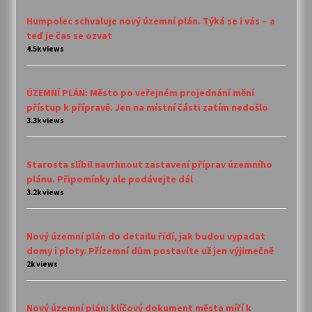
Humpolec schvaluje nový územní plán. Týká se i vás – a
teď je čas se ozvat
4.5k views
ÚZEMNÍ PLÁN: Město po veřejném projednání mění
přístup k přípravě. Jen na místní části zatím nedošlo
3.3k views
Starosta slíbil navrhnout zastavení příprav územního
plánu. Připomínky ale podávejte dál
3.2k views
Nový územní plán do detailu řídí, jak budou vypadat
domy i ploty. Přízemní dům postavíte už jen výjimečně
2k views
Nový územní plán: klíčový dokument města míří k