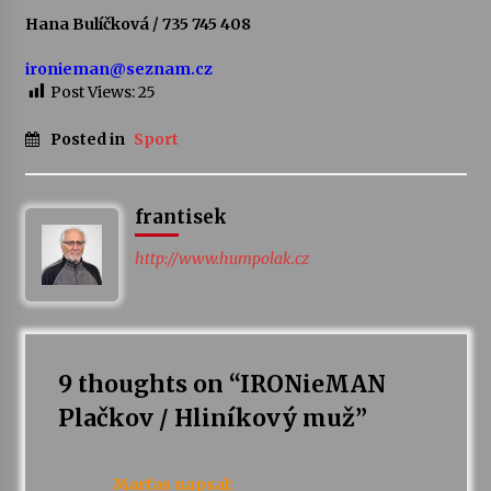
Hana Bulíčková / 735 745 408
ironieman@seznam.cz
Post Views:
25
Posted in
Sport
frantisek
http://www.humpolak.cz
9 thoughts on “
IRONieMAN
Plačkov / Hliníkový muž
”
Marťas
napsal: