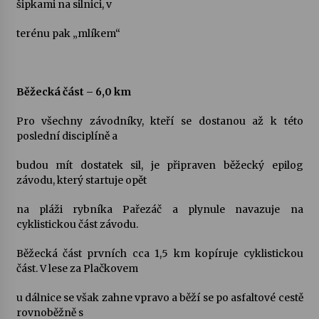
šipkami na silnici, v
terénu pak „mlíkem“
Běžecká část – 6,0 km
Pro všechny závodníky, kteří se dostanou až k této
poslední disciplíně a
budou mít dostatek sil, je připraven běžecký epilog
závodu, který startuje opět
na pláži rybníka Pařezáč a plynule navazuje na
cyklistickou část závodu.
Běžecká část prvních cca 1,5 km kopíruje cyklistickou
část. V lese za Plačkovem
u dálnice se však zahne vpravo a běží se po asfaltové cestě
rovnoběžně s