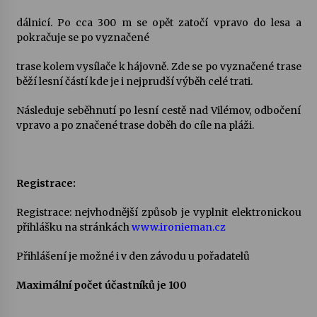
dálnicí. Po cca 300 m se opět zatočí vpravo do lesa a
pokračuje se po vyznačené
trase kolem vysílače k hájovně. Zde se po vyznačené trase
běží lesní částí kde je i nejprudší výběh celé trati.
Následuje seběhnutí po lesní cestě nad Vilémov, odbočení
vpravo a po značené trase doběh do cíle na pláži.
Registrace:
Registrace: nejvhodnější způsob je vyplnit elektronickou
přihlášku na stránkách
www.ironieman.cz
Přihlášení je možné i v den závodu u pořadatelů
Maximální počet účastníků je 100