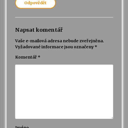
Odpovědět
Napsat komentář
Vaše e-mailová adresa nebude zveřejněna.
Vyžadované informace jsou označeny
*
Komentář
*
Jméno