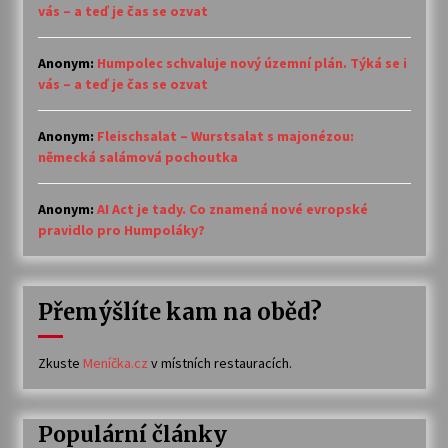
vás – a teď je čas se ozvat
Anonym
:
Humpolec schvaluje nový územní plán. Týká se i
vás – a teď je čas se ozvat
Anonym
:
Fleischsalat – Wurstsalat s majonézou:
německá salámová pochoutka
Anonym
:
AI Act je tady. Co znamená nové evropské
pravidlo pro Humpoláky?
Přemýšlíte kam na oběd?
Zkuste
Meníčka.cz
v místních restauracích.
Populární články