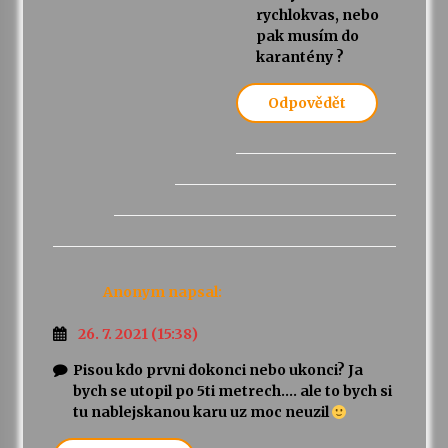
rychlokvas, nebo
pak musím do
karantény ?
Odpovědět
Anonym
napsal:
26. 7. 2021 (15:38)
Pisou kdo prvni dokonci nebo ukonci? Ja
bych se utopil po 5ti metrech…. ale to bych si
tu nablejskanou karu uz moc neuzil