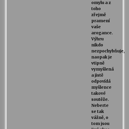
omylu a z
toho
zřejmě
pramení
vaše
arogance.
Výhru
nikdo
nezpochybňuje,
naopak je
vtipně
vymyšlená
a jistě
odpovídá
myšlence
takové
soutěže.
Neberte
se tak
vážně, o
tom jsou