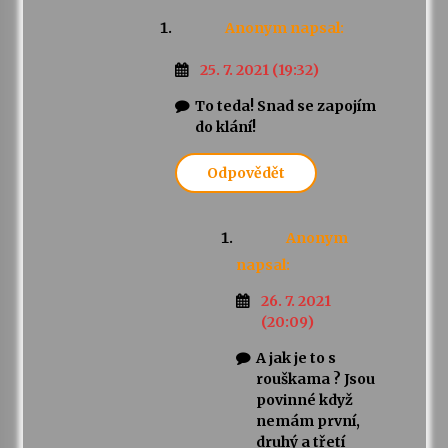
Anonym
napsal:
25. 7. 2021 (19:32)
To teda! Snad se zapojím
do klání!
Odpovědět
Anonym
napsal:
26. 7. 2021
(20:09)
A jak je to s
rouškama ? Jsou
povinné když
nemám první,
druhý a třetí